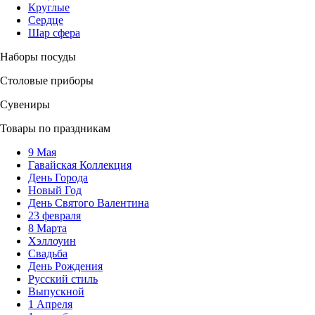
Круглые
Сердце
Шар сфера
Наборы посуды
Столовые приборы
Сувениры
Товары по праздникам
9 Мая
Гавайская Коллекция
День Города
Новый Год
День Святого Валентина
23 февраля
8 Марта
Хэллоуин
Свадьба
День Рождения
Русский стиль
Выпускной
1 Апреля