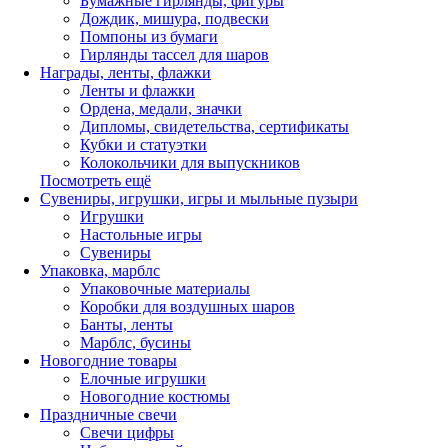
Бумажные гирлянды, фигуры
Дождик, мишура, подвески
Помпоны из бумаги
Гирлянды тассел для шаров
Награды, ленты, флажки
Ленты и флажки
Ордена, медали, значки
Дипломы, свидетельства, сертификаты
Кубки и статуэтки
Колокольчики для выпускников
Посмотреть ещё
Сувениры, игрушки, игры и мыльные пузыри
Игрушки
Настольные игры
Сувениры
Упаковка, марблс
Упаковочные материалы
Коробки для воздушных шаров
Банты, ленты
Марблс, бусины
Новогодние товары
Елочные игрушки
Новогодние костюмы
Праздничные свечи
Свечи цифры