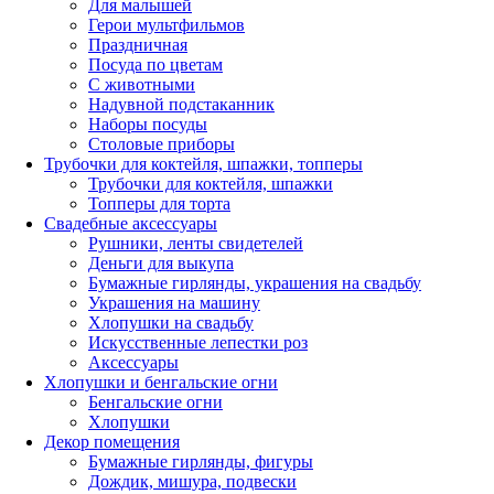
Для малышей
Герои мультфильмов
Праздничная
Посуда по цветам
С животными
Надувной подстаканник
Наборы посуды
Столовые приборы
Трубочки для коктейля, шпажки, топперы
Трубочки для коктейля, шпажки
Топперы для торта
Свадебные аксессуары
Рушники, ленты свидетелей
Деньги для выкупа
Бумажные гирлянды, украшения на свадьбу
Украшения на машину
Хлопушки на свадьбу
Искусственные лепестки роз
Аксессуары
Хлопушки и бенгальские огни
Бенгальские огни
Хлопушки
Декор помещения
Бумажные гирлянды, фигуры
Дождик, мишура, подвески