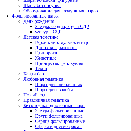
Шары-колбаски, фигурные
Шары без рисунка
Оборудование для воздушных шаров
Фольгированные шары
День рождения
Звезды, сердца, круги СДР
Фигуры СДР
Детская тематика
Герои кино, мультов и игр
Динозавры, монстры
Единороги
Животные
Принцессы, феи, куклы
Техно
Кенди бар
Любовная тематика
Шары для влюбленных
Шары для свадьбы
Новый год
Праздничная тематика
Без рисунка однотонные шары
Звезды фольгированные
Круги фольгированные
Сердца фольгированные
Сферы и другие формы