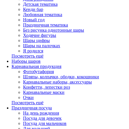
Детская тематика
Кенди бар
Любовная тематика
Новый год
Праздничная тематика
Без рисунка однотонные шары
Ходячие фигуры
Шары цифры
Шары на палочках
Я родился
Посмотреть ещё
Наборы шаров
Карнавальная продукция
Фотобутафория
Шляпы, колпачки, ободки, кокошники
Карнавальные наборы, аксессуары
Конфетти, лепестки роз
Карнавальные маски
Очки
Посмотреть ещё
Праздничная посуда
На день рождения
Посуда для девочек
Посуда для мальчиков
Для малышей