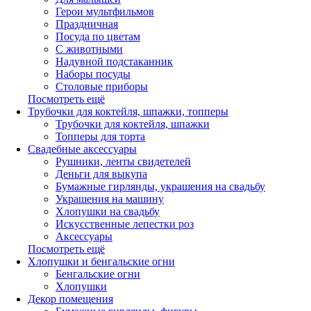
Герои мультфильмов
Праздничная
Посуда по цветам
С животными
Надувной подстаканник
Наборы посуды
Столовые приборы
Посмотреть ещё
Трубочки для коктейля, шпажки, топперы
Трубочки для коктейля, шпажки
Топперы для торта
Свадебные аксессуары
Рушники, ленты свидетелей
Деньги для выкупа
Бумажные гирлянды, украшения на свадьбу
Украшения на машину
Хлопушки на свадьбу
Искусственные лепестки роз
Аксессуары
Посмотреть ещё
Хлопушки и бенгальские огни
Бенгальские огни
Хлопушки
Декор помещения