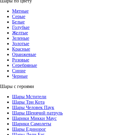
Шары по цвету
Мятные
Серые
Белые
Голубые
Желтые
Зеленые
Золотые
Красные
Оранжевые
Розовые
Серебряные
Синие
Черные
Шары с героями
Шары Мстители
Шары Три Кота
Шары Человек Паук
Шары Щенячий патруль
Шарики Микки Маус
Шарики Самолеты
Шары Единорог
Шары Леди Баг