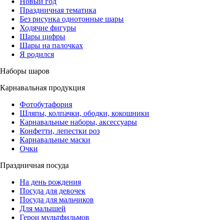
Новый год
Праздничная тематика
Без рисунка однотонные шары
Ходячие фигуры
Шары цифры
Шары на палочках
Я родился
Наборы шаров
Карнавальная продукция
Фотобутафория
Шляпы, колпачки, ободки, кокошники
Карнавальные наборы, аксессуары
Конфетти, лепестки роз
Карнавальные маски
Очки
Праздничная посуда
На день рождения
Посуда для девочек
Посуда для мальчиков
Для малышей
Герои мультфильмов