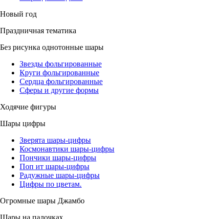
Новый год
Праздничная тематика
Без рисунка однотонные шары
Звезды фольгированные
Круги фольгированные
Сердца фольгированные
Сферы и другие формы
Ходячие фигуры
Шары цифры
Зверята шары-цифры
Космонавтики шары-цифры
Пончики шары-цифры
Поп ит шары-цифры
Радужные шары-цифры
Цифры по цветам.
Огромные шары Джамбо
Шары на палочках