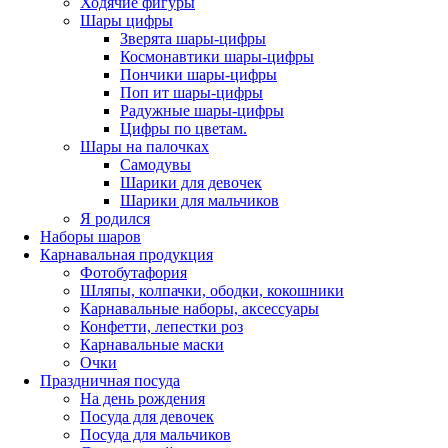
Ходячие фигуры
Шары цифры
Зверята шары-цифры
Космонавтики шары-цифры
Пончики шары-цифры
Поп ит шары-цифры
Радужные шары-цифры
Цифры по цветам.
Шары на палочках
Самодувы
Шарики для девочек
Шарики для мальчиков
Я родился
Наборы шаров
Карнавальная продукция
Фотобутафория
Шляпы, колпачки, ободки, кокошники
Карнавальные наборы, аксессуары
Конфетти, лепестки роз
Карнавальные маски
Очки
Праздничная посуда
На день рождения
Посуда для девочек
Посуда для мальчиков