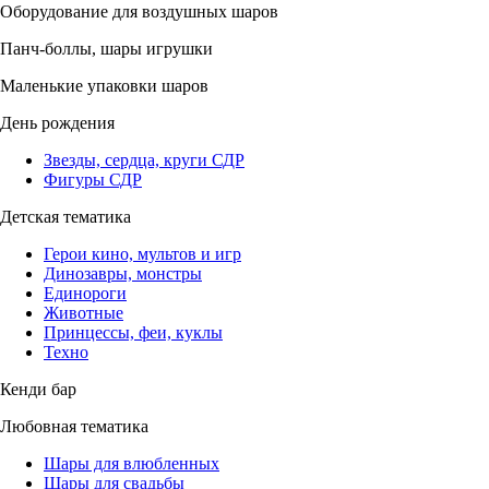
Оборудование для воздушных шаров
Панч-боллы, шары игрушки
Маленькие упаковки шаров
День рождения
Звезды, сердца, круги СДР
Фигуры СДР
Детская тематика
Герои кино, мультов и игр
Динозавры, монстры
Единороги
Животные
Принцессы, феи, куклы
Техно
Кенди бар
Любовная тематика
Шары для влюбленных
Шары для свадьбы