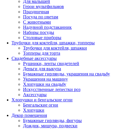
Для малышей
Герои мультфильмов
Праздничная
Посуда по цветам
С животными
Надувной подстаканник
Наборы посуды
Столовые приборы
Трубочки для коктейля, шпажки, топперы
Трубочки для коктейля, шпажки
Топперы для торта
Свадебные аксессуары
Рушники, ленты свидетелей
Деньги для выкупа
Бумажные гирлянды, украшения на свадьбу
Украшения на машину
Хлопушки на свадьбу
Искусственные лепестки роз
Аксессуары
Хлопушки и бенгальские огни
Бенгальские огни
Хлопушки
Декор помещения
Бумажные гирлянды, фигуры
Дождик, мишура, подвески