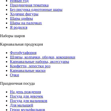
Новый год
Праздничная тематика
Без рисунка однотонные шары
Ходячие фигуры
Шары цифры
Шары на палочках
Я родился
Наборы шаров
Карнавальная продукция
Фотобутафория
Шляпы, колпачки, ободки, кокошники
Карнавальные наборы, аксессуары
Конфетти, лепестки роз
Карнавальные маски
Очки
Праздничная посуда
На день рождения
Посуда для девочек
Посуда для мальчиков
Для малышей
Герои мультфильмов