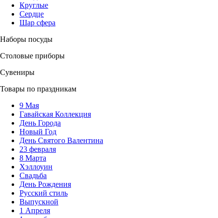
Круглые
Сердце
Шар сфера
Наборы посуды
Столовые приборы
Сувениры
Товары по праздникам
9 Мая
Гавайская Коллекция
День Города
Новый Год
День Святого Валентина
23 февраля
8 Марта
Хэллоуин
Свадьба
День Рождения
Русский стиль
Выпускной
1 Апреля