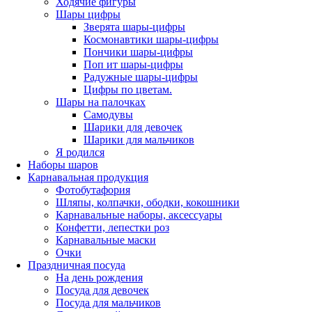
Ходячие фигуры
Шары цифры
Зверята шары-цифры
Космонавтики шары-цифры
Пончики шары-цифры
Поп ит шары-цифры
Радужные шары-цифры
Цифры по цветам.
Шары на палочках
Самодувы
Шарики для девочек
Шарики для мальчиков
Я родился
Наборы шаров
Карнавальная продукция
Фотобутафория
Шляпы, колпачки, ободки, кокошники
Карнавальные наборы, аксессуары
Конфетти, лепестки роз
Карнавальные маски
Очки
Праздничная посуда
На день рождения
Посуда для девочек
Посуда для мальчиков