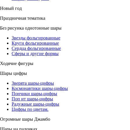
Новый год
Праздничная тематика
Без рисунка однотонные шары
Звезды фольгированные
Круги фольгированные
Сердца фольгированные
Сферы и другие формы
Ходячие фигуры
Шары цифры
Зверята шары-цифры
Космонавтики шары-цифры
Пончики шары-цифры
Поп ит шары-цифры
Радужные шары-цифры
Цифры по цветам.
Огромные шары Джамбо
Шары на палочках