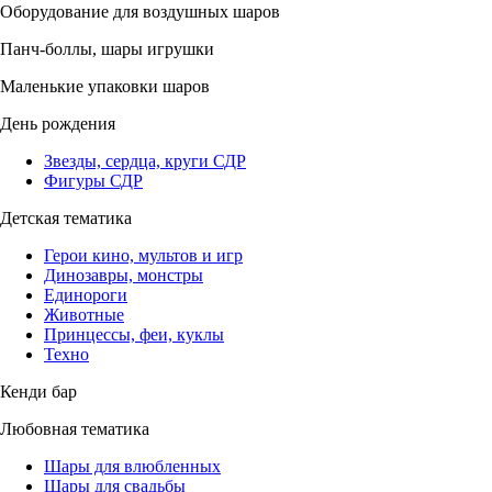
Оборудование для воздушных шаров
Панч-боллы, шары игрушки
Маленькие упаковки шаров
День рождения
Звезды, сердца, круги СДР
Фигуры СДР
Детская тематика
Герои кино, мультов и игр
Динозавры, монстры
Единороги
Животные
Принцессы, феи, куклы
Техно
Кенди бар
Любовная тематика
Шары для влюбленных
Шары для свадьбы