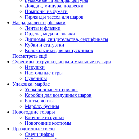
Бумажные гирлянды, фигуры
Дождик, мишура, подвески
Помпоны из бумаги
Гирлянды тассел для шаров
Награды, ленты, флажки
Ленты и флажки
Ордена, медали, значки
Дипломы, свидетельства, сертификаты
Кубки и статуэтки
Колокольчики для выпускников
Посмотреть ещё
Сувениры, игрушки, игры и мыльные пузыри
Игрушки
Настольные игры
Сувениры
Упаковка, марблс
Упаковочные материалы
Коробки для воздушных шаров
Банты, ленты
Марблс, бусины
Новогодние товары
Елочные игрушки
Новогодние костюмы
Праздничные свечи
Свечи цифры