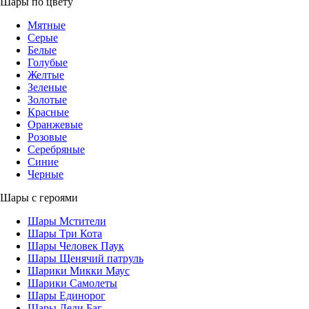
Шары по цвету
Мятные
Серые
Белые
Голубые
Желтые
Зеленые
Золотые
Красные
Оранжевые
Розовые
Серебряные
Синие
Черные
Шары с героями
Шары Мстители
Шары Три Кота
Шары Человек Паук
Шары Щенячий патруль
Шарики Микки Маус
Шарики Самолеты
Шары Единорог
Шары Леди Баг