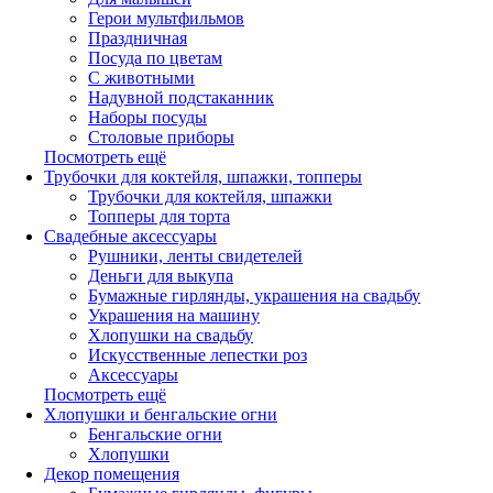
Герои мультфильмов
Праздничная
Посуда по цветам
С животными
Надувной подстаканник
Наборы посуды
Столовые приборы
Посмотреть ещё
Трубочки для коктейля, шпажки, топперы
Трубочки для коктейля, шпажки
Топперы для торта
Свадебные аксессуары
Рушники, ленты свидетелей
Деньги для выкупа
Бумажные гирлянды, украшения на свадьбу
Украшения на машину
Хлопушки на свадьбу
Искусственные лепестки роз
Аксессуары
Посмотреть ещё
Хлопушки и бенгальские огни
Бенгальские огни
Хлопушки
Декор помещения