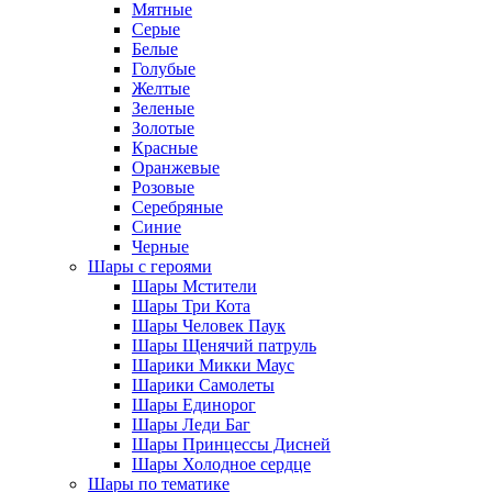
Мятные
Серые
Белые
Голубые
Желтые
Зеленые
Золотые
Красные
Оранжевые
Розовые
Серебряные
Синие
Черные
Шары с героями
Шары Мстители
Шары Три Кота
Шары Человек Паук
Шары Щенячий патруль
Шарики Микки Маус
Шарики Самолеты
Шары Единорог
Шары Леди Баг
Шары Принцессы Дисней
Шары Холодное сердце
Шары по тематике