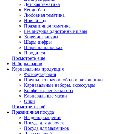
Детская тематика
Кенди бар
Любовная тематика
Новый год
Праздничная тематика
Без рисунка однотонные шары
Ходячие фигуры
Шары цифры
Шары на палочках
Я родился
Посмотреть ещё
Наборы шаров
Карнавальная продукция
Фотобутафория
Шляпы, колпачки, ободки, кокошники
Карнавальные наборы, аксессуары
Конфетти, лепестки роз
Карнавальные маски
Очки
Посмотреть ещё
Праздничная посуда
На день рождения
Посуда для девочек
Посуда для мальчиков
Для малышей