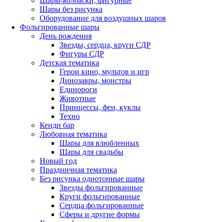
Шары-колбаски, фигурные
Шары без рисунка
Оборудование для воздушных шаров
Фольгированные шары
День рождения
Звезды, сердца, круги СДР
Фигуры СДР
Детская тематика
Герои кино, мультов и игр
Динозавры, монстры
Единороги
Животные
Принцессы, феи, куклы
Техно
Кенди бар
Любовная тематика
Шары для влюбленных
Шары для свадьбы
Новый год
Праздничная тематика
Без рисунка однотонные шары
Звезды фольгированные
Круги фольгированные
Сердца фольгированные
Сферы и другие формы