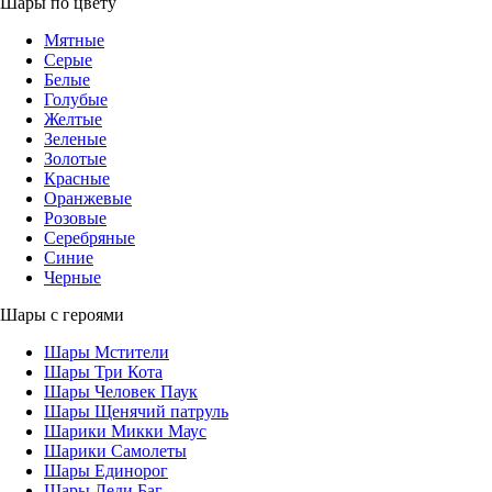
Шары по цвету
Мятные
Серые
Белые
Голубые
Желтые
Зеленые
Золотые
Красные
Оранжевые
Розовые
Серебряные
Синие
Черные
Шары с героями
Шары Мстители
Шары Три Кота
Шары Человек Паук
Шары Щенячий патруль
Шарики Микки Маус
Шарики Самолеты
Шары Единорог
Шары Леди Баг