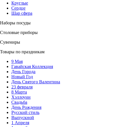
Круглые
Сердце
Шар сфера
Наборы посуды
Столовые приборы
Сувениры
Товары по праздникам
9 Мая
Гавайская Коллекция
День Города
Новый Год
День Святого Валентина
23 февраля
8 Марта
Хэллоуин
Свадьба
День Рождения
Русский стиль
Выпускной
1 Апреля