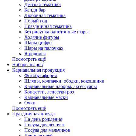
Детская тематика
Кенди бар
Любовная тематика
Новый год
Праздничная тематика
Без рисунка однотонные шары
Ходячие фигуры
Шары цифры
Шары на палочках
Я родился
Посмотреть ещё
Наборы шаров
Карнавальная продукция
Фотобутафория
Шляпы, колпачки, ободки, кокошники
Карнавальные наборы, аксессуары
Конфетти, лепестки роз
Карнавальные маски
Очки
Посмотреть ещё
Праздничная посуда
На день рождения
Посуда для девочек
Посуда для мальчиков
Для малышей