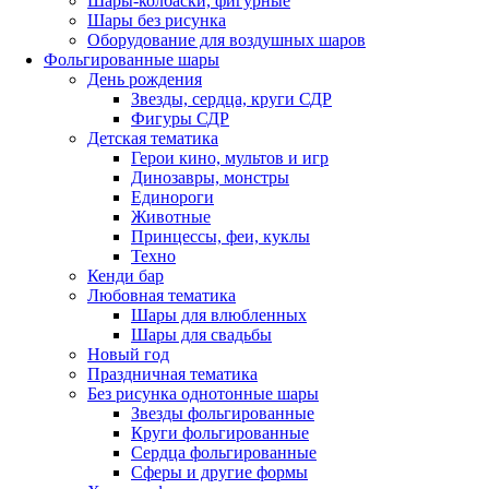
Шары-колбаски, фигурные
Шары без рисунка
Оборудование для воздушных шаров
Фольгированные шары
День рождения
Звезды, сердца, круги СДР
Фигуры СДР
Детская тематика
Герои кино, мультов и игр
Динозавры, монстры
Единороги
Животные
Принцессы, феи, куклы
Техно
Кенди бар
Любовная тематика
Шары для влюбленных
Шары для свадьбы
Новый год
Праздничная тематика
Без рисунка однотонные шары
Звезды фольгированные
Круги фольгированные
Сердца фольгированные
Сферы и другие формы