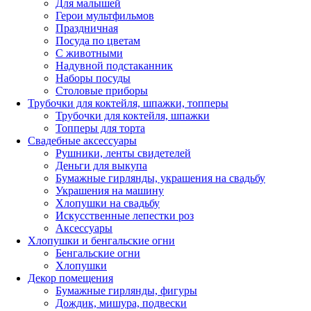
Для малышей
Герои мультфильмов
Праздничная
Посуда по цветам
С животными
Надувной подстаканник
Наборы посуды
Столовые приборы
Трубочки для коктейля, шпажки, топперы
Трубочки для коктейля, шпажки
Топперы для торта
Свадебные аксессуары
Рушники, ленты свидетелей
Деньги для выкупа
Бумажные гирлянды, украшения на свадьбу
Украшения на машину
Хлопушки на свадьбу
Искусственные лепестки роз
Аксессуары
Хлопушки и бенгальские огни
Бенгальские огни
Хлопушки
Декор помещения
Бумажные гирлянды, фигуры
Дождик, мишура, подвески