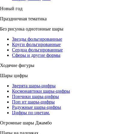
Новый год
Праздничная тематика
Без рисунка однотонные шары
Звезды фольгированные
Круги фольгированные
Сердца фольгированные
Сферы и другие формы
Ходячие фигуры
Шары цифры
Зверята шары-цифры
Космонавтики шары-цифры
Пончики шары-цифры
Поп ит шары-цифры
Радужные шары-цифры
Цифры по цветам.
Огромные шары Джамбо
Шары на палочках