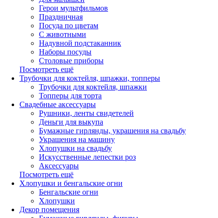
Герои мультфильмов
Праздничная
Посуда по цветам
С животными
Надувной подстаканник
Наборы посуды
Столовые приборы
Посмотреть ещё
Трубочки для коктейля, шпажки, топперы
Трубочки для коктейля, шпажки
Топперы для торта
Свадебные аксессуары
Рушники, ленты свидетелей
Деньги для выкупа
Бумажные гирлянды, украшения на свадьбу
Украшения на машину
Хлопушки на свадьбу
Искусственные лепестки роз
Аксессуары
Посмотреть ещё
Хлопушки и бенгальские огни
Бенгальские огни
Хлопушки
Декор помещения