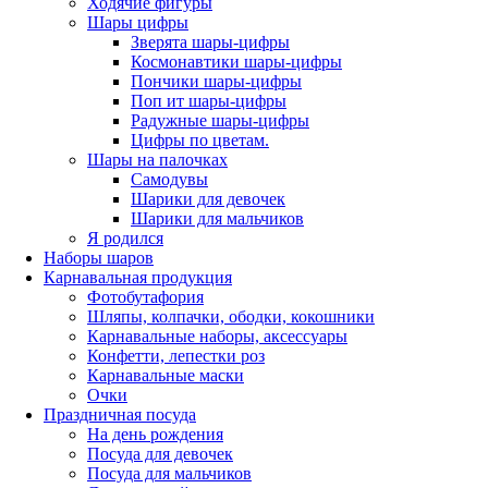
Ходячие фигуры
Шары цифры
Зверята шары-цифры
Космонавтики шары-цифры
Пончики шары-цифры
Поп ит шары-цифры
Радужные шары-цифры
Цифры по цветам.
Шары на палочках
Самодувы
Шарики для девочек
Шарики для мальчиков
Я родился
Наборы шаров
Карнавальная продукция
Фотобутафория
Шляпы, колпачки, ободки, кокошники
Карнавальные наборы, аксессуары
Конфетти, лепестки роз
Карнавальные маски
Очки
Праздничная посуда
На день рождения
Посуда для девочек
Посуда для мальчиков