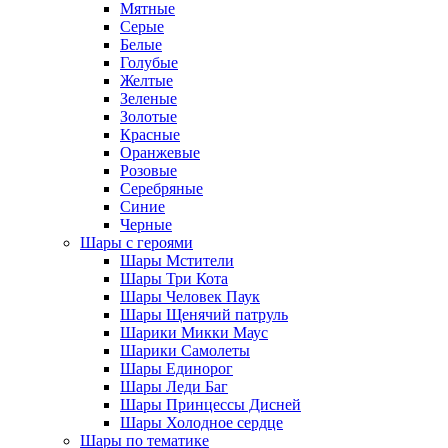
Мятные
Серые
Белые
Голубые
Желтые
Зеленые
Золотые
Красные
Оранжевые
Розовые
Серебряные
Синие
Черные
Шары с героями
Шары Мстители
Шары Три Кота
Шары Человек Паук
Шары Щенячий патруль
Шарики Микки Маус
Шарики Самолеты
Шары Единорог
Шары Леди Баг
Шары Принцессы Дисней
Шары Холодное сердце
Шары по тематике