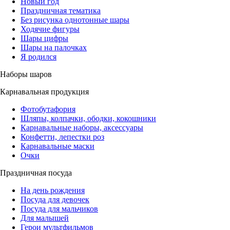
Новый год
Праздничная тематика
Без рисунка однотонные шары
Ходячие фигуры
Шары цифры
Шары на палочках
Я родился
Наборы шаров
Карнавальная продукция
Фотобутафория
Шляпы, колпачки, ободки, кокошники
Карнавальные наборы, аксессуары
Конфетти, лепестки роз
Карнавальные маски
Очки
Праздничная посуда
На день рождения
Посуда для девочек
Посуда для мальчиков
Для малышей
Герои мультфильмов