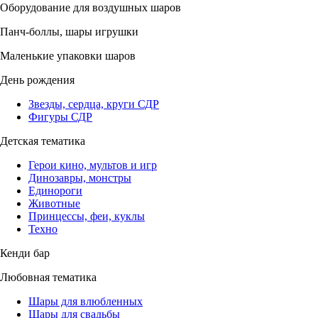
Оборудование для воздушных шаров
Панч-боллы, шары игрушки
Маленькие упаковки шаров
День рождения
Звезды, сердца, круги СДР
Фигуры СДР
Детская тематика
Герои кино, мультов и игр
Динозавры, монстры
Единороги
Животные
Принцессы, феи, куклы
Техно
Кенди бар
Любовная тематика
Шары для влюбленных
Шары для свадьбы