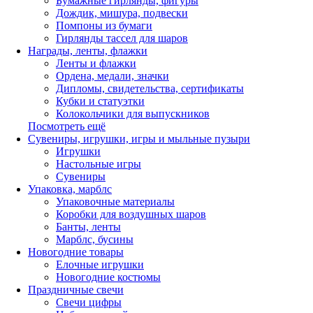
Бумажные гирлянды, фигуры
Дождик, мишура, подвески
Помпоны из бумаги
Гирлянды тассел для шаров
Награды, ленты, флажки
Ленты и флажки
Ордена, медали, значки
Дипломы, свидетельства, сертификаты
Кубки и статуэтки
Колокольчики для выпускников
Посмотреть ещё
Сувениры, игрушки, игры и мыльные пузыри
Игрушки
Настольные игры
Сувениры
Упаковка, марблс
Упаковочные материалы
Коробки для воздушных шаров
Банты, ленты
Марблс, бусины
Новогодние товары
Елочные игрушки
Новогодние костюмы
Праздничные свечи
Свечи цифры