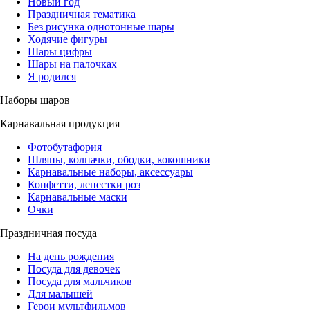
Новый год
Праздничная тематика
Без рисунка однотонные шары
Ходячие фигуры
Шары цифры
Шары на палочках
Я родился
Наборы шаров
Карнавальная продукция
Фотобутафория
Шляпы, колпачки, ободки, кокошники
Карнавальные наборы, аксессуары
Конфетти, лепестки роз
Карнавальные маски
Очки
Праздничная посуда
На день рождения
Посуда для девочек
Посуда для мальчиков
Для малышей
Герои мультфильмов