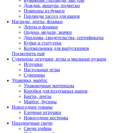
Бумажные гирлянды, фигуры
Дождик, мишура, подвески
Помпоны из бумаги
Гирлянды тассел для шаров
Награды, ленты, флажки
Ленты и флажки
Ордена, медали, значки
Дипломы, свидетельства, сертификаты
Кубки и статуэтки
Колокольчики для выпускников
Посмотреть ещё
Сувениры, игрушки, игры и мыльные пузыри
Игрушки
Настольные игры
Сувениры
Упаковка, марблс
Упаковочные материалы
Коробки для воздушных шаров
Банты, ленты
Марблс, бусины
Новогодние товары
Елочные игрушки
Новогодние костюмы
Праздничные свечи
Свечи цифры