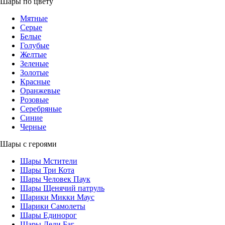
Шары по цвету
Мятные
Серые
Белые
Голубые
Желтые
Зеленые
Золотые
Красные
Оранжевые
Розовые
Серебряные
Синие
Черные
Шары с героями
Шары Мстители
Шары Три Кота
Шары Человек Паук
Шары Щенячий патруль
Шарики Микки Маус
Шарики Самолеты
Шары Единорог
Шары Леди Баг