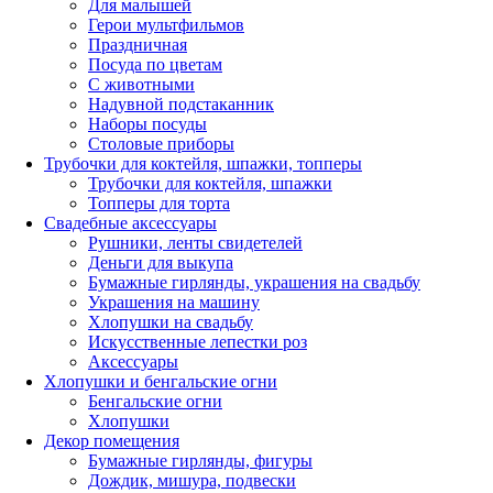
Для малышей
Герои мультфильмов
Праздничная
Посуда по цветам
С животными
Надувной подстаканник
Наборы посуды
Столовые приборы
Трубочки для коктейля, шпажки, топперы
Трубочки для коктейля, шпажки
Топперы для торта
Свадебные аксессуары
Рушники, ленты свидетелей
Деньги для выкупа
Бумажные гирлянды, украшения на свадьбу
Украшения на машину
Хлопушки на свадьбу
Искусственные лепестки роз
Аксессуары
Хлопушки и бенгальские огни
Бенгальские огни
Хлопушки
Декор помещения
Бумажные гирлянды, фигуры
Дождик, мишура, подвески