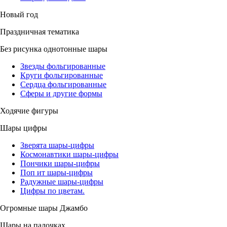
Новый год
Праздничная тематика
Без рисунка однотонные шары
Звезды фольгированные
Круги фольгированные
Сердца фольгированные
Сферы и другие формы
Ходячие фигуры
Шары цифры
Зверята шары-цифры
Космонавтики шары-цифры
Пончики шары-цифры
Поп ит шары-цифры
Радужные шары-цифры
Цифры по цветам.
Огромные шары Джамбо
Шары на палочках