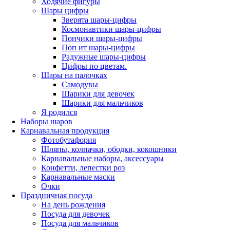
Ходячие фигуры
Шары цифры
Зверята шары-цифры
Космонавтики шары-цифры
Пончики шары-цифры
Поп ит шары-цифры
Радужные шары-цифры
Цифры по цветам.
Шары на палочках
Самодувы
Шарики для девочек
Шарики для мальчиков
Я родился
Наборы шаров
Карнавальная продукция
Фотобутафория
Шляпы, колпачки, ободки, кокошники
Карнавальные наборы, аксессуары
Конфетти, лепестки роз
Карнавальные маски
Очки
Праздничная посуда
На день рождения
Посуда для девочек
Посуда для мальчиков