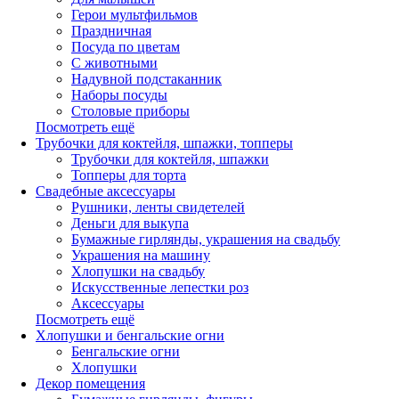
Герои мультфильмов
Праздничная
Посуда по цветам
С животными
Надувной подстаканник
Наборы посуды
Столовые приборы
Посмотреть ещё
Трубочки для коктейля, шпажки, топперы
Трубочки для коктейля, шпажки
Топперы для торта
Свадебные аксессуары
Рушники, ленты свидетелей
Деньги для выкупа
Бумажные гирлянды, украшения на свадьбу
Украшения на машину
Хлопушки на свадьбу
Искусственные лепестки роз
Аксессуары
Посмотреть ещё
Хлопушки и бенгальские огни
Бенгальские огни
Хлопушки
Декор помещения