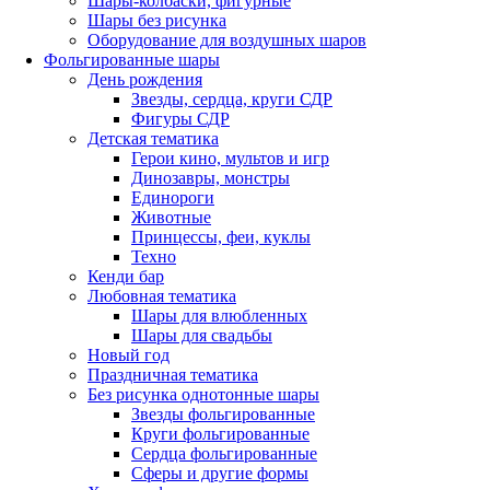
Шары-колбаски, фигурные
Шары без рисунка
Оборудование для воздушных шаров
Фольгированные шары
День рождения
Звезды, сердца, круги СДР
Фигуры СДР
Детская тематика
Герои кино, мультов и игр
Динозавры, монстры
Единороги
Животные
Принцессы, феи, куклы
Техно
Кенди бар
Любовная тематика
Шары для влюбленных
Шары для свадьбы
Новый год
Праздничная тематика
Без рисунка однотонные шары
Звезды фольгированные
Круги фольгированные
Сердца фольгированные
Сферы и другие формы