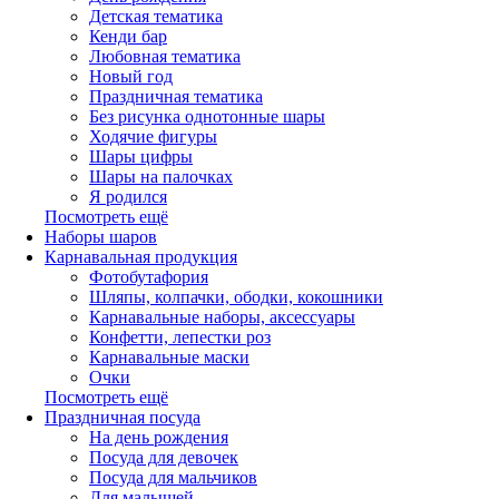
Детская тематика
Кенди бар
Любовная тематика
Новый год
Праздничная тематика
Без рисунка однотонные шары
Ходячие фигуры
Шары цифры
Шары на палочках
Я родился
Посмотреть ещё
Наборы шаров
Карнавальная продукция
Фотобутафория
Шляпы, колпачки, ободки, кокошники
Карнавальные наборы, аксессуары
Конфетти, лепестки роз
Карнавальные маски
Очки
Посмотреть ещё
Праздничная посуда
На день рождения
Посуда для девочек
Посуда для мальчиков
Для малышей