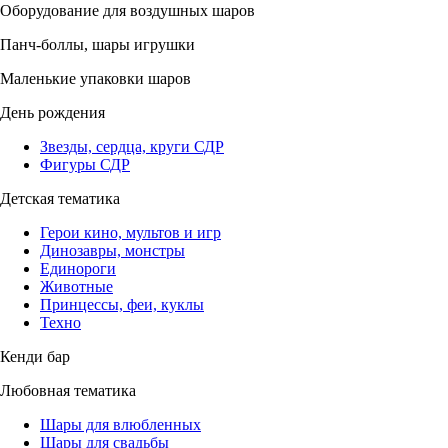
Оборудование для воздушных шаров
Панч-боллы, шары игрушки
Маленькие упаковки шаров
День рождения
Звезды, сердца, круги СДР
Фигуры СДР
Детская тематика
Герои кино, мультов и игр
Динозавры, монстры
Единороги
Животные
Принцессы, феи, куклы
Техно
Кенди бар
Любовная тематика
Шары для влюбленных
Шары для свадьбы