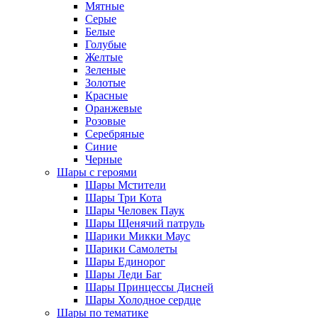
Мятные
Серые
Белые
Голубые
Желтые
Зеленые
Золотые
Красные
Оранжевые
Розовые
Серебряные
Синие
Черные
Шары с героями
Шары Мстители
Шары Три Кота
Шары Человек Паук
Шары Щенячий патруль
Шарики Микки Маус
Шарики Самолеты
Шары Единорог
Шары Леди Баг
Шары Принцессы Дисней
Шары Холодное сердце
Шары по тематике