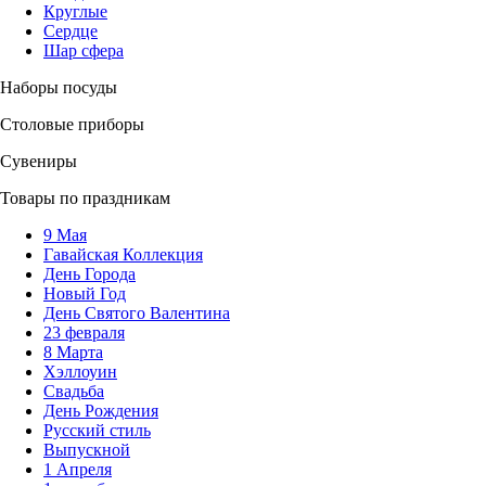
Круглые
Сердце
Шар сфера
Наборы посуды
Столовые приборы
Сувениры
Товары по праздникам
9 Мая
Гавайская Коллекция
День Города
Новый Год
День Святого Валентина
23 февраля
8 Марта
Хэллоуин
Свадьба
День Рождения
Русский стиль
Выпускной
1 Апреля