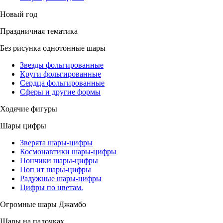
Новый год
Праздничная тематика
Без рисунка однотонные шары
Звезды фольгированные
Круги фольгированные
Сердца фольгированные
Сферы и другие формы
Ходячие фигуры
Шары цифры
Зверята шары-цифры
Космонавтики шары-цифры
Пончики шары-цифры
Поп ит шары-цифры
Радужные шары-цифры
Цифры по цветам.
Огромные шары Джамбо
Шары на палочках