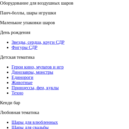
Оборудование для воздушных шаров
Панч-боллы, шары игрушки
Маленькие упаковки шаров
День рождения
Звезды, сердца, круги СДР
Фигуры СДР
Детская тематика
Герои кино, мультов и игр
Динозавры, монстры
Единороги
Животные
Принцессы, феи, куклы
Техно
Кенди бар
Любовная тематика
Шары для влюбленных
Шары для свадьбы