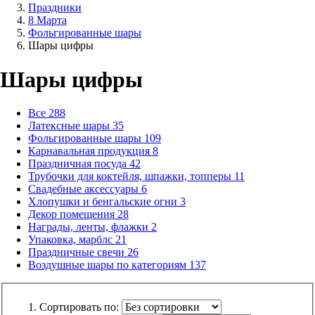
Праздники
8 Марта
Фольгированные шары
Шары цифры
Шары цифры
Все
288
Латексные шары
35
Фольгированные шары
109
Карнавальная продукция
8
Праздничная посуда
42
Трубочки для коктейля, шпажки, топперы
11
Свадебные аксессуары
6
Хлопушки и бенгальские огни
3
Декор помещения
28
Награды, ленты, флажки
2
Упаковка, марблс
21
Праздничные свечи
26
Воздушные шары по категориям
137
Сортировать по: