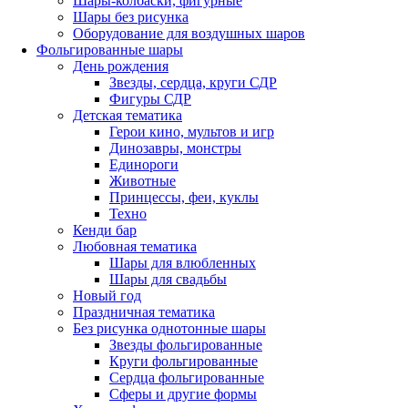
Шары-колбаски, фигурные
Шары без рисунка
Оборудование для воздушных шаров
Фольгированные шары
День рождения
Звезды, сердца, круги СДР
Фигуры СДР
Детская тематика
Герои кино, мультов и игр
Динозавры, монстры
Единороги
Животные
Принцессы, феи, куклы
Техно
Кенди бар
Любовная тематика
Шары для влюбленных
Шары для свадьбы
Новый год
Праздничная тематика
Без рисунка однотонные шары
Звезды фольгированные
Круги фольгированные
Сердца фольгированные
Сферы и другие формы