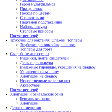
Герои мультфильмов
Праздничная
Посуда по цветам
С животными
Надувной подстаканник
Наборы посуды
Столовые приборы
Посмотреть ещё
Трубочки для коктейля, шпажки, топперы
Трубочки для коктейля, шпажки
Топперы для торта
Свадебные аксессуары
Рушники, ленты свидетелей
Деньги для выкупа
Бумажные гирлянды, украшения на свадьбу
Украшения на машину
Хлопушки на свадьбу
Искусственные лепестки роз
Аксессуары
Посмотреть ещё
Хлопушки и бенгальские огни
Бенгальские огни
Хлопушки
Декор помещения