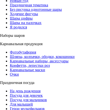
Новый год
Праздничная тематика
Без рисунка однотонные шары
Ходячие фигуры
Шары цифры
Шары на палочках
Я родился
Наборы шаров
Карнавальная продукция
Фотобутафория
Шляпы, колпачки, ободки, кокошники
Карнавальные наборы, аксессуары
Конфетти, лепестки роз
Карнавальные маски
Очки
Праздничная посуда
На день рождения
Посуда для девочек
Посуда для мальчиков
Для малышей
Герои мультфильмов