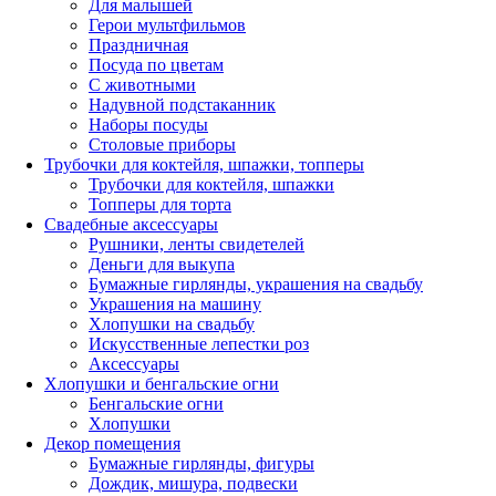
Для малышей
Герои мультфильмов
Праздничная
Посуда по цветам
С животными
Надувной подстаканник
Наборы посуды
Столовые приборы
Трубочки для коктейля, шпажки, топперы
Трубочки для коктейля, шпажки
Топперы для торта
Свадебные аксессуары
Рушники, ленты свидетелей
Деньги для выкупа
Бумажные гирлянды, украшения на свадьбу
Украшения на машину
Хлопушки на свадьбу
Искусственные лепестки роз
Аксессуары
Хлопушки и бенгальские огни
Бенгальские огни
Хлопушки
Декор помещения
Бумажные гирлянды, фигуры
Дождик, мишура, подвески