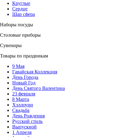
Круглые
Сердце
Шар сфера
Наборы посуды
Столовые приборы
Сувениры
Товары по праздникам
9 Мая
Гавайская Коллекция
День Города
Новый Год
День Святого Валентина
23 февраля
8 Марта
Хэллоуин
Свадьба
День Рождения
Русский стиль
Выпускной
1 Апреля