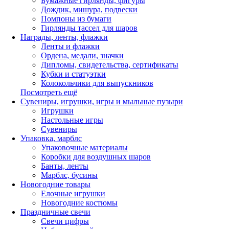
Бумажные гирлянды, фигуры
Дождик, мишура, подвески
Помпоны из бумаги
Гирлянды тассел для шаров
Награды, ленты, флажки
Ленты и флажки
Ордена, медали, значки
Дипломы, свидетельства, сертификаты
Кубки и статуэтки
Колокольчики для выпускников
Посмотреть ещё
Сувениры, игрушки, игры и мыльные пузыри
Игрушки
Настольные игры
Сувениры
Упаковка, марблс
Упаковочные материалы
Коробки для воздушных шаров
Банты, ленты
Марблс, бусины
Новогодние товары
Елочные игрушки
Новогодние костюмы
Праздничные свечи
Свечи цифры