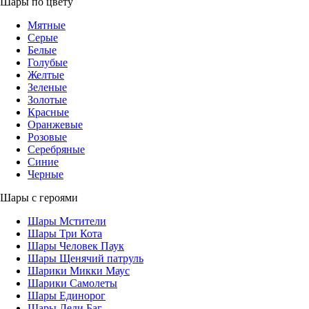
Шары по цвету
Мятные
Серые
Белые
Голубые
Желтые
Зеленые
Золотые
Красные
Оранжевые
Розовые
Серебряные
Синие
Черные
Шары с героями
Шары Мстители
Шары Три Кота
Шары Человек Паук
Шары Щенячий патруль
Шарики Микки Маус
Шарики Самолеты
Шары Единорог
Шары Леди Баг