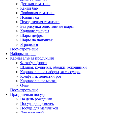
Детская тематика
Кенди бар
Любовная тематика
Новый год
Праздничная тематика
Без рисунка однотонные шары
Ходячие фигуры
Шары цифры
Шары на палочках
Я родился
Посмотреть ещё
Наборы шаров
Карнавальная продукция
Фотобутафория
Шляпы, колпачки, ободки, кокошники
Карнавальные наборы, аксессуары
Конфетти, лепестки роз
Карнавальные маски
Очки
Посмотреть ещё
Праздничная посуда
На день рождения
Посуда для девочек
Посуда для мальчиков
Для малышей