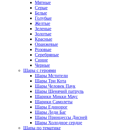
Мятные
Серые
Белые
Голубые
Желтые
Зеленые
Золотые
Красные
Оранжевые
Розовые
Серебряные
Синие
Черные
Шары с героями
Шары Мстители
Шары Три Кота
Шары Человек Паук
Шары Щенячий патруль
Шарики Микки Маус
Шарики Самолеты
Шары Единорог
Шары Леди Баг
Шары Принцессы Дисней
Шары Холодное сердце
Шары по тематике