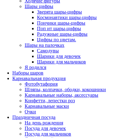
Ходячие фигуры
Шары цифры
Зверята шары-цифры
Космонавтики шары-цифры
Пончики шары-цифры
Поп ит шары-цифры
Радужные шары-цифры
Цифры по цветам.
Шары на палочках
Самодувы
Шарики для девочек
Шарики для мальчиков
Я родился
Наборы шаров
Карнавальная продукция
Фотобутафория
Шляпы, колпачки, ободки, кокошники
Карнавальные наборы, аксессуары
Конфетти, лепестки роз
Карнавальные маски
Очки
Праздничная посуда
На день рождения
Посуда для девочек
Посуда для мальчиков