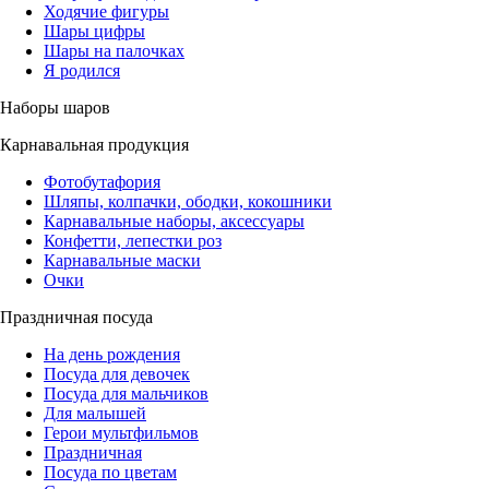
Ходячие фигуры
Шары цифры
Шары на палочках
Я родился
Наборы шаров
Карнавальная продукция
Фотобутафория
Шляпы, колпачки, ободки, кокошники
Карнавальные наборы, аксессуары
Конфетти, лепестки роз
Карнавальные маски
Очки
Праздничная посуда
На день рождения
Посуда для девочек
Посуда для мальчиков
Для малышей
Герои мультфильмов
Праздничная
Посуда по цветам