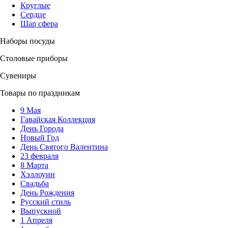
Круглые
Сердце
Шар сфера
Наборы посуды
Столовые приборы
Сувениры
Товары по праздникам
9 Мая
Гавайская Коллекция
День Города
Новый Год
День Святого Валентина
23 февраля
8 Марта
Хэллоуин
Свадьба
День Рождения
Русский стиль
Выпускной
1 Апреля