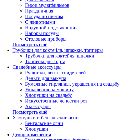
Герои мультфильмов
Праздничная
Посуда по цветам
С животными
Надувной подстаканник
Наборы посуды
Столовые приборы
Посмотреть ещё
Трубочки для коктейля, шпажки, топперы
Трубочки для коктейля, шпажки
Топперы для торта
Свадебные аксессуары
Рушники, ленты свидетелей
Деньги для выкупа
Бумажные гирлянды, украшения на свадьбу
Украшения на машину
Хлопушки на свадьбу
Искусственные лепестки роз
Аксессуары
Посмотреть ещё
Хлопушки и бенгальские огни
Бенгальские огни
Хлопушки
Декор помещения