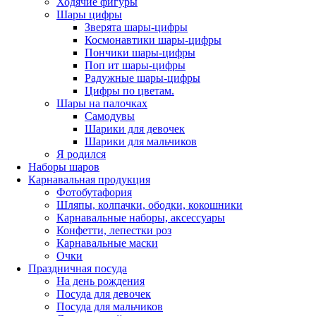
Ходячие фигуры
Шары цифры
Зверята шары-цифры
Космонавтики шары-цифры
Пончики шары-цифры
Поп ит шары-цифры
Радужные шары-цифры
Цифры по цветам.
Шары на палочках
Самодувы
Шарики для девочек
Шарики для мальчиков
Я родился
Наборы шаров
Карнавальная продукция
Фотобутафория
Шляпы, колпачки, ободки, кокошники
Карнавальные наборы, аксессуары
Конфетти, лепестки роз
Карнавальные маски
Очки
Праздничная посуда
На день рождения
Посуда для девочек
Посуда для мальчиков