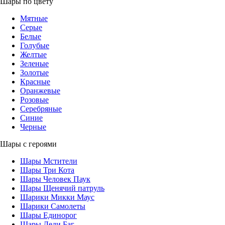
Шары по цвету
Мятные
Серые
Белые
Голубые
Желтые
Зеленые
Золотые
Красные
Оранжевые
Розовые
Серебряные
Синие
Черные
Шары с героями
Шары Мстители
Шары Три Кота
Шары Человек Паук
Шары Щенячий патруль
Шарики Микки Маус
Шарики Самолеты
Шары Единорог
Шары Леди Баг