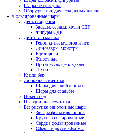
Шары-колбаски, фигурные
Шары без рисунка
Оборудование для воздушных шаров
Фольгированные шары
День рождения
Звезды, сердца, круги СДР
Фигуры СДР
Детская тематика
Герои кино, мультов и игр
Динозавры, монстры
Единороги
Животные
Принцессы, феи, куклы
Техно
Кенди бар
Любовная тематика
Шары для влюбленных
Шары для свадьбы
Новый год
Праздничная тематика
Без рисунка однотонные шары
Звезды фольгированные
Круги фольгированные
Сердца фольгированные
Сферы и другие формы