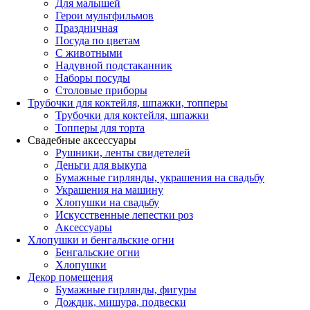
Для малышей
Герои мультфильмов
Праздничная
Посуда по цветам
С животными
Надувной подстаканник
Наборы посуды
Столовые приборы
Трубочки для коктейля, шпажки, топперы
Трубочки для коктейля, шпажки
Топперы для торта
Свадебные аксессуары
Рушники, ленты свидетелей
Деньги для выкупа
Бумажные гирлянды, украшения на свадьбу
Украшения на машину
Хлопушки на свадьбу
Искусственные лепестки роз
Аксессуары
Хлопушки и бенгальские огни
Бенгальские огни
Хлопушки
Декор помещения
Бумажные гирлянды, фигуры
Дождик, мишура, подвески