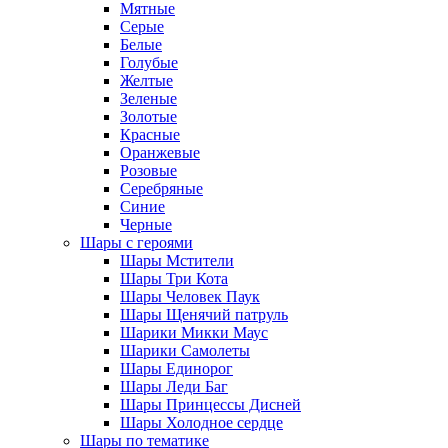
Мятные
Серые
Белые
Голубые
Желтые
Зеленые
Золотые
Красные
Оранжевые
Розовые
Серебряные
Синие
Черные
Шары с героями
Шары Мстители
Шары Три Кота
Шары Человек Паук
Шары Щенячий патруль
Шарики Микки Маус
Шарики Самолеты
Шары Единорог
Шары Леди Баг
Шары Принцессы Дисней
Шары Холодное сердце
Шары по тематике