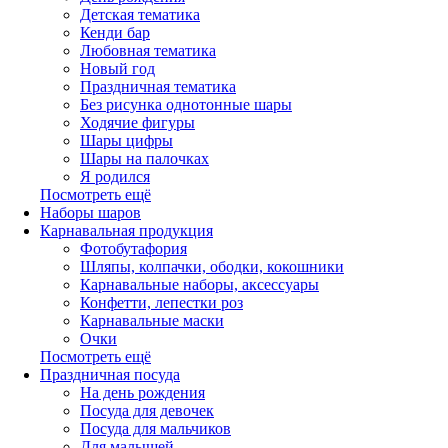
Детская тематика
Кенди бар
Любовная тематика
Новый год
Праздничная тематика
Без рисунка однотонные шары
Ходячие фигуры
Шары цифры
Шары на палочках
Я родился
Посмотреть ещё
Наборы шаров
Карнавальная продукция
Фотобутафория
Шляпы, колпачки, ободки, кокошники
Карнавальные наборы, аксессуары
Конфетти, лепестки роз
Карнавальные маски
Очки
Посмотреть ещё
Праздничная посуда
На день рождения
Посуда для девочек
Посуда для мальчиков
Для малышей