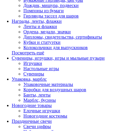
Бумажные гирлянды, фигуры
Дождик, мишура, подвески
Помпоны из бумаги
Гирлянды тассел для шаров
Награды, ленты, флажки
Ленты и флажки
Ордена, медали, значки
Дипломы, свидетельства, сертификаты
Кубки и статуэтки
Колокольчики для выпускников
Посмотреть ещё
Сувениры, игрушки, игры и мыльные пузыри
Игрушки
Настольные игры
Сувениры
Упаковка, марблс
Упаковочные материалы
Коробки для воздушных шаров
Банты, ленты
Марблс, бусины
Новогодние товары
Елочные игрушки
Новогодние костюмы
Праздничные свечи
Свечи цифры