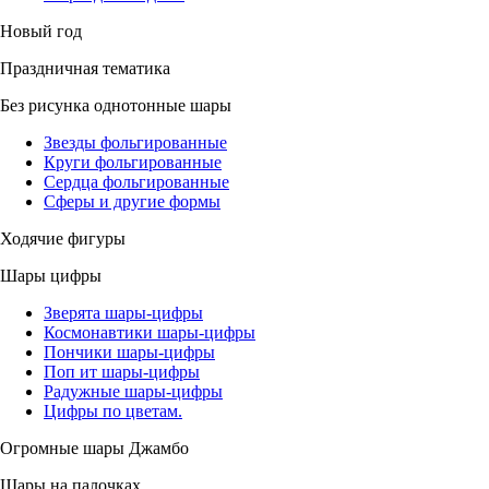
Новый год
Праздничная тематика
Без рисунка однотонные шары
Звезды фольгированные
Круги фольгированные
Сердца фольгированные
Сферы и другие формы
Ходячие фигуры
Шары цифры
Зверята шары-цифры
Космонавтики шары-цифры
Пончики шары-цифры
Поп ит шары-цифры
Радужные шары-цифры
Цифры по цветам.
Огромные шары Джамбо
Шары на палочках