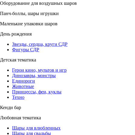
Оборудование для воздушных шаров
Панч-боллы, шары игрушки
Маленькие упаковки шаров
День рождения
Звезды, сердца, круги СДР
Фигуры СДР
Детская тематика
Герои кино, мультов и игр
Динозавры, монстры
Единороги
Животные
Принцессы, феи, куклы
Техно
Кенди бар
Любовная тематика
Шары для влюбленных
Шары для свадьбы