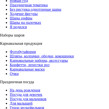
Новый год
Праздничная тематика
Без рисунка однотонные шары
Ходячие фигуры
Шары цифры
Шары на палочках
Я родился
Наборы шаров
Карнавальная продукция
Фотобутафория
Шляпы, колпачки, ободки, кокошники
Карнавальные наборы, аксессуары
Конфетти, лепестки роз
Карнавальные маски
Очки
Праздничная посуда
На день рождения
Посуда для девочек
Посуда для мальчиков
Для малышей
Герои мультфильмов