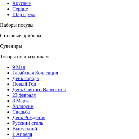
Круглые
Сердце
Шар сфера
Наборы посуды
Столовые приборы
Сувениры
Товары по праздникам
9 Мая
Гавайская Коллекция
День Города
Новый Год
День Святого Валентина
23 февраля
8 Марта
Хэллоуин
Свадьба
День Рождения
Русский стиль
Выпускной
1 Апреля