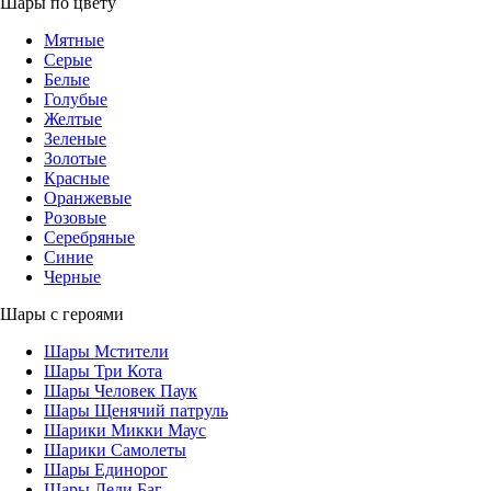
Шары по цвету
Мятные
Серые
Белые
Голубые
Желтые
Зеленые
Золотые
Красные
Оранжевые
Розовые
Серебряные
Синие
Черные
Шары с героями
Шары Мстители
Шары Три Кота
Шары Человек Паук
Шары Щенячий патруль
Шарики Микки Маус
Шарики Самолеты
Шары Единорог
Шары Леди Баг