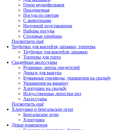
Герои мультфильмов
Праздничная
Посуда по цветам
С животными
Надувной подстаканник
Наборы посуды
Столовые приборы
Посмотреть ещё
Трубочки для коктейля, шпажки, топперы
Трубочки для коктейля, шпажки
Топперы для торта
Свадебные аксессуары
Рушники, ленты свидетелей
Деньги для выкупа
Бумажные гирлянды, украшения на свадьбу
Украшения на машину
Хлопушки на свадьбу
Искусственные лепестки роз
Аксессуары
Посмотреть ещё
Хлопушки и бенгальские огни
Бенгальские огни
Хлопушки
Декор помещения