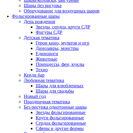
Шары-колбаски, фигурные
Шары без рисунка
Оборудование для воздушных шаров
Фольгированные шары
День рождения
Звезды, сердца, круги СДР
Фигуры СДР
Детская тематика
Герои кино, мультов и игр
Динозавры, монстры
Единороги
Животные
Принцессы, феи, куклы
Техно
Кенди бар
Любовная тематика
Шары для влюбленных
Шары для свадьбы
Новый год
Праздничная тематика
Без рисунка однотонные шары
Звезды фольгированные
Круги фольгированные
Сердца фольгированные
Сферы и другие формы