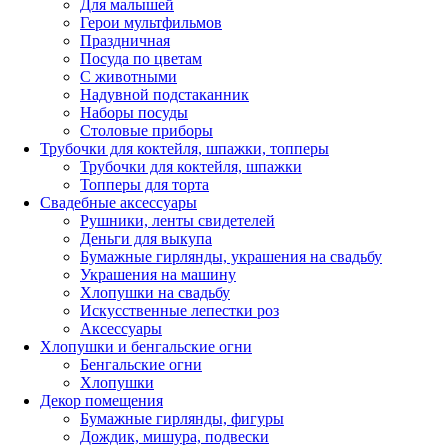
Для малышей
Герои мультфильмов
Праздничная
Посуда по цветам
С животными
Надувной подстаканник
Наборы посуды
Столовые приборы
Трубочки для коктейля, шпажки, топперы
Трубочки для коктейля, шпажки
Топперы для торта
Свадебные аксессуары
Рушники, ленты свидетелей
Деньги для выкупа
Бумажные гирлянды, украшения на свадьбу
Украшения на машину
Хлопушки на свадьбу
Искусственные лепестки роз
Аксессуары
Хлопушки и бенгальские огни
Бенгальские огни
Хлопушки
Декор помещения
Бумажные гирлянды, фигуры
Дождик, мишура, подвески