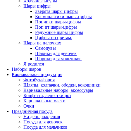
Ходячие фигуры
Шары цифры
Зверята шары-цифры
Космонавтики шары-цифры
Пончики шары-цифры
Поп ит шары-цифры
Радужные шары-цифры
Цифры по цветам.
Шары на палочках
Самодувы
Шарики для девочек
Шарики для мальчиков
Я родился
Наборы шаров
Карнавальная продукция
Фотобутафория
Шляпы, колпачки, ободки, кокошники
Карнавальные наборы, аксессуары
Конфетти, лепестки роз
Карнавальные маски
Очки
Праздничная посуда
На день рождения
Посуда для девочек
Посуда для мальчиков