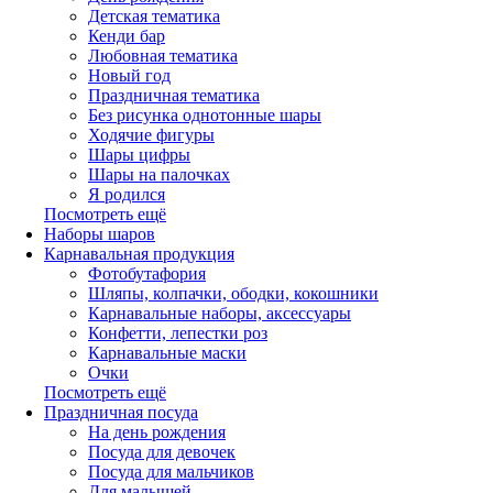
Детская тематика
Кенди бар
Любовная тематика
Новый год
Праздничная тематика
Без рисунка однотонные шары
Ходячие фигуры
Шары цифры
Шары на палочках
Я родился
Посмотреть ещё
Наборы шаров
Карнавальная продукция
Фотобутафория
Шляпы, колпачки, ободки, кокошники
Карнавальные наборы, аксессуары
Конфетти, лепестки роз
Карнавальные маски
Очки
Посмотреть ещё
Праздничная посуда
На день рождения
Посуда для девочек
Посуда для мальчиков
Для малышей