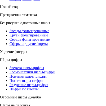
Новый год
Праздничная тематика
Без рисунка однотонные шары
Звезды фольгированные
Круги фольгированные
Сердца фольгированные
Сферы и другие формы
Ходячие фигуры
Шары цифры
Зверята шары-цифры
Космонавтики шары-цифры
Пончики шары-цифры
Поп ит шары-цифры
Радужные шары-цифры
Цифры по цветам.
Огромные шары Джамбо
Шары на палочках