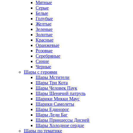
Мятные
Серые
Белые
Голубые
Желтые
Зеленые
Золотые
Красные
Оранжевые
Розовые
Серебряные
Синие
Черные
Шары с героями
Шары Мстители
Шары Три Кота
Шары Человек Паук
Шары Щенячий патруль
Шарики Микки Маус
Шарики Самолеты
Шары Единорог
Шары Леди Баг
Шары Принцессы Дисней
Шары Холодное сердце
Шары по тематике