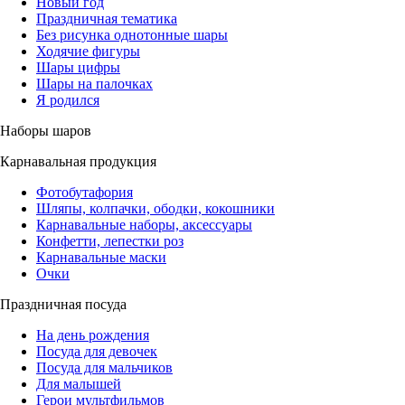
Новый год
Праздничная тематика
Без рисунка однотонные шары
Ходячие фигуры
Шары цифры
Шары на палочках
Я родился
Наборы шаров
Карнавальная продукция
Фотобутафория
Шляпы, колпачки, ободки, кокошники
Карнавальные наборы, аксессуары
Конфетти, лепестки роз
Карнавальные маски
Очки
Праздничная посуда
На день рождения
Посуда для девочек
Посуда для мальчиков
Для малышей
Герои мультфильмов