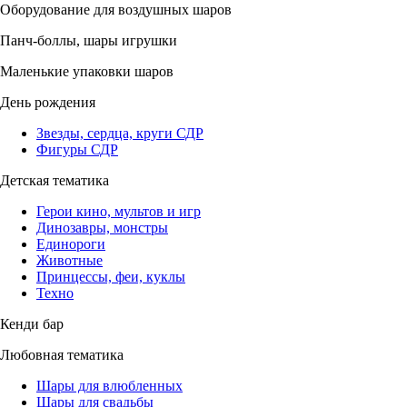
Оборудование для воздушных шаров
Панч-боллы, шары игрушки
Маленькие упаковки шаров
День рождения
Звезды, сердца, круги СДР
Фигуры СДР
Детская тематика
Герои кино, мультов и игр
Динозавры, монстры
Единороги
Животные
Принцессы, феи, куклы
Техно
Кенди бар
Любовная тематика
Шары для влюбленных
Шары для свадьбы