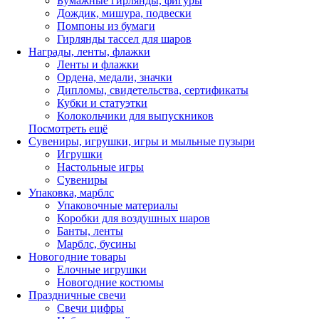
Бумажные гирлянды, фигуры
Дождик, мишура, подвески
Помпоны из бумаги
Гирлянды тассел для шаров
Награды, ленты, флажки
Ленты и флажки
Ордена, медали, значки
Дипломы, свидетельства, сертификаты
Кубки и статуэтки
Колокольчики для выпускников
Посмотреть ещё
Сувениры, игрушки, игры и мыльные пузыри
Игрушки
Настольные игры
Сувениры
Упаковка, марблс
Упаковочные материалы
Коробки для воздушных шаров
Банты, ленты
Марблс, бусины
Новогодние товары
Елочные игрушки
Новогодние костюмы
Праздничные свечи
Свечи цифры