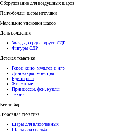
Оборудование для воздушных шаров
Панч-боллы, шары игрушки
Маленькие упаковки шаров
День рождения
Звезды, сердца, круги СДР
Фигуры СДР
Детская тематика
Герои кино, мультов и игр
Динозавры, монстры
Единороги
Животные
Принцессы, феи, куклы
Техно
Кенди бар
Любовная тематика
Шары для влюбленных
Шары для свадьбы