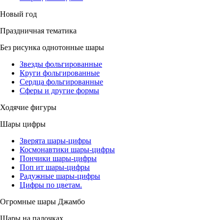
Новый год
Праздничная тематика
Без рисунка однотонные шары
Звезды фольгированные
Круги фольгированные
Сердца фольгированные
Сферы и другие формы
Ходячие фигуры
Шары цифры
Зверята шары-цифры
Космонавтики шары-цифры
Пончики шары-цифры
Поп ит шары-цифры
Радужные шары-цифры
Цифры по цветам.
Огромные шары Джамбо
Шары на палочках