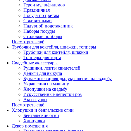
Герои мультфильмов
Праздничная
Посуда по цветам
С животными
Надувной подстаканник
Наборы посуды
Столовые приборы
Посмотреть ещё
Трубочки для коктейля, шпажки, топперы
Трубочки для коктейля, шпажки
Топперы для торта
Свадебные аксессуары
Рушники, ленты свидетелей
Деньги для выкупа
Бумажные гирлянды, украшения на свадьбу
Украшения на машину
Хлопушки на свадьбу
Искусственные лепестки роз
Аксессуары
Посмотреть ещё
Хлопушки и бенгальские огни
Бенгальские огни
Хлопушки
Декор помещения