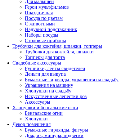
Для малышей
Герои мультфильмов
Праздничная
Посуда по цветам
С животными
Надувной подстаканник
Наборы посуды
Столовые приборы
Трубочки для коктейля, шпажки, топперы
Трубочки для коктейля, шпажки
Топперы для торта
Свадебные аксессуары
Рушники, ленты свидетелей
Деньги для выкупа
Бумажные гирлянды, украшения на свадьбу
Украшения на машину
Хлопушки на свадьбу
Искусственные лепестки роз
Аксессуары
Хлопушки и бенгальские огни
Бенгальские огни
Хлопушки
Декор помещения
Бумажные гирлянды, фигуры
Дождик, мишура, подвески