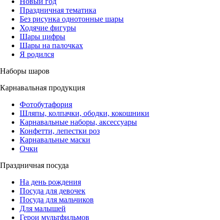
Новый год
Праздничная тематика
Без рисунка однотонные шары
Ходячие фигуры
Шары цифры
Шары на палочках
Я родился
Наборы шаров
Карнавальная продукция
Фотобутафория
Шляпы, колпачки, ободки, кокошники
Карнавальные наборы, аксессуары
Конфетти, лепестки роз
Карнавальные маски
Очки
Праздничная посуда
На день рождения
Посуда для девочек
Посуда для мальчиков
Для малышей
Герои мультфильмов