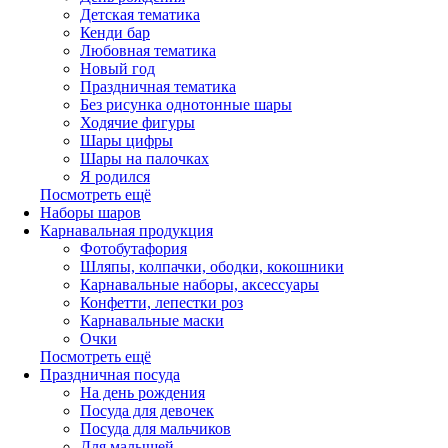
Детская тематика
Кенди бар
Любовная тематика
Новый год
Праздничная тематика
Без рисунка однотонные шары
Ходячие фигуры
Шары цифры
Шары на палочках
Я родился
Посмотреть ещё
Наборы шаров
Карнавальная продукция
Фотобутафория
Шляпы, колпачки, ободки, кокошники
Карнавальные наборы, аксессуары
Конфетти, лепестки роз
Карнавальные маски
Очки
Посмотреть ещё
Праздничная посуда
На день рождения
Посуда для девочек
Посуда для мальчиков
Для малышей