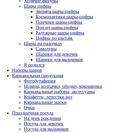
Ходячие фигуры
Шары цифры
Зверята шары-цифры
Космонавтики шары-цифры
Пончики шары-цифры
Поп ит шары-цифры
Радужные шары-цифры
Цифры по цветам.
Шары на палочках
Самодувы
Шарики для девочек
Шарики для мальчиков
Я родился
Наборы шаров
Карнавальная продукция
Фотобутафория
Шляпы, колпачки, ободки, кокошники
Карнавальные наборы, аксессуары
Конфетти, лепестки роз
Карнавальные маски
Очки
Праздничная посуда
На день рождения
Посуда для девочек
Посуда для мальчиков