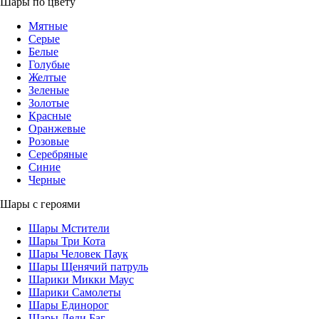
Шары по цвету
Мятные
Серые
Белые
Голубые
Желтые
Зеленые
Золотые
Красные
Оранжевые
Розовые
Серебряные
Синие
Черные
Шары с героями
Шары Мстители
Шары Три Кота
Шары Человек Паук
Шары Щенячий патруль
Шарики Микки Маус
Шарики Самолеты
Шары Единорог
Шары Леди Баг