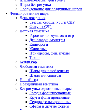
Шары-колбаски, фигурные
Шары без рисунка
Оборудование для воздушных шаров
Фольгированные шары
День рождения
Звезды, сердца, круги СДР
Фигуры СДР
Детская тематика
Герои кино, мультов и игр
Динозавры, монстры
Единороги
Животные
Принцессы, феи, куклы
Техно
Кенди бар
Любовная тематика
Шары для влюбленных
Шары для свадьбы
Новый год
Праздничная тематика
Без рисунка однотонные шары
Звезды фольгированные
Круги фольгированные
Сердца фольгированные
Сферы и другие формы