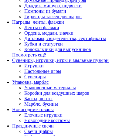
Бумажные гирлянды, фигуры
Дождик, мишура, подвески
Помпоны из бумаги
Гирлянды тассел для шаров
Награды, ленты, флажки
Ленты и флажки
Ордена, медали, значки
Дипломы, свидетельства, сертификаты
Кубки и статуэтки
Колокольчики для выпускников
Посмотреть ещё
Сувениры, игрушки, игры и мыльные пузыри
Игрушки
Настольные игры
Сувениры
Упаковка, марблс
Упаковочные материалы
Коробки для воздушных шаров
Банты, ленты
Марблс, бусины
Новогодние товары
Елочные игрушки
Новогодние костюмы
Праздничные свечи
Свечи цифры