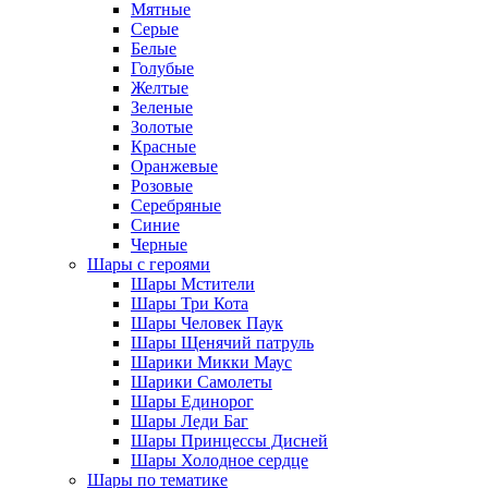
Мятные
Серые
Белые
Голубые
Желтые
Зеленые
Золотые
Красные
Оранжевые
Розовые
Серебряные
Синие
Черные
Шары с героями
Шары Мстители
Шары Три Кота
Шары Человек Паук
Шары Щенячий патруль
Шарики Микки Маус
Шарики Самолеты
Шары Единорог
Шары Леди Баг
Шары Принцессы Дисней
Шары Холодное сердце
Шары по тематике