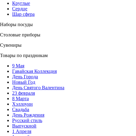
Круглые
Сердце
Шар сфера
Наборы посуды
Столовые приборы
Сувениры
Товары по праздникам
9 Мая
Гавайская Коллекция
День Города
Новый Год
День Святого Валентина
23 февраля
8 Марта
Хэллоуин
Свадьба
День Рождения
Русский стиль
Выпускной
1 Апреля