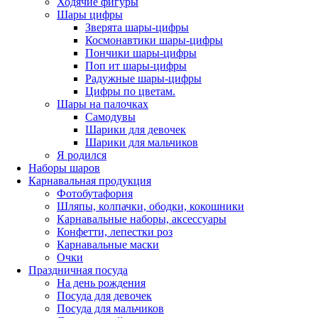
Ходячие фигуры
Шары цифры
Зверята шары-цифры
Космонавтики шары-цифры
Пончики шары-цифры
Поп ит шары-цифры
Радужные шары-цифры
Цифры по цветам.
Шары на палочках
Самодувы
Шарики для девочек
Шарики для мальчиков
Я родился
Наборы шаров
Карнавальная продукция
Фотобутафория
Шляпы, колпачки, ободки, кокошники
Карнавальные наборы, аксессуары
Конфетти, лепестки роз
Карнавальные маски
Очки
Праздничная посуда
На день рождения
Посуда для девочек
Посуда для мальчиков