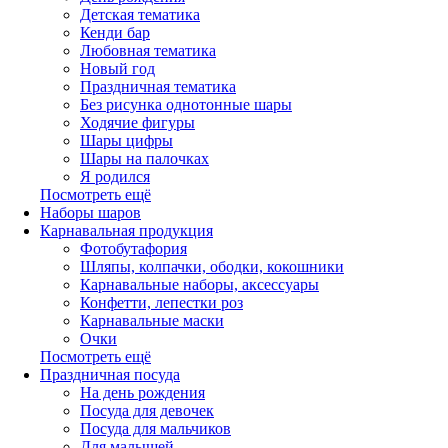
Детская тематика
Кенди бар
Любовная тематика
Новый год
Праздничная тематика
Без рисунка однотонные шары
Ходячие фигуры
Шары цифры
Шары на палочках
Я родился
Посмотреть ещё
Наборы шаров
Карнавальная продукция
Фотобутафория
Шляпы, колпачки, ободки, кокошники
Карнавальные наборы, аксессуары
Конфетти, лепестки роз
Карнавальные маски
Очки
Посмотреть ещё
Праздничная посуда
На день рождения
Посуда для девочек
Посуда для мальчиков
Для малышей