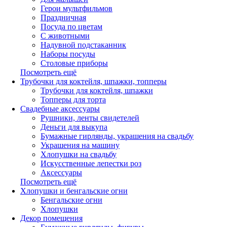
Герои мультфильмов
Праздничная
Посуда по цветам
С животными
Надувной подстаканник
Наборы посуды
Столовые приборы
Посмотреть ещё
Трубочки для коктейля, шпажки, топперы
Трубочки для коктейля, шпажки
Топперы для торта
Свадебные аксессуары
Рушники, ленты свидетелей
Деньги для выкупа
Бумажные гирлянды, украшения на свадьбу
Украшения на машину
Хлопушки на свадьбу
Искусственные лепестки роз
Аксессуары
Посмотреть ещё
Хлопушки и бенгальские огни
Бенгальские огни
Хлопушки
Декор помещения