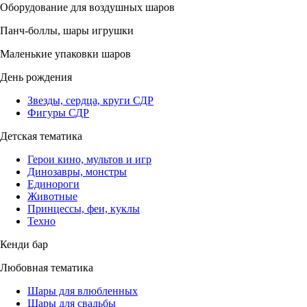
Оборудование для воздушных шаров
Панч-боллы, шары игрушки
Маленькие упаковки шаров
День рождения
Звезды, сердца, круги СДР
Фигуры СДР
Детская тематика
Герои кино, мультов и игр
Динозавры, монстры
Единороги
Животные
Принцессы, феи, куклы
Техно
Кенди бар
Любовная тематика
Шары для влюбленных
Шары для свадьбы