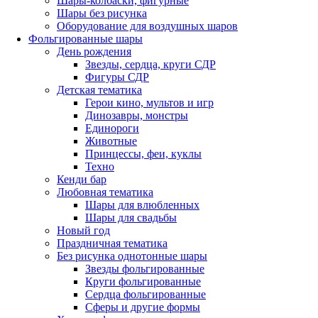
Шары-колбаски, фигурные
Шары без рисунка
Оборудование для воздушных шаров
Фольгированные шары
День рождения
Звезды, сердца, круги СДР
Фигуры СДР
Детская тематика
Герои кино, мультов и игр
Динозавры, монстры
Единороги
Животные
Принцессы, феи, куклы
Техно
Кенди бар
Любовная тематика
Шары для влюбленных
Шары для свадьбы
Новый год
Праздничная тематика
Без рисунка однотонные шары
Звезды фольгированные
Круги фольгированные
Сердца фольгированные
Сферы и другие формы