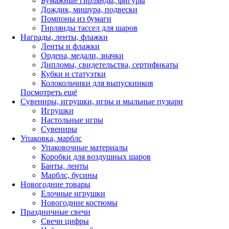
Бумажные гирлянды, фигуры
Дождик, мишура, подвески
Помпоны из бумаги
Гирлянды тассел для шаров
Награды, ленты, флажки
Ленты и флажки
Ордена, медали, значки
Дипломы, свидетельства, сертификаты
Кубки и статуэтки
Колокольчики для выпускников
Посмотреть ещё
Сувениры, игрушки, игры и мыльные пузыри
Игрушки
Настольные игры
Сувениры
Упаковка, марблс
Упаковочные материалы
Коробки для воздушных шаров
Банты, ленты
Марблс, бусины
Новогодние товары
Елочные игрушки
Новогодние костюмы
Праздничные свечи
Свечи цифры