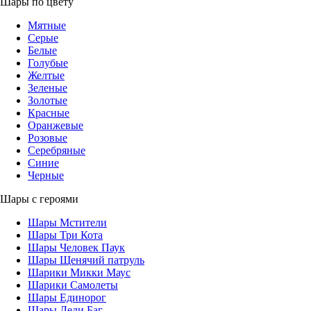
Шары по цвету
Мятные
Серые
Белые
Голубые
Желтые
Зеленые
Золотые
Красные
Оранжевые
Розовые
Серебряные
Синие
Черные
Шары с героями
Шары Мстители
Шары Три Кота
Шары Человек Паук
Шары Щенячий патруль
Шарики Микки Маус
Шарики Самолеты
Шары Единорог
Шары Леди Баг