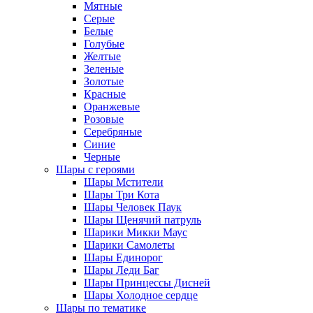
Мятные
Серые
Белые
Голубые
Желтые
Зеленые
Золотые
Красные
Оранжевые
Розовые
Серебряные
Синие
Черные
Шары с героями
Шары Мстители
Шары Три Кота
Шары Человек Паук
Шары Щенячий патруль
Шарики Микки Маус
Шарики Самолеты
Шары Единорог
Шары Леди Баг
Шары Принцессы Дисней
Шары Холодное сердце
Шары по тематике