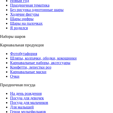
Новый год
Праздничная тематика
Без рисунка однотонные шары
Ходячие фигуры
Шары цифры
Шары на палочках
Я родился
Наборы шаров
Карнавальная продукция
Фотобутафория
Шляпы, колпачки, ободки, кокошники
Карнавальные наборы, аксессуары
Конфетти, лепестки роз
Карнавальные маски
Очки
Праздничная посуда
На день рождения
Посуда для девочек
Посуда для мальчиков
Для малышей
Герои мультфильмов