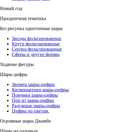
Новый год
Праздничная тематика
Без рисунка однотонные шары
Звезды фольгированные
Круги фольгированные
Сердца фольгированные
Сферы и другие формы
Ходячие фигуры
Шары цифры
Зверята шары-цифры
Космонавтики шары-цифры
Пончики шары-цифры
Поп ит шары-цифры
Радужные шары-цифры
Цифры по цветам.
Огромные шары Джамбо
Шары на палочках