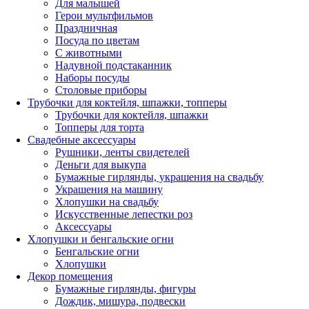
Для малышей
Герои мультфильмов
Праздничная
Посуда по цветам
С животными
Надувной подстаканник
Наборы посуды
Столовые приборы
Трубочки для коктейля, шпажки, топперы
Трубочки для коктейля, шпажки
Топперы для торта
Свадебные аксессуары
Рушники, ленты свидетелей
Деньги для выкупа
Бумажные гирлянды, украшения на свадьбу
Украшения на машину
Хлопушки на свадьбу
Искусственные лепестки роз
Аксессуары
Хлопушки и бенгальские огни
Бенгальские огни
Хлопушки
Декор помещения
Бумажные гирлянды, фигуры
Дождик, мишура, подвески