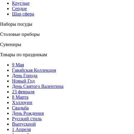
Круглые
Сердце
Шар сфера
Наборы посуды
Столовые приборы
Сувениры
Товары по праздникам
9 Мая
Гавайская Коллекция
День Города
Новый Год
День Святого Валентина
23 февраля
8 Марта
Хэллоуин
Свадьба
День Рождения
Русский стиль
Выпускной
1 Апреля