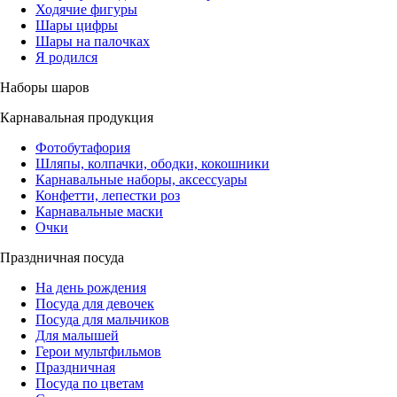
Ходячие фигуры
Шары цифры
Шары на палочках
Я родился
Наборы шаров
Карнавальная продукция
Фотобутафория
Шляпы, колпачки, ободки, кокошники
Карнавальные наборы, аксессуары
Конфетти, лепестки роз
Карнавальные маски
Очки
Праздничная посуда
На день рождения
Посуда для девочек
Посуда для мальчиков
Для малышей
Герои мультфильмов
Праздничная
Посуда по цветам