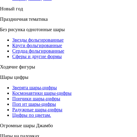
Новый год
Праздничная тематика
Без рисунка однотонные шары
Звезды фольгированные
Круги фольгированные
Сердца фольгированные
Сферы и другие формы
Ходячие фигуры
Шары цифры
Зверята шары-цифры
Космонавтики шары-цифры
Пончики шары-цифры
Поп ит шары-цифры
Радужные шары-цифры
Цифры по цветам.
Огромные шары Джамбо
Шары на палочках