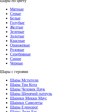
Шары по цвету
Мятные
Серые
Белые
Голубые
Желтые
Зеленые
Золотые
Красные
Оранжевые
Розовые
Серебряные
Синие
Черные
Шары с героями
Шары Мстители
Шары Три Кота
Шары Человек Паук
Шары Щенячий патруль
Шарики Микки Маус
Шарики Самолеты
Шары Единорог
Шары Леди Баг