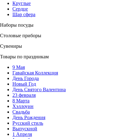
Круглые
Сердце
Шар сфера
Наборы посуды
Столовые приборы
Сувениры
Товары по праздникам
9 Мая
Гавайская Коллекция
День Города
Новый Год
День Святого Валентина
23 февраля
8 Марта
Хэллоуин
Свадьба
День Рождения
Русский стиль
Выпускной
1 Апреля