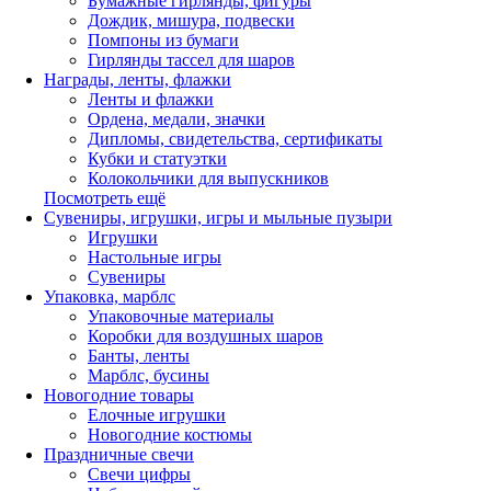
Бумажные гирлянды, фигуры
Дождик, мишура, подвески
Помпоны из бумаги
Гирлянды тассел для шаров
Награды, ленты, флажки
Ленты и флажки
Ордена, медали, значки
Дипломы, свидетельства, сертификаты
Кубки и статуэтки
Колокольчики для выпускников
Посмотреть ещё
Сувениры, игрушки, игры и мыльные пузыри
Игрушки
Настольные игры
Сувениры
Упаковка, марблс
Упаковочные материалы
Коробки для воздушных шаров
Банты, ленты
Марблс, бусины
Новогодние товары
Елочные игрушки
Новогодние костюмы
Праздничные свечи
Свечи цифры