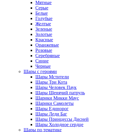
Мятные
Серые
Белые
Голубые
Желтые
Зеленые
Золотые
Красные
Оранжевые
Розовые
Серебряные
Синие
Черные
Шары с героями
Шары Мстители
Шары Три Кота
Шары Человек Паук
Шары Щенячий патруль
Шарики Микки Маус
Шарики Самолеты
Шары Единорог
Шары Леди Баг
Шары Принцессы Дисней
Шары Холодное сердце
Шары по тематике