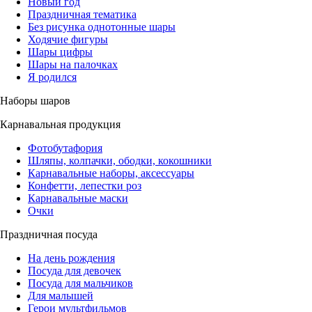
Новый год
Праздничная тематика
Без рисунка однотонные шары
Ходячие фигуры
Шары цифры
Шары на палочках
Я родился
Наборы шаров
Карнавальная продукция
Фотобутафория
Шляпы, колпачки, ободки, кокошники
Карнавальные наборы, аксессуары
Конфетти, лепестки роз
Карнавальные маски
Очки
Праздничная посуда
На день рождения
Посуда для девочек
Посуда для мальчиков
Для малышей
Герои мультфильмов