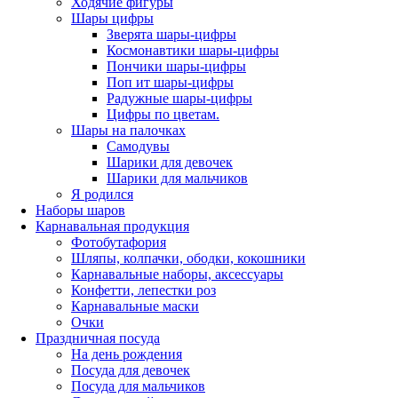
Ходячие фигуры
Шары цифры
Зверята шары-цифры
Космонавтики шары-цифры
Пончики шары-цифры
Поп ит шары-цифры
Радужные шары-цифры
Цифры по цветам.
Шары на палочках
Самодувы
Шарики для девочек
Шарики для мальчиков
Я родился
Наборы шаров
Карнавальная продукция
Фотобутафория
Шляпы, колпачки, ободки, кокошники
Карнавальные наборы, аксессуары
Конфетти, лепестки роз
Карнавальные маски
Очки
Праздничная посуда
На день рождения
Посуда для девочек
Посуда для мальчиков