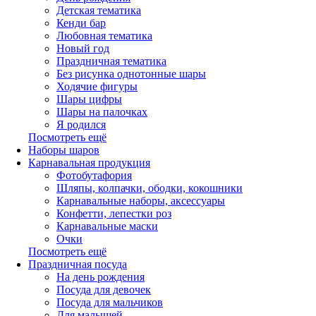
Детская тематика
Кенди бар
Любовная тематика
Новый год
Праздничная тематика
Без рисунка однотонные шары
Ходячие фигуры
Шары цифры
Шары на палочках
Я родился
Посмотреть ещё
Наборы шаров
Карнавальная продукция
Фотобутафория
Шляпы, колпачки, ободки, кокошники
Карнавальные наборы, аксессуары
Конфетти, лепестки роз
Карнавальные маски
Очки
Посмотреть ещё
Праздничная посуда
На день рождения
Посуда для девочек
Посуда для мальчиков
Для малышей