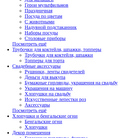
Герои мультфильмов
Праздничная
Посуда по цветам
С животными
Надувной подстаканник
Наборы посуды
Столовые приборы
Посмотреть ещё
Трубочки для коктейля, шпажки, топперы
Трубочки для коктейля, шпажки
Топперы для торта
Свадебные аксессуары
Рушники, ленты свидетелей
Деньги для выкупа
Бумажные гирлянды, украшения на свадьбу
Украшения на машину
Хлопушки на свадьбу
Искусственные лепестки роз
Аксессуары
Посмотреть ещё
Хлопушки и бенгальские огни
Бенгальские огни
Хлопушки
Декор помещения