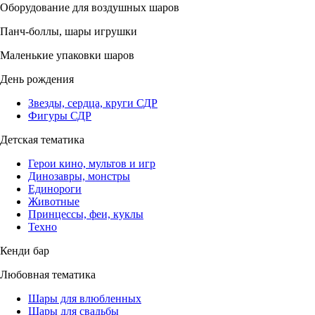
Оборудование для воздушных шаров
Панч-боллы, шары игрушки
Маленькие упаковки шаров
День рождения
Звезды, сердца, круги СДР
Фигуры СДР
Детская тематика
Герои кино, мультов и игр
Динозавры, монстры
Единороги
Животные
Принцессы, феи, куклы
Техно
Кенди бар
Любовная тематика
Шары для влюбленных
Шары для свадьбы