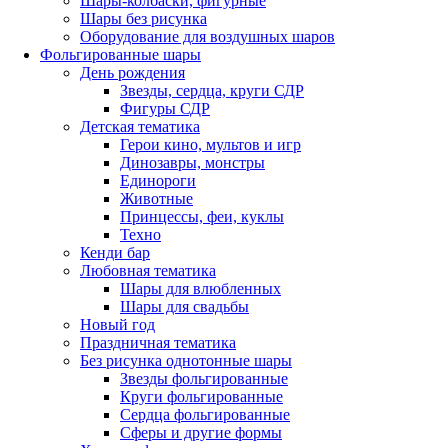
Шары-колбаски, фигурные
Шары без рисунка
Оборудование для воздушных шаров
Фольгированные шары
День рождения
Звезды, сердца, круги СДР
Фигуры СДР
Детская тематика
Герои кино, мультов и игр
Динозавры, монстры
Единороги
Животные
Принцессы, феи, куклы
Техно
Кенди бар
Любовная тематика
Шары для влюбленных
Шары для свадьбы
Новый год
Праздничная тематика
Без рисунка однотонные шары
Звезды фольгированные
Круги фольгированные
Сердца фольгированные
Сферы и другие формы