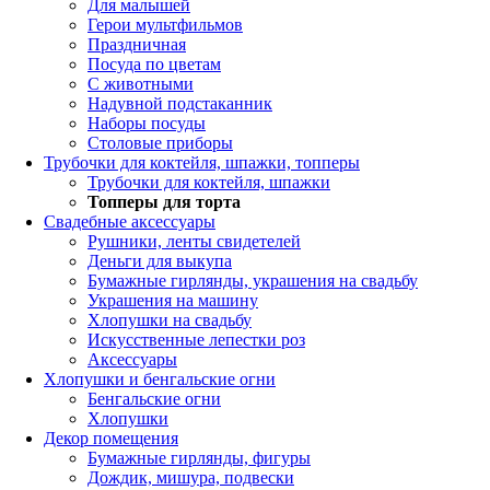
Для малышей
Герои мультфильмов
Праздничная
Посуда по цветам
С животными
Надувной подстаканник
Наборы посуды
Столовые приборы
Трубочки для коктейля, шпажки, топперы
Трубочки для коктейля, шпажки
Топперы для торта
Свадебные аксессуары
Рушники, ленты свидетелей
Деньги для выкупа
Бумажные гирлянды, украшения на свадьбу
Украшения на машину
Хлопушки на свадьбу
Искусственные лепестки роз
Аксессуары
Хлопушки и бенгальские огни
Бенгальские огни
Хлопушки
Декор помещения
Бумажные гирлянды, фигуры
Дождик, мишура, подвески