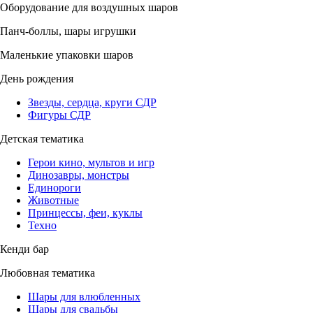
Оборудование для воздушных шаров
Панч-боллы, шары игрушки
Маленькие упаковки шаров
День рождения
Звезды, сердца, круги СДР
Фигуры СДР
Детская тематика
Герои кино, мультов и игр
Динозавры, монстры
Единороги
Животные
Принцессы, феи, куклы
Техно
Кенди бар
Любовная тематика
Шары для влюбленных
Шары для свадьбы