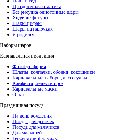
Новый год
Праздничная тематика
Без рисунка однотонные шары
Ходячие фигуры
Шары цифры
Шары на палочках
Я родился
Наборы шаров
Карнавальная продукция
Фотобутафория
Шляпы, колпачки, ободки, кокошники
Карнавальные наборы, аксессуары
Конфетти, лепестки роз
Карнавальные маски
Очки
Праздничная посуда
На день рождения
Посуда для девочек
Посуда для мальчиков
Для малышей
Герои мультфильмов