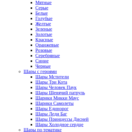
Мятные
Серые
Белые
Голубые
Желтые
Зеленые
Золотые
Красные
Оранжевые
Розовые
Серебряные
Синие
Черные
Шары с героями
Шары Мстители
Шары Три Кота
Шары Человек Паук
Шары Щенячий патруль
Шарики Микки Маус
Шарики Самолеты
Шары Единорог
Шары Леди Баг
Шары Принцессы Дисней
Шары Холодное сердце
Шары по тематике