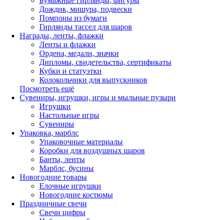
Бумажные гирлянды, фигуры
Дождик, мишура, подвески
Помпоны из бумаги
Гирлянды тассел для шаров
Награды, ленты, флажки
Ленты и флажки
Ордена, медали, значки
Дипломы, свидетельства, сертификаты
Кубки и статуэтки
Колокольчики для выпускников
Посмотреть ещё
Сувениры, игрушки, игры и мыльные пузыри
Игрушки
Настольные игры
Сувениры
Упаковка, марблс
Упаковочные материалы
Коробки для воздушных шаров
Банты, ленты
Марблс, бусины
Новогодние товары
Елочные игрушки
Новогодние костюмы
Праздничные свечи
Свечи цифры