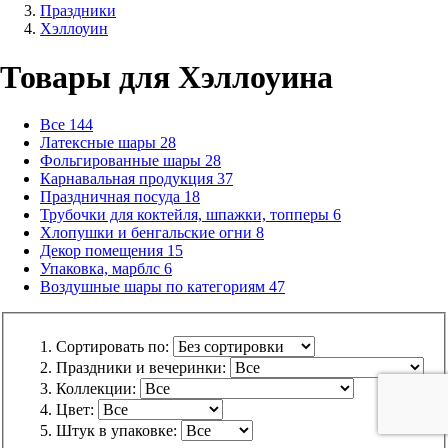
Праздники
Хэллоуин
Товары для Хэллоуина
Все
144
Латексные шары
28
Фольгированные шары
28
Карнавальная продукция
37
Праздничная посуда
18
Трубочки для коктейля, шпажки, топперы
6
Хлопушки и бенгальские огни
8
Декор помещения
15
Упаковка, марблс
6
Воздушные шары по категориям
47
Сортировать по:
Праздники и вечеринки:
Коллекции:
Цвет:
Штук в упаковке: