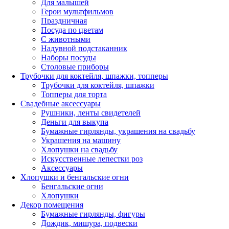
Для малышей
Герои мультфильмов
Праздничная
Посуда по цветам
С животными
Надувной подстаканник
Наборы посуды
Столовые приборы
Трубочки для коктейля, шпажки, топперы
Трубочки для коктейля, шпажки
Топперы для торта
Свадебные аксессуары
Рушники, ленты свидетелей
Деньги для выкупа
Бумажные гирлянды, украшения на свадьбу
Украшения на машину
Хлопушки на свадьбу
Искусственные лепестки роз
Аксессуары
Хлопушки и бенгальские огни
Бенгальские огни
Хлопушки
Декор помещения
Бумажные гирлянды, фигуры
Дождик, мишура, подвески