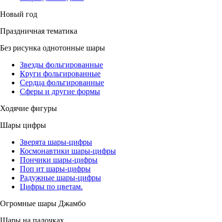
Новый год
Праздничная тематика
Без рисунка однотонные шары
Звезды фольгированные
Круги фольгированные
Сердца фольгированные
Сферы и другие формы
Ходячие фигуры
Шары цифры
Зверята шары-цифры
Космонавтики шары-цифры
Пончики шары-цифры
Поп ит шары-цифры
Радужные шары-цифры
Цифры по цветам.
Огромные шары Джамбо
Шары на палочках