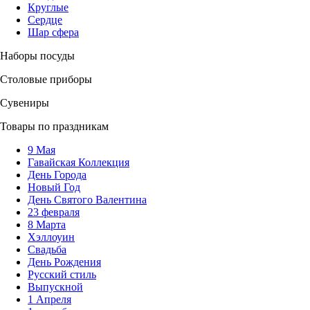
Круглые
Сердце
Шар сфера
Наборы посуды
Столовые приборы
Сувениры
Товары по праздникам
9 Мая
Гавайская Коллекция
День Города
Новый Год
День Святого Валентина
23 февраля
8 Марта
Хэллоуин
Свадьба
День Рождения
Русский стиль
Выпускной
1 Апреля