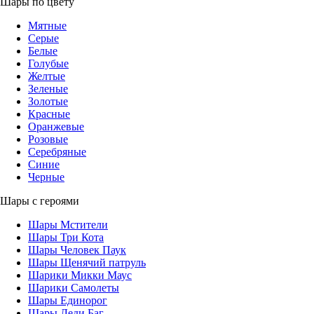
Шары по цвету
Мятные
Серые
Белые
Голубые
Желтые
Зеленые
Золотые
Красные
Оранжевые
Розовые
Серебряные
Синие
Черные
Шары с героями
Шары Мстители
Шары Три Кота
Шары Человек Паук
Шары Щенячий патруль
Шарики Микки Маус
Шарики Самолеты
Шары Единорог
Шары Леди Баг