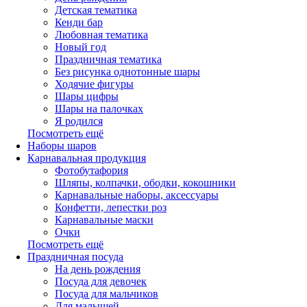
Детская тематика
Кенди бар
Любовная тематика
Новый год
Праздничная тематика
Без рисунка однотонные шары
Ходячие фигуры
Шары цифры
Шары на палочках
Я родился
Посмотреть ещё
Наборы шаров
Карнавальная продукция
Фотобутафория
Шляпы, колпачки, ободки, кокошники
Карнавальные наборы, аксессуары
Конфетти, лепестки роз
Карнавальные маски
Очки
Посмотреть ещё
Праздничная посуда
На день рождения
Посуда для девочек
Посуда для мальчиков
Для малышей