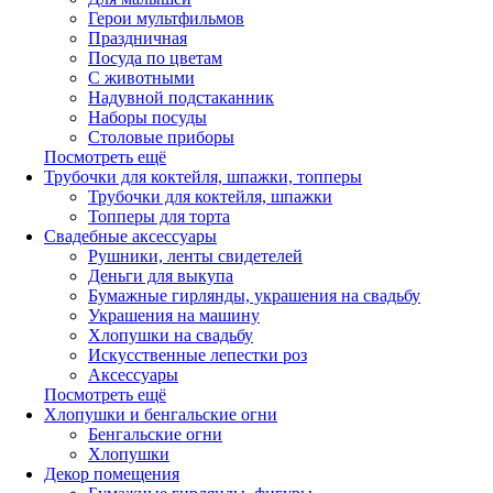
Герои мультфильмов
Праздничная
Посуда по цветам
С животными
Надувной подстаканник
Наборы посуды
Столовые приборы
Посмотреть ещё
Трубочки для коктейля, шпажки, топперы
Трубочки для коктейля, шпажки
Топперы для торта
Свадебные аксессуары
Рушники, ленты свидетелей
Деньги для выкупа
Бумажные гирлянды, украшения на свадьбу
Украшения на машину
Хлопушки на свадьбу
Искусственные лепестки роз
Аксессуары
Посмотреть ещё
Хлопушки и бенгальские огни
Бенгальские огни
Хлопушки
Декор помещения