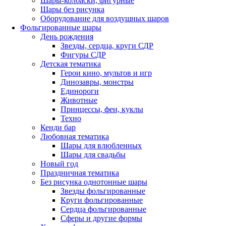
Шары-колбаски, фигурные
Шары без рисунка
Оборудование для воздушных шаров
Фольгированные шары
День рождения
Звезды, сердца, круги СДР
Фигуры СДР
Детская тематика
Герои кино, мультов и игр
Динозавры, монстры
Единороги
Животные
Принцессы, феи, куклы
Техно
Кенди бар
Любовная тематика
Шары для влюбленных
Шары для свадьбы
Новый год
Праздничная тематика
Без рисунка однотонные шары
Звезды фольгированные
Круги фольгированные
Сердца фольгированные
Сферы и другие формы