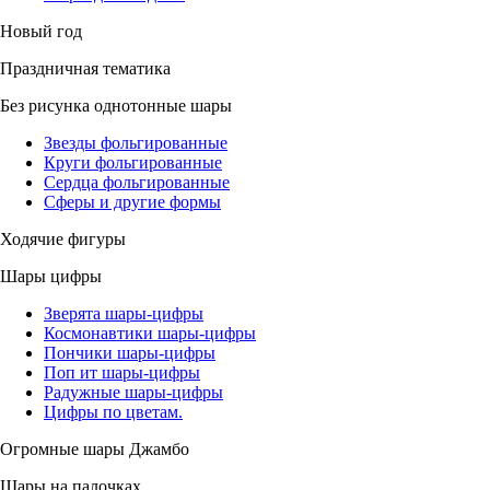
Новый год
Праздничная тематика
Без рисунка однотонные шары
Звезды фольгированные
Круги фольгированные
Сердца фольгированные
Сферы и другие формы
Ходячие фигуры
Шары цифры
Зверята шары-цифры
Космонавтики шары-цифры
Пончики шары-цифры
Поп ит шары-цифры
Радужные шары-цифры
Цифры по цветам.
Огромные шары Джамбо
Шары на палочках