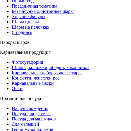
Новый год
Праздничная тематика
Без рисунка однотонные шары
Ходячие фигуры
Шары цифры
Шары на палочках
Я родился
Наборы шаров
Карнавальная продукция
Фотобутафория
Шляпы, колпачки, ободки, кокошники
Карнавальные наборы, аксессуары
Конфетти, лепестки роз
Карнавальные маски
Очки
Праздничная посуда
На день рождения
Посуда для девочек
Посуда для мальчиков
Для малышей
Герои мультфильмов