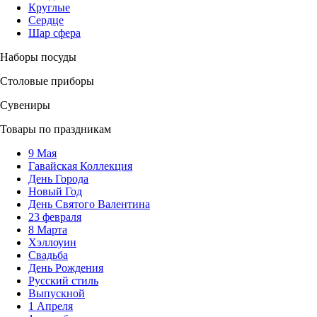
Круглые
Сердце
Шар сфера
Наборы посуды
Столовые приборы
Сувениры
Товары по праздникам
9 Мая
Гавайская Коллекция
День Города
Новый Год
День Святого Валентина
23 февраля
8 Марта
Хэллоуин
Свадьба
День Рождения
Русский стиль
Выпускной
1 Апреля