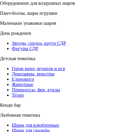
Оборудование для воздушных шаров
Панч-боллы, шары игрушки
Маленькие упаковки шаров
День рождения
Звезды, сердца, круги СДР
Фигуры СДР
Детская тематика
Герои кино, мультов и игр
Динозавры, монстры
Единороги
Животные
Принцессы, феи, куклы
Техно
Кенди бар
Любовная тематика
Шары для влюбленных
Шары для свадьбы