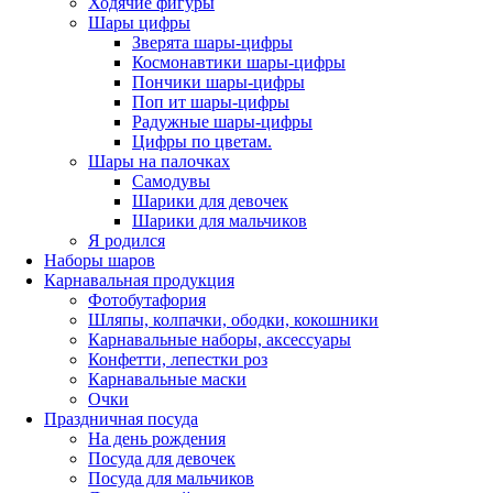
Ходячие фигуры
Шары цифры
Зверята шары-цифры
Космонавтики шары-цифры
Пончики шары-цифры
Поп ит шары-цифры
Радужные шары-цифры
Цифры по цветам.
Шары на палочках
Самодувы
Шарики для девочек
Шарики для мальчиков
Я родился
Наборы шаров
Карнавальная продукция
Фотобутафория
Шляпы, колпачки, ободки, кокошники
Карнавальные наборы, аксессуары
Конфетти, лепестки роз
Карнавальные маски
Очки
Праздничная посуда
На день рождения
Посуда для девочек
Посуда для мальчиков