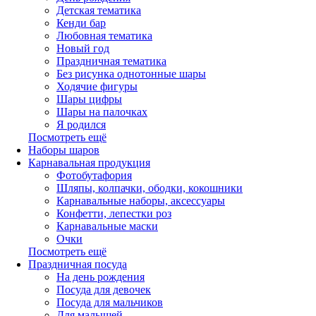
Детская тематика
Кенди бар
Любовная тематика
Новый год
Праздничная тематика
Без рисунка однотонные шары
Ходячие фигуры
Шары цифры
Шары на палочках
Я родился
Посмотреть ещё
Наборы шаров
Карнавальная продукция
Фотобутафория
Шляпы, колпачки, ободки, кокошники
Карнавальные наборы, аксессуары
Конфетти, лепестки роз
Карнавальные маски
Очки
Посмотреть ещё
Праздничная посуда
На день рождения
Посуда для девочек
Посуда для мальчиков
Для малышей