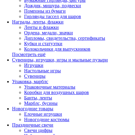
Бумажные гирлянды, фигуры
Дождик, мишура, подвески
Помпоны из бумаги
Гирлянды тассел для шаров
Награды, ленты, флажки
Ленты и флажки
Ордена, медали, значки
Дипломы, свидетельства, сертификаты
Кубки и статуэтки
Колокольчики для выпускников
Посмотреть ещё
Сувениры, игрушки, игры и мыльные пузыри
Игрушки
Настольные игры
Сувениры
Упаковка, марблс
Упаковочные материалы
Коробки для воздушных шаров
Банты, ленты
Марблс, бусины
Новогодние товары
Елочные игрушки
Новогодние костюмы
Праздничные свечи
Свечи цифры