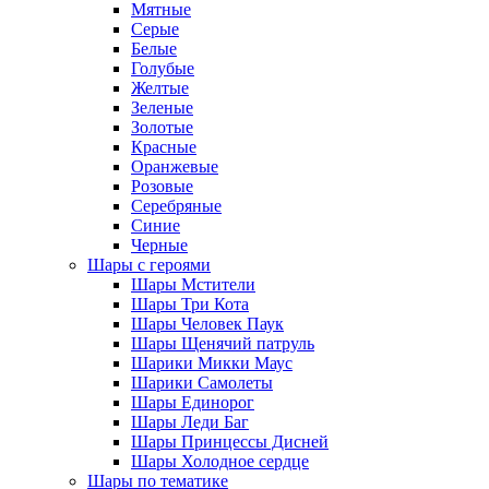
Мятные
Серые
Белые
Голубые
Желтые
Зеленые
Золотые
Красные
Оранжевые
Розовые
Серебряные
Синие
Черные
Шары с героями
Шары Мстители
Шары Три Кота
Шары Человек Паук
Шары Щенячий патруль
Шарики Микки Маус
Шарики Самолеты
Шары Единорог
Шары Леди Баг
Шары Принцессы Дисней
Шары Холодное сердце
Шары по тематике