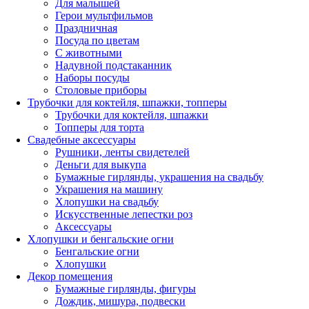
Для малышей
Герои мультфильмов
Праздничная
Посуда по цветам
С животными
Надувной подстаканник
Наборы посуды
Столовые приборы
Трубочки для коктейля, шпажки, топперы
Трубочки для коктейля, шпажки
Топперы для торта
Свадебные аксессуары
Рушники, ленты свидетелей
Деньги для выкупа
Бумажные гирлянды, украшения на свадьбу
Украшения на машину
Хлопушки на свадьбу
Искусственные лепестки роз
Аксессуары
Хлопушки и бенгальские огни
Бенгальские огни
Хлопушки
Декор помещения
Бумажные гирлянды, фигуры
Дождик, мишура, подвески