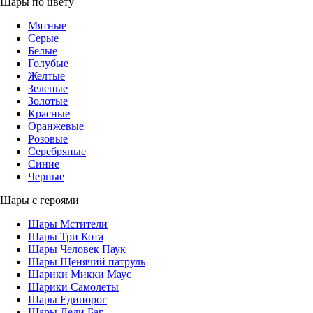
Шары по цвету
Мятные
Серые
Белые
Голубые
Желтые
Зеленые
Золотые
Красные
Оранжевые
Розовые
Серебряные
Синие
Черные
Шары с героями
Шары Мстители
Шары Три Кота
Шары Человек Паук
Шары Щенячий патруль
Шарики Микки Маус
Шарики Самолеты
Шары Единорог
Шары Леди Баг