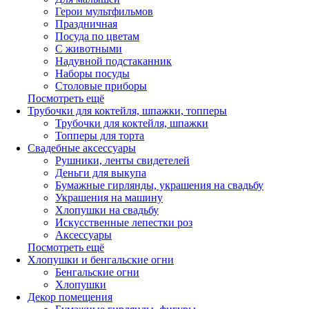
Герои мультфильмов
Праздничная
Посуда по цветам
С животными
Надувной подстаканник
Наборы посуды
Столовые приборы
Посмотреть ещё
Трубочки для коктейля, шпажки, топперы
Трубочки для коктейля, шпажки
Топперы для торта
Свадебные аксессуары
Рушники, ленты свидетелей
Деньги для выкупа
Бумажные гирлянды, украшения на свадьбу
Украшения на машину
Хлопушки на свадьбу
Искусственные лепестки роз
Аксессуары
Посмотреть ещё
Хлопушки и бенгальские огни
Бенгальские огни
Хлопушки
Декор помещения