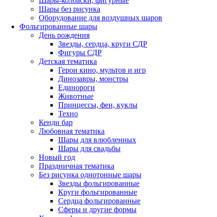
Шары-колбаски, фигурные
Шары без рисунка
Оборудование для воздушных шаров
Фольгированные шары
День рождения
Звезды, сердца, круги СДР
Фигуры СДР
Детская тематика
Герои кино, мультов и игр
Динозавры, монстры
Единороги
Животные
Принцессы, феи, куклы
Техно
Кенди бар
Любовная тематика
Шары для влюбленных
Шары для свадьбы
Новый год
Праздничная тематика
Без рисунка однотонные шары
Звезды фольгированные
Круги фольгированные
Сердца фольгированные
Сферы и другие формы