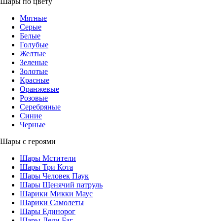
Шары по цвету
Мятные
Серые
Белые
Голубые
Желтые
Зеленые
Золотые
Красные
Оранжевые
Розовые
Серебряные
Синие
Черные
Шары с героями
Шары Мстители
Шары Три Кота
Шары Человек Паук
Шары Щенячий патруль
Шарики Микки Маус
Шарики Самолеты
Шары Единорог
Шары Леди Баг