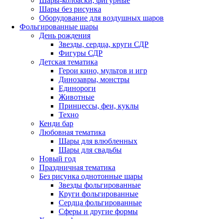
Шары-колбаски, фигурные
Шары без рисунка
Оборудование для воздушных шаров
Фольгированные шары
День рождения
Звезды, сердца, круги СДР
Фигуры СДР
Детская тематика
Герои кино, мультов и игр
Динозавры, монстры
Единороги
Животные
Принцессы, феи, куклы
Техно
Кенди бар
Любовная тематика
Шары для влюбленных
Шары для свадьбы
Новый год
Праздничная тематика
Без рисунка однотонные шары
Звезды фольгированные
Круги фольгированные
Сердца фольгированные
Сферы и другие формы