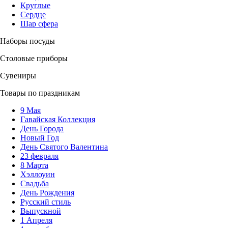
Круглые
Сердце
Шар сфера
Наборы посуды
Столовые приборы
Сувениры
Товары по праздникам
9 Мая
Гавайская Коллекция
День Города
Новый Год
День Святого Валентина
23 февраля
8 Марта
Хэллоуин
Свадьба
День Рождения
Русский стиль
Выпускной
1 Апреля