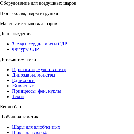
Оборудование для воздушных шаров
Панч-боллы, шары игрушки
Маленькие упаковки шаров
День рождения
Звезды, сердца, круги СДР
Фигуры СДР
Детская тематика
Герои кино, мультов и игр
Динозавры, монстры
Единороги
Животные
Принцессы, феи, куклы
Техно
Кенди бар
Любовная тематика
Шары для влюбленных
Шары для свадьбы