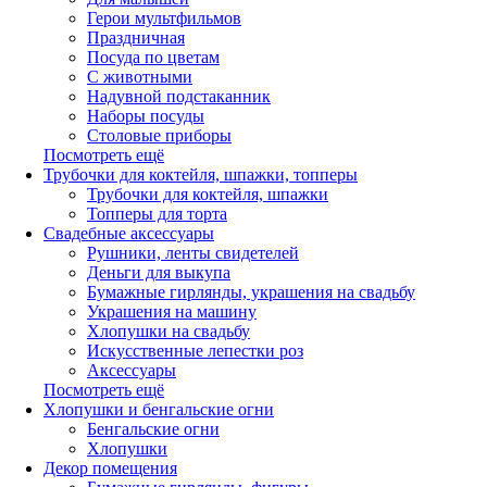
Герои мультфильмов
Праздничная
Посуда по цветам
С животными
Надувной подстаканник
Наборы посуды
Столовые приборы
Посмотреть ещё
Трубочки для коктейля, шпажки, топперы
Трубочки для коктейля, шпажки
Топперы для торта
Свадебные аксессуары
Рушники, ленты свидетелей
Деньги для выкупа
Бумажные гирлянды, украшения на свадьбу
Украшения на машину
Хлопушки на свадьбу
Искусственные лепестки роз
Аксессуары
Посмотреть ещё
Хлопушки и бенгальские огни
Бенгальские огни
Хлопушки
Декор помещения