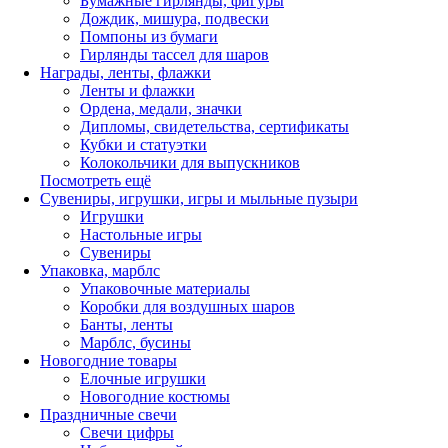
Бумажные гирлянды, фигуры
Дождик, мишура, подвески
Помпоны из бумаги
Гирлянды тассел для шаров
Награды, ленты, флажки
Ленты и флажки
Ордена, медали, значки
Дипломы, свидетельства, сертификаты
Кубки и статуэтки
Колокольчики для выпускников
Посмотреть ещё
Сувениры, игрушки, игры и мыльные пузыри
Игрушки
Настольные игры
Сувениры
Упаковка, марблс
Упаковочные материалы
Коробки для воздушных шаров
Банты, ленты
Марблс, бусины
Новогодние товары
Елочные игрушки
Новогодние костюмы
Праздничные свечи
Свечи цифры