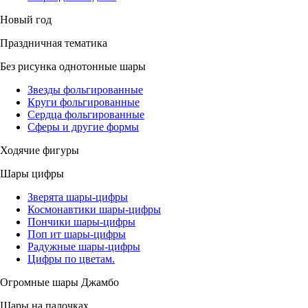
Новый год
Праздничная тематика
Без рисунка однотонные шары
Звезды фольгированные
Круги фольгированные
Сердца фольгированные
Сферы и другие формы
Ходячие фигуры
Шары цифры
Зверята шары-цифры
Космонавтики шары-цифры
Пончики шары-цифры
Поп ит шары-цифры
Радужные шары-цифры
Цифры по цветам.
Огромные шары Джамбо
Шары на палочках