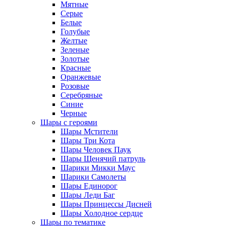
Мятные
Серые
Белые
Голубые
Желтые
Зеленые
Золотые
Красные
Оранжевые
Розовые
Серебряные
Синие
Черные
Шары с героями
Шары Мстители
Шары Три Кота
Шары Человек Паук
Шары Щенячий патруль
Шарики Микки Маус
Шарики Самолеты
Шары Единорог
Шары Леди Баг
Шары Принцессы Дисней
Шары Холодное сердце
Шары по тематике