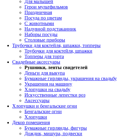
Для малышей
Герои мультфильмов
Праздничная
Посуда по цветам
С животными
Надувной подстаканник
Наборы посуды
Столовые приборы
Трубочки для коктейля, шпажки, топперы
Трубочки для коктейля, шпажки
Топперы для торта
Свадебные аксессуары
Рушники, ленты свидетелей
Деньги для выкупа
Бумажные гирлянды, украшения на свадьбу
Украшения на машину
Хлопушки на свадьбу
Искусственные лепестки роз
Аксессуары
Хлопушки и бенгальские огни
Бенгальские огни
Хлопушки
Декор помещения
Бумажные гирлянды, фигуры
Дождик, мишура, подвески