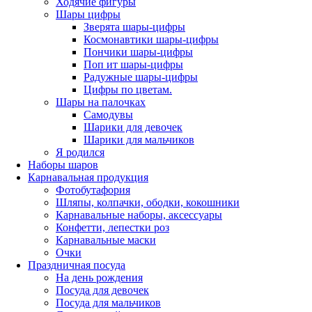
Ходячие фигуры
Шары цифры
Зверята шары-цифры
Космонавтики шары-цифры
Пончики шары-цифры
Поп ит шары-цифры
Радужные шары-цифры
Цифры по цветам.
Шары на палочках
Самодувы
Шарики для девочек
Шарики для мальчиков
Я родился
Наборы шаров
Карнавальная продукция
Фотобутафория
Шляпы, колпачки, ободки, кокошники
Карнавальные наборы, аксессуары
Конфетти, лепестки роз
Карнавальные маски
Очки
Праздничная посуда
На день рождения
Посуда для девочек
Посуда для мальчиков