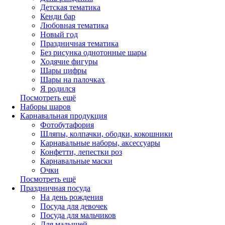
Детская тематика
Кенди бар
Любовная тематика
Новый год
Праздничная тематика
Без рисунка однотонные шары
Ходячие фигуры
Шары цифры
Шары на палочках
Я родился
Посмотреть ещё
Наборы шаров
Карнавальная продукция
Фотобутафория
Шляпы, колпачки, ободки, кокошники
Карнавальные наборы, аксессуары
Конфетти, лепестки роз
Карнавальные маски
Очки
Посмотреть ещё
Праздничная посуда
На день рождения
Посуда для девочек
Посуда для мальчиков
Для малышей