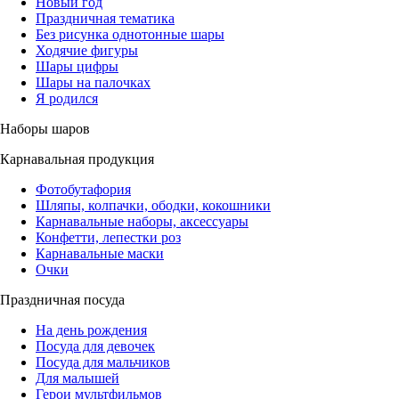
Новый год
Праздничная тематика
Без рисунка однотонные шары
Ходячие фигуры
Шары цифры
Шары на палочках
Я родился
Наборы шаров
Карнавальная продукция
Фотобутафория
Шляпы, колпачки, ободки, кокошники
Карнавальные наборы, аксессуары
Конфетти, лепестки роз
Карнавальные маски
Очки
Праздничная посуда
На день рождения
Посуда для девочек
Посуда для мальчиков
Для малышей
Герои мультфильмов