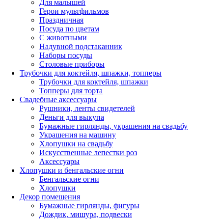
Для малышей
Герои мультфильмов
Праздничная
Посуда по цветам
С животными
Надувной подстаканник
Наборы посуды
Столовые приборы
Трубочки для коктейля, шпажки, топперы
Трубочки для коктейля, шпажки
Топперы для торта
Свадебные аксессуары
Рушники, ленты свидетелей
Деньги для выкупа
Бумажные гирлянды, украшения на свадьбу
Украшения на машину
Хлопушки на свадьбу
Искусственные лепестки роз
Аксессуары
Хлопушки и бенгальские огни
Бенгальские огни
Хлопушки
Декор помещения
Бумажные гирлянды, фигуры
Дождик, мишура, подвески