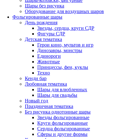
Шары-колбаски, фигурные
Шары без рисунка
Оборудование для воздушных шаров
Фольгированные шары
День рождения
Звезды, сердца, круги СДР
Фигуры СДР
Детская тематика
Герои кино, мультов и игр
Динозавры, монстры
Единороги
Животные
Принцессы, феи, куклы
Техно
Кенди бар
Любовная тематика
Шары для влюбленных
Шары для свадьбы
Новый год
Праздничная тематика
Без рисунка однотонные шары
Звезды фольгированные
Круги фольгированные
Сердца фольгированные
Сферы и другие формы