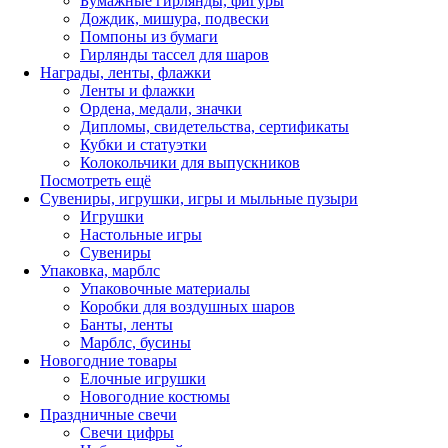
Бумажные гирлянды, фигуры
Дождик, мишура, подвески
Помпоны из бумаги
Гирлянды тассел для шаров
Награды, ленты, флажки
Ленты и флажки
Ордена, медали, значки
Дипломы, свидетельства, сертификаты
Кубки и статуэтки
Колокольчики для выпускников
Посмотреть ещё
Сувениры, игрушки, игры и мыльные пузыри
Игрушки
Настольные игры
Сувениры
Упаковка, марблс
Упаковочные материалы
Коробки для воздушных шаров
Банты, ленты
Марблс, бусины
Новогодние товары
Елочные игрушки
Новогодние костюмы
Праздничные свечи
Свечи цифры