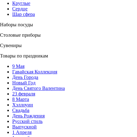
Круглые
Сердце
Шар сфера
Наборы посуды
Столовые приборы
Сувениры
Товары по праздникам
9 Мая
Гавайская Коллекция
День Города
Новый Год
День Святого Валентина
23 февраля
8 Марта
Хэллоуин
Свадьба
День Рождения
Русский стиль
Выпускной
1 Апреля