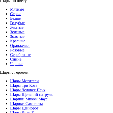
Шары по цвету
Мятные
Серые
Белые
Голубые
Желтые
Зеленые
Золотые
Красные
Оранжевые
Розовые
Серебряные
Синие
Черные
Шары с героями
Шары Мстители
Шары Три Кота
Шары Человек Паук
Шары Щенячий патруль
Шарики Микки Маус
Шарики Самолеты
Шары Единорог
Шары Леди Баг