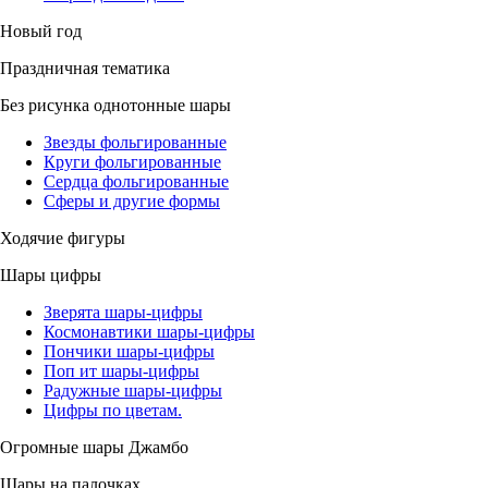
Новый год
Праздничная тематика
Без рисунка однотонные шары
Звезды фольгированные
Круги фольгированные
Сердца фольгированные
Сферы и другие формы
Ходячие фигуры
Шары цифры
Зверята шары-цифры
Космонавтики шары-цифры
Пончики шары-цифры
Поп ит шары-цифры
Радужные шары-цифры
Цифры по цветам.
Огромные шары Джамбо
Шары на палочках