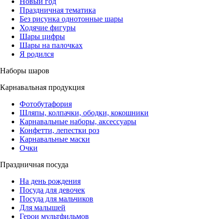
Новый год
Праздничная тематика
Без рисунка однотонные шары
Ходячие фигуры
Шары цифры
Шары на палочках
Я родился
Наборы шаров
Карнавальная продукция
Фотобутафория
Шляпы, колпачки, ободки, кокошники
Карнавальные наборы, аксессуары
Конфетти, лепестки роз
Карнавальные маски
Очки
Праздничная посуда
На день рождения
Посуда для девочек
Посуда для мальчиков
Для малышей
Герои мультфильмов