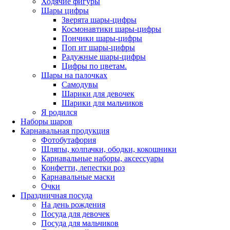
Ходячие фигуры
Шары цифры
Зверята шары-цифры
Космонавтики шары-цифры
Пончики шары-цифры
Поп ит шары-цифры
Радужные шары-цифры
Цифры по цветам.
Шары на палочках
Самодувы
Шарики для девочек
Шарики для мальчиков
Я родился
Наборы шаров
Карнавальная продукция
Фотобутафория
Шляпы, колпачки, ободки, кокошники
Карнавальные наборы, аксессуары
Конфетти, лепестки роз
Карнавальные маски
Очки
Праздничная посуда
На день рождения
Посуда для девочек
Посуда для мальчиков