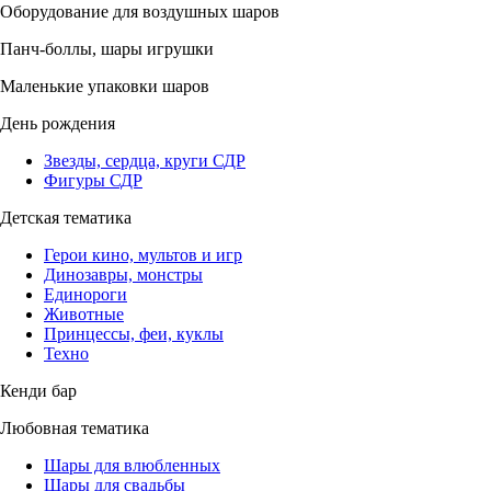
Оборудование для воздушных шаров
Панч-боллы, шары игрушки
Маленькие упаковки шаров
День рождения
Звезды, сердца, круги СДР
Фигуры СДР
Детская тематика
Герои кино, мультов и игр
Динозавры, монстры
Единороги
Животные
Принцессы, феи, куклы
Техно
Кенди бар
Любовная тематика
Шары для влюбленных
Шары для свадьбы