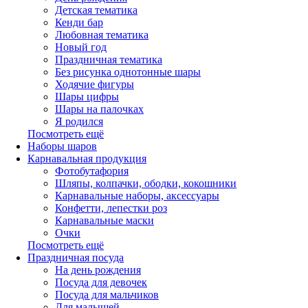
Детская тематика
Кенди бар
Любовная тематика
Новый год
Праздничная тематика
Без рисунка однотонные шары
Ходячие фигуры
Шары цифры
Шары на палочках
Я родился
Посмотреть ещё
Наборы шаров
Карнавальная продукция
Фотобутафория
Шляпы, колпачки, ободки, кокошники
Карнавальные наборы, аксессуары
Конфетти, лепестки роз
Карнавальные маски
Очки
Посмотреть ещё
Праздничная посуда
На день рождения
Посуда для девочек
Посуда для мальчиков
Для малышей