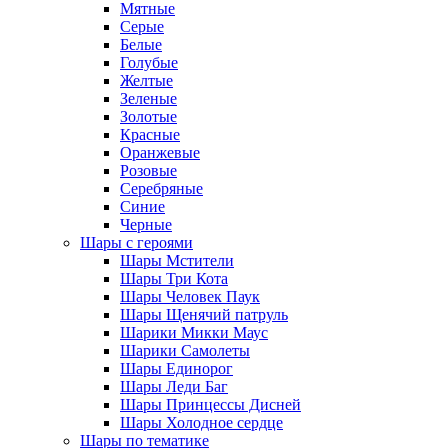
Мятные
Серые
Белые
Голубые
Желтые
Зеленые
Золотые
Красные
Оранжевые
Розовые
Серебряные
Синие
Черные
Шары с героями
Шары Мстители
Шары Три Кота
Шары Человек Паук
Шары Щенячий патруль
Шарики Микки Маус
Шарики Самолеты
Шары Единорог
Шары Леди Баг
Шары Принцессы Дисней
Шары Холодное сердце
Шары по тематике