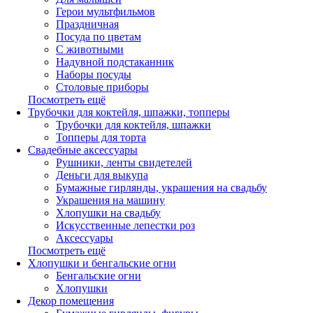
Герои мультфильмов
Праздничная
Посуда по цветам
С животными
Надувной подстаканник
Наборы посуды
Столовые приборы
Посмотреть ещё
Трубочки для коктейля, шпажки, топперы
Трубочки для коктейля, шпажки
Топперы для торта
Свадебные аксессуары
Рушники, ленты свидетелей
Деньги для выкупа
Бумажные гирлянды, украшения на свадьбу
Украшения на машину
Хлопушки на свадьбу
Искусственные лепестки роз
Аксессуары
Посмотреть ещё
Хлопушки и бенгальские огни
Бенгальские огни
Хлопушки
Декор помещения