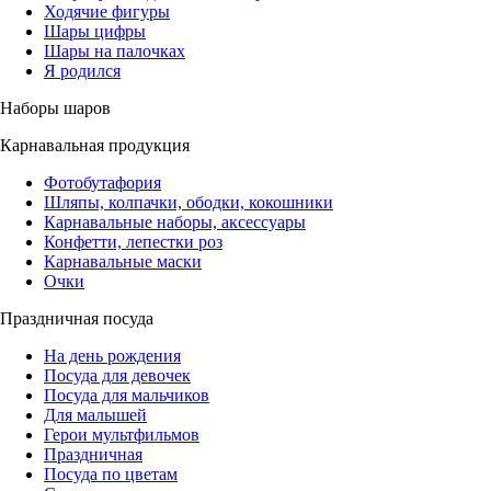
Ходячие фигуры
Шары цифры
Шары на палочках
Я родился
Наборы шаров
Карнавальная продукция
Фотобутафория
Шляпы, колпачки, ободки, кокошники
Карнавальные наборы, аксессуары
Конфетти, лепестки роз
Карнавальные маски
Очки
Праздничная посуда
На день рождения
Посуда для девочек
Посуда для мальчиков
Для малышей
Герои мультфильмов
Праздничная
Посуда по цветам