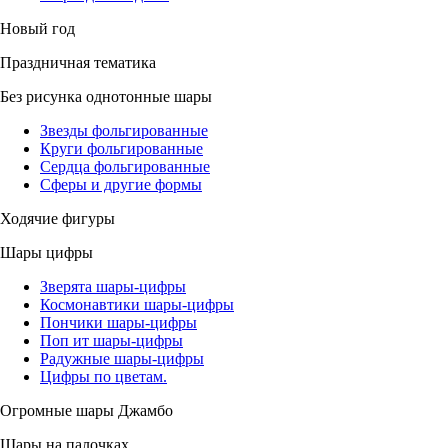
Новый год
Праздничная тематика
Без рисунка однотонные шары
Звезды фольгированные
Круги фольгированные
Сердца фольгированные
Сферы и другие формы
Ходячие фигуры
Шары цифры
Зверята шары-цифры
Космонавтики шары-цифры
Пончики шары-цифры
Поп ит шары-цифры
Радужные шары-цифры
Цифры по цветам.
Огромные шары Джамбо
Шары на палочках