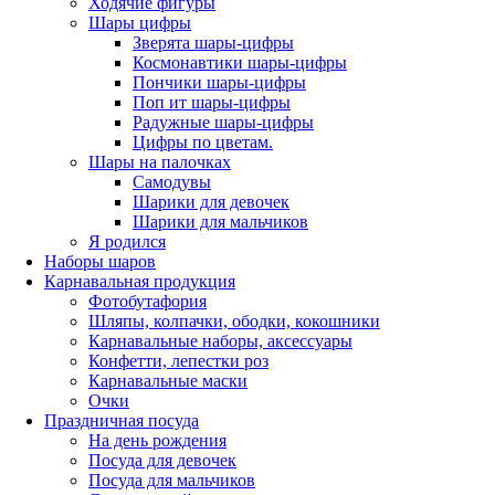
Ходячие фигуры
Шары цифры
Зверята шары-цифры
Космонавтики шары-цифры
Пончики шары-цифры
Поп ит шары-цифры
Радужные шары-цифры
Цифры по цветам.
Шары на палочках
Самодувы
Шарики для девочек
Шарики для мальчиков
Я родился
Наборы шаров
Карнавальная продукция
Фотобутафория
Шляпы, колпачки, ободки, кокошники
Карнавальные наборы, аксессуары
Конфетти, лепестки роз
Карнавальные маски
Очки
Праздничная посуда
На день рождения
Посуда для девочек
Посуда для мальчиков