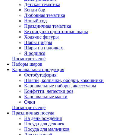
Детская тематика
Кенди бар
Любовная тематика
Новый год
Праздничная тематика
Без рисунка однотонные шары
Ходячие фигуры
Шары цифры
Шары на палочках
Я родился
Посмотреть ещё
Наборы шаров
Карнавальная продукция
Фотобутафория
Шляпы, колпачки, ободки, кокошники
Карнавальные наборы, аксессуары
Конфетти, лепестки роз
Карнавальные маски
Очки
Посмотреть ещё
Праздничная посуда
На день рождения
Посуда для девочек
Посуда для мальчиков
Для малышей