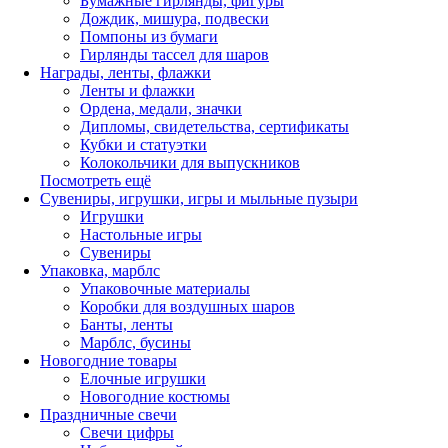
Бумажные гирлянды, фигуры
Дождик, мишура, подвески
Помпоны из бумаги
Гирлянды тассел для шаров
Награды, ленты, флажки
Ленты и флажки
Ордена, медали, значки
Дипломы, свидетельства, сертификаты
Кубки и статуэтки
Колокольчики для выпускников
Посмотреть ещё
Сувениры, игрушки, игры и мыльные пузыри
Игрушки
Настольные игры
Сувениры
Упаковка, марблс
Упаковочные материалы
Коробки для воздушных шаров
Банты, ленты
Марблс, бусины
Новогодние товары
Елочные игрушки
Новогодние костюмы
Праздничные свечи
Свечи цифры