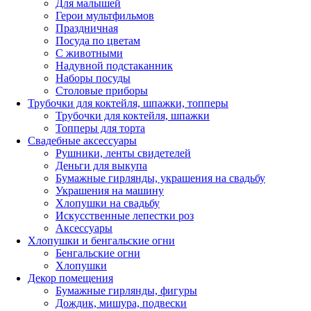
Для малышей
Герои мультфильмов
Праздничная
Посуда по цветам
С животными
Надувной подстаканник
Наборы посуды
Столовые приборы
Трубочки для коктейля, шпажки, топперы
Трубочки для коктейля, шпажки
Топперы для торта
Свадебные аксессуары
Рушники, ленты свидетелей
Деньги для выкупа
Бумажные гирлянды, украшения на свадьбу
Украшения на машину
Хлопушки на свадьбу
Искусственные лепестки роз
Аксессуары
Хлопушки и бенгальские огни
Бенгальские огни
Хлопушки
Декор помещения
Бумажные гирлянды, фигуры
Дождик, мишура, подвески