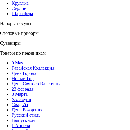
Круглые
Сердце
Шар сфера
Наборы посуды
Столовые приборы
Сувениры
Товары по праздникам
9 Мая
Гавайская Коллекция
День Города
Новый Год
День Святого Валентина
23 февраля
8 Марта
Хэллоуин
Свадьба
День Рождения
Русский стиль
Выпускной
1 Апреля