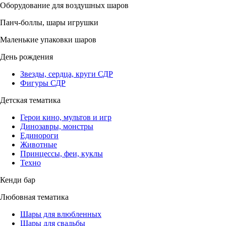
Оборудование для воздушных шаров
Панч-боллы, шары игрушки
Маленькие упаковки шаров
День рождения
Звезды, сердца, круги СДР
Фигуры СДР
Детская тематика
Герои кино, мультов и игр
Динозавры, монстры
Единороги
Животные
Принцессы, феи, куклы
Техно
Кенди бар
Любовная тематика
Шары для влюбленных
Шары для свадьбы