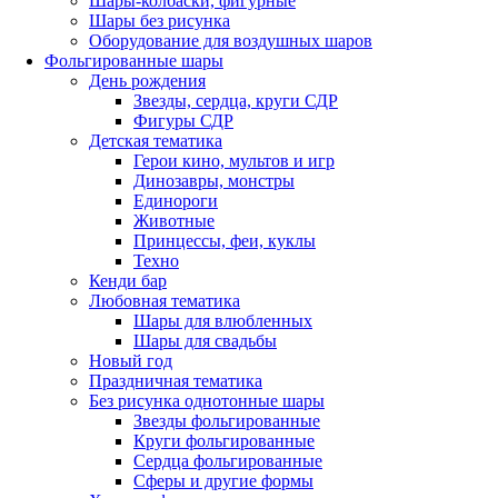
Шары-колбаски, фигурные
Шары без рисунка
Оборудование для воздушных шаров
Фольгированные шары
День рождения
Звезды, сердца, круги СДР
Фигуры СДР
Детская тематика
Герои кино, мультов и игр
Динозавры, монстры
Единороги
Животные
Принцессы, феи, куклы
Техно
Кенди бар
Любовная тематика
Шары для влюбленных
Шары для свадьбы
Новый год
Праздничная тематика
Без рисунка однотонные шары
Звезды фольгированные
Круги фольгированные
Сердца фольгированные
Сферы и другие формы