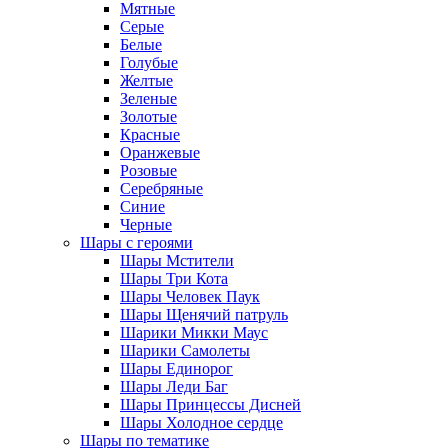
Мятные
Серые
Белые
Голубые
Желтые
Зеленые
Золотые
Красные
Оранжевые
Розовые
Серебряные
Синие
Черные
Шары с героями
Шары Мстители
Шары Три Кота
Шары Человек Паук
Шары Щенячий патруль
Шарики Микки Маус
Шарики Самолеты
Шары Единорог
Шары Леди Баг
Шары Принцессы Дисней
Шары Холодное сердце
Шары по тематике