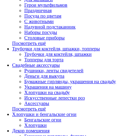
Герои мультфильмов
Праздничная
Посуда по цветам
С животными
Надувной подстаканник
Наборы посуды
Столовые приборы
Посмотреть ещё
Трубочки для коктейля, шпажки, топперы
Трубочки для коктейля, шпажки
Топперы для торта
Свадебные аксессуары
Рушники, ленты свидетелей
Деньги для выкупа
Бумажные гирлянды, украшения на свадьбу
Украшения на машину
Хлопушки на свадьбу
Искусственные лепестки роз
Аксессуары
Посмотреть ещё
Хлопушки и бенгальские огни
Бенгальские огни
Хлопушки
Декор помещения