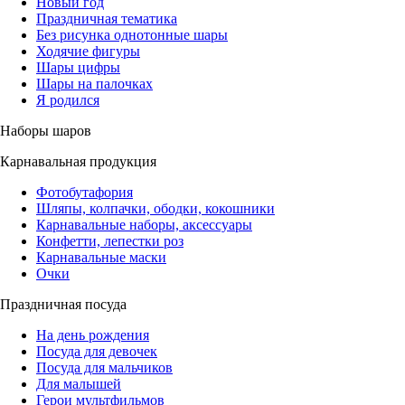
Новый год
Праздничная тематика
Без рисунка однотонные шары
Ходячие фигуры
Шары цифры
Шары на палочках
Я родился
Наборы шаров
Карнавальная продукция
Фотобутафория
Шляпы, колпачки, ободки, кокошники
Карнавальные наборы, аксессуары
Конфетти, лепестки роз
Карнавальные маски
Очки
Праздничная посуда
На день рождения
Посуда для девочек
Посуда для мальчиков
Для малышей
Герои мультфильмов