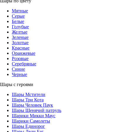
Шары по цвету
Мятные
Серые
Белые
Голубые
Желтые
Зеленые
Золотые
Красные
Оранжевые
Розовые
Серебряные
Синие
Черные
Шары с героями
Шары Мстители
Шары Три Кота
Шары Человек Паук
Шары Щенячий патруль
Шарики Микки Маус
Шарики Самолеты
Шары Единорог
Шары Леди Баг