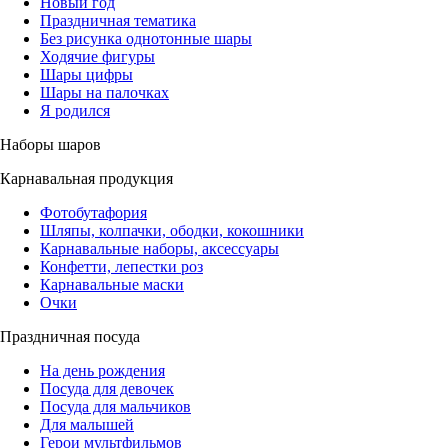
Новый год
Праздничная тематика
Без рисунка однотонные шары
Ходячие фигуры
Шары цифры
Шары на палочках
Я родился
Наборы шаров
Карнавальная продукция
Фотобутафория
Шляпы, колпачки, ободки, кокошники
Карнавальные наборы, аксессуары
Конфетти, лепестки роз
Карнавальные маски
Очки
Праздничная посуда
На день рождения
Посуда для девочек
Посуда для мальчиков
Для малышей
Герои мультфильмов