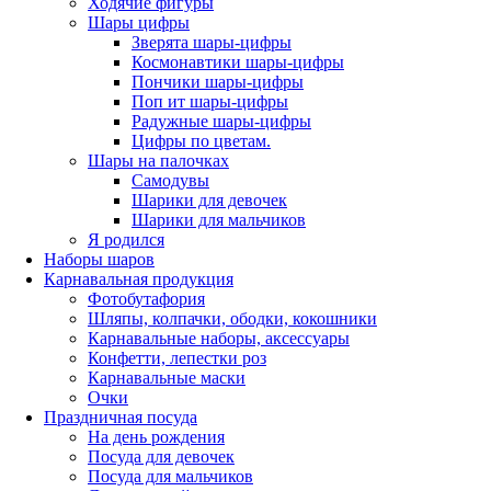
Ходячие фигуры
Шары цифры
Зверята шары-цифры
Космонавтики шары-цифры
Пончики шары-цифры
Поп ит шары-цифры
Радужные шары-цифры
Цифры по цветам.
Шары на палочках
Самодувы
Шарики для девочек
Шарики для мальчиков
Я родился
Наборы шаров
Карнавальная продукция
Фотобутафория
Шляпы, колпачки, ободки, кокошники
Карнавальные наборы, аксессуары
Конфетти, лепестки роз
Карнавальные маски
Очки
Праздничная посуда
На день рождения
Посуда для девочек
Посуда для мальчиков