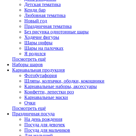
Детская тематика
Кенди бар
Любовная тематика
Новый год
Праздничная тематика
Без рисунка однотонные шары
Ходячие фигуры
Шары цифры
Шары на палочках
Я родился
Посмотреть ещё
Наборы шаров
Карнавальная продукция
Фотобутафория
Шляпы, колпачки, ободки, кокошники
Карнавальные наборы, аксессуары
Конфетти, лепестки роз
Карнавальные маски
Очки
Посмотреть ещё
Праздничная посуда
На день рождения
Посуда для девочек
Посуда для мальчиков
Для малышей