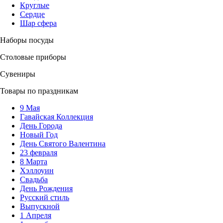
Круглые
Сердце
Шар сфера
Наборы посуды
Столовые приборы
Сувениры
Товары по праздникам
9 Мая
Гавайская Коллекция
День Города
Новый Год
День Святого Валентина
23 февраля
8 Марта
Хэллоуин
Свадьба
День Рождения
Русский стиль
Выпускной
1 Апреля