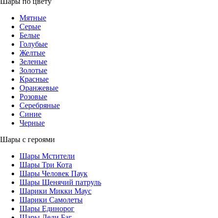
Шары по цвету
Мятные
Серые
Белые
Голубые
Желтые
Зеленые
Золотые
Красные
Оранжевые
Розовые
Серебряные
Синие
Черные
Шары с героями
Шары Мстители
Шары Три Кота
Шары Человек Паук
Шары Щенячий патруль
Шарики Микки Маус
Шарики Самолеты
Шары Единорог
Шары Леди Баг