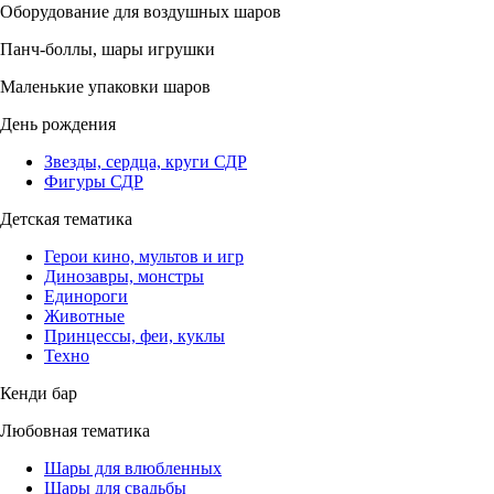
Оборудование для воздушных шаров
Панч-боллы, шары игрушки
Маленькие упаковки шаров
День рождения
Звезды, сердца, круги СДР
Фигуры СДР
Детская тематика
Герои кино, мультов и игр
Динозавры, монстры
Единороги
Животные
Принцессы, феи, куклы
Техно
Кенди бар
Любовная тематика
Шары для влюбленных
Шары для свадьбы