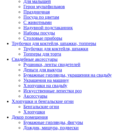
Для малышей
Герои мультфильмов
Праздничная
Посуда по цветам
С животными
Надувной подстаканник
Наборы посуды
Столовые приборы
Трубочки для коктейля, шпажки, топперы
Трубочки для коктейля, шпажки
Топперы для торта
Свадебные аксессуары
Рушники, ленты свидетелей
Деньги для выкупа
Бумажные гирлянды, украшения на свадьбу
Украшения на машину
Хлопушки на свадьбу
Искусственные лепестки роз
Аксессуары
Хлопушки и бенгальские огни
Бенгальские огни
Хлопушки
Декор помещения
Бумажные гирлянды, фигуры
Дождик, мишура, подвески