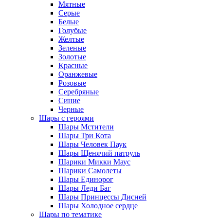
Мятные
Серые
Белые
Голубые
Желтые
Зеленые
Золотые
Красные
Оранжевые
Розовые
Серебряные
Синие
Черные
Шары с героями
Шары Мстители
Шары Три Кота
Шары Человек Паук
Шары Щенячий патруль
Шарики Микки Маус
Шарики Самолеты
Шары Единорог
Шары Леди Баг
Шары Принцессы Дисней
Шары Холодное сердце
Шары по тематике