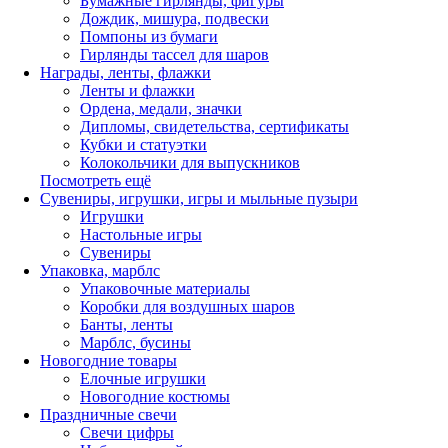
Бумажные гирлянды, фигуры
Дождик, мишура, подвески
Помпоны из бумаги
Гирлянды тассел для шаров
Награды, ленты, флажки
Ленты и флажки
Ордена, медали, значки
Дипломы, свидетельства, сертификаты
Кубки и статуэтки
Колокольчики для выпускников
Посмотреть ещё
Сувениры, игрушки, игры и мыльные пузыри
Игрушки
Настольные игры
Сувениры
Упаковка, марблс
Упаковочные материалы
Коробки для воздушных шаров
Банты, ленты
Марблс, бусины
Новогодние товары
Елочные игрушки
Новогодние костюмы
Праздничные свечи
Свечи цифры