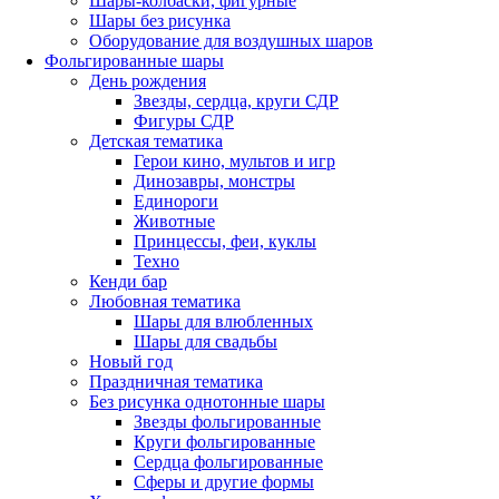
Шары-колбаски, фигурные
Шары без рисунка
Оборудование для воздушных шаров
Фольгированные шары
День рождения
Звезды, сердца, круги СДР
Фигуры СДР
Детская тематика
Герои кино, мультов и игр
Динозавры, монстры
Единороги
Животные
Принцессы, феи, куклы
Техно
Кенди бар
Любовная тематика
Шары для влюбленных
Шары для свадьбы
Новый год
Праздничная тематика
Без рисунка однотонные шары
Звезды фольгированные
Круги фольгированные
Сердца фольгированные
Сферы и другие формы