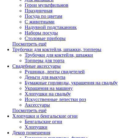
Герои мультфильмов
Праздничная
Посуда по цветам
С животными
Надувной подстаканник
Наборы посуды
Столовые приборы
Посмотреть ещё
Трубочки для коктейля, шпажки, топперы
Трубочки для коктейля, шпажки
Топперы для торта
Свадебные аксессуары
Рушники, ленты свидетелей
Деньги для выкупа
Бумажные гирлянды, украшения на свадьбу
Украшения на машину
Хлопушки на свадьбу
Искусственные лепестки роз
Аксессуары
Посмотреть ещё
Хлопушки и бенгальские огни
Бенгальские огни
Хлопушки
Декор помещения