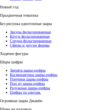
Новый год
Праздничная тематика
Без рисунка однотонные шары
Звезды фольгированные
Круги фольгированные
Сердца фольгированные
Сферы и другие формы
Ходячие фигуры
Шары цифры
Зверята шары-цифры
Космонавтики шары-цифры
Пончики шары-цифры
Поп ит шары-цифры
Радужные шары-цифры
Цифры по цветам.
Огромные шары Джамбо
Шары на палочках