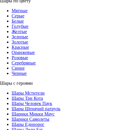
Шары по цвету
Мятные
Серые
Белые
Голубые
Желтые
Зеленые
Золотые
Красные
Оранжевые
Розовые
Серебряные
Синие
Черные
Шары с героями
Шары Мстители
Шары Три Кота
Шары Человек Паук
Шары Щенячий патруль
Шарики Микки Маус
Шарики Самолеты
Шары Единорог
Шары Леди Баг