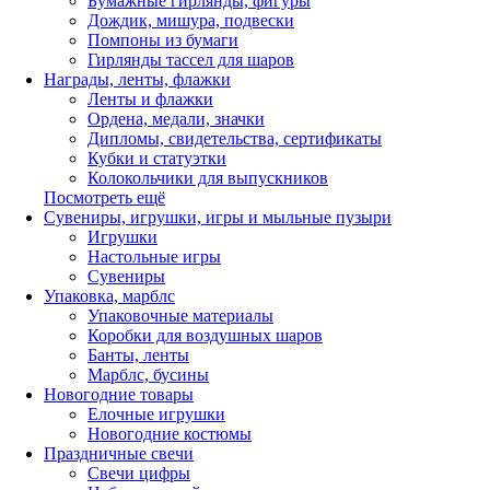
Бумажные гирлянды, фигуры
Дождик, мишура, подвески
Помпоны из бумаги
Гирлянды тассел для шаров
Награды, ленты, флажки
Ленты и флажки
Ордена, медали, значки
Дипломы, свидетельства, сертификаты
Кубки и статуэтки
Колокольчики для выпускников
Посмотреть ещё
Сувениры, игрушки, игры и мыльные пузыри
Игрушки
Настольные игры
Сувениры
Упаковка, марблс
Упаковочные материалы
Коробки для воздушных шаров
Банты, ленты
Марблс, бусины
Новогодние товары
Елочные игрушки
Новогодние костюмы
Праздничные свечи
Свечи цифры