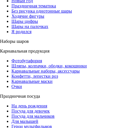
Новый год
Праздничная тематика
Без рисунка однотонные шары
Ходячие фигуры
Шары цифры
Шары на палочках
Я родился
Наборы шаров
Карнавальная продукция
Фотобутафория
Шляпы, колпачки, ободки, кокошники
Карнавальные наборы, аксессуары
Конфетти, лепестки роз
Карнавальные маски
Очки
Праздничная посуда
На день рождения
Посуда для девочек
Посуда для мальчиков
Для малышей
Герои мультфильмов