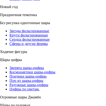
Новый год
Праздничная тематика
Без рисунка однотонные шары
Звезды фольгированные
Круги фольгированные
Сердца фольгированные
Сферы и другие формы
Ходячие фигуры
Шары цифры
Зверята шары-цифры
Космонавтики шары-цифры
Пончики шары-цифры
Поп ит шары-цифры
Радужные шары-цифры
Цифры по цветам.
Огромные шары Джамбо
Шары на палочках