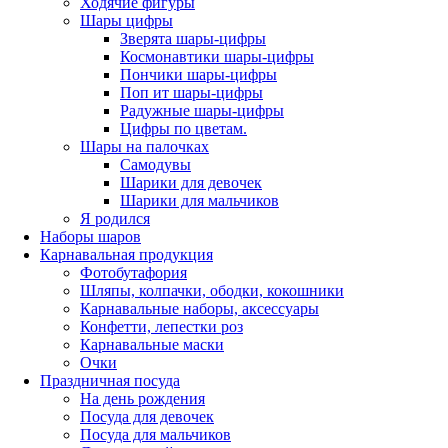
Ходячие фигуры
Шары цифры
Зверята шары-цифры
Космонавтики шары-цифры
Пончики шары-цифры
Поп ит шары-цифры
Радужные шары-цифры
Цифры по цветам.
Шары на палочках
Самодувы
Шарики для девочек
Шарики для мальчиков
Я родился
Наборы шаров
Карнавальная продукция
Фотобутафория
Шляпы, колпачки, ободки, кокошники
Карнавальные наборы, аксессуары
Конфетти, лепестки роз
Карнавальные маски
Очки
Праздничная посуда
На день рождения
Посуда для девочек
Посуда для мальчиков