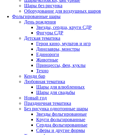
Шары-колбаски, фигурные
Шары без рисунка
Оборудование для воздушных шаров
Фольгированные шары
День рождения
Звезды, сердца, круги СДР
Фигуры СДР
Детская тематика
Герои кино, мультов и игр
Динозавры, монстры
Единороги
Животные
Принцессы, феи, куклы
Техно
Кенди бар
Любовная тематика
Шары для влюбленных
Шары для свадьбы
Новый год
Праздничная тематика
Без рисунка однотонные шары
Звезды фольгированные
Круги фольгированные
Сердца фольгированные
Сферы и другие формы