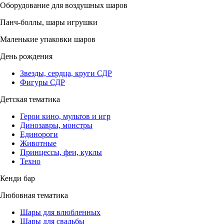
Оборудование для воздушных шаров
Панч-боллы, шары игрушки
Маленькие упаковки шаров
День рождения
Звезды, сердца, круги СДР
Фигуры СДР
Детская тематика
Герои кино, мультов и игр
Динозавры, монстры
Единороги
Животные
Принцессы, феи, куклы
Техно
Кенди бар
Любовная тематика
Шары для влюбленных
Шары для свадьбы