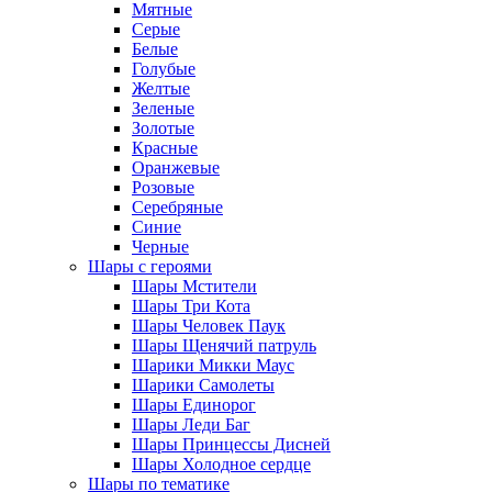
Мятные
Серые
Белые
Голубые
Желтые
Зеленые
Золотые
Красные
Оранжевые
Розовые
Серебряные
Синие
Черные
Шары с героями
Шары Мстители
Шары Три Кота
Шары Человек Паук
Шары Щенячий патруль
Шарики Микки Маус
Шарики Самолеты
Шары Единорог
Шары Леди Баг
Шары Принцессы Дисней
Шары Холодное сердце
Шары по тематике