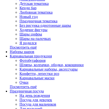
Детская тематика
Кенди бар
Любовная тематика
Новый год
Праздничная тематика
Без рисунка однотонные шары
Ходячие фигуры
Шары цифры
Шары на палочках
Я родился
Посмотреть ещё
Наборы шаров
Карнавальная продукция
Фотобутафория
Шляпы, колпачки, ободки, кокошники
Карнавальные наборы, аксессуары
Конфетти, лепестки роз
Карнавальные маски
Очки
Посмотреть ещё
Праздничная посуда
На день рождения
Посуда для девочек
Посуда для мальчиков
Для малышей