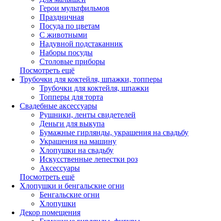
Герои мультфильмов
Праздничная
Посуда по цветам
С животными
Надувной подстаканник
Наборы посуды
Столовые приборы
Посмотреть ещё
Трубочки для коктейля, шпажки, топперы
Трубочки для коктейля, шпажки
Топперы для торта
Свадебные аксессуары
Рушники, ленты свидетелей
Деньги для выкупа
Бумажные гирлянды, украшения на свадьбу
Украшения на машину
Хлопушки на свадьбу
Искусственные лепестки роз
Аксессуары
Посмотреть ещё
Хлопушки и бенгальские огни
Бенгальские огни
Хлопушки
Декор помещения