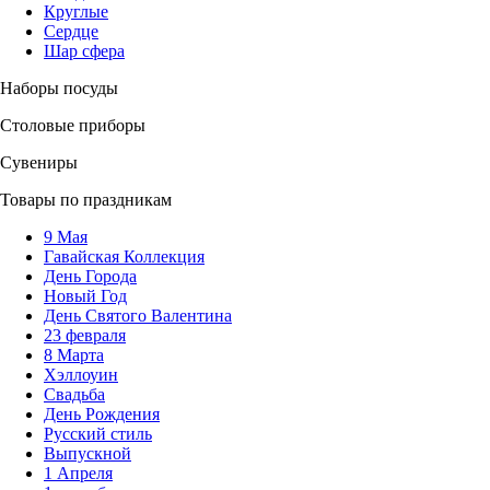
Круглые
Сердце
Шар сфера
Наборы посуды
Столовые приборы
Сувениры
Товары по праздникам
9 Мая
Гавайская Коллекция
День Города
Новый Год
День Святого Валентина
23 февраля
8 Марта
Хэллоуин
Свадьба
День Рождения
Русский стиль
Выпускной
1 Апреля