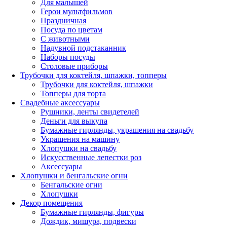
Для малышей
Герои мультфильмов
Праздничная
Посуда по цветам
С животными
Надувной подстаканник
Наборы посуды
Столовые приборы
Трубочки для коктейля, шпажки, топперы
Трубочки для коктейля, шпажки
Топперы для торта
Свадебные аксессуары
Рушники, ленты свидетелей
Деньги для выкупа
Бумажные гирлянды, украшения на свадьбу
Украшения на машину
Хлопушки на свадьбу
Искусственные лепестки роз
Аксессуары
Хлопушки и бенгальские огни
Бенгальские огни
Хлопушки
Декор помещения
Бумажные гирлянды, фигуры
Дождик, мишура, подвески