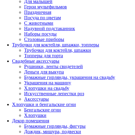
Для малышей
Герои мультфильмов
Праздничная
Посуда по цветам
С животными
Надувной подстаканник
Наборы посуды
Столовые приборы
Трубочки для коктейля, шпажки, топперы
Трубочки для коктейля, шпажки
Топперы для торта
Свадебные аксессуары
Рушники, ленты свидетелей
Деньги для выкупа
Бумажные гирлянды, украшения на свадьбу
Украшения на машину
Хлопушки на свадьбу
Искусственные лепестки роз
Аксессуары
Хлопушки и бенгальские огни
Бенгальские огни
Хлопушки
Декор помещения
Бумажные гирлянды, фигуры
Дождик, мишура, подвески