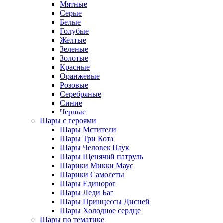
Мятные
Серые
Белые
Голубые
Желтые
Зеленые
Золотые
Красные
Оранжевые
Розовые
Серебряные
Синие
Черные
Шары с героями
Шары Мстители
Шары Три Кота
Шары Человек Паук
Шары Щенячий патруль
Шарики Микки Маус
Шарики Самолеты
Шары Единорог
Шары Леди Баг
Шары Принцессы Дисней
Шары Холодное сердце
Шары по тематике