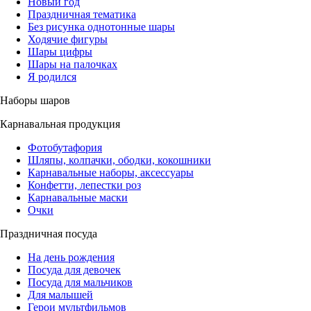
Новый год
Праздничная тематика
Без рисунка однотонные шары
Ходячие фигуры
Шары цифры
Шары на палочках
Я родился
Наборы шаров
Карнавальная продукция
Фотобутафория
Шляпы, колпачки, ободки, кокошники
Карнавальные наборы, аксессуары
Конфетти, лепестки роз
Карнавальные маски
Очки
Праздничная посуда
На день рождения
Посуда для девочек
Посуда для мальчиков
Для малышей
Герои мультфильмов