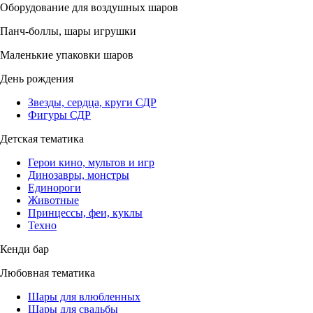
Оборудование для воздушных шаров
Панч-боллы, шары игрушки
Маленькие упаковки шаров
День рождения
Звезды, сердца, круги СДР
Фигуры СДР
Детская тематика
Герои кино, мультов и игр
Динозавры, монстры
Единороги
Животные
Принцессы, феи, куклы
Техно
Кенди бар
Любовная тематика
Шары для влюбленных
Шары для свадьбы