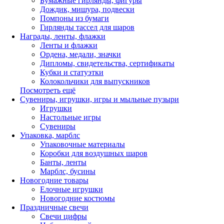
Бумажные гирлянды, фигуры
Дождик, мишура, подвески
Помпоны из бумаги
Гирлянды тассел для шаров
Награды, ленты, флажки
Ленты и флажки
Ордена, медали, значки
Дипломы, свидетельства, сертификаты
Кубки и статуэтки
Колокольчики для выпускников
Посмотреть ещё
Сувениры, игрушки, игры и мыльные пузыри
Игрушки
Настольные игры
Сувениры
Упаковка, марблс
Упаковочные материалы
Коробки для воздушных шаров
Банты, ленты
Марблс, бусины
Новогодние товары
Елочные игрушки
Новогодние костюмы
Праздничные свечи
Свечи цифры