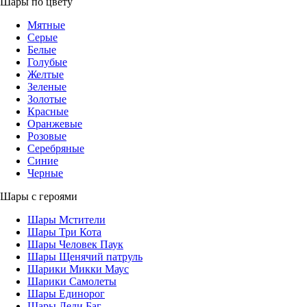
Шары по цвету
Мятные
Серые
Белые
Голубые
Желтые
Зеленые
Золотые
Красные
Оранжевые
Розовые
Серебряные
Синие
Черные
Шары с героями
Шары Мстители
Шары Три Кота
Шары Человек Паук
Шары Щенячий патруль
Шарики Микки Маус
Шарики Самолеты
Шары Единорог
Шары Леди Баг