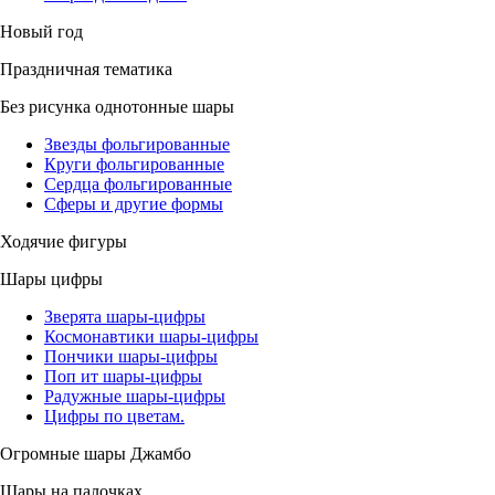
Новый год
Праздничная тематика
Без рисунка однотонные шары
Звезды фольгированные
Круги фольгированные
Сердца фольгированные
Сферы и другие формы
Ходячие фигуры
Шары цифры
Зверята шары-цифры
Космонавтики шары-цифры
Пончики шары-цифры
Поп ит шары-цифры
Радужные шары-цифры
Цифры по цветам.
Огромные шары Джамбо
Шары на палочках