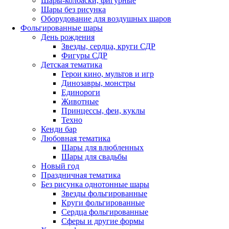
Шары-колбаски, фигурные
Шары без рисунка
Оборудование для воздушных шаров
Фольгированные шары
День рождения
Звезды, сердца, круги СДР
Фигуры СДР
Детская тематика
Герои кино, мультов и игр
Динозавры, монстры
Единороги
Животные
Принцессы, феи, куклы
Техно
Кенди бар
Любовная тематика
Шары для влюбленных
Шары для свадьбы
Новый год
Праздничная тематика
Без рисунка однотонные шары
Звезды фольгированные
Круги фольгированные
Сердца фольгированные
Сферы и другие формы