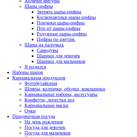
Ходячие фигуры
Шары цифры
Зверята шары-цифры
Космонавтики шары-цифры
Пончики шары-цифры
Поп ит шары-цифры
Радужные шары-цифры
Цифры по цветам.
Шары на палочках
Самодувы
Шарики для девочек
Шарики для мальчиков
Я родился
Наборы шаров
Карнавальная продукция
Фотобутафория
Шляпы, колпачки, ободки, кокошники
Карнавальные наборы, аксессуары
Конфетти, лепестки роз
Карнавальные маски
Очки
Праздничная посуда
На день рождения
Посуда для девочек
Посуда для мальчиков