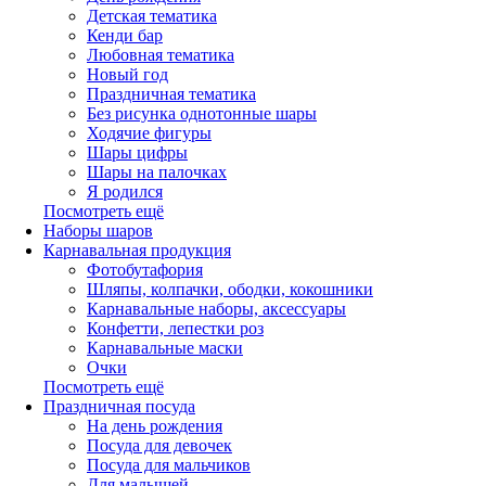
Детская тематика
Кенди бар
Любовная тематика
Новый год
Праздничная тематика
Без рисунка однотонные шары
Ходячие фигуры
Шары цифры
Шары на палочках
Я родился
Посмотреть ещё
Наборы шаров
Карнавальная продукция
Фотобутафория
Шляпы, колпачки, ободки, кокошники
Карнавальные наборы, аксессуары
Конфетти, лепестки роз
Карнавальные маски
Очки
Посмотреть ещё
Праздничная посуда
На день рождения
Посуда для девочек
Посуда для мальчиков
Для малышей