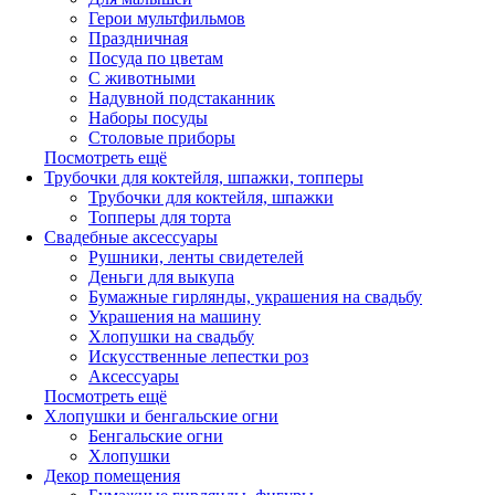
Герои мультфильмов
Праздничная
Посуда по цветам
С животными
Надувной подстаканник
Наборы посуды
Столовые приборы
Посмотреть ещё
Трубочки для коктейля, шпажки, топперы
Трубочки для коктейля, шпажки
Топперы для торта
Свадебные аксессуары
Рушники, ленты свидетелей
Деньги для выкупа
Бумажные гирлянды, украшения на свадьбу
Украшения на машину
Хлопушки на свадьбу
Искусственные лепестки роз
Аксессуары
Посмотреть ещё
Хлопушки и бенгальские огни
Бенгальские огни
Хлопушки
Декор помещения