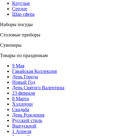
Круглые
Сердце
Шар сфера
Наборы посуды
Столовые приборы
Сувениры
Товары по праздникам
9 Мая
Гавайская Коллекция
День Города
Новый Год
День Святого Валентина
23 февраля
8 Марта
Хэллоуин
Свадьба
День Рождения
Русский стиль
Выпускной
1 Апреля