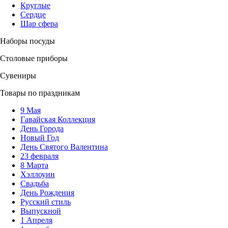
Круглые
Сердце
Шар сфера
Наборы посуды
Столовые приборы
Сувениры
Товары по праздникам
9 Мая
Гавайская Коллекция
День Города
Новый Год
День Святого Валентина
23 февраля
8 Марта
Хэллоуин
Свадьба
День Рождения
Русский стиль
Выпускной
1 Апреля