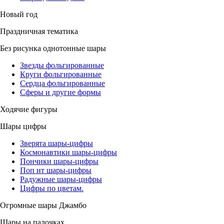
Новый год
Праздничная тематика
Без рисунка однотонные шары
Звезды фольгированные
Круги фольгированные
Сердца фольгированные
Сферы и другие формы
Ходячие фигуры
Шары цифры
Зверята шары-цифры
Космонавтики шары-цифры
Пончики шары-цифры
Поп ит шары-цифры
Радужные шары-цифры
Цифры по цветам.
Огромные шары Джамбо
Шары на палочках