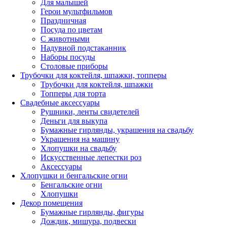
Для малышей
Герои мультфильмов
Праздничная
Посуда по цветам
С животными
Надувной подстаканник
Наборы посуды
Столовые приборы
Трубочки для коктейля, шпажки, топперы
Трубочки для коктейля, шпажки
Топперы для торта
Свадебные аксессуары
Рушники, ленты свидетелей
Деньги для выкупа
Бумажные гирлянды, украшения на свадьбу
Украшения на машину
Хлопушки на свадьбу
Искусственные лепестки роз
Аксессуары
Хлопушки и бенгальские огни
Бенгальские огни
Хлопушки
Декор помещения
Бумажные гирлянды, фигуры
Дождик, мишура, подвески