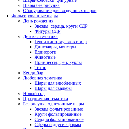
Шары-колбаски, фигурные
Шары без рисунка
Оборудование для воздушных шаров
Фольгированные шары
День рождения
Звезды, сердца, круги СДР
Фигуры СДР
Детская тематика
Герои кино, мультов и игр
Динозавры, монстры
Единороги
Животные
Принцессы, феи, куклы
Техно
Кенди бар
Любовная тематика
Шары для влюбленных
Шары для свадьбы
Новый год
Праздничная тематика
Без рисунка однотонные шары
Звезды фольгированные
Круги фольгированные
Сердца фольгированные
Сферы и другие формы