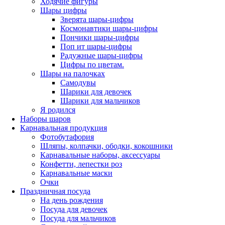
Ходячие фигуры
Шары цифры
Зверята шары-цифры
Космонавтики шары-цифры
Пончики шары-цифры
Поп ит шары-цифры
Радужные шары-цифры
Цифры по цветам.
Шары на палочках
Самодувы
Шарики для девочек
Шарики для мальчиков
Я родился
Наборы шаров
Карнавальная продукция
Фотобутафория
Шляпы, колпачки, ободки, кокошники
Карнавальные наборы, аксессуары
Конфетти, лепестки роз
Карнавальные маски
Очки
Праздничная посуда
На день рождения
Посуда для девочек
Посуда для мальчиков