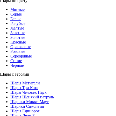
Шары по цвету
Мятные
Серые
Белые
Голубые
Желтые
Зеленые
Золотые
Красные
Оранжевые
Розовые
Серебряные
Синие
Черные
Шары с героями
Шары Мстители
Шары Три Кота
Шары Человек Паук
Шары Щенячий патруль
Шарики Микки Маус
Шарики Самолеты
Шары Единорог
Шары Леди Баг