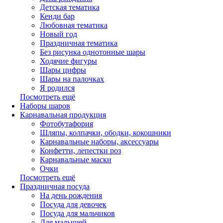
Детская тематика
Кенди бар
Любовная тематика
Новый год
Праздничная тематика
Без рисунка однотонные шары
Ходячие фигуры
Шары цифры
Шары на палочках
Я родился
Посмотреть ещё
Наборы шаров
Карнавальная продукция
Фотобутафория
Шляпы, колпачки, ободки, кокошники
Карнавальные наборы, аксессуары
Конфетти, лепестки роз
Карнавальные маски
Очки
Посмотреть ещё
Праздничная посуда
На день рождения
Посуда для девочек
Посуда для мальчиков
Для малышей