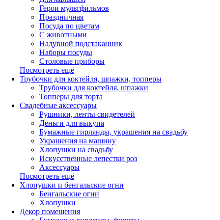
Герои мультфильмов
Праздничная
Посуда по цветам
С животными
Надувной подстаканник
Наборы посуды
Столовые приборы
Посмотреть ещё
Трубочки для коктейля, шпажки, топперы
Трубочки для коктейля, шпажки
Топперы для торта
Свадебные аксессуары
Рушники, ленты свидетелей
Деньги для выкупа
Бумажные гирлянды, украшения на свадьбу
Украшения на машину
Хлопушки на свадьбу
Искусственные лепестки роз
Аксессуары
Посмотреть ещё
Хлопушки и бенгальские огни
Бенгальские огни
Хлопушки
Декор помещения