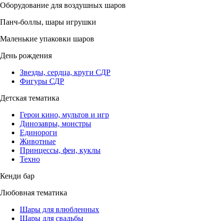
Оборудование для воздушных шаров
Панч-боллы, шары игрушки
Маленькие упаковки шаров
День рождения
Звезды, сердца, круги СДР
Фигуры СДР
Детская тематика
Герои кино, мультов и игр
Динозавры, монстры
Единороги
Животные
Принцессы, феи, куклы
Техно
Кенди бар
Любовная тематика
Шары для влюбленных
Шары для свадьбы