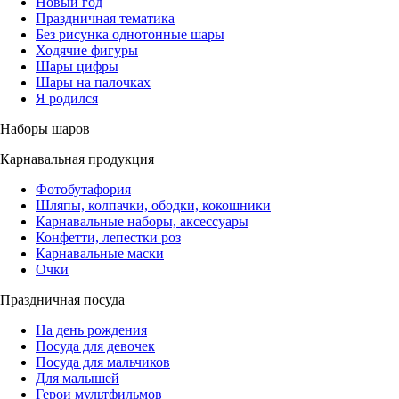
Новый год
Праздничная тематика
Без рисунка однотонные шары
Ходячие фигуры
Шары цифры
Шары на палочках
Я родился
Наборы шаров
Карнавальная продукция
Фотобутафория
Шляпы, колпачки, ободки, кокошники
Карнавальные наборы, аксессуары
Конфетти, лепестки роз
Карнавальные маски
Очки
Праздничная посуда
На день рождения
Посуда для девочек
Посуда для мальчиков
Для малышей
Герои мультфильмов