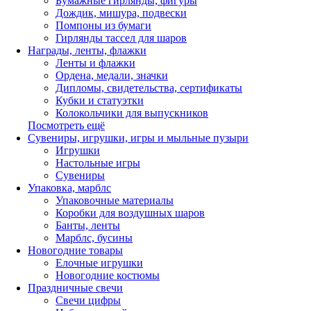
Бумажные гирлянды, фигуры
Дождик, мишура, подвески
Помпоны из бумаги
Гирлянды тассел для шаров
Награды, ленты, флажки
Ленты и флажки
Ордена, медали, значки
Дипломы, свидетельства, сертификаты
Кубки и статуэтки
Колокольчики для выпускников
Посмотреть ещё
Сувениры, игрушки, игры и мыльные пузыри
Игрушки
Настольные игры
Сувениры
Упаковка, марблс
Упаковочные материалы
Коробки для воздушных шаров
Банты, ленты
Марблс, бусины
Новогодние товары
Елочные игрушки
Новогодние костюмы
Праздничные свечи
Свечи цифры