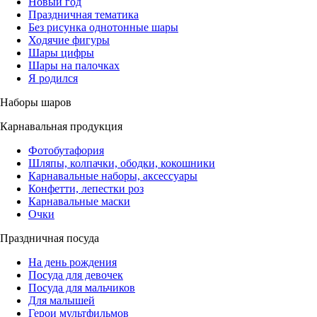
Новый год
Праздничная тематика
Без рисунка однотонные шары
Ходячие фигуры
Шары цифры
Шары на палочках
Я родился
Наборы шаров
Карнавальная продукция
Фотобутафория
Шляпы, колпачки, ободки, кокошники
Карнавальные наборы, аксессуары
Конфетти, лепестки роз
Карнавальные маски
Очки
Праздничная посуда
На день рождения
Посуда для девочек
Посуда для мальчиков
Для малышей
Герои мультфильмов