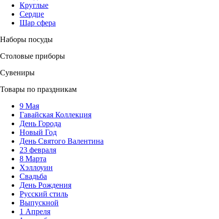
Круглые
Сердце
Шар сфера
Наборы посуды
Столовые приборы
Сувениры
Товары по праздникам
9 Мая
Гавайская Коллекция
День Города
Новый Год
День Святого Валентина
23 февраля
8 Марта
Хэллоуин
Свадьба
День Рождения
Русский стиль
Выпускной
1 Апреля