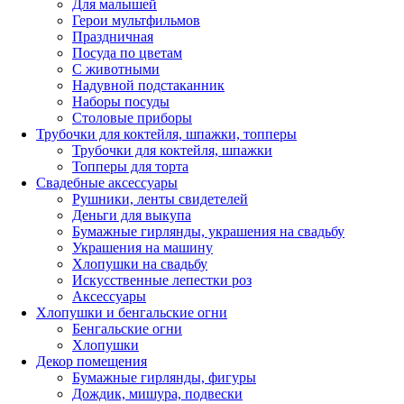
Для малышей
Герои мультфильмов
Праздничная
Посуда по цветам
С животными
Надувной подстаканник
Наборы посуды
Столовые приборы
Трубочки для коктейля, шпажки, топперы
Трубочки для коктейля, шпажки
Топперы для торта
Свадебные аксессуары
Рушники, ленты свидетелей
Деньги для выкупа
Бумажные гирлянды, украшения на свадьбу
Украшения на машину
Хлопушки на свадьбу
Искусственные лепестки роз
Аксессуары
Хлопушки и бенгальские огни
Бенгальские огни
Хлопушки
Декор помещения
Бумажные гирлянды, фигуры
Дождик, мишура, подвески