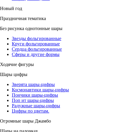
Новый год
Праздничная тематика
Без рисунка однотонные шары
Звезды фольгированные
Круги фольгированные
Сердца фольгированные
Сферы и другие формы
Ходячие фигуры
Шары цифры
Зверята шары-цифры
Космонавтики шары-цифры
Пончики шары-цифры
Поп ит шары-цифры
Радужные шары-цифры
Цифры по цветам.
Огромные шары Джамбо
Шары на палочках