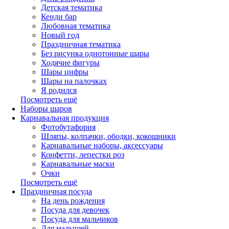
Детская тематика
Кенди бар
Любовная тематика
Новый год
Праздничная тематика
Без рисунка однотонные шары
Ходячие фигуры
Шары цифры
Шары на палочках
Я родился
Посмотреть ещё
Наборы шаров
Карнавальная продукция
Фотобутафория
Шляпы, колпачки, ободки, кокошники
Карнавальные наборы, аксессуары
Конфетти, лепестки роз
Карнавальные маски
Очки
Посмотреть ещё
Праздничная посуда
На день рождения
Посуда для девочек
Посуда для мальчиков
Для малышей