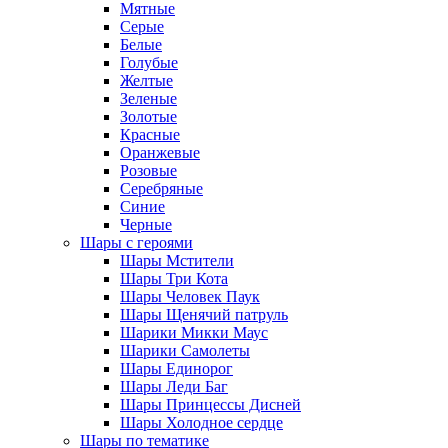
Мятные
Серые
Белые
Голубые
Желтые
Зеленые
Золотые
Красные
Оранжевые
Розовые
Серебряные
Синие
Черные
Шары с героями
Шары Мстители
Шары Три Кота
Шары Человек Паук
Шары Щенячий патруль
Шарики Микки Маус
Шарики Самолеты
Шары Единорог
Шары Леди Баг
Шары Принцессы Дисней
Шары Холодное сердце
Шары по тематике