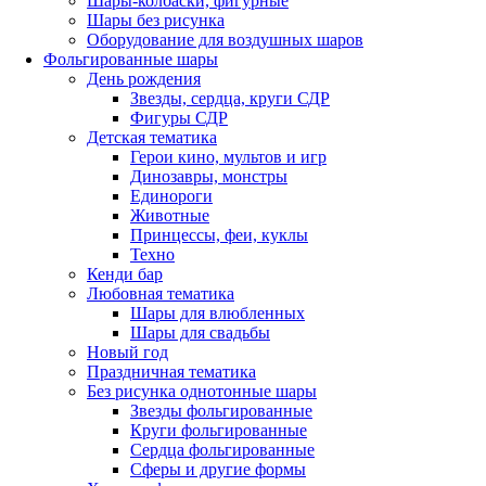
Шары-колбаски, фигурные
Шары без рисунка
Оборудование для воздушных шаров
Фольгированные шары
День рождения
Звезды, сердца, круги СДР
Фигуры СДР
Детская тематика
Герои кино, мультов и игр
Динозавры, монстры
Единороги
Животные
Принцессы, феи, куклы
Техно
Кенди бар
Любовная тематика
Шары для влюбленных
Шары для свадьбы
Новый год
Праздничная тематика
Без рисунка однотонные шары
Звезды фольгированные
Круги фольгированные
Сердца фольгированные
Сферы и другие формы