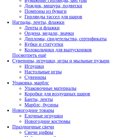
Бумажные гирлянды, фигуры
Дождик, мишура, подвески
Помпоны из бумаги
Гирлянды тассел для шаров
Награды, ленты, флажки
Ленты и флажки
Ордена, медали, значки
Дипломы, свидетельства, сертификаты
Кубки и статуэтки
Колокольчики для выпускников
Посмотреть ещё
Сувениры, игрушки, игры и мыльные пузыри
Игрушки
Настольные игры
Сувениры
Упаковка, марблс
Упаковочные материалы
Коробки для воздушных шаров
Банты, ленты
Марблс, бусины
Новогодние товары
Елочные игрушки
Новогодние костюмы
Праздничные свечи
Свечи цифры