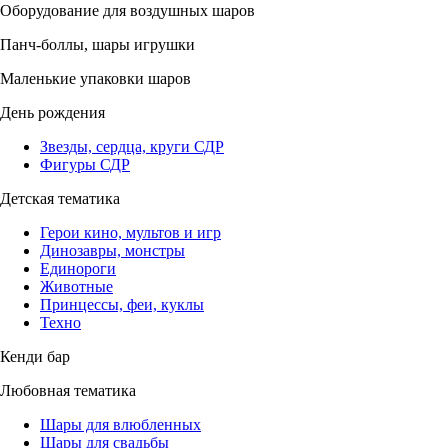
Оборудование для воздушных шаров
Панч-боллы, шары игрушки
Маленькие упаковки шаров
День рождения
Звезды, сердца, круги СДР
Фигуры СДР
Детская тематика
Герои кино, мультов и игр
Динозавры, монстры
Единороги
Животные
Принцессы, феи, куклы
Техно
Кенди бар
Любовная тематика
Шары для влюбленных
Шары для свадьбы