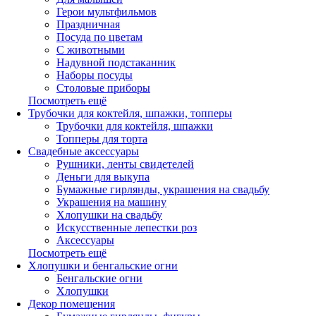
Герои мультфильмов
Праздничная
Посуда по цветам
С животными
Надувной подстаканник
Наборы посуды
Столовые приборы
Посмотреть ещё
Трубочки для коктейля, шпажки, топперы
Трубочки для коктейля, шпажки
Топперы для торта
Свадебные аксессуары
Рушники, ленты свидетелей
Деньги для выкупа
Бумажные гирлянды, украшения на свадьбу
Украшения на машину
Хлопушки на свадьбу
Искусственные лепестки роз
Аксессуары
Посмотреть ещё
Хлопушки и бенгальские огни
Бенгальские огни
Хлопушки
Декор помещения