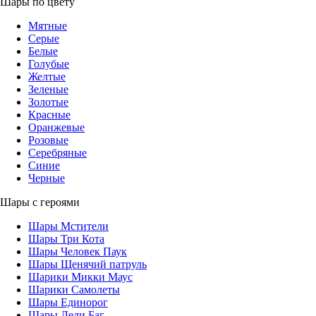
Шары по цвету
Мятные
Серые
Белые
Голубые
Желтые
Зеленые
Золотые
Красные
Оранжевые
Розовые
Серебряные
Синие
Черные
Шары с героями
Шары Мстители
Шары Три Кота
Шары Человек Паук
Шары Щенячий патруль
Шарики Микки Маус
Шарики Самолеты
Шары Единорог
Шары Леди Баг