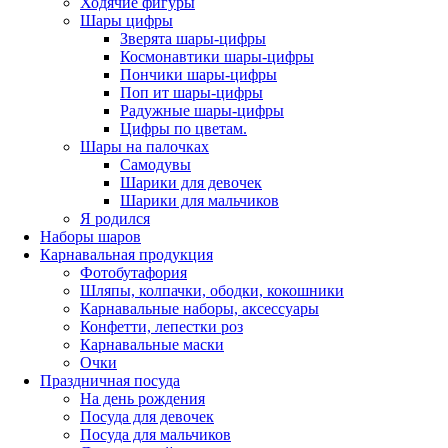
Ходячие фигуры
Шары цифры
Зверята шары-цифры
Космонавтики шары-цифры
Пончики шары-цифры
Поп ит шары-цифры
Радужные шары-цифры
Цифры по цветам.
Шары на палочках
Самодувы
Шарики для девочек
Шарики для мальчиков
Я родился
Наборы шаров
Карнавальная продукция
Фотобутафория
Шляпы, колпачки, ободки, кокошники
Карнавальные наборы, аксессуары
Конфетти, лепестки роз
Карнавальные маски
Очки
Праздничная посуда
На день рождения
Посуда для девочек
Посуда для мальчиков