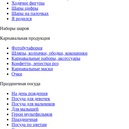
Ходячие фигуры
Шары цифры
Шары на палочках
Я родился
Наборы шаров
Карнавальная продукция
Фотобутафория
Шляпы, колпачки, ободки, кокошники
Карнавальные наборы, аксессуары
Конфетти, лепестки роз
Карнавальные маски
Очки
Праздничная посуда
На день рождения
Посуда для девочек
Посуда для мальчиков
Для малышей
Герои мультфильмов
Праздничная
Посуда по цветам