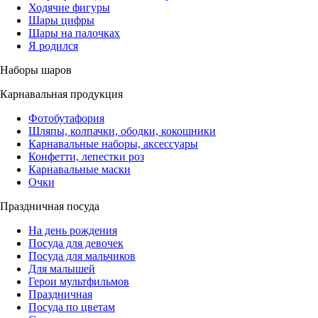
Ходячие фигуры
Шары цифры
Шары на палочках
Я родился
Наборы шаров
Карнавальная продукция
Фотобутафория
Шляпы, колпачки, ободки, кокошники
Карнавальные наборы, аксессуары
Конфетти, лепестки роз
Карнавальные маски
Очки
Праздничная посуда
На день рождения
Посуда для девочек
Посуда для мальчиков
Для малышей
Герои мультфильмов
Праздничная
Посуда по цветам