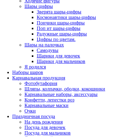
Ходячие фигуры
Шары цифры
Зверята шары-цифры
Космонавтики шары-цифры
Пончики шары-цифры
Поп ит шары-цифры
Радужные шары-цифры
Цифры по цветам.
Шары на палочках
Самодувы
Шарики для девочек
Шарики для мальчиков
Я родился
Наборы шаров
Карнавальная продукция
Фотобутафория
Шляпы, колпачки, ободки, кокошники
Карнавальные наборы, аксессуары
Конфетти, лепестки роз
Карнавальные маски
Очки
Праздничная посуда
На день рождения
Посуда для девочек
Посуда для мальчиков