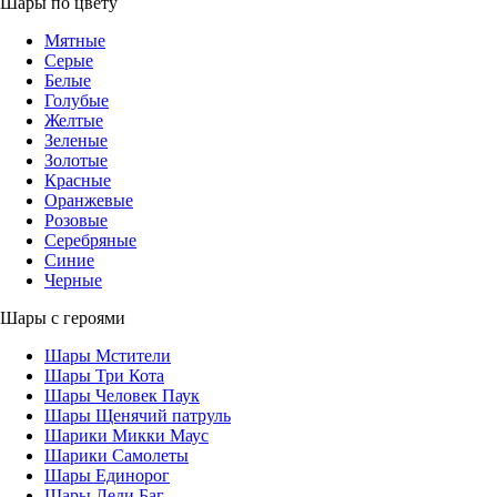
Шары по цвету
Мятные
Серые
Белые
Голубые
Желтые
Зеленые
Золотые
Красные
Оранжевые
Розовые
Серебряные
Синие
Черные
Шары с героями
Шары Мстители
Шары Три Кота
Шары Человек Паук
Шары Щенячий патруль
Шарики Микки Маус
Шарики Самолеты
Шары Единорог
Шары Леди Баг