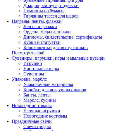
Бумажные гирлянды, фигуры
Дождик, мишура, подвески
Помпоны из бумаги
Гирлянды тассел для шаров
Награды, ленты, флажки
Ленты и флажки
Ордена, медали, значки
Дипломы, свидетельства, сертификаты
Кубки и статуэтки
Колокольчики для выпускников
Посмотреть ещё
Сувениры, игрушки, игры и мыльные пузыри
Игрушки
Настольные игры
Сувениры
Упаковка, марблс
Упаковочные материалы
Коробки для воздушных шаров
Банты, ленты
Марблс, бусины
Новогодние товары
Елочные игрушки
Новогодние костюмы
Праздничные свечи
Свечи цифры