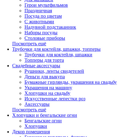
Герои мультфильмов
Праздничная
Посуда по цветам
С животными
Надувной подстаканник
Наборы посуды
Столовые приборы
Посмотреть ещё
Трубочки для коктейля, шпажки, топперы
Трубочки для коктейля, шпажки
Топперы для торта
Свадебные аксессуары
Рушники, ленты свидетелей
Деньги для выкупа
Бумажные гирлянды, украшения на свадьбу
Украшения на машину
Хлопушки на свадьбу
Искусственные лепестки роз
Аксессуары
Посмотреть ещё
Хлопушки и бенгальские огни
Бенгальские огни
Хлопушки
Декор помещения