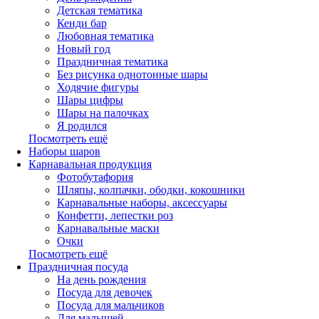
Детская тематика
Кенди бар
Любовная тематика
Новый год
Праздничная тематика
Без рисунка однотонные шары
Ходячие фигуры
Шары цифры
Шары на палочках
Я родился
Посмотреть ещё
Наборы шаров
Карнавальная продукция
Фотобутафория
Шляпы, колпачки, ободки, кокошники
Карнавальные наборы, аксессуары
Конфетти, лепестки роз
Карнавальные маски
Очки
Посмотреть ещё
Праздничная посуда
На день рождения
Посуда для девочек
Посуда для мальчиков
Для малышей