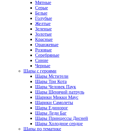
Мятные
Серые
Белые
Голубые
Желтые
Зеленые
Золотые
Красные
Оранжевые
Розовые
Серебряные
Синие
Черные
Шары с героями
Шары Мстители
Шары Три Кота
Шары Человек Паук
Шары Щенячий патруль
Шарики Микки Маус
Шарики Самолеты
Шары Единорог
Шары Леди Баг
Шары Принцессы Дисней
Шары Холодное сердце
Шары по тематике