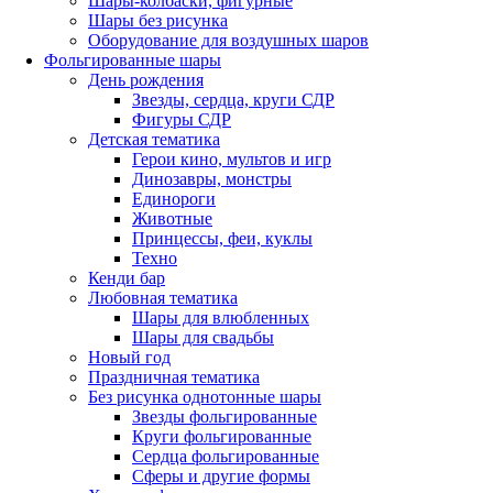
Шары-колбаски, фигурные
Шары без рисунка
Оборудование для воздушных шаров
Фольгированные шары
День рождения
Звезды, сердца, круги СДР
Фигуры СДР
Детская тематика
Герои кино, мультов и игр
Динозавры, монстры
Единороги
Животные
Принцессы, феи, куклы
Техно
Кенди бар
Любовная тематика
Шары для влюбленных
Шары для свадьбы
Новый год
Праздничная тематика
Без рисунка однотонные шары
Звезды фольгированные
Круги фольгированные
Сердца фольгированные
Сферы и другие формы