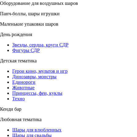
Оборудование для воздушных шаров
Панч-боллы, шары игрушки
Маленькие упаковки шаров
День рождения
Звезды, сердца, круги СДР
Фигуры СДР
Детская тематика
Герои кино, мультов и игр
Динозавры, монстры
Единороги
Животные
Принцессы, феи, куклы
Техно
Кенди бар
Любовная тематика
Шары для влюбленных
Шары для свадьбы