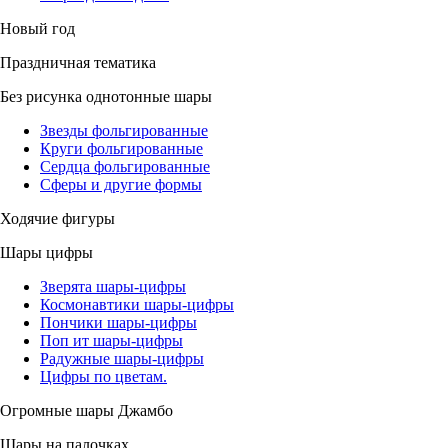
Новый год
Праздничная тематика
Без рисунка однотонные шары
Звезды фольгированные
Круги фольгированные
Сердца фольгированные
Сферы и другие формы
Ходячие фигуры
Шары цифры
Зверята шары-цифры
Космонавтики шары-цифры
Пончики шары-цифры
Поп ит шары-цифры
Радужные шары-цифры
Цифры по цветам.
Огромные шары Джамбо
Шары на палочках