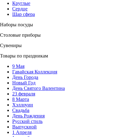
Круглые
Сердце
Шар сфера
Наборы посуды
Столовые приборы
Сувениры
Товары по праздникам
9 Мая
Гавайская Коллекция
День Города
Новый Год
День Святого Валентина
23 февраля
8 Марта
Хэллоуин
Свадьба
День Рождения
Русский стиль
Выпускной
1 Апреля