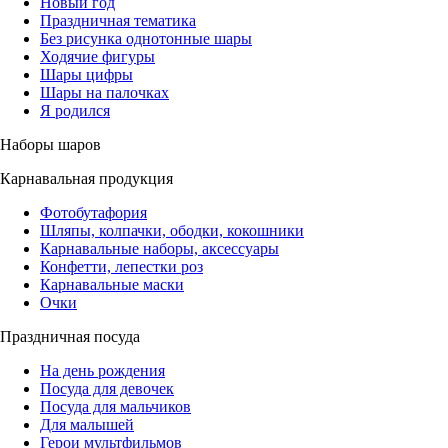
Новый год
Праздничная тематика
Без рисунка однотонные шары
Ходячие фигуры
Шары цифры
Шары на палочках
Я родился
Наборы шаров
Карнавальная продукция
Фотобутафория
Шляпы, колпачки, ободки, кокошники
Карнавальные наборы, аксессуары
Конфетти, лепестки роз
Карнавальные маски
Очки
Праздничная посуда
На день рождения
Посуда для девочек
Посуда для мальчиков
Для малышей
Герои мультфильмов