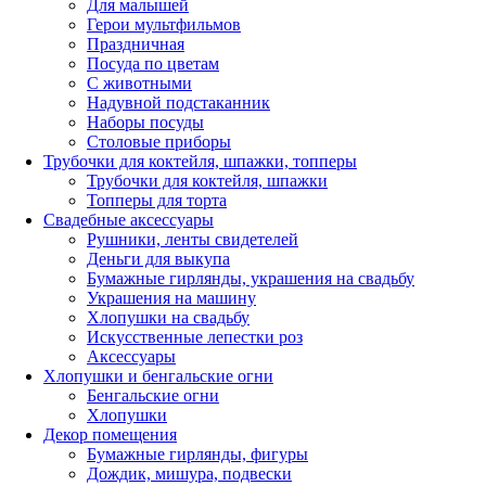
Для малышей
Герои мультфильмов
Праздничная
Посуда по цветам
С животными
Надувной подстаканник
Наборы посуды
Столовые приборы
Трубочки для коктейля, шпажки, топперы
Трубочки для коктейля, шпажки
Топперы для торта
Свадебные аксессуары
Рушники, ленты свидетелей
Деньги для выкупа
Бумажные гирлянды, украшения на свадьбу
Украшения на машину
Хлопушки на свадьбу
Искусственные лепестки роз
Аксессуары
Хлопушки и бенгальские огни
Бенгальские огни
Хлопушки
Декор помещения
Бумажные гирлянды, фигуры
Дождик, мишура, подвески