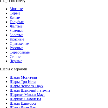
Шары по цвету
Мятные
Серые
Белые
Голубые
Желтые
Зеленые
Золотые
Красные
Оранжевые
Розовые
Серебряные
Синие
Черные
Шары с героями
Шары Мстители
Шары Три Кота
Шары Человек Паук
Шары Щенячий патруль
Шарики Микки Маус
Шарики Самолеты
Шары Единорог
Шары Леди Баг