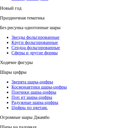
Новый год
Праздничная тематика
Без рисунка однотонные шары
Звезды фольгированные
Круги фольгированные
Сердца фольгированные
Сферы и другие формы
Ходячие фигуры
Шары цифры
Зверята шары-цифры
Космонавтики шары-цифры
Пончики шары-цифры
Поп ит шары-цифры
Радужные шары-цифры
Цифры по цветам.
Огромные шары Джамбо
Шары на палочках