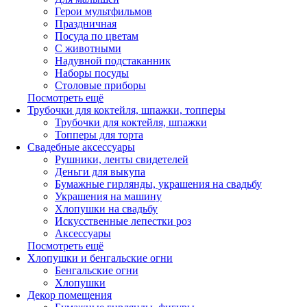
Герои мультфильмов
Праздничная
Посуда по цветам
С животными
Надувной подстаканник
Наборы посуды
Столовые приборы
Посмотреть ещё
Трубочки для коктейля, шпажки, топперы
Трубочки для коктейля, шпажки
Топперы для торта
Свадебные аксессуары
Рушники, ленты свидетелей
Деньги для выкупа
Бумажные гирлянды, украшения на свадьбу
Украшения на машину
Хлопушки на свадьбу
Искусственные лепестки роз
Аксессуары
Посмотреть ещё
Хлопушки и бенгальские огни
Бенгальские огни
Хлопушки
Декор помещения