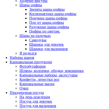
Ходячие фигуры
Шары цифры
Зверята шары-цифры
Космонавтики шары-цифры
Пончики шары-цифры
Поп ит шары-цифры
Радужные шары-цифры
Цифры по цветам.
Шары на палочках
Самодувы
Шарики для девочек
Шарики для мальчиков
Я родился
Наборы шаров
Карнавальная продукция
Фотобутафория
Шляпы, колпачки, ободки, кокошники
Карнавальные наборы, аксессуары
Конфетти, лепестки роз
Карнавальные маски
Очки
Праздничная посуда
На день рождения
Посуда для девочек
Посуда для мальчиков