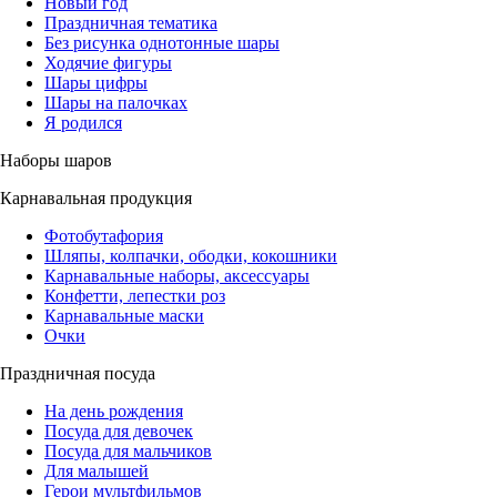
Новый год
Праздничная тематика
Без рисунка однотонные шары
Ходячие фигуры
Шары цифры
Шары на палочках
Я родился
Наборы шаров
Карнавальная продукция
Фотобутафория
Шляпы, колпачки, ободки, кокошники
Карнавальные наборы, аксессуары
Конфетти, лепестки роз
Карнавальные маски
Очки
Праздничная посуда
На день рождения
Посуда для девочек
Посуда для мальчиков
Для малышей
Герои мультфильмов