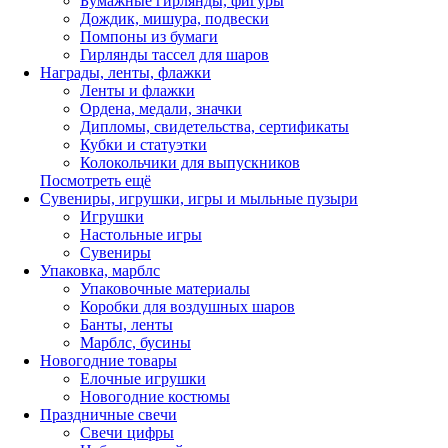
Бумажные гирлянды, фигуры
Дождик, мишура, подвески
Помпоны из бумаги
Гирлянды тассел для шаров
Награды, ленты, флажки
Ленты и флажки
Ордена, медали, значки
Дипломы, свидетельства, сертификаты
Кубки и статуэтки
Колокольчики для выпускников
Посмотреть ещё
Сувениры, игрушки, игры и мыльные пузыри
Игрушки
Настольные игры
Сувениры
Упаковка, марблс
Упаковочные материалы
Коробки для воздушных шаров
Банты, ленты
Марблс, бусины
Новогодние товары
Елочные игрушки
Новогодние костюмы
Праздничные свечи
Свечи цифры