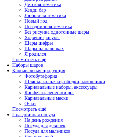
Детская тематика
Кенди бар
Любовная тематика
Новый год
Праздничная тематика
Без рисунка однотонные шары
Ходячие фигуры
Шары цифры
Шары на палочках
Я родился
Посмотреть ещё
Наборы шаров
Карнавальная продукция
Фотобутафория
Шляпы, колпачки, ободки, кокошники
Карнавальные наборы, аксессуары
Конфетти, лепестки роз
Карнавальные маски
Очки
Посмотреть ещё
Праздничная посуда
На день рождения
Посуда для девочек
Посуда для мальчиков
Для малышей