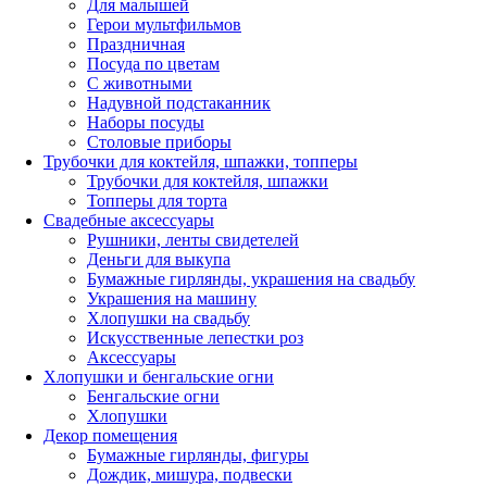
Для малышей
Герои мультфильмов
Праздничная
Посуда по цветам
С животными
Надувной подстаканник
Наборы посуды
Столовые приборы
Трубочки для коктейля, шпажки, топперы
Трубочки для коктейля, шпажки
Топперы для торта
Свадебные аксессуары
Рушники, ленты свидетелей
Деньги для выкупа
Бумажные гирлянды, украшения на свадьбу
Украшения на машину
Хлопушки на свадьбу
Искусственные лепестки роз
Аксессуары
Хлопушки и бенгальские огни
Бенгальские огни
Хлопушки
Декор помещения
Бумажные гирлянды, фигуры
Дождик, мишура, подвески