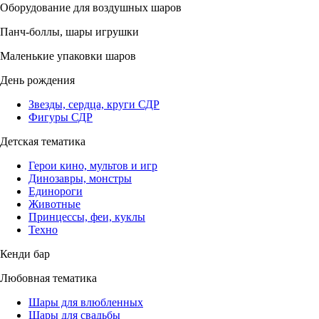
Оборудование для воздушных шаров
Панч-боллы, шары игрушки
Маленькие упаковки шаров
День рождения
Звезды, сердца, круги СДР
Фигуры СДР
Детская тематика
Герои кино, мультов и игр
Динозавры, монстры
Единороги
Животные
Принцессы, феи, куклы
Техно
Кенди бар
Любовная тематика
Шары для влюбленных
Шары для свадьбы