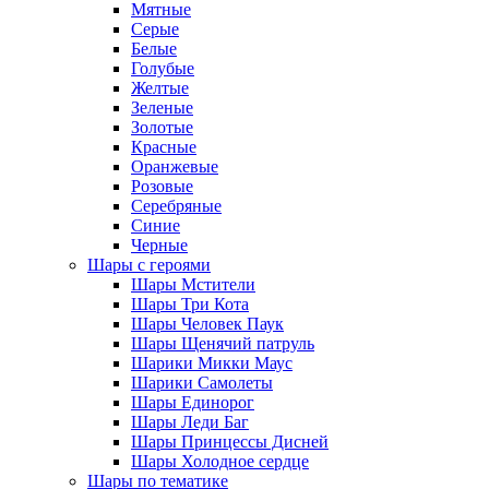
Мятные
Серые
Белые
Голубые
Желтые
Зеленые
Золотые
Красные
Оранжевые
Розовые
Серебряные
Синие
Черные
Шары с героями
Шары Мстители
Шары Три Кота
Шары Человек Паук
Шары Щенячий патруль
Шарики Микки Маус
Шарики Самолеты
Шары Единорог
Шары Леди Баг
Шары Принцессы Дисней
Шары Холодное сердце
Шары по тематике