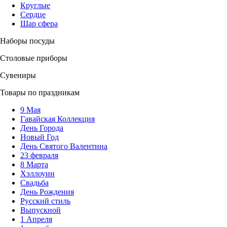
Круглые
Сердце
Шар сфера
Наборы посуды
Столовые приборы
Сувениры
Товары по праздникам
9 Мая
Гавайская Коллекция
День Города
Новый Год
День Святого Валентина
23 февраля
8 Марта
Хэллоуин
Свадьба
День Рождения
Русский стиль
Выпускной
1 Апреля