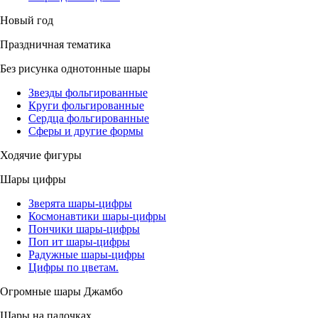
Новый год
Праздничная тематика
Без рисунка однотонные шары
Звезды фольгированные
Круги фольгированные
Сердца фольгированные
Сферы и другие формы
Ходячие фигуры
Шары цифры
Зверята шары-цифры
Космонавтики шары-цифры
Пончики шары-цифры
Поп ит шары-цифры
Радужные шары-цифры
Цифры по цветам.
Огромные шары Джамбо
Шары на палочках