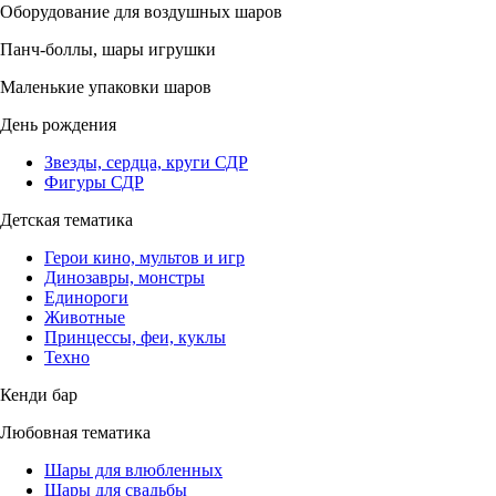
Оборудование для воздушных шаров
Панч-боллы, шары игрушки
Маленькие упаковки шаров
День рождения
Звезды, сердца, круги СДР
Фигуры СДР
Детская тематика
Герои кино, мультов и игр
Динозавры, монстры
Единороги
Животные
Принцессы, феи, куклы
Техно
Кенди бар
Любовная тематика
Шары для влюбленных
Шары для свадьбы