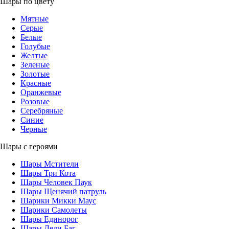
Шары по цвету
Мятные
Серые
Белые
Голубые
Желтые
Зеленые
Золотые
Красные
Оранжевые
Розовые
Серебряные
Синие
Черные
Шары с героями
Шары Мстители
Шары Три Кота
Шары Человек Паук
Шары Щенячий патруль
Шарики Микки Маус
Шарики Самолеты
Шары Единорог
Шары Леди Баг