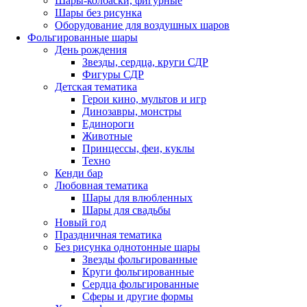
Шары-колбаски, фигурные
Шары без рисунка
Оборудование для воздушных шаров
Фольгированные шары
День рождения
Звезды, сердца, круги СДР
Фигуры СДР
Детская тематика
Герои кино, мультов и игр
Динозавры, монстры
Единороги
Животные
Принцессы, феи, куклы
Техно
Кенди бар
Любовная тематика
Шары для влюбленных
Шары для свадьбы
Новый год
Праздничная тематика
Без рисунка однотонные шары
Звезды фольгированные
Круги фольгированные
Сердца фольгированные
Сферы и другие формы