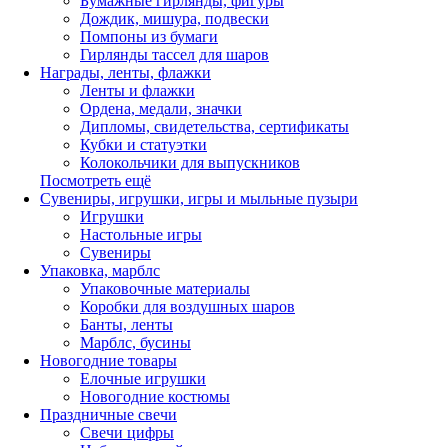
Бумажные гирлянды, фигуры
Дождик, мишура, подвески
Помпоны из бумаги
Гирлянды тассел для шаров
Награды, ленты, флажки
Ленты и флажки
Ордена, медали, значки
Дипломы, свидетельства, сертификаты
Кубки и статуэтки
Колокольчики для выпускников
Посмотреть ещё
Сувениры, игрушки, игры и мыльные пузыри
Игрушки
Настольные игры
Сувениры
Упаковка, марблс
Упаковочные материалы
Коробки для воздушных шаров
Банты, ленты
Марблс, бусины
Новогодние товары
Елочные игрушки
Новогодние костюмы
Праздничные свечи
Свечи цифры