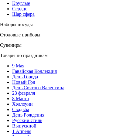
Круглые
Сердце
Шар сфера
Наборы посуды
Столовые приборы
Сувениры
Товары по праздникам
9 Мая
Гавайская Коллекция
День Города
Новый Год
День Святого Валентина
23 февраля
8 Марта
Хэллоуин
Свадьба
День Рождения
Русский стиль
Выпускной
1 Апреля