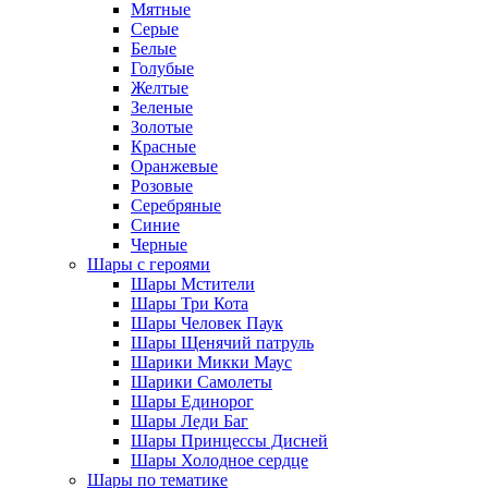
Мятные
Серые
Белые
Голубые
Желтые
Зеленые
Золотые
Красные
Оранжевые
Розовые
Серебряные
Синие
Черные
Шары с героями
Шары Мстители
Шары Три Кота
Шары Человек Паук
Шары Щенячий патруль
Шарики Микки Маус
Шарики Самолеты
Шары Единорог
Шары Леди Баг
Шары Принцессы Дисней
Шары Холодное сердце
Шары по тематике