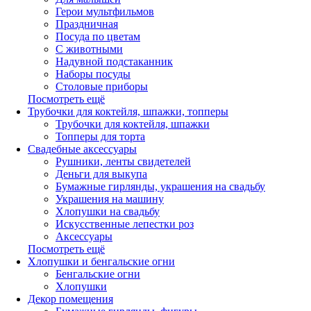
Герои мультфильмов
Праздничная
Посуда по цветам
С животными
Надувной подстаканник
Наборы посуды
Столовые приборы
Посмотреть ещё
Трубочки для коктейля, шпажки, топперы
Трубочки для коктейля, шпажки
Топперы для торта
Свадебные аксессуары
Рушники, ленты свидетелей
Деньги для выкупа
Бумажные гирлянды, украшения на свадьбу
Украшения на машину
Хлопушки на свадьбу
Искусственные лепестки роз
Аксессуары
Посмотреть ещё
Хлопушки и бенгальские огни
Бенгальские огни
Хлопушки
Декор помещения