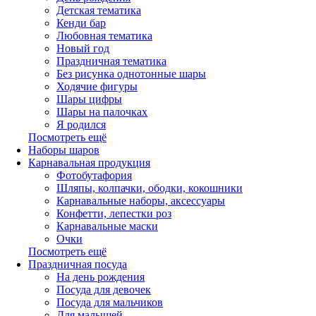
Детская тематика
Кенди бар
Любовная тематика
Новый год
Праздничная тематика
Без рисунка однотонные шары
Ходячие фигуры
Шары цифры
Шары на палочках
Я родился
Посмотреть ещё
Наборы шаров
Карнавальная продукция
Фотобутафория
Шляпы, колпачки, ободки, кокошники
Карнавальные наборы, аксессуары
Конфетти, лепестки роз
Карнавальные маски
Очки
Посмотреть ещё
Праздничная посуда
На день рождения
Посуда для девочек
Посуда для мальчиков
Для малышей