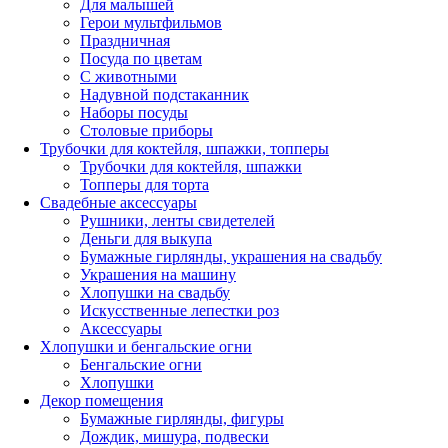
Для малышей
Герои мультфильмов
Праздничная
Посуда по цветам
С животными
Надувной подстаканник
Наборы посуды
Столовые приборы
Трубочки для коктейля, шпажки, топперы
Трубочки для коктейля, шпажки
Топперы для торта
Свадебные аксессуары
Рушники, ленты свидетелей
Деньги для выкупа
Бумажные гирлянды, украшения на свадьбу
Украшения на машину
Хлопушки на свадьбу
Искусственные лепестки роз
Аксессуары
Хлопушки и бенгальские огни
Бенгальские огни
Хлопушки
Декор помещения
Бумажные гирлянды, фигуры
Дождик, мишура, подвески