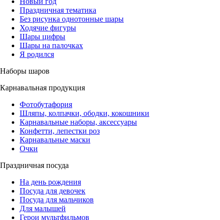
Новый год
Праздничная тематика
Без рисунка однотонные шары
Ходячие фигуры
Шары цифры
Шары на палочках
Я родился
Наборы шаров
Карнавальная продукция
Фотобутафория
Шляпы, колпачки, ободки, кокошники
Карнавальные наборы, аксессуары
Конфетти, лепестки роз
Карнавальные маски
Очки
Праздничная посуда
На день рождения
Посуда для девочек
Посуда для мальчиков
Для малышей
Герои мультфильмов