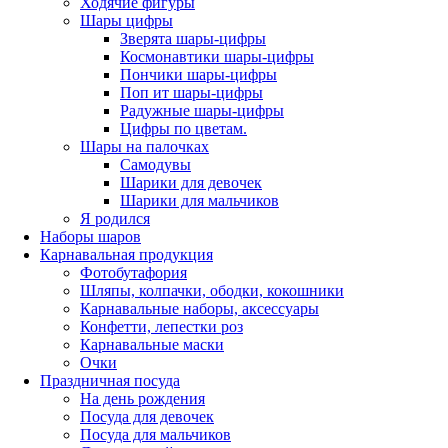
Ходячие фигуры
Шары цифры
Зверята шары-цифры
Космонавтики шары-цифры
Пончики шары-цифры
Поп ит шары-цифры
Радужные шары-цифры
Цифры по цветам.
Шары на палочках
Самодувы
Шарики для девочек
Шарики для мальчиков
Я родился
Наборы шаров
Карнавальная продукция
Фотобутафория
Шляпы, колпачки, ободки, кокошники
Карнавальные наборы, аксессуары
Конфетти, лепестки роз
Карнавальные маски
Очки
Праздничная посуда
На день рождения
Посуда для девочек
Посуда для мальчиков