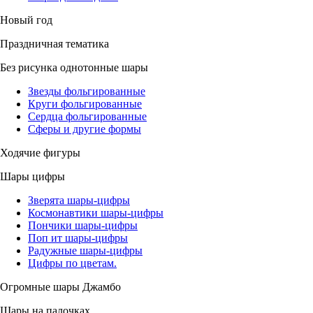
Новый год
Праздничная тематика
Без рисунка однотонные шары
Звезды фольгированные
Круги фольгированные
Сердца фольгированные
Сферы и другие формы
Ходячие фигуры
Шары цифры
Зверята шары-цифры
Космонавтики шары-цифры
Пончики шары-цифры
Поп ит шары-цифры
Радужные шары-цифры
Цифры по цветам.
Огромные шары Джамбо
Шары на палочках