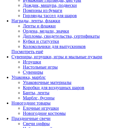
Бумажные гирлянды, фигуры
Дождик, мишура, подвески
Помпоны из бумаги
Гирлянды тассел для шаров
Награды, ленты, флажки
Ленты и флажки
Ордена, медали, значки
Дипломы, свидетельства, сертификаты
Кубки и статуэтки
Колокольчики для выпускников
Посмотреть ещё
Сувениры, игрушки, игры и мыльные пузыри
Игрушки
Настольные игры
Сувениры
Упаковка, марблс
Упаковочные материалы
Коробки для воздушных шаров
Банты, ленты
Марблс, бусины
Новогодние товары
Елочные игрушки
Новогодние костюмы
Праздничные свечи
Свечи цифры