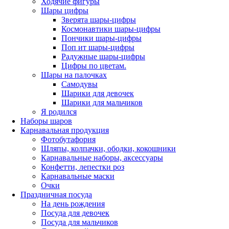
Ходячие фигуры
Шары цифры
Зверята шары-цифры
Космонавтики шары-цифры
Пончики шары-цифры
Поп ит шары-цифры
Радужные шары-цифры
Цифры по цветам.
Шары на палочках
Самодувы
Шарики для девочек
Шарики для мальчиков
Я родился
Наборы шаров
Карнавальная продукция
Фотобутафория
Шляпы, колпачки, ободки, кокошники
Карнавальные наборы, аксессуары
Конфетти, лепестки роз
Карнавальные маски
Очки
Праздничная посуда
На день рождения
Посуда для девочек
Посуда для мальчиков