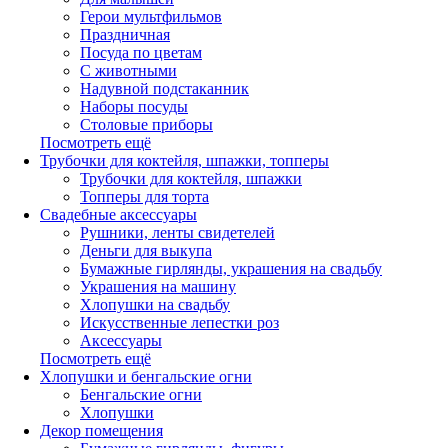
Герои мультфильмов
Праздничная
Посуда по цветам
С животными
Надувной подстаканник
Наборы посуды
Столовые приборы
Посмотреть ещё
Трубочки для коктейля, шпажки, топперы
Трубочки для коктейля, шпажки
Топперы для торта
Свадебные аксессуары
Рушники, ленты свидетелей
Деньги для выкупа
Бумажные гирлянды, украшения на свадьбу
Украшения на машину
Хлопушки на свадьбу
Искусственные лепестки роз
Аксессуары
Посмотреть ещё
Хлопушки и бенгальские огни
Бенгальские огни
Хлопушки
Декор помещения