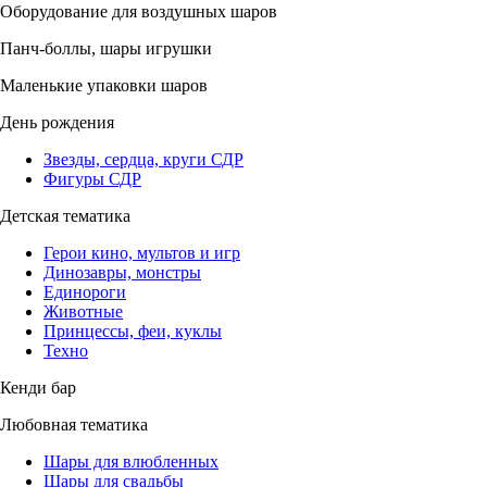
Оборудование для воздушных шаров
Панч-боллы, шары игрушки
Маленькие упаковки шаров
День рождения
Звезды, сердца, круги СДР
Фигуры СДР
Детская тематика
Герои кино, мультов и игр
Динозавры, монстры
Единороги
Животные
Принцессы, феи, куклы
Техно
Кенди бар
Любовная тематика
Шары для влюбленных
Шары для свадьбы