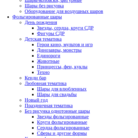
Шары-колбаски, фигурные
Шары без рисунка
Оборудование для воздушных шаров
Фольгированные шары
День рождения
Звезды, сердца, круги СДР
Фигуры СДР
Детская тематика
Герои кино, мультов и игр
Динозавры, монстры
Единороги
Животные
Принцессы, феи, куклы
Техно
Кенди бар
Любовная тематика
Шары для влюбленных
Шары для свадьбы
Новый год
Праздничная тематика
Без рисунка однотонные шары
Звезды фольгированные
Круги фольгированные
Сердца фольгированные
Сферы и другие формы