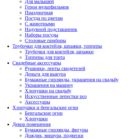
Для малышей
Герои мультфильмов
Праздничная
Посуда по цветам
С животными
Надувной подстаканник
Наборы посуды
Столовые приборы
Трубочки для коктейля, шпажки, топперы
Трубочки для коктейля, шпажки
Топперы для торта
Свадебные аксессуары
Рушники, ленты свидетелей
Деньги для выкупа
Бумажные гирлянды, украшения на свадьбу
Украшения на машину
Хлопушки на свадьбу
Искусственные лепестки роз
Аксессуары
Хлопушки и бенгальские огни
Бенгальские огни
Хлопушки
Декор помещения
Бумажные гирлянды, фигуры
Дождик, мишура, подвески