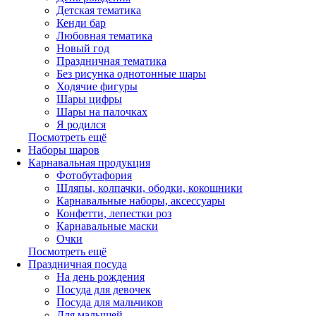
Детская тематика
Кенди бар
Любовная тематика
Новый год
Праздничная тематика
Без рисунка однотонные шары
Ходячие фигуры
Шары цифры
Шары на палочках
Я родился
Посмотреть ещё
Наборы шаров
Карнавальная продукция
Фотобутафория
Шляпы, колпачки, ободки, кокошники
Карнавальные наборы, аксессуары
Конфетти, лепестки роз
Карнавальные маски
Очки
Посмотреть ещё
Праздничная посуда
На день рождения
Посуда для девочек
Посуда для мальчиков
Для малышей