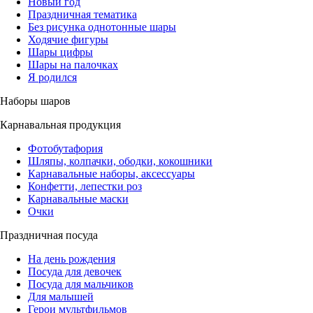
Новый год
Праздничная тематика
Без рисунка однотонные шары
Ходячие фигуры
Шары цифры
Шары на палочках
Я родился
Наборы шаров
Карнавальная продукция
Фотобутафория
Шляпы, колпачки, ободки, кокошники
Карнавальные наборы, аксессуары
Конфетти, лепестки роз
Карнавальные маски
Очки
Праздничная посуда
На день рождения
Посуда для девочек
Посуда для мальчиков
Для малышей
Герои мультфильмов