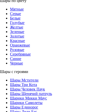
Шары по цвету
Мятные
Серые
Белые
Голубые
Желтые
Зеленые
Золотые
Красные
Оранжевые
Розовые
Серебряные
Синие
Черные
Шары с героями
Шары Мстители
Шары Три Кота
Шары Человек Паук
Шары Щенячий патруль
Шарики Микки Маус
Шарики Самолеты
Шары Единорог
Шары Леди Баг