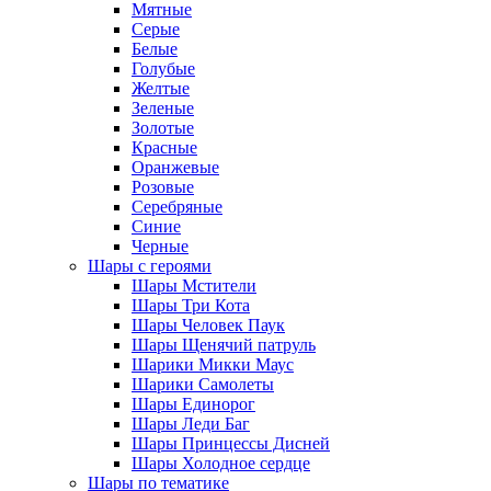
Мятные
Серые
Белые
Голубые
Желтые
Зеленые
Золотые
Красные
Оранжевые
Розовые
Серебряные
Синие
Черные
Шары с героями
Шары Мстители
Шары Три Кота
Шары Человек Паук
Шары Щенячий патруль
Шарики Микки Маус
Шарики Самолеты
Шары Единорог
Шары Леди Баг
Шары Принцессы Дисней
Шары Холодное сердце
Шары по тематике