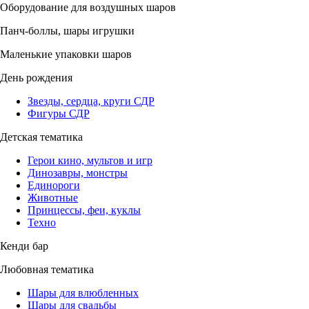
Оборудование для воздушных шаров
Панч-боллы, шары игрушки
Маленькие упаковки шаров
День рождения
Звезды, сердца, круги СДР
Фигуры СДР
Детская тематика
Герои кино, мультов и игр
Динозавры, монстры
Единороги
Животные
Принцессы, феи, куклы
Техно
Кенди бар
Любовная тематика
Шары для влюбленных
Шары для свадьбы