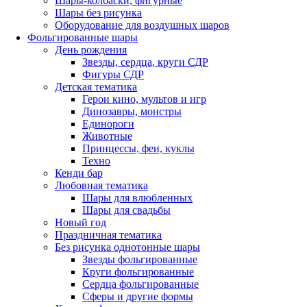
Шары-колбаски, фигурные
Шары без рисунка
Оборудование для воздушных шаров
Фольгированные шары
День рождения
Звезды, сердца, круги СДР
Фигуры СДР
Детская тематика
Герои кино, мультов и игр
Динозавры, монстры
Единороги
Животные
Принцессы, феи, куклы
Техно
Кенди бар
Любовная тематика
Шары для влюбленных
Шары для свадьбы
Новый год
Праздничная тематика
Без рисунка однотонные шары
Звезды фольгированные
Круги фольгированные
Сердца фольгированные
Сферы и другие формы