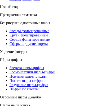
Новый год
Праздничная тематика
Без рисунка однотонные шары
Звезды фольгированные
Круги фольгированные
Сердца фольгированные
Сферы и другие формы
Ходячие фигуры
Шары цифры
Зверята шары-цифры
Космонавтики шары-цифры
Пончики шары-цифры
Поп ит шары-цифры
Радужные шары-цифры
Цифры по цветам.
Огромные шары Джамбо
Шары на палочках