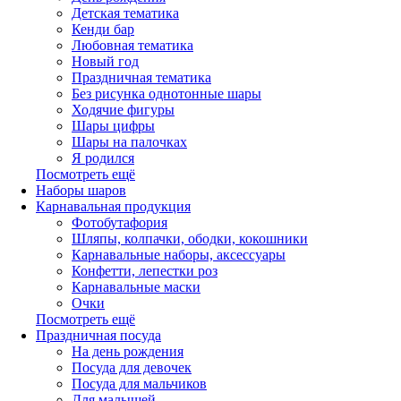
Детская тематика
Кенди бар
Любовная тематика
Новый год
Праздничная тематика
Без рисунка однотонные шары
Ходячие фигуры
Шары цифры
Шары на палочках
Я родился
Посмотреть ещё
Наборы шаров
Карнавальная продукция
Фотобутафория
Шляпы, колпачки, ободки, кокошники
Карнавальные наборы, аксессуары
Конфетти, лепестки роз
Карнавальные маски
Очки
Посмотреть ещё
Праздничная посуда
На день рождения
Посуда для девочек
Посуда для мальчиков
Для малышей