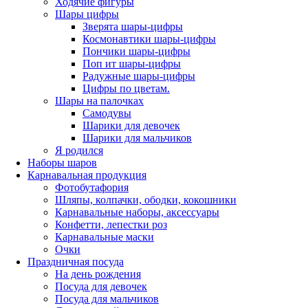
Ходячие фигуры
Шары цифры
Зверята шары-цифры
Космонавтики шары-цифры
Пончики шары-цифры
Поп ит шары-цифры
Радужные шары-цифры
Цифры по цветам.
Шары на палочках
Самодувы
Шарики для девочек
Шарики для мальчиков
Я родился
Наборы шаров
Карнавальная продукция
Фотобутафория
Шляпы, колпачки, ободки, кокошники
Карнавальные наборы, аксессуары
Конфетти, лепестки роз
Карнавальные маски
Очки
Праздничная посуда
На день рождения
Посуда для девочек
Посуда для мальчиков