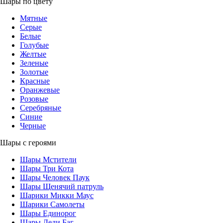
Шары по цвету
Мятные
Серые
Белые
Голубые
Желтые
Зеленые
Золотые
Красные
Оранжевые
Розовые
Серебряные
Синие
Черные
Шары с героями
Шары Мстители
Шары Три Кота
Шары Человек Паук
Шары Щенячий патруль
Шарики Микки Маус
Шарики Самолеты
Шары Единорог
Шары Леди Баг