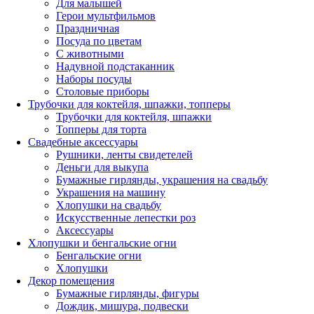
Для малышей
Герои мультфильмов
Праздничная
Посуда по цветам
С животными
Надувной подстаканник
Наборы посуды
Столовые приборы
Трубочки для коктейля, шпажки, топперы
Трубочки для коктейля, шпажки
Топперы для торта
Свадебные аксессуары
Рушники, ленты свидетелей
Деньги для выкупа
Бумажные гирлянды, украшения на свадьбу
Украшения на машину
Хлопушки на свадьбу
Искусственные лепестки роз
Аксессуары
Хлопушки и бенгальские огни
Бенгальские огни
Хлопушки
Декор помещения
Бумажные гирлянды, фигуры
Дождик, мишура, подвески