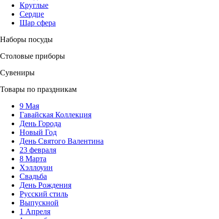
Круглые
Сердце
Шар сфера
Наборы посуды
Столовые приборы
Сувениры
Товары по праздникам
9 Мая
Гавайская Коллекция
День Города
Новый Год
День Святого Валентина
23 февраля
8 Марта
Хэллоуин
Свадьба
День Рождения
Русский стиль
Выпускной
1 Апреля