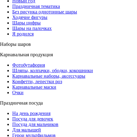
Новый год
Праздничная тематика
Без рисунка однотонные шары
Ходячие фигуры
Шары цифры
Шары на палочках
Я родился
Наборы шаров
Карнавальная продукция
Фотобутафория
Шляпы, колпачки, ободки, кокошники
Карнавальные наборы, аксессуары
Конфетти, лепестки роз
Карнавальные маски
Очки
Праздничная посуда
На день рождения
Посуда для девочек
Посуда для мальчиков
Для малышей
Герои мультфильмов