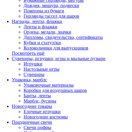
Бумажные гирлянды, фигуры
Дождик, мишура, подвески
Помпоны из бумаги
Гирлянды тассел для шаров
Награды, ленты, флажки
Ленты и флажки
Ордена, медали, значки
Дипломы, свидетельства, сертификаты
Кубки и статуэтки
Колокольчики для выпускников
Посмотреть ещё
Сувениры, игрушки, игры и мыльные пузыри
Игрушки
Настольные игры
Сувениры
Упаковка, марблс
Упаковочные материалы
Коробки для воздушных шаров
Банты, ленты
Марблс, бусины
Новогодние товары
Елочные игрушки
Новогодние костюмы
Праздничные свечи
Свечи цифры