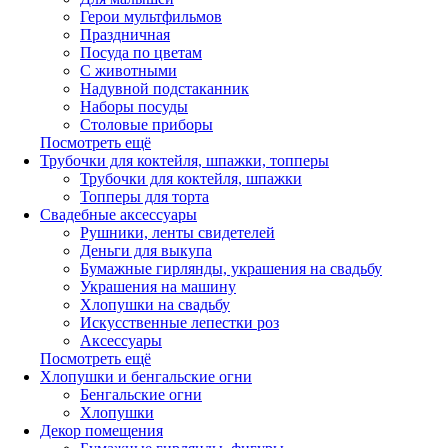
Герои мультфильмов
Праздничная
Посуда по цветам
С животными
Надувной подстаканник
Наборы посуды
Столовые приборы
Посмотреть ещё
Трубочки для коктейля, шпажки, топперы
Трубочки для коктейля, шпажки
Топперы для торта
Свадебные аксессуары
Рушники, ленты свидетелей
Деньги для выкупа
Бумажные гирлянды, украшения на свадьбу
Украшения на машину
Хлопушки на свадьбу
Искусственные лепестки роз
Аксессуары
Посмотреть ещё
Хлопушки и бенгальские огни
Бенгальские огни
Хлопушки
Декор помещения