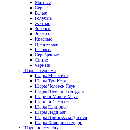
Мятные
Серые
Белые
Голубые
Желтые
Зеленые
Золотые
Красные
Оранжевые
Розовые
Серебряные
Синие
Черные
Шары с героями
Шары Мстители
Шары Три Кота
Шары Человек Паук
Шары Щенячий патруль
Шарики Микки Маус
Шарики Самолеты
Шары Единорог
Шары Леди Баг
Шары Принцессы Дисней
Шары Холодное сердце
Шары по тематике