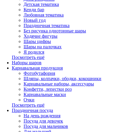
Детская тематика
Кенди бар
Любовная тематика
Новый год
Праздничная тематика
Без рисунка однотонные шары
Ходячие фигуры
Шары цифры
Шары на палочках
Я родился
Посмотреть ещё
Наборы шаров
Карнавальная продукция
Фотобутафория
Шляпы, колпачки, ободки, кокошники
Карнавальные наборы, аксессуары
Конфетти, лепестки роз
Карнавальные маски
Очки
Посмотреть ещё
Праздничная посуда
На день рождения
Посуда для девочек
Посуда для мальчиков
Для малышей