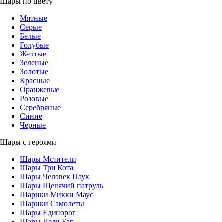
Шары по цвету
Мятные
Серые
Белые
Голубые
Желтые
Зеленые
Золотые
Красные
Оранжевые
Розовые
Серебряные
Синие
Черные
Шары с героями
Шары Мстители
Шары Три Кота
Шары Человек Паук
Шары Щенячий патруль
Шарики Микки Маус
Шарики Самолеты
Шары Единорог
Шары Леди Баг