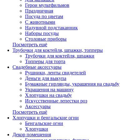
Герои мультфильмов
Праздничная
Посуда по цветам
С животными
Надувной подстаканник
Наборы посуды
Столовые приборы
Посмотреть ещё
Трубочки для коктейля, шпажки, топперы
Трубочки для коктейля, шпажки
Топперы для торта
Свадебные аксессуары
Рушники, ленты свидетелей
Деньги для выкупа
Бумажные гирлянды, украшения на свадьбу
Украшения на машину
Хлопушки на свадьбу
Искусственные лепестки роз
Аксессуары
Посмотреть ещё
Хлопушки и бенгальские огни
Бенгальские огни
Хлопушки
Декор помещения