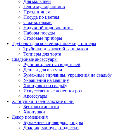
Для малышей
Герои мультфильмов
Праздничная
Посуда по цветам
С животными
Надувной подстаканник
Наборы посуды
Столовые приборы
Трубочки для коктейля, шпажки, топперы
Трубочки для коктейля, шпажки
Топперы для торта
Свадебные аксессуары
Рушники, ленты свидетелей
Деньги для выкупа
Бумажные гирлянды, украшения на свадьбу
Украшения на машину
Хлопушки на свадьбу
Искусственные лепестки роз
Аксессуары
Хлопушки и бенгальские огни
Бенгальские огни
Хлопушки
Декор помещения
Бумажные гирлянды, фигуры
Дождик, мишура, подвески