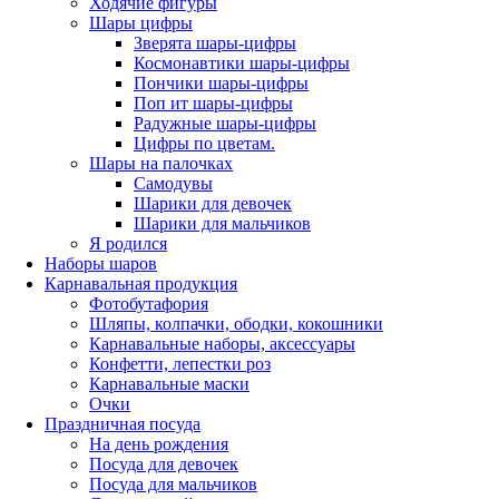
Ходячие фигуры
Шары цифры
Зверята шары-цифры
Космонавтики шары-цифры
Пончики шары-цифры
Поп ит шары-цифры
Радужные шары-цифры
Цифры по цветам.
Шары на палочках
Самодувы
Шарики для девочек
Шарики для мальчиков
Я родился
Наборы шаров
Карнавальная продукция
Фотобутафория
Шляпы, колпачки, ободки, кокошники
Карнавальные наборы, аксессуары
Конфетти, лепестки роз
Карнавальные маски
Очки
Праздничная посуда
На день рождения
Посуда для девочек
Посуда для мальчиков