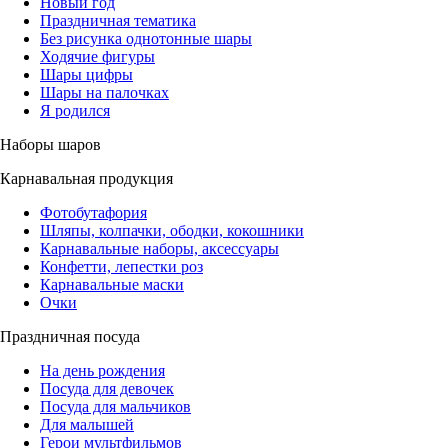
Новый год
Праздничная тематика
Без рисунка однотонные шары
Ходячие фигуры
Шары цифры
Шары на палочках
Я родился
Наборы шаров
Карнавальная продукция
Фотобутафория
Шляпы, колпачки, ободки, кокошники
Карнавальные наборы, аксессуары
Конфетти, лепестки роз
Карнавальные маски
Очки
Праздничная посуда
На день рождения
Посуда для девочек
Посуда для мальчиков
Для малышей
Герои мультфильмов