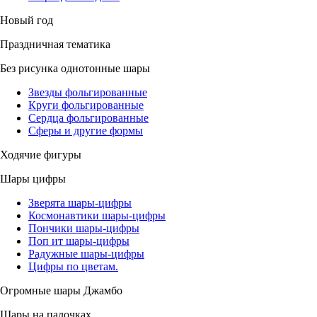
Новый год
Праздничная тематика
Без рисунка однотонные шары
Звезды фольгированные
Круги фольгированные
Сердца фольгированные
Сферы и другие формы
Ходячие фигуры
Шары цифры
Зверята шары-цифры
Космонавтики шары-цифры
Пончики шары-цифры
Поп ит шары-цифры
Радужные шары-цифры
Цифры по цветам.
Огромные шары Джамбо
Шары на палочках