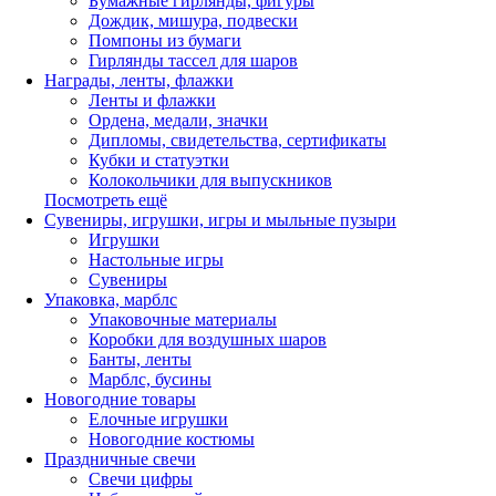
Бумажные гирлянды, фигуры
Дождик, мишура, подвески
Помпоны из бумаги
Гирлянды тассел для шаров
Награды, ленты, флажки
Ленты и флажки
Ордена, медали, значки
Дипломы, свидетельства, сертификаты
Кубки и статуэтки
Колокольчики для выпускников
Посмотреть ещё
Сувениры, игрушки, игры и мыльные пузыри
Игрушки
Настольные игры
Сувениры
Упаковка, марблс
Упаковочные материалы
Коробки для воздушных шаров
Банты, ленты
Марблс, бусины
Новогодние товары
Елочные игрушки
Новогодние костюмы
Праздничные свечи
Свечи цифры