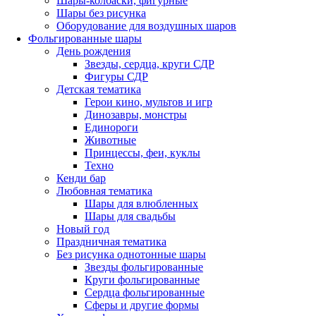
Шары-колбаски, фигурные
Шары без рисунка
Оборудование для воздушных шаров
Фольгированные шары
День рождения
Звезды, сердца, круги СДР
Фигуры СДР
Детская тематика
Герои кино, мультов и игр
Динозавры, монстры
Единороги
Животные
Принцессы, феи, куклы
Техно
Кенди бар
Любовная тематика
Шары для влюбленных
Шары для свадьбы
Новый год
Праздничная тематика
Без рисунка однотонные шары
Звезды фольгированные
Круги фольгированные
Сердца фольгированные
Сферы и другие формы