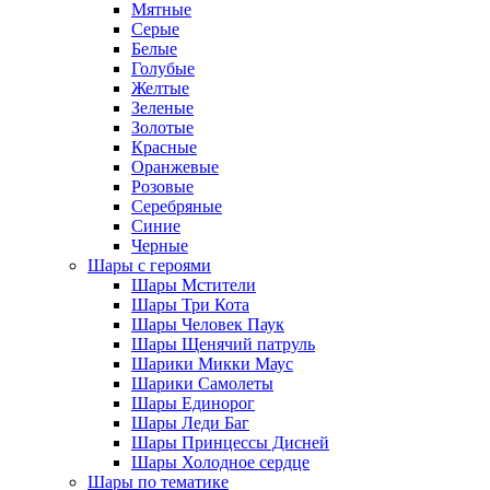
Мятные
Серые
Белые
Голубые
Желтые
Зеленые
Золотые
Красные
Оранжевые
Розовые
Серебряные
Синие
Черные
Шары с героями
Шары Мстители
Шары Три Кота
Шары Человек Паук
Шары Щенячий патруль
Шарики Микки Маус
Шарики Самолеты
Шары Единорог
Шары Леди Баг
Шары Принцессы Дисней
Шары Холодное сердце
Шары по тематике