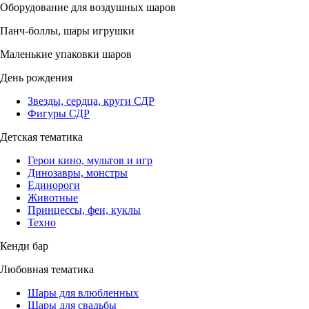
Оборудование для воздушных шаров
Панч-боллы, шары игрушки
Маленькие упаковки шаров
День рождения
Звезды, сердца, круги СДР
Фигуры СДР
Детская тематика
Герои кино, мультов и игр
Динозавры, монстры
Единороги
Животные
Принцессы, феи, куклы
Техно
Кенди бар
Любовная тематика
Шары для влюбленных
Шары для свадьбы