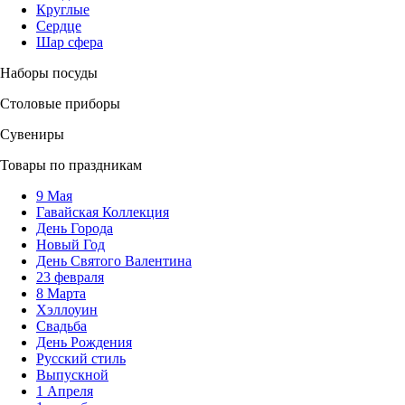
Круглые
Сердце
Шар сфера
Наборы посуды
Столовые приборы
Сувениры
Товары по праздникам
9 Мая
Гавайская Коллекция
День Города
Новый Год
День Святого Валентина
23 февраля
8 Марта
Хэллоуин
Свадьба
День Рождения
Русский стиль
Выпускной
1 Апреля