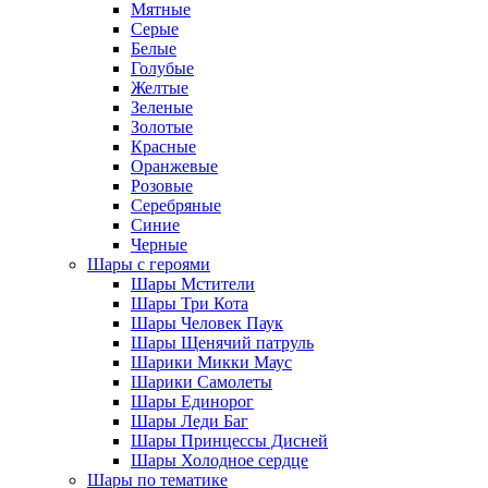
Мятные
Серые
Белые
Голубые
Желтые
Зеленые
Золотые
Красные
Оранжевые
Розовые
Серебряные
Синие
Черные
Шары с героями
Шары Мстители
Шары Три Кота
Шары Человек Паук
Шары Щенячий патруль
Шарики Микки Маус
Шарики Самолеты
Шары Единорог
Шары Леди Баг
Шары Принцессы Дисней
Шары Холодное сердце
Шары по тематике