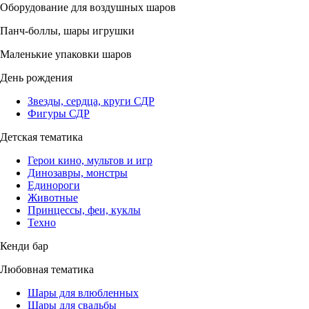
Оборудование для воздушных шаров
Панч-боллы, шары игрушки
Маленькие упаковки шаров
День рождения
Звезды, сердца, круги СДР
Фигуры СДР
Детская тематика
Герои кино, мультов и игр
Динозавры, монстры
Единороги
Животные
Принцессы, феи, куклы
Техно
Кенди бар
Любовная тематика
Шары для влюбленных
Шары для свадьбы