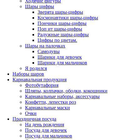
Ходячие фигуры
Шары цифры
Зверята шары-цифры
Космонавтики шары-цифры
Пончики шары-цифры
Поп ит шары-цифры
Радужные шары-цифры
Цифры по цветам.
Шары на палочках
Самодувы
Шарики для девочек
Шарики для мальчиков
Я родился
Наборы шаров
Карнавальная продукция
Фотобутафория
Шляпы, колпачки, ободки, кокошники
Карнавальные наборы, аксессуары
Конфетти, лепестки роз
Карнавальные маски
Очки
Праздничная посуда
На день рождения
Посуда для девочек
Посуда для мальчиков