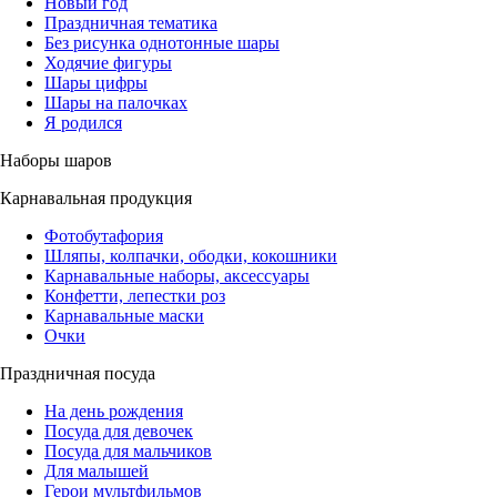
Новый год
Праздничная тематика
Без рисунка однотонные шары
Ходячие фигуры
Шары цифры
Шары на палочках
Я родился
Наборы шаров
Карнавальная продукция
Фотобутафория
Шляпы, колпачки, ободки, кокошники
Карнавальные наборы, аксессуары
Конфетти, лепестки роз
Карнавальные маски
Очки
Праздничная посуда
На день рождения
Посуда для девочек
Посуда для мальчиков
Для малышей
Герои мультфильмов