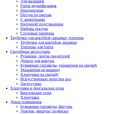
Для малышей
Герои мультфильмов
Праздничная
Посуда по цветам
С животными
Надувной подстаканник
Наборы посуды
Столовые приборы
Трубочки для коктейля, шпажки, топперы
Трубочки для коктейля, шпажки
Топперы для торта
Свадебные аксессуары
Рушники, ленты свидетелей
Деньги для выкупа
Бумажные гирлянды, украшения на свадьбу
Украшения на машину
Хлопушки на свадьбу
Искусственные лепестки роз
Аксессуары
Хлопушки и бенгальские огни
Бенгальские огни
Хлопушки
Декор помещения
Бумажные гирлянды, фигуры
Дождик, мишура, подвески