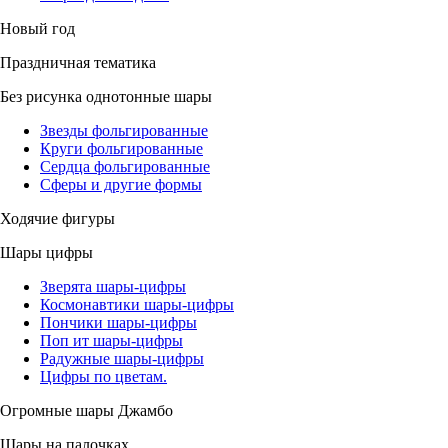
Новый год
Праздничная тематика
Без рисунка однотонные шары
Звезды фольгированные
Круги фольгированные
Сердца фольгированные
Сферы и другие формы
Ходячие фигуры
Шары цифры
Зверята шары-цифры
Космонавтики шары-цифры
Пончики шары-цифры
Поп ит шары-цифры
Радужные шары-цифры
Цифры по цветам.
Огромные шары Джамбо
Шары на палочках