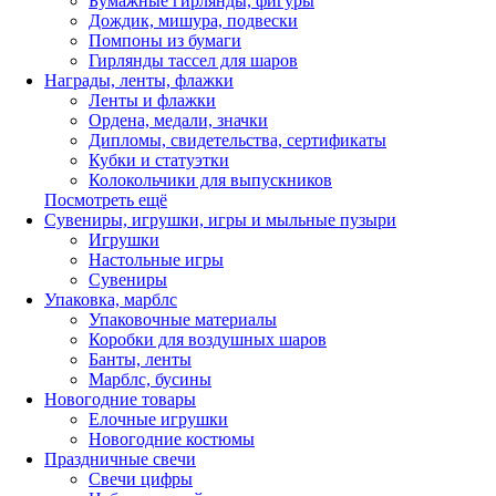
Бумажные гирлянды, фигуры
Дождик, мишура, подвески
Помпоны из бумаги
Гирлянды тассел для шаров
Награды, ленты, флажки
Ленты и флажки
Ордена, медали, значки
Дипломы, свидетельства, сертификаты
Кубки и статуэтки
Колокольчики для выпускников
Посмотреть ещё
Сувениры, игрушки, игры и мыльные пузыри
Игрушки
Настольные игры
Сувениры
Упаковка, марблс
Упаковочные материалы
Коробки для воздушных шаров
Банты, ленты
Марблс, бусины
Новогодние товары
Елочные игрушки
Новогодние костюмы
Праздничные свечи
Свечи цифры