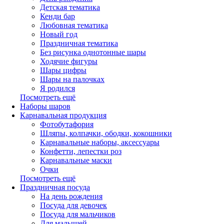
Детская тематика
Кенди бар
Любовная тематика
Новый год
Праздничная тематика
Без рисунка однотонные шары
Ходячие фигуры
Шары цифры
Шары на палочках
Я родился
Посмотреть ещё
Наборы шаров
Карнавальная продукция
Фотобутафория
Шляпы, колпачки, ободки, кокошники
Карнавальные наборы, аксессуары
Конфетти, лепестки роз
Карнавальные маски
Очки
Посмотреть ещё
Праздничная посуда
На день рождения
Посуда для девочек
Посуда для мальчиков
Для малышей