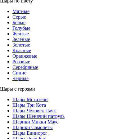
Шары по цвету
Мятные
Серые
Белые
Голубые
Желтые
Зеленые
Золотые
Красные
Оранжевые
Розовые
Серебряные
Синие
Черные
Шары с героями
Шары Мстители
Шары Три Кота
Шары Человек Паук
Шары Щенячий патруль
Шарики Микки Маус
Шарики Самолеты
Шары Единорог
Шары Леди Баг