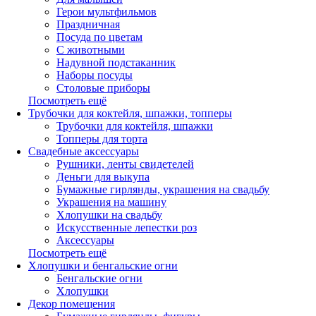
Герои мультфильмов
Праздничная
Посуда по цветам
С животными
Надувной подстаканник
Наборы посуды
Столовые приборы
Посмотреть ещё
Трубочки для коктейля, шпажки, топперы
Трубочки для коктейля, шпажки
Топперы для торта
Свадебные аксессуары
Рушники, ленты свидетелей
Деньги для выкупа
Бумажные гирлянды, украшения на свадьбу
Украшения на машину
Хлопушки на свадьбу
Искусственные лепестки роз
Аксессуары
Посмотреть ещё
Хлопушки и бенгальские огни
Бенгальские огни
Хлопушки
Декор помещения