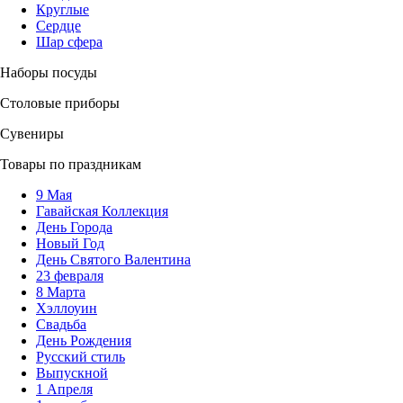
Круглые
Сердце
Шар сфера
Наборы посуды
Столовые приборы
Сувениры
Товары по праздникам
9 Мая
Гавайская Коллекция
День Города
Новый Год
День Святого Валентина
23 февраля
8 Марта
Хэллоуин
Свадьба
День Рождения
Русский стиль
Выпускной
1 Апреля