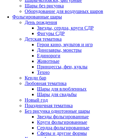
Шары-колбаски, фигурные
Шары без рисунка
Оборудование для воздушных шаров
Фольгированные шары
День рождения
Звезды, сердца, круги СДР
Фигуры СДР
Детская тематика
Герои кино, мультов и игр
Динозавры, монстры
Единороги
Животные
Принцессы, феи, куклы
Техно
Кенди бар
Любовная тематика
Шары для влюбленных
Шары для свадьбы
Новый год
Праздничная тематика
Без рисунка однотонные шары
Звезды фольгированные
Круги фольгированные
Сердца фольгированные
Сферы и другие формы