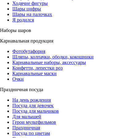
Ходячие фигуры
Шары цифры
Шары на палочках
Я родился
Наборы шаров
Карнавальная продукция
Фотобутафория
Шляпы, колпачки, ободки, кокошники
Карнавальные наборы, аксессуары
Конфетти, лепестки роз
Карнавальные маски
Очки
Праздничная посуда
На день рождения
Посуда для девочек
Посуда для мальчиков
Для малышей
Герои мультфильмов
Праздничная
Посуда по цветам