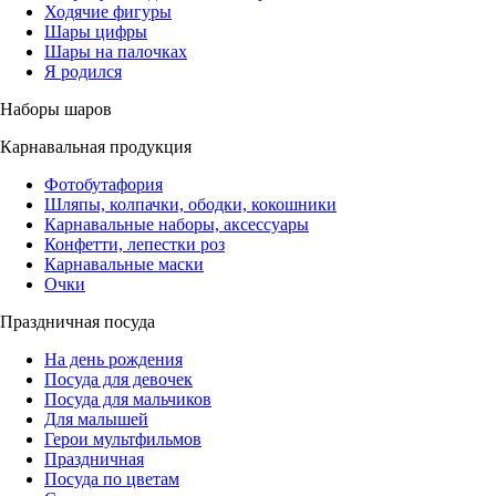
Ходячие фигуры
Шары цифры
Шары на палочках
Я родился
Наборы шаров
Карнавальная продукция
Фотобутафория
Шляпы, колпачки, ободки, кокошники
Карнавальные наборы, аксессуары
Конфетти, лепестки роз
Карнавальные маски
Очки
Праздничная посуда
На день рождения
Посуда для девочек
Посуда для мальчиков
Для малышей
Герои мультфильмов
Праздничная
Посуда по цветам