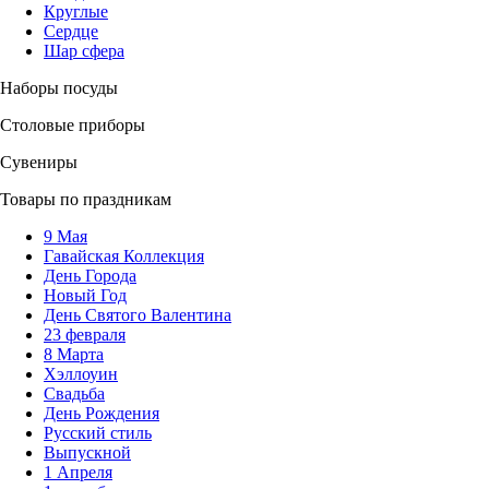
Круглые
Сердце
Шар сфера
Наборы посуды
Столовые приборы
Сувениры
Товары по праздникам
9 Мая
Гавайская Коллекция
День Города
Новый Год
День Святого Валентина
23 февраля
8 Марта
Хэллоуин
Свадьба
День Рождения
Русский стиль
Выпускной
1 Апреля