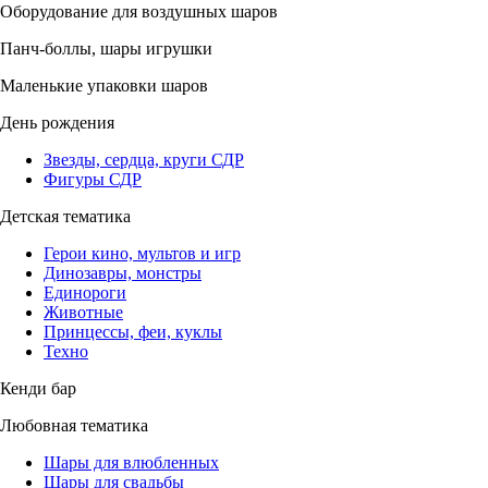
Оборудование для воздушных шаров
Панч-боллы, шары игрушки
Маленькие упаковки шаров
День рождения
Звезды, сердца, круги СДР
Фигуры СДР
Детская тематика
Герои кино, мультов и игр
Динозавры, монстры
Единороги
Животные
Принцессы, феи, куклы
Техно
Кенди бар
Любовная тематика
Шары для влюбленных
Шары для свадьбы