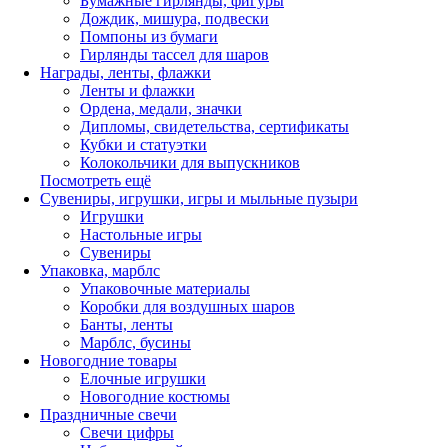
Бумажные гирлянды, фигуры
Дождик, мишура, подвески
Помпоны из бумаги
Гирлянды тассел для шаров
Награды, ленты, флажки
Ленты и флажки
Ордена, медали, значки
Дипломы, свидетельства, сертификаты
Кубки и статуэтки
Колокольчики для выпускников
Посмотреть ещё
Сувениры, игрушки, игры и мыльные пузыри
Игрушки
Настольные игры
Сувениры
Упаковка, марблс
Упаковочные материалы
Коробки для воздушных шаров
Банты, ленты
Марблс, бусины
Новогодние товары
Елочные игрушки
Новогодние костюмы
Праздничные свечи
Свечи цифры