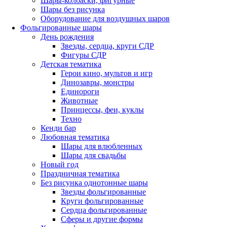
Шары-колбаски, фигурные
Шары без рисунка
Оборудование для воздушных шаров
Фольгированные шары
День рождения
Звезды, сердца, круги СДР
Фигуры СДР
Детская тематика
Герои кино, мультов и игр
Динозавры, монстры
Единороги
Животные
Принцессы, феи, куклы
Техно
Кенди бар
Любовная тематика
Шары для влюбленных
Шары для свадьбы
Новый год
Праздничная тематика
Без рисунка однотонные шары
Звезды фольгированные
Круги фольгированные
Сердца фольгированные
Сферы и другие формы