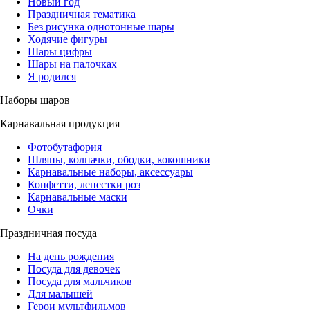
Новый год
Праздничная тематика
Без рисунка однотонные шары
Ходячие фигуры
Шары цифры
Шары на палочках
Я родился
Наборы шаров
Карнавальная продукция
Фотобутафория
Шляпы, колпачки, ободки, кокошники
Карнавальные наборы, аксессуары
Конфетти, лепестки роз
Карнавальные маски
Очки
Праздничная посуда
На день рождения
Посуда для девочек
Посуда для мальчиков
Для малышей
Герои мультфильмов