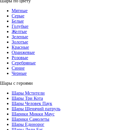
Шары по цвету
Мятные
Серые
Белые
Голубые
Желтые
Зеленые
Золотые
Красные
Оранжевые
Розовые
Серебряные
Синие
Черные
Шары с героями
Шары Мстители
Шары Три Кота
Шары Человек Паук
Шары Щенячий патруль
Шарики Микки Маус
Шарики Самолеты
Шары Единорог
Шары Леди Баг