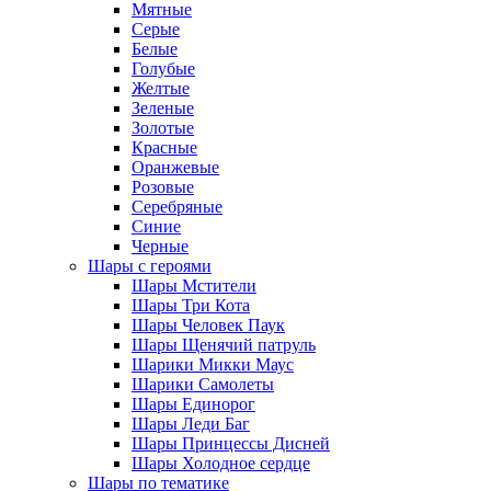
Мятные
Серые
Белые
Голубые
Желтые
Зеленые
Золотые
Красные
Оранжевые
Розовые
Серебряные
Синие
Черные
Шары с героями
Шары Мстители
Шары Три Кота
Шары Человек Паук
Шары Щенячий патруль
Шарики Микки Маус
Шарики Самолеты
Шары Единорог
Шары Леди Баг
Шары Принцессы Дисней
Шары Холодное сердце
Шары по тематике