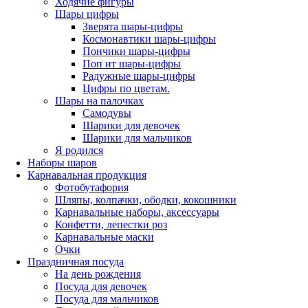
Ходячие фигуры
Шары цифры
Зверята шары-цифры
Космонавтики шары-цифры
Пончики шары-цифры
Поп ит шары-цифры
Радужные шары-цифры
Цифры по цветам.
Шары на палочках
Самодувы
Шарики для девочек
Шарики для мальчиков
Я родился
Наборы шаров
Карнавальная продукция
Фотобутафория
Шляпы, колпачки, ободки, кокошники
Карнавальные наборы, аксессуары
Конфетти, лепестки роз
Карнавальные маски
Очки
Праздничная посуда
На день рождения
Посуда для девочек
Посуда для мальчиков