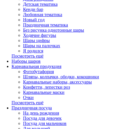
Детская тематика
Кенди бар
Любовная тематика
Новый год
Праздничная тематика
Без рисунка однотонные шары
Ходячие фигуры
Шары цифры
Шары на палочках
Я родился
Посмотреть ещё
Наборы шаров
Карнавальная продукция
Фотобутафория
Шляпы, колпачки, ободки, кокошники
Карнавальные наборы, аксессуары
Конфетти, лепестки роз
Карнавальные маски
Очки
Посмотреть ещё
Праздничная посуда
На день рождения
Посуда для девочек
Посуда для мальчиков
Для малышей