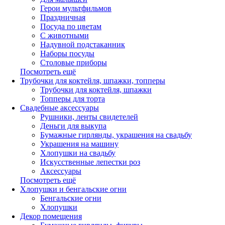
Герои мультфильмов
Праздничная
Посуда по цветам
С животными
Надувной подстаканник
Наборы посуды
Столовые приборы
Посмотреть ещё
Трубочки для коктейля, шпажки, топперы
Трубочки для коктейля, шпажки
Топперы для торта
Свадебные аксессуары
Рушники, ленты свидетелей
Деньги для выкупа
Бумажные гирлянды, украшения на свадьбу
Украшения на машину
Хлопушки на свадьбу
Искусственные лепестки роз
Аксессуары
Посмотреть ещё
Хлопушки и бенгальские огни
Бенгальские огни
Хлопушки
Декор помещения