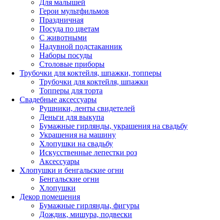
Для малышей
Герои мультфильмов
Праздничная
Посуда по цветам
С животными
Надувной подстаканник
Наборы посуды
Столовые приборы
Трубочки для коктейля, шпажки, топперы
Трубочки для коктейля, шпажки
Топперы для торта
Свадебные аксессуары
Рушники, ленты свидетелей
Деньги для выкупа
Бумажные гирлянды, украшения на свадьбу
Украшения на машину
Хлопушки на свадьбу
Искусственные лепестки роз
Аксессуары
Хлопушки и бенгальские огни
Бенгальские огни
Хлопушки
Декор помещения
Бумажные гирлянды, фигуры
Дождик, мишура, подвески