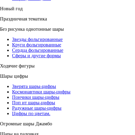
Новый год
Праздничная тематика
Без рисунка однотонные шары
Звезды фольгированные
Круги фольгированные
Сердца фольгированные
Сферы и другие формы
Ходячие фигуры
Шары цифры
Зверята шары-цифры
Космонавтики шары-цифры
Пончики шары-цифры
Поп ит шары-цифры
Радужные шары-цифры
Цифры по цветам.
Огромные шары Джамбо
Шары на палочках