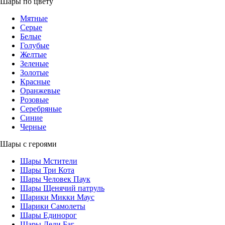
Шары по цвету
Мятные
Серые
Белые
Голубые
Желтые
Зеленые
Золотые
Красные
Оранжевые
Розовые
Серебряные
Синие
Черные
Шары с героями
Шары Мстители
Шары Три Кота
Шары Человек Паук
Шары Щенячий патруль
Шарики Микки Маус
Шарики Самолеты
Шары Единорог
Шары Леди Баг