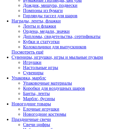
Бумажные гирлянды, фигуры
Дождик, мишура, подвески
Помпоны из бумаги
Гирлянды тассел для шаров
Награды, ленты, флажки
Ленты и флажки
Ордена, медали, значки
Дипломы, свидетельства, сертификаты
Кубки и статуэтки
Колокольчики для выпускников
Посмотреть ещё
Сувениры, игрушки, игры и мыльные пузыри
Игрушки
Настольные игры
Сувениры
Упаковка, марблс
Упаковочные материалы
Коробки для воздушных шаров
Банты, ленты
Марблс, бусины
Новогодние товары
Елочные игрушки
Новогодние костюмы
Праздничные свечи
Свечи цифры