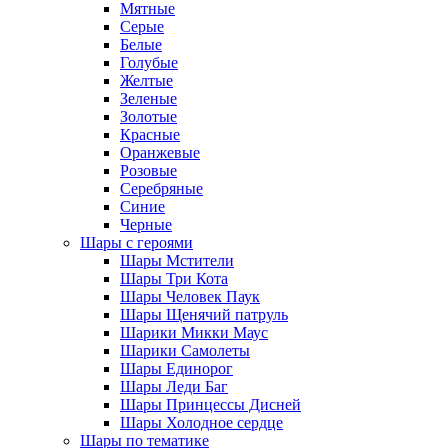
Мятные
Серые
Белые
Голубые
Желтые
Зеленые
Золотые
Красные
Оранжевые
Розовые
Серебряные
Синие
Черные
Шары с героями
Шары Мстители
Шары Три Кота
Шары Человек Паук
Шары Щенячий патруль
Шарики Микки Маус
Шарики Самолеты
Шары Единорог
Шары Леди Баг
Шары Принцессы Дисней
Шары Холодное сердце
Шары по тематике