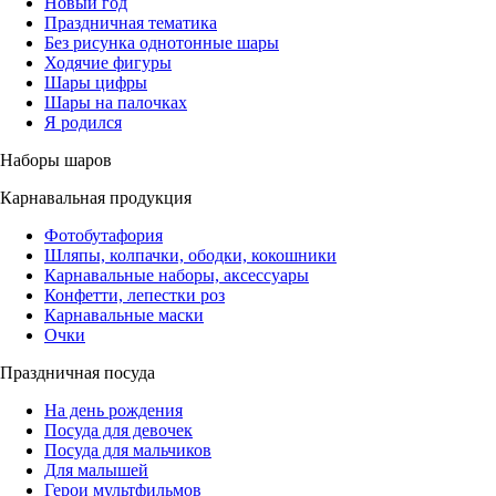
Новый год
Праздничная тематика
Без рисунка однотонные шары
Ходячие фигуры
Шары цифры
Шары на палочках
Я родился
Наборы шаров
Карнавальная продукция
Фотобутафория
Шляпы, колпачки, ободки, кокошники
Карнавальные наборы, аксессуары
Конфетти, лепестки роз
Карнавальные маски
Очки
Праздничная посуда
На день рождения
Посуда для девочек
Посуда для мальчиков
Для малышей
Герои мультфильмов