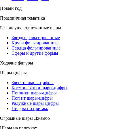
Новый год
Праздничная тематика
Без рисунка однотонные шары
Звезды фольгированные
Круги фольгированные
Сердца фольгированные
Сферы и другие формы
Ходячие фигуры
Шары цифры
Зверята шары-цифры
Космонавтики шары-цифры
Пончики шары-цифры
Поп ит шары-цифры
Радужные шары-цифры
Цифры по цветам.
Огромные шары Джамбо
Шары на палочках