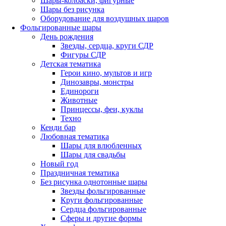
Шары-колбаски, фигурные
Шары без рисунка
Оборудование для воздушных шаров
Фольгированные шары
День рождения
Звезды, сердца, круги СДР
Фигуры СДР
Детская тематика
Герои кино, мультов и игр
Динозавры, монстры
Единороги
Животные
Принцессы, феи, куклы
Техно
Кенди бар
Любовная тематика
Шары для влюбленных
Шары для свадьбы
Новый год
Праздничная тематика
Без рисунка однотонные шары
Звезды фольгированные
Круги фольгированные
Сердца фольгированные
Сферы и другие формы