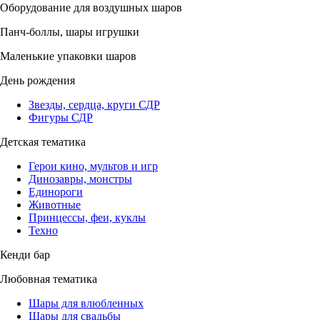
Оборудование для воздушных шаров
Панч-боллы, шары игрушки
Маленькие упаковки шаров
День рождения
Звезды, сердца, круги СДР
Фигуры СДР
Детская тематика
Герои кино, мультов и игр
Динозавры, монстры
Единороги
Животные
Принцессы, феи, куклы
Техно
Кенди бар
Любовная тематика
Шары для влюбленных
Шары для свадьбы