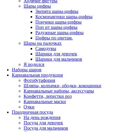
Ходячие фигуры
Шары цифры
Зверята шары-цифры
Космонавтики шары-цифры
Пончики шары-цифры
Поп ит шары-цифры
Радужные шары-цифры
Цифры по цветам.
Шары на палочках
Самодувы
Шарики для девочек
Шарики для мальчиков
Я родился
Наборы шаров
Карнавальная продукция
Фотобутафория
Шляпы, колпачки, ободки, кокошники
Карнавальные наборы, аксессуары
Конфетти, лепестки роз
Карнавальные маски
Очки
Праздничная посуда
На день рождения
Посуда для девочек
Посуда для мальчиков