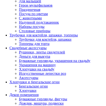
Для малышей
Герои мультфильмов
Праздничная
Посуда по цветам
С животными
Надувной подстаканник
Наборы посуды
Столовые приборы
Трубочки для коктейля, шпажки, топперы
Трубочки для коктейля, шпажки
Топперы для торта
Свадебные аксессуары
Рушники, ленты свидетелей
Деньги для выкупа
Бумажные гирлянды, украшения на свадьбу
Украшения на машину
Хлопушки на свадьбу
Искусственные лепестки роз
Аксессуары
Хлопушки и бенгальские огни
Бенгальские огни
Хлопушки
Декор помещения
Бумажные гирлянды, фигуры
Дождик, мишура, подвески