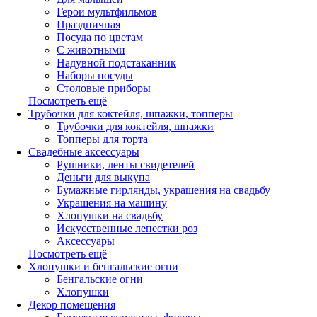
Герои мультфильмов
Праздничная
Посуда по цветам
С животными
Надувной подстаканник
Наборы посуды
Столовые приборы
Посмотреть ещё
Трубочки для коктейля, шпажки, топперы
Трубочки для коктейля, шпажки
Топперы для торта
Свадебные аксессуары
Рушники, ленты свидетелей
Деньги для выкупа
Бумажные гирлянды, украшения на свадьбу
Украшения на машину
Хлопушки на свадьбу
Искусственные лепестки роз
Аксессуары
Посмотреть ещё
Хлопушки и бенгальские огни
Бенгальские огни
Хлопушки
Декор помещения