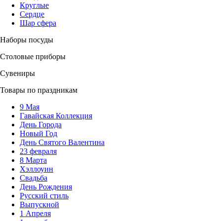
Круглые
Сердце
Шар сфера
Наборы посуды
Столовые приборы
Сувениры
Товары по праздникам
9 Мая
Гавайская Коллекция
День Города
Новый Год
День Святого Валентина
23 февраля
8 Марта
Хэллоуин
Свадьба
День Рождения
Русский стиль
Выпускной
1 Апреля