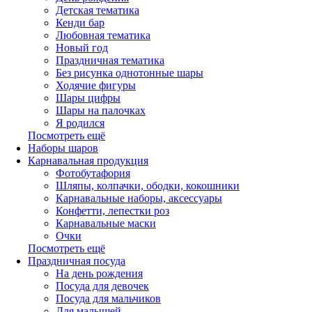
Детская тематика
Кенди бар
Любовная тематика
Новый год
Праздничная тематика
Без рисунка однотонные шары
Ходячие фигуры
Шары цифры
Шары на палочках
Я родился
Посмотреть ещё
Наборы шаров
Карнавальная продукция
Фотобутафория
Шляпы, колпачки, ободки, кокошники
Карнавальные наборы, аксессуары
Конфетти, лепестки роз
Карнавальные маски
Очки
Посмотреть ещё
Праздничная посуда
На день рождения
Посуда для девочек
Посуда для мальчиков
Для малышей