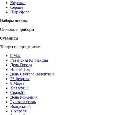
Круглые
Сердце
Шар сфера
Наборы посуды
Столовые приборы
Сувениры
Товары по праздникам
9 Мая
Гавайская Коллекция
День Города
Новый Год
День Святого Валентина
23 февраля
8 Марта
Хэллоуин
Свадьба
День Рождения
Русский стиль
Выпускной
1 Апреля