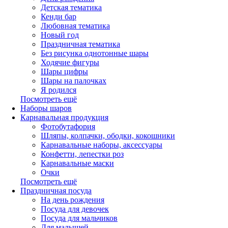
Детская тематика
Кенди бар
Любовная тематика
Новый год
Праздничная тематика
Без рисунка однотонные шары
Ходячие фигуры
Шары цифры
Шары на палочках
Я родился
Посмотреть ещё
Наборы шаров
Карнавальная продукция
Фотобутафория
Шляпы, колпачки, ободки, кокошники
Карнавальные наборы, аксессуары
Конфетти, лепестки роз
Карнавальные маски
Очки
Посмотреть ещё
Праздничная посуда
На день рождения
Посуда для девочек
Посуда для мальчиков
Для малышей