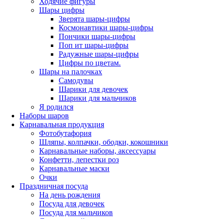
Ходячие фигуры
Шары цифры
Зверята шары-цифры
Космонавтики шары-цифры
Пончики шары-цифры
Поп ит шары-цифры
Радужные шары-цифры
Цифры по цветам.
Шары на палочках
Самодувы
Шарики для девочек
Шарики для мальчиков
Я родился
Наборы шаров
Карнавальная продукция
Фотобутафория
Шляпы, колпачки, ободки, кокошники
Карнавальные наборы, аксессуары
Конфетти, лепестки роз
Карнавальные маски
Очки
Праздничная посуда
На день рождения
Посуда для девочек
Посуда для мальчиков