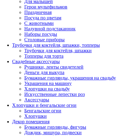
Для малышей
Герои мультфильмов
Праздничная
Посуда по цветам
С животными
Надувной подстаканник
Наборы посуды
Столовые приборы
Трубочки для коктейля, шпажки, топперы
Трубочки для коктейля, шпажки
Топперы для торта
Свадебные аксессуары
Рушники, ленты свидетелей
Деньги для выкупа
Бумажные гирлянды, украшения на свадьбу
Украшения на машину
Хлопушки на свадьбу
Искусственные лепестки роз
Аксессуары
Хлопушки и бенгальские огни
Бенгальские огни
Хлопушки
Декор помещения
Бумажные гирлянды, фигуры
Дождик, мишура, подвески