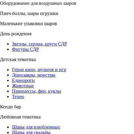
Оборудование для воздушных шаров
Панч-боллы, шары игрушки
Маленькие упаковки шаров
День рождения
Звезды, сердца, круги СДР
Фигуры СДР
Детская тематика
Герои кино, мультов и игр
Динозавры, монстры
Единороги
Животные
Принцессы, феи, куклы
Техно
Кенди бар
Любовная тематика
Шары для влюбленных
Шары для свадьбы