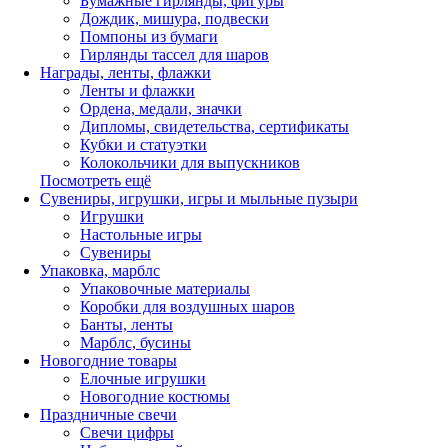
Бумажные гирлянды, фигуры
Дождик, мишура, подвески
Помпоны из бумаги
Гирлянды тассел для шаров
Награды, ленты, флажки
Ленты и флажки
Ордена, медали, значки
Дипломы, свидетельства, сертификаты
Кубки и статуэтки
Колокольчики для выпускников
Посмотреть ещё
Сувениры, игрушки, игры и мыльные пузыри
Игрушки
Настольные игры
Сувениры
Упаковка, марблс
Упаковочные материалы
Коробки для воздушных шаров
Банты, ленты
Марблс, бусины
Новогодние товары
Елочные игрушки
Новогодние костюмы
Праздничные свечи
Свечи цифры