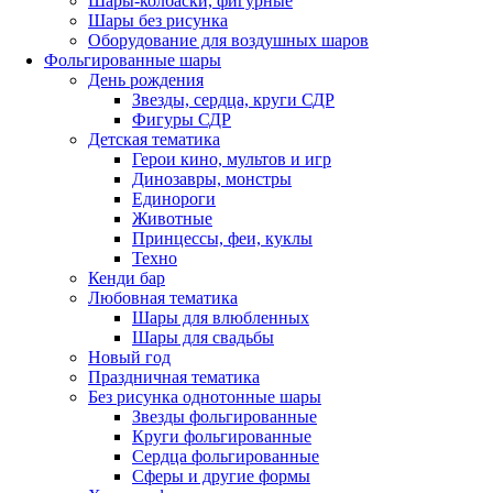
Шары-колбаски, фигурные
Шары без рисунка
Оборудование для воздушных шаров
Фольгированные шары
День рождения
Звезды, сердца, круги СДР
Фигуры СДР
Детская тематика
Герои кино, мультов и игр
Динозавры, монстры
Единороги
Животные
Принцессы, феи, куклы
Техно
Кенди бар
Любовная тематика
Шары для влюбленных
Шары для свадьбы
Новый год
Праздничная тематика
Без рисунка однотонные шары
Звезды фольгированные
Круги фольгированные
Сердца фольгированные
Сферы и другие формы