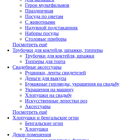
Герои мультфильмов
Праздничная
Посуда по цветам
С животными
Надувной подстаканник
Наборы посуды
Столовые приборы
Посмотреть ещё
Трубочки для коктейля, шпажки, топперы
Трубочки для коктейля, шпажки
Топперы для торта
Свадебные аксессуары
Рушники, ленты свидетелей
Деньги для выкупа
Бумажные гирлянды, украшения на свадьбу
Украшения на машину
Хлопушки на свадьбу
Искусственные лепестки роз
Аксессуары
Посмотреть ещё
Хлопушки и бенгальские огни
Бенгальские огни
Хлопушки
Декор помещения