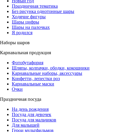
Новый год
Праздничная тематика
Без рисунка однотонные шары
Ходячие фигуры
Шары цифры
Шары на палочках
Я родился
Наборы шаров
Карнавальная продукция
Фотобутафория
Шляпы, колпачки, ободки, кокошники
Карнавальные наборы, аксессуары
Конфетти, лепестки роз
Карнавальные маски
Очки
Праздничная посуда
На день рождения
Посуда для девочек
Посуда для мальчиков
Для малышей
Герои мультфильмов