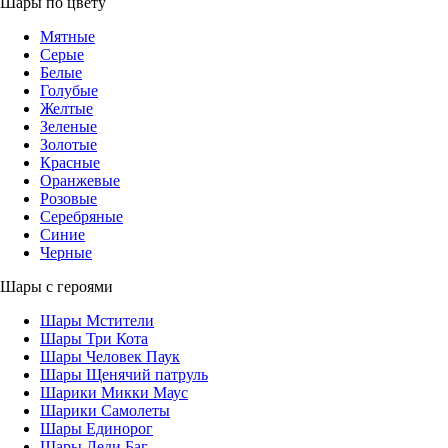
Шары по цвету
Мятные
Серые
Белые
Голубые
Желтые
Зеленые
Золотые
Красные
Оранжевые
Розовые
Серебряные
Синие
Черные
Шары с героями
Шары Мстители
Шары Три Кота
Шары Человек Паук
Шары Щенячий патруль
Шарики Микки Маус
Шарики Самолеты
Шары Единорог
Шары Леди Баг