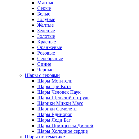
Мятные
Серые
Белые
Голубые
Желтые
Зеленые
Золотые
Красные
Оранжевые
Розовые
Серебряные
Синие
Черные
Шары с героями
Шары Мстители
Шары Три Кота
Шары Человек Паук
Шары Щенячий патруль
Шарики Микки Маус
Шарики Самолеты
Шары Единорог
Шары Леди Баг
Шары Принцессы Дисней
Шары Холодное сердце
Шары по тематике