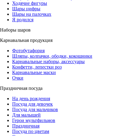
Ходячие фигуры
Шары цифры
Шары на палочках
Я родился
Наборы шаров
Карнавальная продукция
Фотобутафория
Шляпы, колпачки, ободки, кокошники
Карнавальные наборы, аксессуары
Конфетти, лепестки роз
Карнавальные маски
Очки
Праздничная посуда
На день рождения
Посуда для девочек
Посуда для мальчиков
Для малышей
Герои мультфильмов
Праздничная
Посуда по цветам