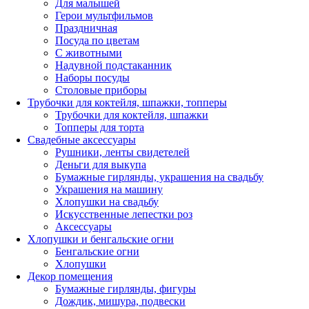
Для малышей
Герои мультфильмов
Праздничная
Посуда по цветам
С животными
Надувной подстаканник
Наборы посуды
Столовые приборы
Трубочки для коктейля, шпажки, топперы
Трубочки для коктейля, шпажки
Топперы для торта
Свадебные аксессуары
Рушники, ленты свидетелей
Деньги для выкупа
Бумажные гирлянды, украшения на свадьбу
Украшения на машину
Хлопушки на свадьбу
Искусственные лепестки роз
Аксессуары
Хлопушки и бенгальские огни
Бенгальские огни
Хлопушки
Декор помещения
Бумажные гирлянды, фигуры
Дождик, мишура, подвески