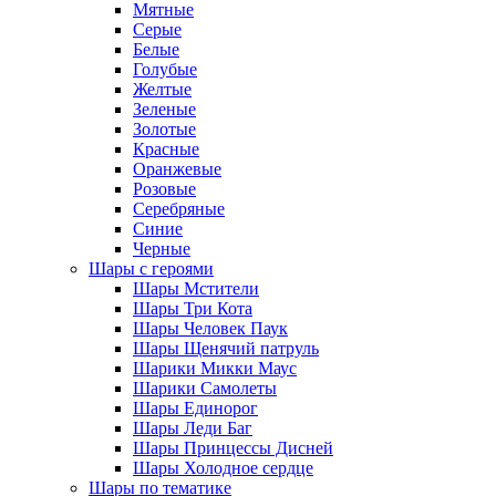
Мятные
Серые
Белые
Голубые
Желтые
Зеленые
Золотые
Красные
Оранжевые
Розовые
Серебряные
Синие
Черные
Шары с героями
Шары Мстители
Шары Три Кота
Шары Человек Паук
Шары Щенячий патруль
Шарики Микки Маус
Шарики Самолеты
Шары Единорог
Шары Леди Баг
Шары Принцессы Дисней
Шары Холодное сердце
Шары по тематике