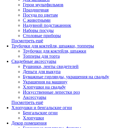
Герои мультфильмов
Праздничная
Посуда по цветам
С животными
Надувной подстаканник
Наборы посуды
Столовые приборы
Посмотреть ещё
Трубочки для коктейля, шпажки, топперы
Трубочки для коктейля, шпажки
Топперы для торта
Свадебные аксессуары
Рушники, ленты свидетелей
Деньги для выкупа
Бумажные гирлянды, украшения на свадьбу
Украшения на машину
Хлопушки на свадьбу
Искусственные лепестки роз
Аксессуары
Посмотреть ещё
Хлопушки и бенгальские огни
Бенгальские огни
Хлопушки
Декор помещения