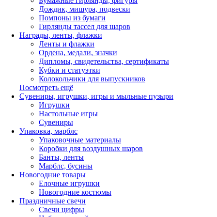
Бумажные гирлянды, фигуры
Дождик, мишура, подвески
Помпоны из бумаги
Гирлянды тассел для шаров
Награды, ленты, флажки
Ленты и флажки
Ордена, медали, значки
Дипломы, свидетельства, сертификаты
Кубки и статуэтки
Колокольчики для выпускников
Посмотреть ещё
Сувениры, игрушки, игры и мыльные пузыри
Игрушки
Настольные игры
Сувениры
Упаковка, марблс
Упаковочные материалы
Коробки для воздушных шаров
Банты, ленты
Марблс, бусины
Новогодние товары
Елочные игрушки
Новогодние костюмы
Праздничные свечи
Свечи цифры