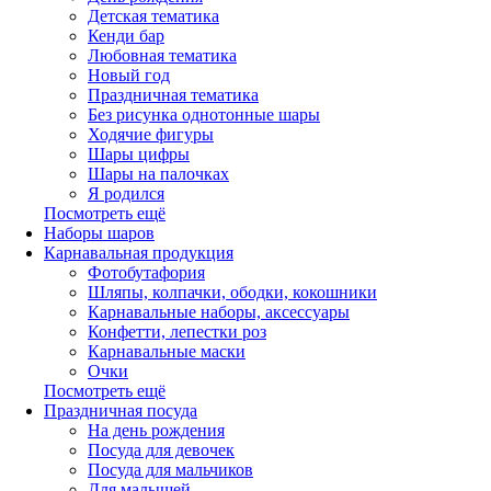
Детская тематика
Кенди бар
Любовная тематика
Новый год
Праздничная тематика
Без рисунка однотонные шары
Ходячие фигуры
Шары цифры
Шары на палочках
Я родился
Посмотреть ещё
Наборы шаров
Карнавальная продукция
Фотобутафория
Шляпы, колпачки, ободки, кокошники
Карнавальные наборы, аксессуары
Конфетти, лепестки роз
Карнавальные маски
Очки
Посмотреть ещё
Праздничная посуда
На день рождения
Посуда для девочек
Посуда для мальчиков
Для малышей