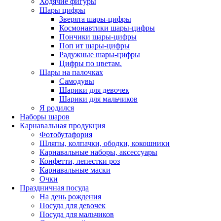
Ходячие фигуры
Шары цифры
Зверята шары-цифры
Космонавтики шары-цифры
Пончики шары-цифры
Поп ит шары-цифры
Радужные шары-цифры
Цифры по цветам.
Шары на палочках
Самодувы
Шарики для девочек
Шарики для мальчиков
Я родился
Наборы шаров
Карнавальная продукция
Фотобутафория
Шляпы, колпачки, ободки, кокошники
Карнавальные наборы, аксессуары
Конфетти, лепестки роз
Карнавальные маски
Очки
Праздничная посуда
На день рождения
Посуда для девочек
Посуда для мальчиков