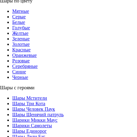
Шары по цвету
Мятные
Серые
Белые
Голубые
Желтые
Зеленые
Золотые
Красные
Оранжевые
Розовые
Серебряные
Синие
Черные
Шары с героями
Шары Мстители
Шары Три Кота
Шары Человек Паук
Шары Щенячий патруль
Шарики Микки Маус
Шарики Самолеты
Шары Единорог
Шары Леди Баг