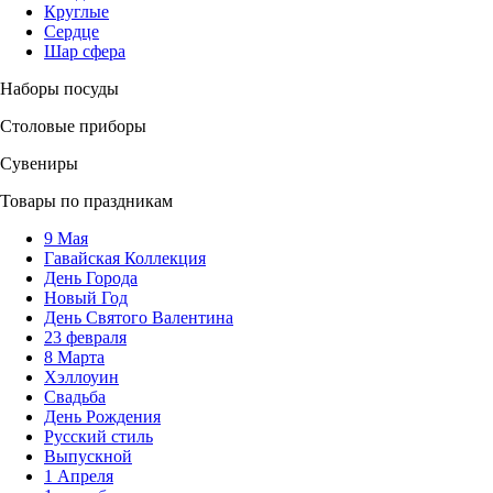
Круглые
Сердце
Шар сфера
Наборы посуды
Столовые приборы
Сувениры
Товары по праздникам
9 Мая
Гавайская Коллекция
День Города
Новый Год
День Святого Валентина
23 февраля
8 Марта
Хэллоуин
Свадьба
День Рождения
Русский стиль
Выпускной
1 Апреля