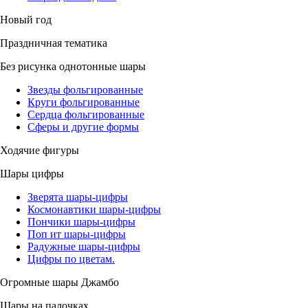
Новый год
Праздничная тематика
Без рисунка однотонные шары
Звезды фольгированные
Круги фольгированные
Сердца фольгированные
Сферы и другие формы
Ходячие фигуры
Шары цифры
Зверята шары-цифры
Космонавтики шары-цифры
Пончики шары-цифры
Поп ит шары-цифры
Радужные шары-цифры
Цифры по цветам.
Огромные шары Джамбо
Шары на палочках