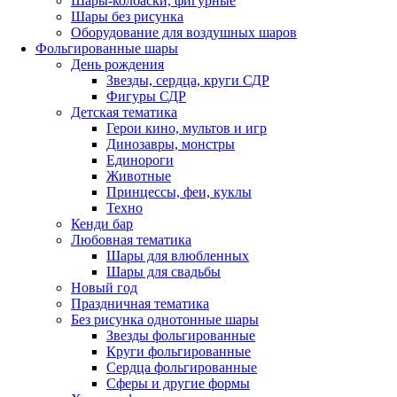
Шары-колбаски, фигурные
Шары без рисунка
Оборудование для воздушных шаров
Фольгированные шары
День рождения
Звезды, сердца, круги СДР
Фигуры СДР
Детская тематика
Герои кино, мультов и игр
Динозавры, монстры
Единороги
Животные
Принцессы, феи, куклы
Техно
Кенди бар
Любовная тематика
Шары для влюбленных
Шары для свадьбы
Новый год
Праздничная тематика
Без рисунка однотонные шары
Звезды фольгированные
Круги фольгированные
Сердца фольгированные
Сферы и другие формы