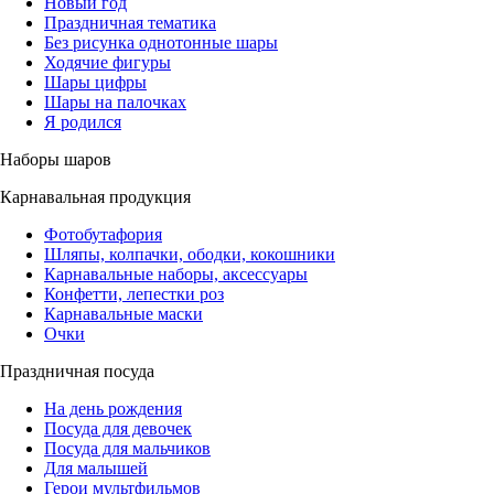
Новый год
Праздничная тематика
Без рисунка однотонные шары
Ходячие фигуры
Шары цифры
Шары на палочках
Я родился
Наборы шаров
Карнавальная продукция
Фотобутафория
Шляпы, колпачки, ободки, кокошники
Карнавальные наборы, аксессуары
Конфетти, лепестки роз
Карнавальные маски
Очки
Праздничная посуда
На день рождения
Посуда для девочек
Посуда для мальчиков
Для малышей
Герои мультфильмов