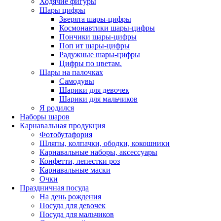
Ходячие фигуры
Шары цифры
Зверята шары-цифры
Космонавтики шары-цифры
Пончики шары-цифры
Поп ит шары-цифры
Радужные шары-цифры
Цифры по цветам.
Шары на палочках
Самодувы
Шарики для девочек
Шарики для мальчиков
Я родился
Наборы шаров
Карнавальная продукция
Фотобутафория
Шляпы, колпачки, ободки, кокошники
Карнавальные наборы, аксессуары
Конфетти, лепестки роз
Карнавальные маски
Очки
Праздничная посуда
На день рождения
Посуда для девочек
Посуда для мальчиков