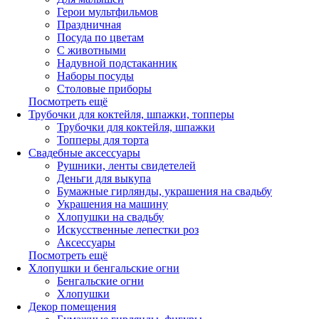
Герои мультфильмов
Праздничная
Посуда по цветам
С животными
Надувной подстаканник
Наборы посуды
Столовые приборы
Посмотреть ещё
Трубочки для коктейля, шпажки, топперы
Трубочки для коктейля, шпажки
Топперы для торта
Свадебные аксессуары
Рушники, ленты свидетелей
Деньги для выкупа
Бумажные гирлянды, украшения на свадьбу
Украшения на машину
Хлопушки на свадьбу
Искусственные лепестки роз
Аксессуары
Посмотреть ещё
Хлопушки и бенгальские огни
Бенгальские огни
Хлопушки
Декор помещения