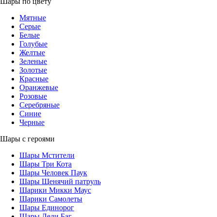
Шары по цвету
Мятные
Серые
Белые
Голубые
Желтые
Зеленые
Золотые
Красные
Оранжевые
Розовые
Серебряные
Синие
Черные
Шары с героями
Шары Мстители
Шары Три Кота
Шары Человек Паук
Шары Щенячий патруль
Шарики Микки Маус
Шарики Самолеты
Шары Единорог
Шары Леди Баг