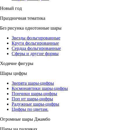
Новый год
Праздничная тематика
Без рисунка однотонные шары
Звезды фольгированные
Круги фольгированные
Сердца фольгированные
Сферы и другие формы
Ходячие фигуры
Шары цифры
Зверята шары-цифры
Космонавтики шары-цифры
Пончики шары-цифры
Поп ит шары-цифры
Радужные шары-цифры
Цифры по цветам.
Огромные шары Джамбо
Шары на палочках