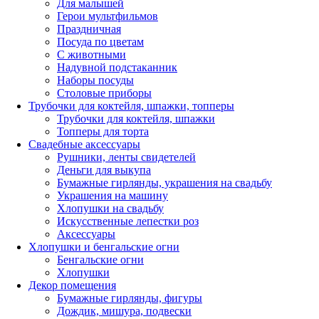
Для малышей
Герои мультфильмов
Праздничная
Посуда по цветам
С животными
Надувной подстаканник
Наборы посуды
Столовые приборы
Трубочки для коктейля, шпажки, топперы
Трубочки для коктейля, шпажки
Топперы для торта
Свадебные аксессуары
Рушники, ленты свидетелей
Деньги для выкупа
Бумажные гирлянды, украшения на свадьбу
Украшения на машину
Хлопушки на свадьбу
Искусственные лепестки роз
Аксессуары
Хлопушки и бенгальские огни
Бенгальские огни
Хлопушки
Декор помещения
Бумажные гирлянды, фигуры
Дождик, мишура, подвески