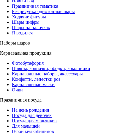
Новый год
Праздничная тематика
Без рисунка однотонные шары
Ходячие фигуры
Шары цифры
Шары на палочках
Я родился
Наборы шаров
Карнавальная продукция
Фотобутафория
Шляпы, колпачки, ободки, кокошники
Карнавальные наборы, аксессуары
Конфетти, лепестки роз
Карнавальные маски
Очки
Праздничная посуда
На день рождения
Посуда для девочек
Посуда для мальчиков
Для малышей
Герои мультфильмов