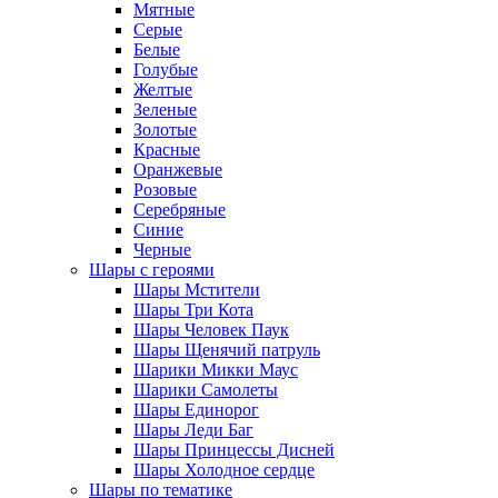
Мятные
Серые
Белые
Голубые
Желтые
Зеленые
Золотые
Красные
Оранжевые
Розовые
Серебряные
Синие
Черные
Шары с героями
Шары Мстители
Шары Три Кота
Шары Человек Паук
Шары Щенячий патруль
Шарики Микки Маус
Шарики Самолеты
Шары Единорог
Шары Леди Баг
Шары Принцессы Дисней
Шары Холодное сердце
Шары по тематике