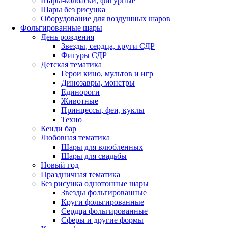
Шары-колбаски, фигурные
Шары без рисунка
Оборудование для воздушных шаров
Фольгированные шары
День рождения
Звезды, сердца, круги СДР
Фигуры СДР
Детская тематика
Герои кино, мультов и игр
Динозавры, монстры
Единороги
Животные
Принцессы, феи, куклы
Техно
Кенди бар
Любовная тематика
Шары для влюбленных
Шары для свадьбы
Новый год
Праздничная тематика
Без рисунка однотонные шары
Звезды фольгированные
Круги фольгированные
Сердца фольгированные
Сферы и другие формы