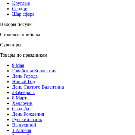
Круглые
Сердце
Шар сфера
Наборы посуды
Столовые приборы
Сувениры
Товары по праздникам
9 Мая
Гавайская Коллекция
День Города
Новый Год
День Святого Валентина
23 февраля
8 Марта
Хэллоуин
Свадьба
День Рождения
Русский стиль
Выпускной
1 Апреля