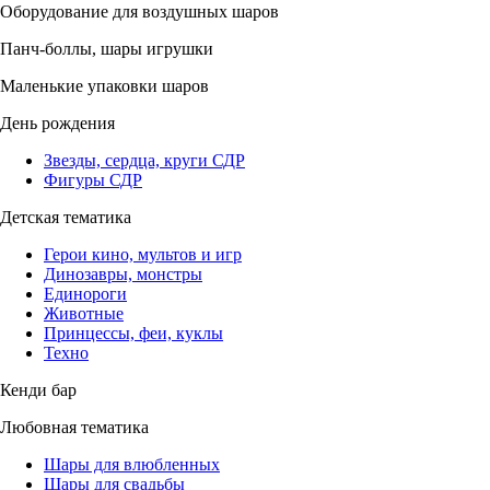
Оборудование для воздушных шаров
Панч-боллы, шары игрушки
Маленькие упаковки шаров
День рождения
Звезды, сердца, круги СДР
Фигуры СДР
Детская тематика
Герои кино, мультов и игр
Динозавры, монстры
Единороги
Животные
Принцессы, феи, куклы
Техно
Кенди бар
Любовная тематика
Шары для влюбленных
Шары для свадьбы