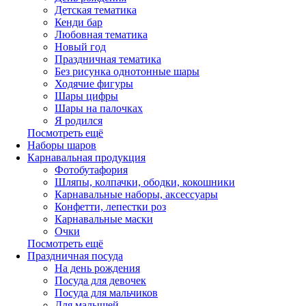
Детская тематика
Кенди бар
Любовная тематика
Новый год
Праздничная тематика
Без рисунка однотонные шары
Ходячие фигуры
Шары цифры
Шары на палочках
Я родился
Посмотреть ещё
Наборы шаров
Карнавальная продукция
Фотобутафория
Шляпы, колпачки, ободки, кокошники
Карнавальные наборы, аксессуары
Конфетти, лепестки роз
Карнавальные маски
Очки
Посмотреть ещё
Праздничная посуда
На день рождения
Посуда для девочек
Посуда для мальчиков
Для малышей