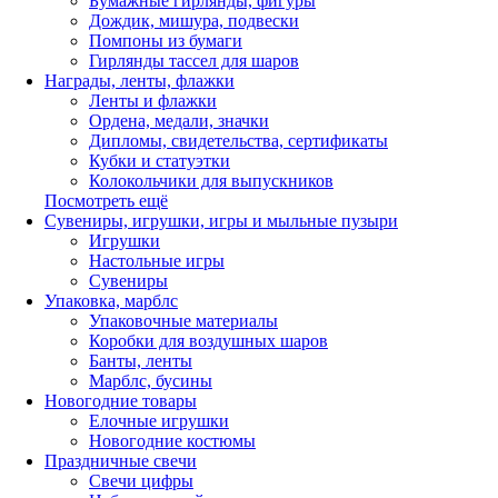
Бумажные гирлянды, фигуры
Дождик, мишура, подвески
Помпоны из бумаги
Гирлянды тассел для шаров
Награды, ленты, флажки
Ленты и флажки
Ордена, медали, значки
Дипломы, свидетельства, сертификаты
Кубки и статуэтки
Колокольчики для выпускников
Посмотреть ещё
Сувениры, игрушки, игры и мыльные пузыри
Игрушки
Настольные игры
Сувениры
Упаковка, марблс
Упаковочные материалы
Коробки для воздушных шаров
Банты, ленты
Марблс, бусины
Новогодние товары
Елочные игрушки
Новогодние костюмы
Праздничные свечи
Свечи цифры