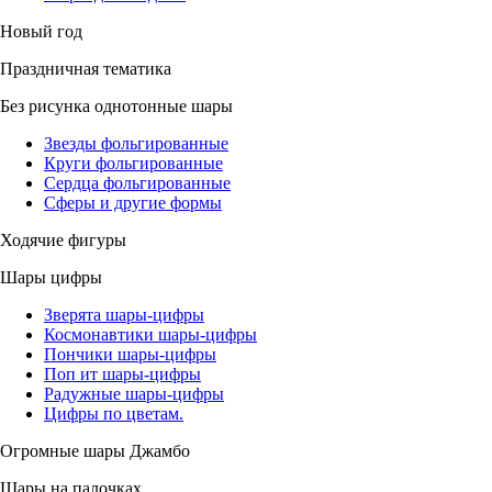
Новый год
Праздничная тематика
Без рисунка однотонные шары
Звезды фольгированные
Круги фольгированные
Сердца фольгированные
Сферы и другие формы
Ходячие фигуры
Шары цифры
Зверята шары-цифры
Космонавтики шары-цифры
Пончики шары-цифры
Поп ит шары-цифры
Радужные шары-цифры
Цифры по цветам.
Огромные шары Джамбо
Шары на палочках