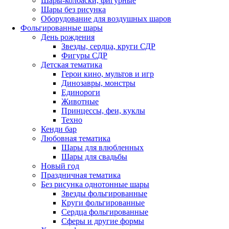
Шары-колбаски, фигурные
Шары без рисунка
Оборудование для воздушных шаров
Фольгированные шары
День рождения
Звезды, сердца, круги СДР
Фигуры СДР
Детская тематика
Герои кино, мультов и игр
Динозавры, монстры
Единороги
Животные
Принцессы, феи, куклы
Техно
Кенди бар
Любовная тематика
Шары для влюбленных
Шары для свадьбы
Новый год
Праздничная тематика
Без рисунка однотонные шары
Звезды фольгированные
Круги фольгированные
Сердца фольгированные
Сферы и другие формы