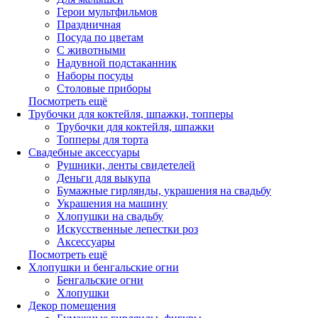
Герои мультфильмов
Праздничная
Посуда по цветам
С животными
Надувной подстаканник
Наборы посуды
Столовые приборы
Посмотреть ещё
Трубочки для коктейля, шпажки, топперы
Трубочки для коктейля, шпажки
Топперы для торта
Свадебные аксессуары
Рушники, ленты свидетелей
Деньги для выкупа
Бумажные гирлянды, украшения на свадьбу
Украшения на машину
Хлопушки на свадьбу
Искусственные лепестки роз
Аксессуары
Посмотреть ещё
Хлопушки и бенгальские огни
Бенгальские огни
Хлопушки
Декор помещения