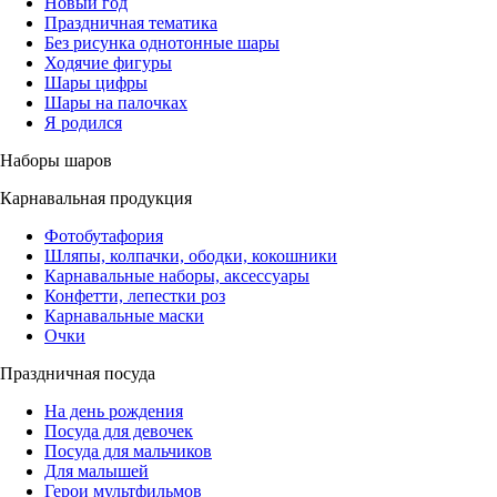
Новый год
Праздничная тематика
Без рисунка однотонные шары
Ходячие фигуры
Шары цифры
Шары на палочках
Я родился
Наборы шаров
Карнавальная продукция
Фотобутафория
Шляпы, колпачки, ободки, кокошники
Карнавальные наборы, аксессуары
Конфетти, лепестки роз
Карнавальные маски
Очки
Праздничная посуда
На день рождения
Посуда для девочек
Посуда для мальчиков
Для малышей
Герои мультфильмов