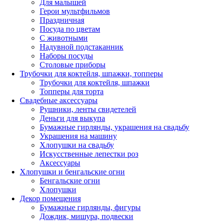
Для малышей
Герои мультфильмов
Праздничная
Посуда по цветам
С животными
Надувной подстаканник
Наборы посуды
Столовые приборы
Трубочки для коктейля, шпажки, топперы
Трубочки для коктейля, шпажки
Топперы для торта
Свадебные аксессуары
Рушники, ленты свидетелей
Деньги для выкупа
Бумажные гирлянды, украшения на свадьбу
Украшения на машину
Хлопушки на свадьбу
Искусственные лепестки роз
Аксессуары
Хлопушки и бенгальские огни
Бенгальские огни
Хлопушки
Декор помещения
Бумажные гирлянды, фигуры
Дождик, мишура, подвески