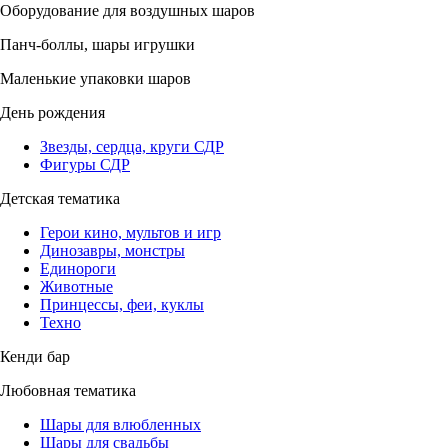
Оборудование для воздушных шаров
Панч-боллы, шары игрушки
Маленькие упаковки шаров
День рождения
Звезды, сердца, круги СДР
Фигуры СДР
Детская тематика
Герои кино, мультов и игр
Динозавры, монстры
Единороги
Животные
Принцессы, феи, куклы
Техно
Кенди бар
Любовная тематика
Шары для влюбленных
Шары для свадьбы