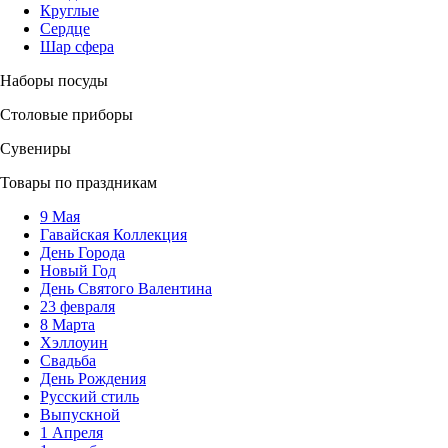
Круглые
Сердце
Шар сфера
Наборы посуды
Столовые приборы
Сувениры
Товары по праздникам
9 Мая
Гавайская Коллекция
День Города
Новый Год
День Святого Валентина
23 февраля
8 Марта
Хэллоуин
Свадьба
День Рождения
Русский стиль
Выпускной
1 Апреля