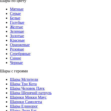
Шары по цвету
Мятные
Серые
Белые
Голубые
Желтые
Зеленые
Золотые
Красные
Оранжевые
Розовые
Серебряные
Синие
Черные
Шары с героями
Шары Мстители
Шары Три Кота
Шары Человек Паук
Шары Щенячий патруль
Шарики Микки Маус
Шарики Самолеты
Шары Единорог
Шары Леди Баг