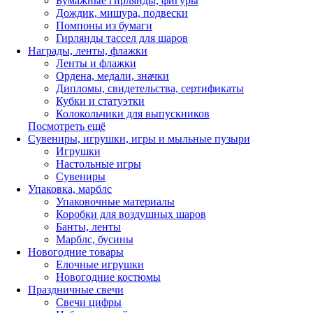
Бумажные гирлянды, фигуры
Дождик, мишура, подвески
Помпоны из бумаги
Гирлянды тассел для шаров
Награды, ленты, флажки
Ленты и флажки
Ордена, медали, значки
Дипломы, свидетельства, сертификаты
Кубки и статуэтки
Колокольчики для выпускников
Посмотреть ещё
Сувениры, игрушки, игры и мыльные пузыри
Игрушки
Настольные игры
Сувениры
Упаковка, марблс
Упаковочные материалы
Коробки для воздушных шаров
Банты, ленты
Марблс, бусины
Новогодние товары
Елочные игрушки
Новогодние костюмы
Праздничные свечи
Свечи цифры