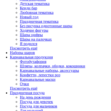
Детская тематика
Кенди бар
Любовная тематика
Новый год
Праздничная тематика
Без рисунка однотонные шары
Ходячие фигуры
Шары цифры
Шары на палочках
Я родился
Посмотреть ещё
Наборы шаров
Карнавальная продукция
Фотобутафория
Шляпы, колпачки, ободки, кокошники
Карнавальные наборы, аксессуары
Конфетти, лепестки роз
Карнавальные маски
Очки
Посмотреть ещё
Праздничная посуда
На день рождения
Посуда для девочек
Посуда для мальчиков
Для малышей