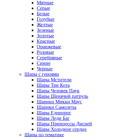
Мятные
Серые
Белые
Голубые
Желтые
Зеленые
Золотые
Красные
Оранжевые
Розовые
Серебряные
Синие
Черные
Шары с героями
Шары Мстители
Шары Три Кота
Шары Человек Паук
Шары Щенячий патруль
Шарики Микки Маус
Шарики Самолеты
Шары Единорог
Шары Леди Баг
Шары Принцессы Дисней
Шары Холодное сердце
Шары по тематике