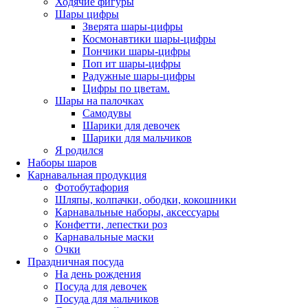
Ходячие фигуры
Шары цифры
Зверята шары-цифры
Космонавтики шары-цифры
Пончики шары-цифры
Поп ит шары-цифры
Радужные шары-цифры
Цифры по цветам.
Шары на палочках
Самодувы
Шарики для девочек
Шарики для мальчиков
Я родился
Наборы шаров
Карнавальная продукция
Фотобутафория
Шляпы, колпачки, ободки, кокошники
Карнавальные наборы, аксессуары
Конфетти, лепестки роз
Карнавальные маски
Очки
Праздничная посуда
На день рождения
Посуда для девочек
Посуда для мальчиков