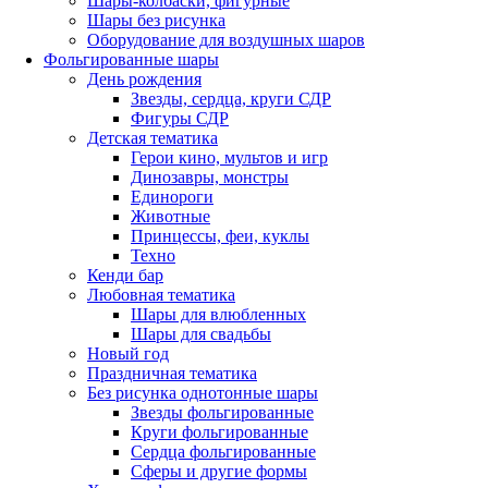
Шары-колбаски, фигурные
Шары без рисунка
Оборудование для воздушных шаров
Фольгированные шары
День рождения
Звезды, сердца, круги СДР
Фигуры СДР
Детская тематика
Герои кино, мультов и игр
Динозавры, монстры
Единороги
Животные
Принцессы, феи, куклы
Техно
Кенди бар
Любовная тематика
Шары для влюбленных
Шары для свадьбы
Новый год
Праздничная тематика
Без рисунка однотонные шары
Звезды фольгированные
Круги фольгированные
Сердца фольгированные
Сферы и другие формы