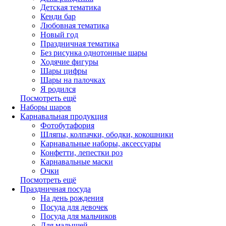
Детская тематика
Кенди бар
Любовная тематика
Новый год
Праздничная тематика
Без рисунка однотонные шары
Ходячие фигуры
Шары цифры
Шары на палочках
Я родился
Посмотреть ещё
Наборы шаров
Карнавальная продукция
Фотобутафория
Шляпы, колпачки, ободки, кокошники
Карнавальные наборы, аксессуары
Конфетти, лепестки роз
Карнавальные маски
Очки
Посмотреть ещё
Праздничная посуда
На день рождения
Посуда для девочек
Посуда для мальчиков
Для малышей