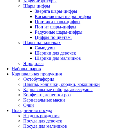
Ходячие фигуры
Шары цифры
Зверята шары-цифры
Космонавтики шары-цифры
Пончики шары-цифры
Поп ит шары-цифры
Радужные шары-цифры
Цифры по цветам.
Шары на палочках
Самодувы
Шарики для девочек
Шарики для мальчиков
Я родился
Наборы шаров
Карнавальная продукция
Фотобутафория
Шляпы, колпачки, ободки, кокошники
Карнавальные наборы, аксессуары
Конфетти, лепестки роз
Карнавальные маски
Очки
Праздничная посуда
На день рождения
Посуда для девочек
Посуда для мальчиков