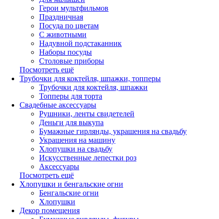
Герои мультфильмов
Праздничная
Посуда по цветам
С животными
Надувной подстаканник
Наборы посуды
Столовые приборы
Посмотреть ещё
Трубочки для коктейля, шпажки, топперы
Трубочки для коктейля, шпажки
Топперы для торта
Свадебные аксессуары
Рушники, ленты свидетелей
Деньги для выкупа
Бумажные гирлянды, украшения на свадьбу
Украшения на машину
Хлопушки на свадьбу
Искусственные лепестки роз
Аксессуары
Посмотреть ещё
Хлопушки и бенгальские огни
Бенгальские огни
Хлопушки
Декор помещения