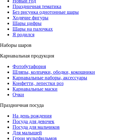
Новый год
Праздничная тематика
Без рисунка однотонные шары
Ходячие фигуры
Шары цифры
Шары на палочках
Я родился
Наборы шаров
Карнавальная продукция
Фотобутафория
Шляпы, колпачки, ободки, кокошники
Карнавальные наборы, аксессуары
Конфетти, лепестки роз
Карнавальные маски
Очки
Праздничная посуда
На день рождения
Посуда для девочек
Посуда для мальчиков
Для малышей
Герои мультфильмов