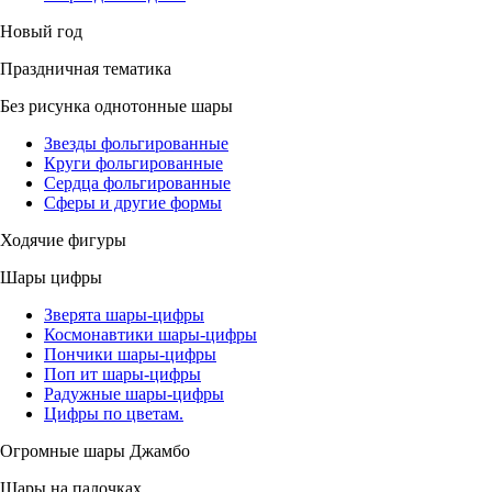
Новый год
Праздничная тематика
Без рисунка однотонные шары
Звезды фольгированные
Круги фольгированные
Сердца фольгированные
Сферы и другие формы
Ходячие фигуры
Шары цифры
Зверята шары-цифры
Космонавтики шары-цифры
Пончики шары-цифры
Поп ит шары-цифры
Радужные шары-цифры
Цифры по цветам.
Огромные шары Джамбо
Шары на палочках