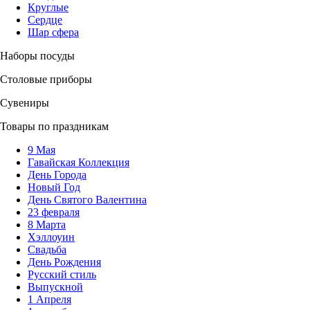
Круглые
Сердце
Шар сфера
Наборы посуды
Столовые приборы
Сувениры
Товары по праздникам
9 Мая
Гавайская Коллекция
День Города
Новый Год
День Святого Валентина
23 февраля
8 Марта
Хэллоуин
Свадьба
День Рождения
Русский стиль
Выпускной
1 Апреля