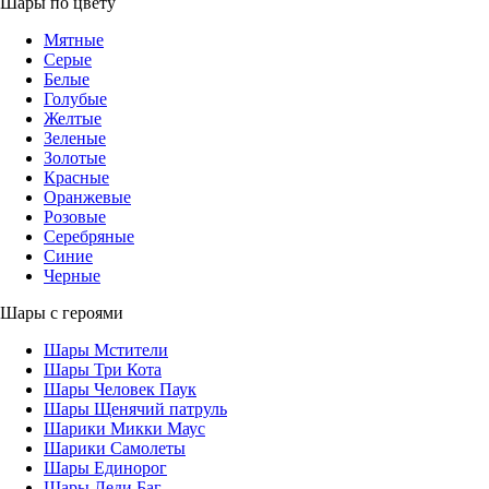
Шары по цвету
Мятные
Серые
Белые
Голубые
Желтые
Зеленые
Золотые
Красные
Оранжевые
Розовые
Серебряные
Синие
Черные
Шары с героями
Шары Мстители
Шары Три Кота
Шары Человек Паук
Шары Щенячий патруль
Шарики Микки Маус
Шарики Самолеты
Шары Единорог
Шары Леди Баг