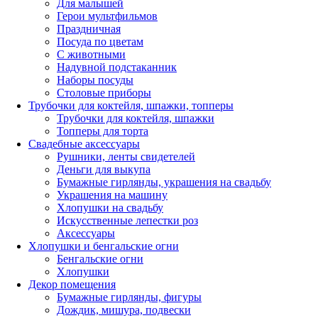
Для малышей
Герои мультфильмов
Праздничная
Посуда по цветам
С животными
Надувной подстаканник
Наборы посуды
Столовые приборы
Трубочки для коктейля, шпажки, топперы
Трубочки для коктейля, шпажки
Топперы для торта
Свадебные аксессуары
Рушники, ленты свидетелей
Деньги для выкупа
Бумажные гирлянды, украшения на свадьбу
Украшения на машину
Хлопушки на свадьбу
Искусственные лепестки роз
Аксессуары
Хлопушки и бенгальские огни
Бенгальские огни
Хлопушки
Декор помещения
Бумажные гирлянды, фигуры
Дождик, мишура, подвески