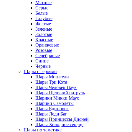
Мятные
Серые
Белые
Голубые
Желтые
Зеленые
Золотые
Красные
Оранжевые
Розовые
Серебряные
Синие
Черные
Шары с героями
Шары Мстители
Шары Три Кота
Шары Человек Паук
Шары Щенячий патруль
Шарики Микки Маус
Шарики Самолеты
Шары Единорог
Шары Леди Баг
Шары Принцессы Дисней
Шары Холодное сердце
Шары по тематике