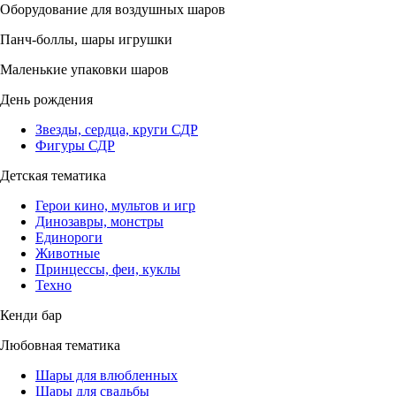
Оборудование для воздушных шаров
Панч-боллы, шары игрушки
Маленькие упаковки шаров
День рождения
Звезды, сердца, круги СДР
Фигуры СДР
Детская тематика
Герои кино, мультов и игр
Динозавры, монстры
Единороги
Животные
Принцессы, феи, куклы
Техно
Кенди бар
Любовная тематика
Шары для влюбленных
Шары для свадьбы