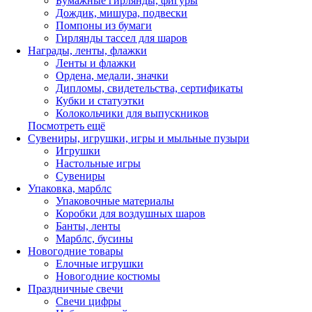
Бумажные гирлянды, фигуры
Дождик, мишура, подвески
Помпоны из бумаги
Гирлянды тассел для шаров
Награды, ленты, флажки
Ленты и флажки
Ордена, медали, значки
Дипломы, свидетельства, сертификаты
Кубки и статуэтки
Колокольчики для выпускников
Посмотреть ещё
Сувениры, игрушки, игры и мыльные пузыри
Игрушки
Настольные игры
Сувениры
Упаковка, марблс
Упаковочные материалы
Коробки для воздушных шаров
Банты, ленты
Марблс, бусины
Новогодние товары
Елочные игрушки
Новогодние костюмы
Праздничные свечи
Свечи цифры