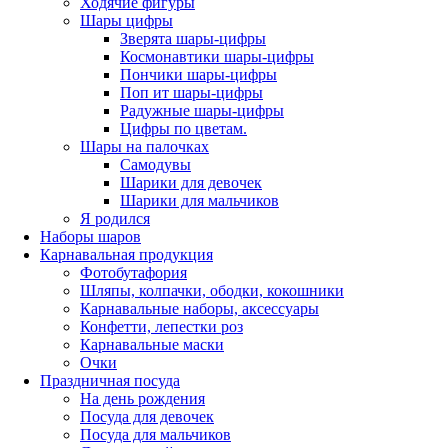
Ходячие фигуры
Шары цифры
Зверята шары-цифры
Космонавтики шары-цифры
Пончики шары-цифры
Поп ит шары-цифры
Радужные шары-цифры
Цифры по цветам.
Шары на палочках
Самодувы
Шарики для девочек
Шарики для мальчиков
Я родился
Наборы шаров
Карнавальная продукция
Фотобутафория
Шляпы, колпачки, ободки, кокошники
Карнавальные наборы, аксессуары
Конфетти, лепестки роз
Карнавальные маски
Очки
Праздничная посуда
На день рождения
Посуда для девочек
Посуда для мальчиков