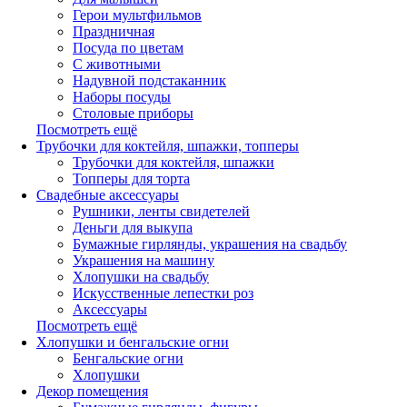
Герои мультфильмов
Праздничная
Посуда по цветам
С животными
Надувной подстаканник
Наборы посуды
Столовые приборы
Посмотреть ещё
Трубочки для коктейля, шпажки, топперы
Трубочки для коктейля, шпажки
Топперы для торта
Свадебные аксессуары
Рушники, ленты свидетелей
Деньги для выкупа
Бумажные гирлянды, украшения на свадьбу
Украшения на машину
Хлопушки на свадьбу
Искусственные лепестки роз
Аксессуары
Посмотреть ещё
Хлопушки и бенгальские огни
Бенгальские огни
Хлопушки
Декор помещения