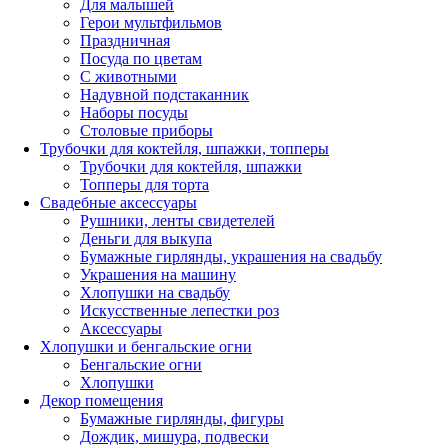
Для малышей
Герои мультфильмов
Праздничная
Посуда по цветам
С животными
Надувной подстаканник
Наборы посуды
Столовые приборы
Трубочки для коктейля, шпажки, топперы
Трубочки для коктейля, шпажки
Топперы для торта
Свадебные аксессуары
Рушники, ленты свидетелей
Деньги для выкупа
Бумажные гирлянды, украшения на свадьбу
Украшения на машину
Хлопушки на свадьбу
Искусственные лепестки роз
Аксессуары
Хлопушки и бенгальские огни
Бенгальские огни
Хлопушки
Декор помещения
Бумажные гирлянды, фигуры
Дождик, мишура, подвески