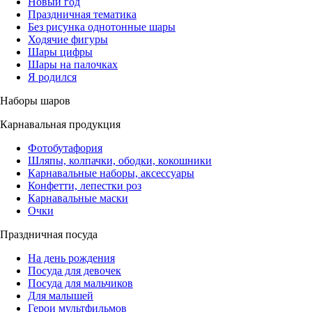
Новый год
Праздничная тематика
Без рисунка однотонные шары
Ходячие фигуры
Шары цифры
Шары на палочках
Я родился
Наборы шаров
Карнавальная продукция
Фотобутафория
Шляпы, колпачки, ободки, кокошники
Карнавальные наборы, аксессуары
Конфетти, лепестки роз
Карнавальные маски
Очки
Праздничная посуда
На день рождения
Посуда для девочек
Посуда для мальчиков
Для малышей
Герои мультфильмов