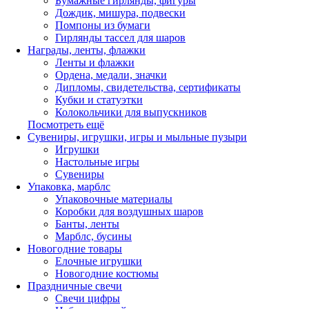
Бумажные гирлянды, фигуры
Дождик, мишура, подвески
Помпоны из бумаги
Гирлянды тассел для шаров
Награды, ленты, флажки
Ленты и флажки
Ордена, медали, значки
Дипломы, свидетельства, сертификаты
Кубки и статуэтки
Колокольчики для выпускников
Посмотреть ещё
Сувениры, игрушки, игры и мыльные пузыри
Игрушки
Настольные игры
Сувениры
Упаковка, марблс
Упаковочные материалы
Коробки для воздушных шаров
Банты, ленты
Марблс, бусины
Новогодние товары
Елочные игрушки
Новогодние костюмы
Праздничные свечи
Свечи цифры