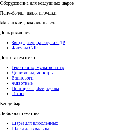
Оборудование для воздушных шаров
Панч-боллы, шары игрушки
Маленькие упаковки шаров
День рождения
Звезды, сердца, круги СДР
Фигуры СДР
Детская тематика
Герои кино, мультов и игр
Динозавры, монстры
Единороги
Животные
Принцессы, феи, куклы
Техно
Кенди бар
Любовная тематика
Шары для влюбленных
Шары для свадьбы