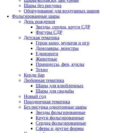
Шары-колбаски, фигурные
Шары без рисунка
Оборудование для воздушных шаров
Фольгированные шары
День рождения
Звезды, сердца, круги СДР
Фигуры СДР
Детская тематика
Герои кино, мультов и игр
Динозавры, монстры
Единороги
Животные
Принцессы, феи, куклы
Техно
Кенди бар
Любовная тематика
Шары для влюбленных
Шары для свадьбы
Новый год
Праздничная тематика
Без рисунка однотонные шары
Звезды фольгированные
Круги фольгированные
Сердца фольгированные
Сферы и другие формы