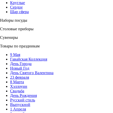
Круглые
Сердце
Шар сфера
Наборы посуды
Столовые приборы
Сувениры
Товары по праздникам
9 Мая
Гавайская Коллекция
День Города
Новый Год
День Святого Валентина
23 февраля
8 Марта
Хэллоуин
Свадьба
День Рождения
Русский стиль
Выпускной
1 Апреля