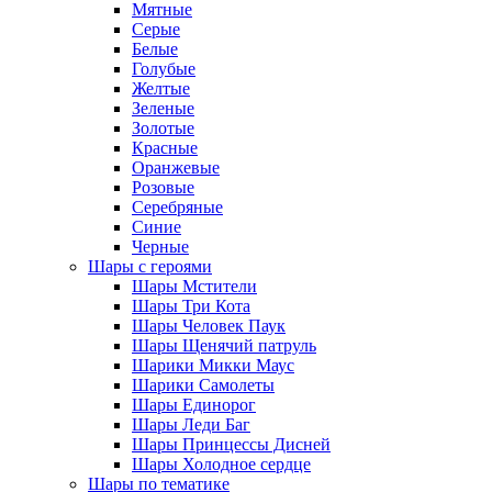
Мятные
Серые
Белые
Голубые
Желтые
Зеленые
Золотые
Красные
Оранжевые
Розовые
Серебряные
Синие
Черные
Шары с героями
Шары Мстители
Шары Три Кота
Шары Человек Паук
Шары Щенячий патруль
Шарики Микки Маус
Шарики Самолеты
Шары Единорог
Шары Леди Баг
Шары Принцессы Дисней
Шары Холодное сердце
Шары по тематике