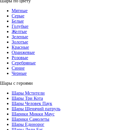
Шары по цвету
Мятные
Серые
Белые
Голубые
Желтые
Зеленые
Золотые
Красные
Оранжевые
Розовые
Серебряные
Синие
Черные
Шары с героями
Шары Мстители
Шары Три Кота
Шары Человек Паук
Шары Щенячий патруль
Шарики Микки Маус
Шарики Самолеты
Шары Единорог
Шары Леди Баг