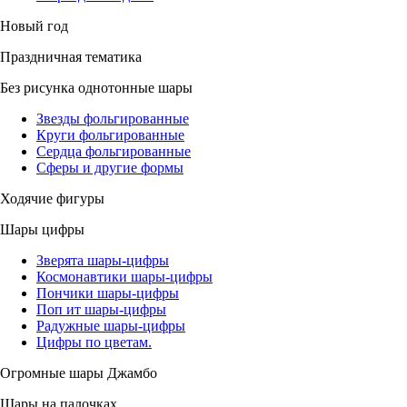
Новый год
Праздничная тематика
Без рисунка однотонные шары
Звезды фольгированные
Круги фольгированные
Сердца фольгированные
Сферы и другие формы
Ходячие фигуры
Шары цифры
Зверята шары-цифры
Космонавтики шары-цифры
Пончики шары-цифры
Поп ит шары-цифры
Радужные шары-цифры
Цифры по цветам.
Огромные шары Джамбо
Шары на палочках