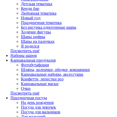
Детская тематика
Кенди бар
Любовная тематика
Новый год
Праздничная тематика
Без рисунка однотонные шары
Ходячие фигуры
Шары цифры
Шары на палочках
Я родился
Посмотреть ещё
Наборы шаров
Карнавальная продукция
Фотобутафория
Шляпы, колпачки, ободки, кокошники
Карнавальные наборы, аксессуары
Конфетти, лепестки роз
Карнавальные маски
Очки
Посмотреть ещё
Праздничная посуда
На день рождения
Посуда для девочек
Посуда для мальчиков
Для малышей