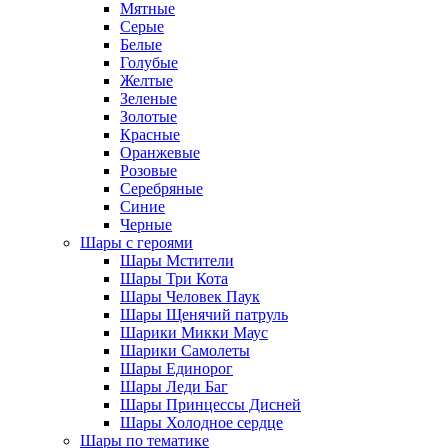
Мятные
Серые
Белые
Голубые
Желтые
Зеленые
Золотые
Красные
Оранжевые
Розовые
Серебряные
Синие
Черные
Шары с героями
Шары Мстители
Шары Три Кота
Шары Человек Паук
Шары Щенячий патруль
Шарики Микки Маус
Шарики Самолеты
Шары Единорог
Шары Леди Баг
Шары Принцессы Дисней
Шары Холодное сердце
Шары по тематике