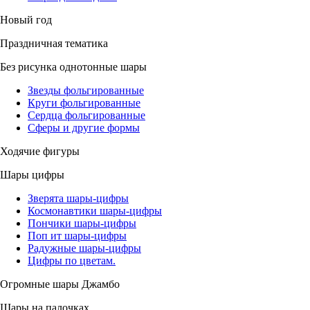
Новый год
Праздничная тематика
Без рисунка однотонные шары
Звезды фольгированные
Круги фольгированные
Сердца фольгированные
Сферы и другие формы
Ходячие фигуры
Шары цифры
Зверята шары-цифры
Космонавтики шары-цифры
Пончики шары-цифры
Поп ит шары-цифры
Радужные шары-цифры
Цифры по цветам.
Огромные шары Джамбо
Шары на палочках