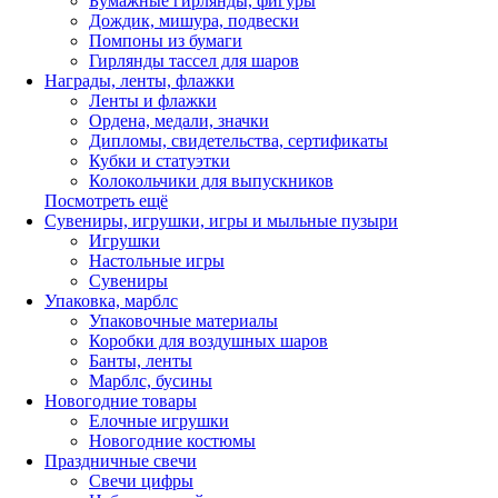
Бумажные гирлянды, фигуры
Дождик, мишура, подвески
Помпоны из бумаги
Гирлянды тассел для шаров
Награды, ленты, флажки
Ленты и флажки
Ордена, медали, значки
Дипломы, свидетельства, сертификаты
Кубки и статуэтки
Колокольчики для выпускников
Посмотреть ещё
Сувениры, игрушки, игры и мыльные пузыри
Игрушки
Настольные игры
Сувениры
Упаковка, марблс
Упаковочные материалы
Коробки для воздушных шаров
Банты, ленты
Марблс, бусины
Новогодние товары
Елочные игрушки
Новогодние костюмы
Праздничные свечи
Свечи цифры