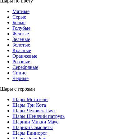
Шары по цвету
Мятные
Серые
Белые
Голубые
Желтые
Зеленые
Золотые
Красные
Оранжевые
Розовые
Серебряные
Синие
Черные
Шары с героями
Шары Мстители
Шары Три Кота
Шары Человек Паук
Шары Щенячий патруль
Шарики Микки Маус
Шарики Самолеты
Шары Единорог
Шары Леди Баг