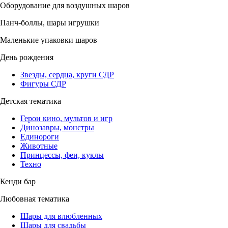
Оборудование для воздушных шаров
Панч-боллы, шары игрушки
Маленькие упаковки шаров
День рождения
Звезды, сердца, круги СДР
Фигуры СДР
Детская тематика
Герои кино, мультов и игр
Динозавры, монстры
Единороги
Животные
Принцессы, феи, куклы
Техно
Кенди бар
Любовная тематика
Шары для влюбленных
Шары для свадьбы