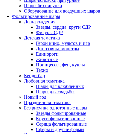
Шары-колбаски, фигурные
Шары без рисунка
Оборудование для воздушных шаров
Фольгированные шары
День рождения
Звезды, сердца, круги СДР
Фигуры СДР
Детская тематика
Герои кино, мультов и игр
Динозавры, монстры
Единороги
Животные
Принцессы, феи, куклы
Техно
Кенди бар
Любовная тематика
Шары для влюбленных
Шары для свадьбы
Новый год
Праздничная тематика
Без рисунка однотонные шары
Звезды фольгированные
Круги фольгированные
Сердца фольгированные
Сферы и другие формы