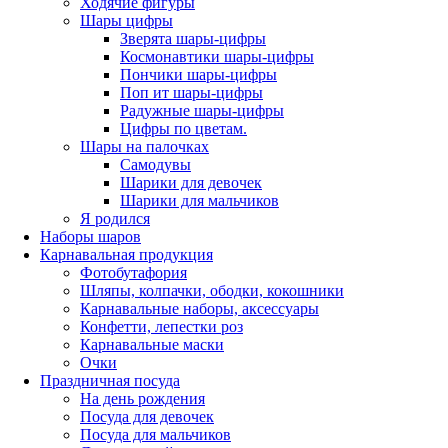
Ходячие фигуры
Шары цифры
Зверята шары-цифры
Космонавтики шары-цифры
Пончики шары-цифры
Поп ит шары-цифры
Радужные шары-цифры
Цифры по цветам.
Шары на палочках
Самодувы
Шарики для девочек
Шарики для мальчиков
Я родился
Наборы шаров
Карнавальная продукция
Фотобутафория
Шляпы, колпачки, ободки, кокошники
Карнавальные наборы, аксессуары
Конфетти, лепестки роз
Карнавальные маски
Очки
Праздничная посуда
На день рождения
Посуда для девочек
Посуда для мальчиков