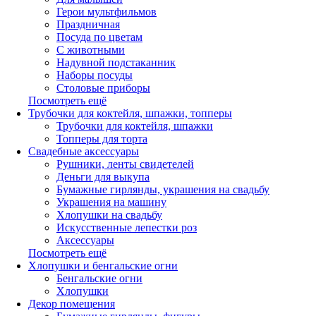
Герои мультфильмов
Праздничная
Посуда по цветам
С животными
Надувной подстаканник
Наборы посуды
Столовые приборы
Посмотреть ещё
Трубочки для коктейля, шпажки, топперы
Трубочки для коктейля, шпажки
Топперы для торта
Свадебные аксессуары
Рушники, ленты свидетелей
Деньги для выкупа
Бумажные гирлянды, украшения на свадьбу
Украшения на машину
Хлопушки на свадьбу
Искусственные лепестки роз
Аксессуары
Посмотреть ещё
Хлопушки и бенгальские огни
Бенгальские огни
Хлопушки
Декор помещения