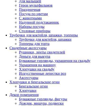
Для малышей
Герои мультфильмов
Праздничная
Посуда по цветам
С животными
Надувной подстаканник
Наборы посуды
Столовые приборы
Трубочки для коктейля, шпажки, топперы
Трубочки для коктейля, шпажки
Топперы для торта
Свадебные аксессуары
Рушники, ленты свидетелей
Деньги для выкупа
Бумажные гирлянды, украшения на свадьбу
Украшения на машину
Хлопушки на свадьбу
Искусственные лепестки роз
Аксессуары
Хлопушки и бенгальские огни
Бенгальские огни
Хлопушки
Декор помещения
Бумажные гирлянды, фигуры
Дождик, мишура, подвески