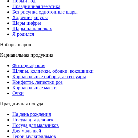
Новый год
Праздничная тематика
Без рисунка однотонные шары
Ходячие фигуры
Шары цифры
Шары на палочках
Я родился
Наборы шаров
Карнавальная продукция
Фотобутафория
Шляпы, колпачки, ободки, кокошники
Карнавальные наборы, аксессуары
Конфетти, лепестки роз
Карнавальные маски
Очки
Праздничная посуда
На день рождения
Посуда для девочек
Посуда для мальчиков
Для малышей
Герои мультфильмов