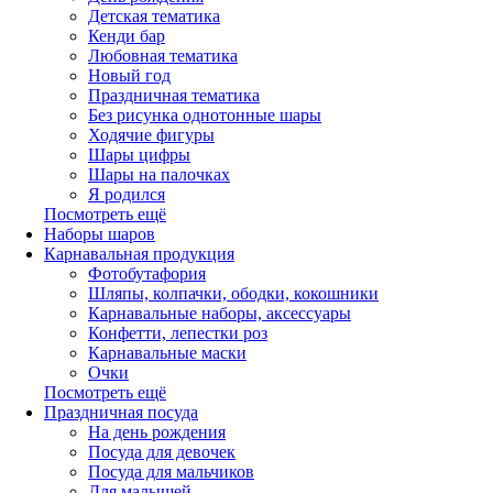
Детская тематика
Кенди бар
Любовная тематика
Новый год
Праздничная тематика
Без рисунка однотонные шары
Ходячие фигуры
Шары цифры
Шары на палочках
Я родился
Посмотреть ещё
Наборы шаров
Карнавальная продукция
Фотобутафория
Шляпы, колпачки, ободки, кокошники
Карнавальные наборы, аксессуары
Конфетти, лепестки роз
Карнавальные маски
Очки
Посмотреть ещё
Праздничная посуда
На день рождения
Посуда для девочек
Посуда для мальчиков
Для малышей