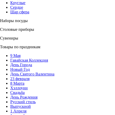
Круглые
Сердце
Шар сфера
Наборы посуды
Столовые приборы
Сувениры
Товары по праздникам
9 Мая
Гавайская Коллекция
День Города
Новый Год
День Святого Валентина
23 февраля
8 Марта
Хэллоуин
Свадьба
День Рождения
Русский стиль
Выпускной
1 Апреля