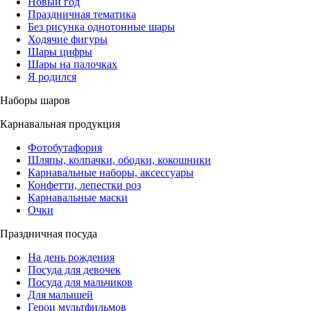
Новый год
Праздничная тематика
Без рисунка однотонные шары
Ходячие фигуры
Шары цифры
Шары на палочках
Я родился
Наборы шаров
Карнавальная продукция
Фотобутафория
Шляпы, колпачки, ободки, кокошники
Карнавальные наборы, аксессуары
Конфетти, лепестки роз
Карнавальные маски
Очки
Праздничная посуда
На день рождения
Посуда для девочек
Посуда для мальчиков
Для малышей
Герои мультфильмов