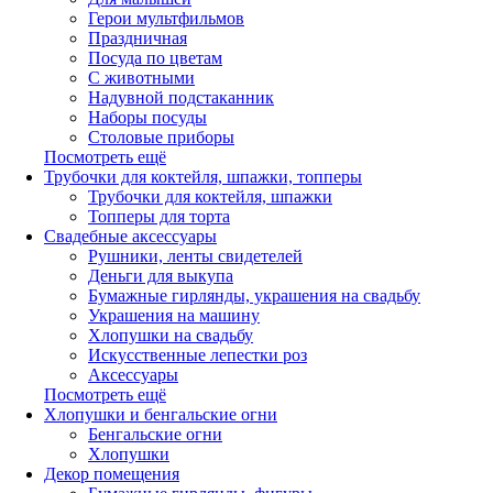
Герои мультфильмов
Праздничная
Посуда по цветам
С животными
Надувной подстаканник
Наборы посуды
Столовые приборы
Посмотреть ещё
Трубочки для коктейля, шпажки, топперы
Трубочки для коктейля, шпажки
Топперы для торта
Свадебные аксессуары
Рушники, ленты свидетелей
Деньги для выкупа
Бумажные гирлянды, украшения на свадьбу
Украшения на машину
Хлопушки на свадьбу
Искусственные лепестки роз
Аксессуары
Посмотреть ещё
Хлопушки и бенгальские огни
Бенгальские огни
Хлопушки
Декор помещения