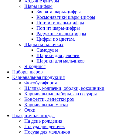
Ходячие фигуры
Шары цифры
Зверята шары-цифры
Космонавтики шары-цифры
Пончики шары-цифры
Поп ит шары-цифры
Радужные шары-цифры
Цифры по цветам.
Шары на палочках
Самодувы
Шарики для девочек
Шарики для мальчиков
Я родился
Наборы шаров
Карнавальная продукция
Фотобутафория
Шляпы, колпачки, ободки, кокошники
Карнавальные наборы, аксессуары
Конфетти, лепестки роз
Карнавальные маски
Очки
Праздничная посуда
На день рождения
Посуда для девочек
Посуда для мальчиков