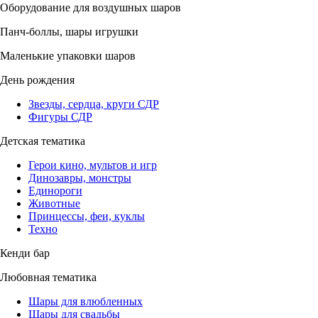
Оборудование для воздушных шаров
Панч-боллы, шары игрушки
Маленькие упаковки шаров
День рождения
Звезды, сердца, круги СДР
Фигуры СДР
Детская тематика
Герои кино, мультов и игр
Динозавры, монстры
Единороги
Животные
Принцессы, феи, куклы
Техно
Кенди бар
Любовная тематика
Шары для влюбленных
Шары для свадьбы