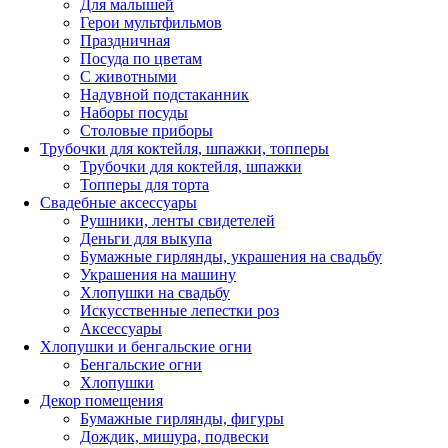
Для малышей
Герои мультфильмов
Праздничная
Посуда по цветам
С животными
Надувной подстаканник
Наборы посуды
Столовые приборы
Трубочки для коктейля, шпажки, топперы
Трубочки для коктейля, шпажки
Топперы для торта
Свадебные аксессуары
Рушники, ленты свидетелей
Деньги для выкупа
Бумажные гирлянды, украшения на свадьбу
Украшения на машину
Хлопушки на свадьбу
Искусственные лепестки роз
Аксессуары
Хлопушки и бенгальские огни
Бенгальские огни
Хлопушки
Декор помещения
Бумажные гирлянды, фигуры
Дождик, мишура, подвески