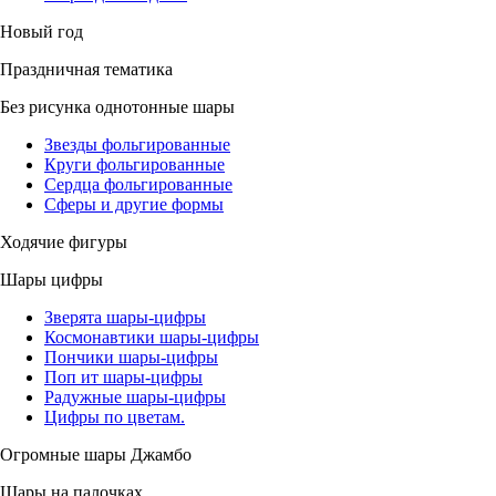
Новый год
Праздничная тематика
Без рисунка однотонные шары
Звезды фольгированные
Круги фольгированные
Сердца фольгированные
Сферы и другие формы
Ходячие фигуры
Шары цифры
Зверята шары-цифры
Космонавтики шары-цифры
Пончики шары-цифры
Поп ит шары-цифры
Радужные шары-цифры
Цифры по цветам.
Огромные шары Джамбо
Шары на палочках