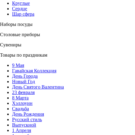
Круглые
Сердце
Шар сфера
Наборы посуды
Столовые приборы
Сувениры
Товары по праздникам
9 Мая
Гавайская Коллекция
День Города
Новый Год
День Святого Валентина
23 февраля
8 Марта
Хэллоуин
Свадьба
День Рождения
Русский стиль
Выпускной
1 Апреля