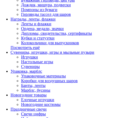
Бумажные гирлянды, фигуры
Дождик, мишура, подвески
Помпоны из бумаги
Гирлянды тассел для шаров
Награды, ленты, флажки
Ленты и флажки
Ордена, медали, значки
Дипломы, свидетельства, сертификаты
Кубки и статуэтки
Колокольчики для выпускников
Посмотреть ещё
Сувениры, игрушки, игры и мыльные пузыри
Игрушки
Настольные игры
Сувениры
Упаковка, марблс
Упаковочные материалы
Коробки для воздушных шаров
Банты, ленты
Марблс, бусины
Новогодние товары
Елочные игрушки
Новогодние костюмы
Праздничные свечи
Свечи цифры