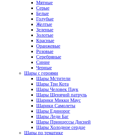
Мятные
Серые
Белые
Голубые
Желтые
Зеленые
Золотые
Красные
Оранжевые
Розовые
Серебряные
Синие
Черные
Шары с героями
Шары Мстители
Шары Три Кота
Шары Человек Паук
Шары Щенячий патруль
Шарики Микки Маус
Шарики Самолеты
Шары Единорог
Шары Леди Баг
Шары Принцессы Дисней
Шары Холодное сердце
Шары по тематике