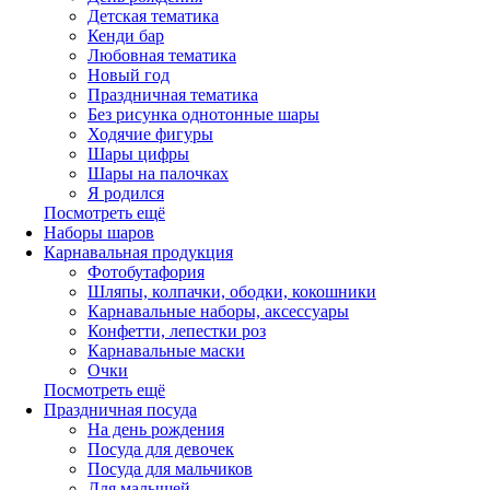
Детская тематика
Кенди бар
Любовная тематика
Новый год
Праздничная тематика
Без рисунка однотонные шары
Ходячие фигуры
Шары цифры
Шары на палочках
Я родился
Посмотреть ещё
Наборы шаров
Карнавальная продукция
Фотобутафория
Шляпы, колпачки, ободки, кокошники
Карнавальные наборы, аксессуары
Конфетти, лепестки роз
Карнавальные маски
Очки
Посмотреть ещё
Праздничная посуда
На день рождения
Посуда для девочек
Посуда для мальчиков
Для малышей