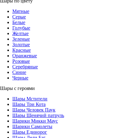
Шары по цвету
Мятные
Серые
Белые
Голубые
Желтые
Зеленые
Золотые
Красные
Оранжевые
Розовые
Серебряные
Синие
Черные
Шары с героями
Шары Мстители
Шары Три Кота
Шары Человек Паук
Шары Щенячий патруль
Шарики Микки Маус
Шарики Самолеты
Шары Единорог
Шары Леди Баг