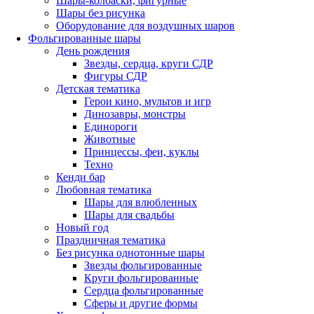
Шары-колбаски, фигурные
Шары без рисунка
Оборудование для воздушных шаров
Фольгированные шары
День рождения
Звезды, сердца, круги СДР
Фигуры СДР
Детская тематика
Герои кино, мультов и игр
Динозавры, монстры
Единороги
Животные
Принцессы, феи, куклы
Техно
Кенди бар
Любовная тематика
Шары для влюбленных
Шары для свадьбы
Новый год
Праздничная тематика
Без рисунка однотонные шары
Звезды фольгированные
Круги фольгированные
Сердца фольгированные
Сферы и другие формы