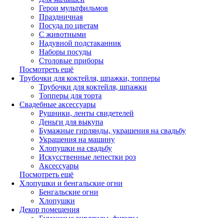
Герои мультфильмов
Праздничная
Посуда по цветам
С животными
Надувной подстаканник
Наборы посуды
Столовые приборы
Посмотреть ещё
Трубочки для коктейля, шпажки, топперы
Трубочки для коктейля, шпажки
Топперы для торта
Свадебные аксессуары
Рушники, ленты свидетелей
Деньги для выкупа
Бумажные гирлянды, украшения на свадьбу
Украшения на машину
Хлопушки на свадьбу
Искусственные лепестки роз
Аксессуары
Посмотреть ещё
Хлопушки и бенгальские огни
Бенгальские огни
Хлопушки
Декор помещения