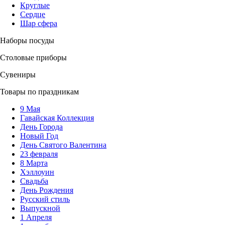
Круглые
Сердце
Шар сфера
Наборы посуды
Столовые приборы
Сувениры
Товары по праздникам
9 Мая
Гавайская Коллекция
День Города
Новый Год
День Святого Валентина
23 февраля
8 Марта
Хэллоуин
Свадьба
День Рождения
Русский стиль
Выпускной
1 Апреля