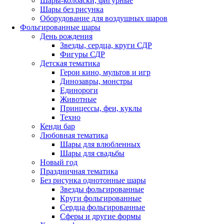
Шары-колбаски, фигурные
Шары без рисунка
Оборудование для воздушных шаров
Фольгированные шары
День рождения
Звезды, сердца, круги СДР
Фигуры СДР
Детская тематика
Герои кино, мультов и игр
Динозавры, монстры
Единороги
Животные
Принцессы, феи, куклы
Техно
Кенди бар
Любовная тематика
Шары для влюбленных
Шары для свадьбы
Новый год
Праздничная тематика
Без рисунка однотонные шары
Звезды фольгированные
Круги фольгированные
Сердца фольгированные
Сферы и другие формы