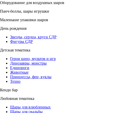
Оборудование для воздушных шаров
Панч-боллы, шары игрушки
Маленькие упаковки шаров
День рождения
Звезды, сердца, круги СДР
Фигуры СДР
Детская тематика
Герои кино, мультов и игр
Динозавры, монстры
Единороги
Животные
Принцессы, феи, куклы
Техно
Кенди бар
Любовная тематика
Шары для влюбленных
Шары для свадьбы