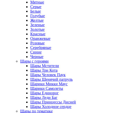
Мятные
Серые
Белые
Голубые
Желтые
Зеленые
Золотые
Красные
Оранжевые
Розовые
Серебряные
Синие
Черные
Шары с героями
Шары Мстители
Шары Три Кота
Шары Человек Паук
Шары Щенячий патруль
Шарики Микки Маус
Шарики Самолеты
Шары Единорог
Шары Леди Баг
Шары Принцессы Дисней
Шары Холодное сердце
Шары по тематике