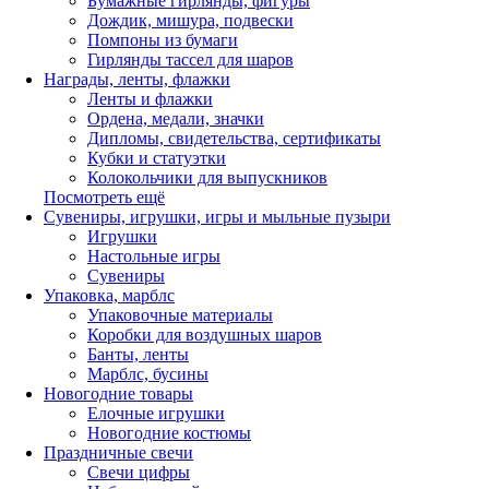
Бумажные гирлянды, фигуры
Дождик, мишура, подвески
Помпоны из бумаги
Гирлянды тассел для шаров
Награды, ленты, флажки
Ленты и флажки
Ордена, медали, значки
Дипломы, свидетельства, сертификаты
Кубки и статуэтки
Колокольчики для выпускников
Посмотреть ещё
Сувениры, игрушки, игры и мыльные пузыри
Игрушки
Настольные игры
Сувениры
Упаковка, марблс
Упаковочные материалы
Коробки для воздушных шаров
Банты, ленты
Марблс, бусины
Новогодние товары
Елочные игрушки
Новогодние костюмы
Праздничные свечи
Свечи цифры