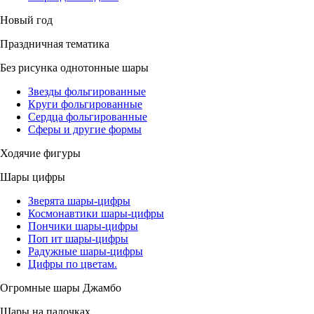
Новый год
Праздничная тематика
Без рисунка однотонные шары
Звезды фольгированные
Круги фольгированные
Сердца фольгированные
Сферы и другие формы
Ходячие фигуры
Шары цифры
Зверята шары-цифры
Космонавтики шары-цифры
Пончики шары-цифры
Поп ит шары-цифры
Радужные шары-цифры
Цифры по цветам.
Огромные шары Джамбо
Шары на палочках