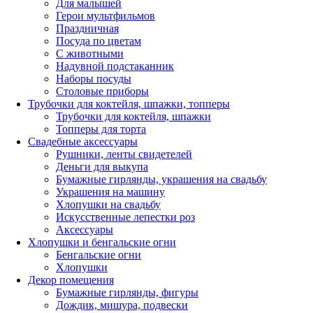
Для малышей
Герои мультфильмов
Праздничная
Посуда по цветам
С животными
Надувной подстаканник
Наборы посуды
Столовые приборы
Трубочки для коктейля, шпажки, топперы
Трубочки для коктейля, шпажки
Топперы для торта
Свадебные аксессуары
Рушники, ленты свидетелей
Деньги для выкупа
Бумажные гирлянды, украшения на свадьбу
Украшения на машину
Хлопушки на свадьбу
Искусственные лепестки роз
Аксессуары
Хлопушки и бенгальские огни
Бенгальские огни
Хлопушки
Декор помещения
Бумажные гирлянды, фигуры
Дождик, мишура, подвески