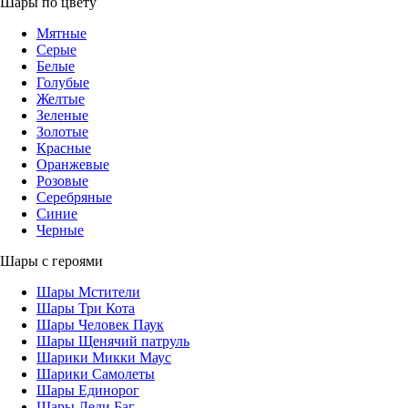
Шары по цвету
Мятные
Серые
Белые
Голубые
Желтые
Зеленые
Золотые
Красные
Оранжевые
Розовые
Серебряные
Синие
Черные
Шары с героями
Шары Мстители
Шары Три Кота
Шары Человек Паук
Шары Щенячий патруль
Шарики Микки Маус
Шарики Самолеты
Шары Единорог
Шары Леди Баг