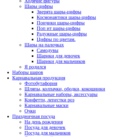
Ходячие фигуры
Шары цифры
Зверята шары-цифры
Космонавтики шары-цифры
Пончики шары-цифры
Поп ит шары-цифры
Радужные шары-цифры
Цифры по цветам.
Шары на палочках
Самодувы
Шарики для девочек
Шарики для мальчиков
Я родился
Наборы шаров
Карнавальная продукция
Фотобутафория
Шляпы, колпачки, ободки, кокошники
Карнавальные наборы, аксессуары
Конфетти, лепестки роз
Карнавальные маски
Очки
Праздничная посуда
На день рождения
Посуда для девочек
Посуда для мальчиков