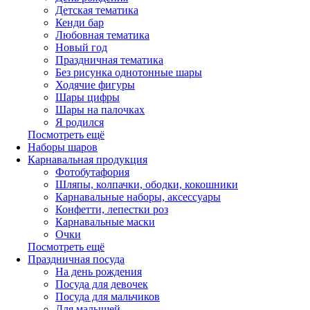
Детская тематика
Кенди бар
Любовная тематика
Новый год
Праздничная тематика
Без рисунка однотонные шары
Ходячие фигуры
Шары цифры
Шары на палочках
Я родился
Посмотреть ещё
Наборы шаров
Карнавальная продукция
Фотобутафория
Шляпы, колпачки, ободки, кокошники
Карнавальные наборы, аксессуары
Конфетти, лепестки роз
Карнавальные маски
Очки
Посмотреть ещё
Праздничная посуда
На день рождения
Посуда для девочек
Посуда для мальчиков
Для малышей