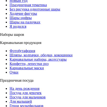
Новый год
Праздничная тематика
Без рисунка однотонные шары
Ходячие фигуры
Шары цифры
Шары на палочках
Я родился
Наборы шаров
Карнавальная продукция
Фотобутафория
Шляпы, колпачки, ободки, кокошники
Карнавальные наборы, аксессуары
Конфетти, лепестки роз
Карнавальные маски
Очки
Праздничная посуда
На день рождения
Посуда для девочек
Посуда для мальчиков
Для малышей
Герои мультфильмов