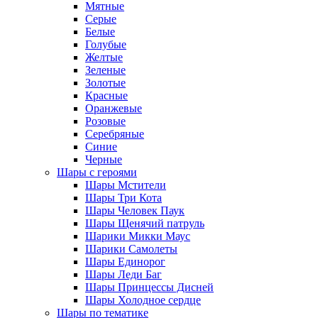
Мятные
Серые
Белые
Голубые
Желтые
Зеленые
Золотые
Красные
Оранжевые
Розовые
Серебряные
Синие
Черные
Шары с героями
Шары Мстители
Шары Три Кота
Шары Человек Паук
Шары Щенячий патруль
Шарики Микки Маус
Шарики Самолеты
Шары Единорог
Шары Леди Баг
Шары Принцессы Дисней
Шары Холодное сердце
Шары по тематике