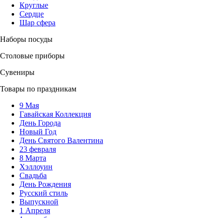
Круглые
Сердце
Шар сфера
Наборы посуды
Столовые приборы
Сувениры
Товары по праздникам
9 Мая
Гавайская Коллекция
День Города
Новый Год
День Святого Валентина
23 февраля
8 Марта
Хэллоуин
Свадьба
День Рождения
Русский стиль
Выпускной
1 Апреля