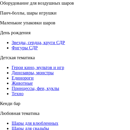
Оборудование для воздушных шаров
Панч-боллы, шары игрушки
Маленькие упаковки шаров
День рождения
Звезды, сердца, круги СДР
Фигуры СДР
Детская тематика
Герои кино, мультов и игр
Динозавры, монстры
Единороги
Животные
Принцессы, феи, куклы
Техно
Кенди бар
Любовная тематика
Шары для влюбленных
Шары для свадьбы