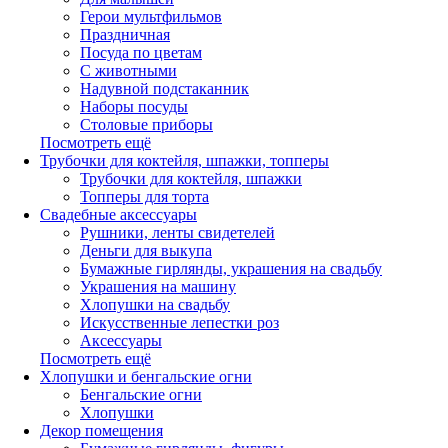
Герои мультфильмов
Праздничная
Посуда по цветам
С животными
Надувной подстаканник
Наборы посуды
Столовые приборы
Посмотреть ещё
Трубочки для коктейля, шпажки, топперы
Трубочки для коктейля, шпажки
Топперы для торта
Свадебные аксессуары
Рушники, ленты свидетелей
Деньги для выкупа
Бумажные гирлянды, украшения на свадьбу
Украшения на машину
Хлопушки на свадьбу
Искусственные лепестки роз
Аксессуары
Посмотреть ещё
Хлопушки и бенгальские огни
Бенгальские огни
Хлопушки
Декор помещения