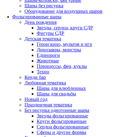
Шары-колбаски, фигурные
Шары без рисунка
Оборудование для воздушных шаров
Фольгированные шары
День рождения
Звезды, сердца, круги СДР
Фигуры СДР
Детская тематика
Герои кино, мультов и игр
Динозавры, монстры
Единороги
Животные
Принцессы, феи, куклы
Техно
Кенди бар
Любовная тематика
Шары для влюбленных
Шары для свадьбы
Новый год
Праздничная тематика
Без рисунка однотонные шары
Звезды фольгированные
Круги фольгированные
Сердца фольгированные
Сферы и другие формы