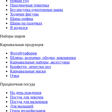
Новый год
Праздничная тематика
Без рисунка однотонные шары
Ходячие фигуры
Шары цифры
Шары на палочках
Я родился
Наборы шаров
Карнавальная продукция
Фотобутафория
Шляпы, колпачки, ободки, кокошники
Карнавальные наборы, аксессуары
Конфетти, лепестки роз
Карнавальные маски
Очки
Праздничная посуда
На день рождения
Посуда для девочек
Посуда для мальчиков
Для малышей
Герои мультфильмов