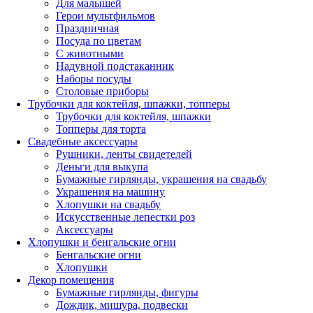
Для малышей
Герои мультфильмов
Праздничная
Посуда по цветам
С животными
Надувной подстаканник
Наборы посуды
Столовые приборы
Трубочки для коктейля, шпажки, топперы
Трубочки для коктейля, шпажки
Топперы для торта
Свадебные аксессуары
Рушники, ленты свидетелей
Деньги для выкупа
Бумажные гирлянды, украшения на свадьбу
Украшения на машину
Хлопушки на свадьбу
Искусственные лепестки роз
Аксессуары
Хлопушки и бенгальские огни
Бенгальские огни
Хлопушки
Декор помещения
Бумажные гирлянды, фигуры
Дождик, мишура, подвески