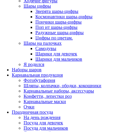
Ходячие фигуры
Шары цифры
Зверята шары-цифры
Космонавтики шары-цифры
Пончики шары-цифры
Поп ит шары-цифры
Радужные шары-цифры
Цифры по цветам.
Шары на палочках
Самодувы
Шарики для девочек
Шарики для мальчиков
Я родился
Наборы шаров
Карнавальная продукция
Фотобутафория
Шляпы, колпачки, ободки, кокошники
Карнавальные наборы, аксессуары
Конфетти, лепестки роз
Карнавальные маски
Очки
Праздничная посуда
На день рождения
Посуда для девочек
Посуда для мальчиков