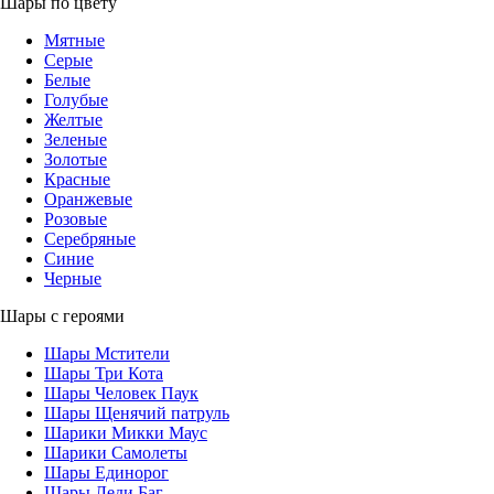
Шары по цвету
Мятные
Серые
Белые
Голубые
Желтые
Зеленые
Золотые
Красные
Оранжевые
Розовые
Серебряные
Синие
Черные
Шары с героями
Шары Мстители
Шары Три Кота
Шары Человек Паук
Шары Щенячий патруль
Шарики Микки Маус
Шарики Самолеты
Шары Единорог
Шары Леди Баг