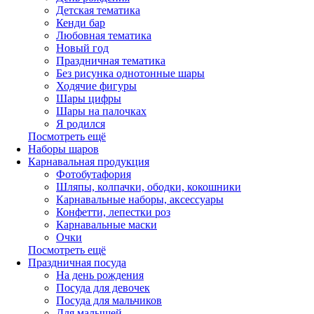
Детская тематика
Кенди бар
Любовная тематика
Новый год
Праздничная тематика
Без рисунка однотонные шары
Ходячие фигуры
Шары цифры
Шары на палочках
Я родился
Посмотреть ещё
Наборы шаров
Карнавальная продукция
Фотобутафория
Шляпы, колпачки, ободки, кокошники
Карнавальные наборы, аксессуары
Конфетти, лепестки роз
Карнавальные маски
Очки
Посмотреть ещё
Праздничная посуда
На день рождения
Посуда для девочек
Посуда для мальчиков
Для малышей