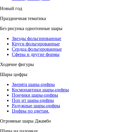
Новый год
Праздничная тематика
Без рисунка однотонные шары
Звезды фольгированные
Круги фольгированные
Сердца фольгированные
Сферы и другие формы
Ходячие фигуры
Шары цифры
Зверята шары-цифры
Космонавтики шары-цифры
Пончики шары-цифры
Поп ит шары-цифры
Радужные шары-цифры
Цифры по цветам.
Огромные шары Джамбо
Шары на палочках