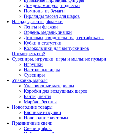
Бумажные гирлянды, фигуры
Дождик, мишура, подвески
Помпоны из бумаги
Гирлянды тассел для шаров
Награды, ленты, флажки
Ленты и флажки
Ордена, медали, значки
Дипломы, свидетельства, сертификаты
Кубки и статуэтки
Колокольчики для выпускников
Посмотреть ещё
Сувениры, игрушки, игры и мыльные пузыри
Игрушки
Настольные игры
Сувениры
Упаковка, марблс
Упаковочные материалы
Коробки для воздушных шаров
Банты, ленты
Марблс, бусины
Новогодние товары
Елочные игрушки
Новогодние костюмы
Праздничные свечи
Свечи цифры