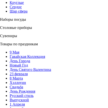
Круглые
Сердце
Шар сфера
Наборы посуды
Столовые приборы
Сувениры
Товары по праздникам
9 Мая
Гавайская Коллекция
День Города
Новый Год
День Святого Валентина
23 февраля
8 Марта
Хэллоуин
Свадьба
День Рождения
Русский стиль
Выпускной
1 Апреля