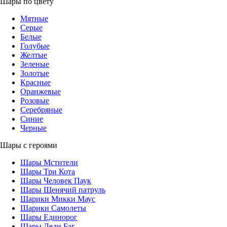
Шары по цвету
Мятные
Серые
Белые
Голубые
Желтые
Зеленые
Золотые
Красные
Оранжевые
Розовые
Серебряные
Синие
Черные
Шары с героями
Шары Мстители
Шары Три Кота
Шары Человек Паук
Шары Щенячий патруль
Шарики Микки Маус
Шарики Самолеты
Шары Единорог
Шары Леди Баг