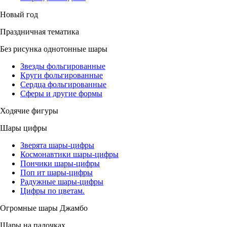
Новый год
Праздничная тематика
Без рисунка однотонные шары
Звезды фольгированные
Круги фольгированные
Сердца фольгированные
Сферы и другие формы
Ходячие фигуры
Шары цифры
Зверята шары-цифры
Космонавтики шары-цифры
Пончики шары-цифры
Поп ит шары-цифры
Радужные шары-цифры
Цифры по цветам.
Огромные шары Джамбо
Шары на палочках