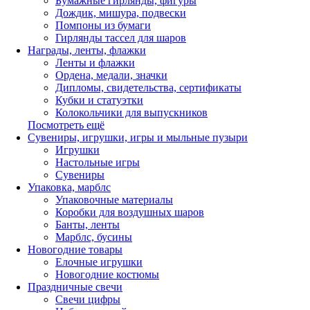
Бумажные гирлянды, фигуры
Дождик, мишура, подвески
Помпоны из бумаги
Гирлянды тассел для шаров
Награды, ленты, флажки
Ленты и флажки
Ордена, медали, значки
Дипломы, свидетельства, сертификаты
Кубки и статуэтки
Колокольчики для выпускников
Посмотреть ещё
Сувениры, игрушки, игры и мыльные пузыри
Игрушки
Настольные игры
Сувениры
Упаковка, марблс
Упаковочные материалы
Коробки для воздушных шаров
Банты, ленты
Марблс, бусины
Новогодние товары
Елочные игрушки
Новогодние костюмы
Праздничные свечи
Свечи цифры