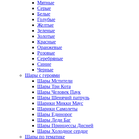
Мятные
Серые
Белые
Голубые
Желтые
Зеленые
Золотые
Красные
Оранжевые
Розовые
Серебряные
Синие
Черные
Шары с героями
Шары Мстители
Шары Три Кота
Шары Человек Паук
Шары Щенячий патруль
Шарики Микки Маус
Шарики Самолеты
Шары Единорог
Шары Леди Баг
Шары Принцессы Дисней
Шары Холодное сердце
Шары по тематике