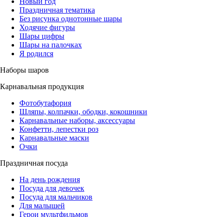
Новый год
Праздничная тематика
Без рисунка однотонные шары
Ходячие фигуры
Шары цифры
Шары на палочках
Я родился
Наборы шаров
Карнавальная продукция
Фотобутафория
Шляпы, колпачки, ободки, кокошники
Карнавальные наборы, аксессуары
Конфетти, лепестки роз
Карнавальные маски
Очки
Праздничная посуда
На день рождения
Посуда для девочек
Посуда для мальчиков
Для малышей
Герои мультфильмов