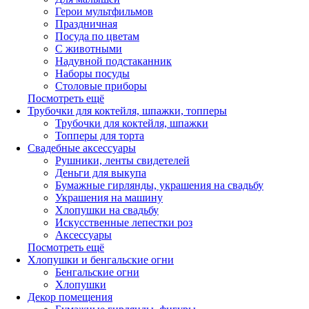
Герои мультфильмов
Праздничная
Посуда по цветам
С животными
Надувной подстаканник
Наборы посуды
Столовые приборы
Посмотреть ещё
Трубочки для коктейля, шпажки, топперы
Трубочки для коктейля, шпажки
Топперы для торта
Свадебные аксессуары
Рушники, ленты свидетелей
Деньги для выкупа
Бумажные гирлянды, украшения на свадьбу
Украшения на машину
Хлопушки на свадьбу
Искусственные лепестки роз
Аксессуары
Посмотреть ещё
Хлопушки и бенгальские огни
Бенгальские огни
Хлопушки
Декор помещения