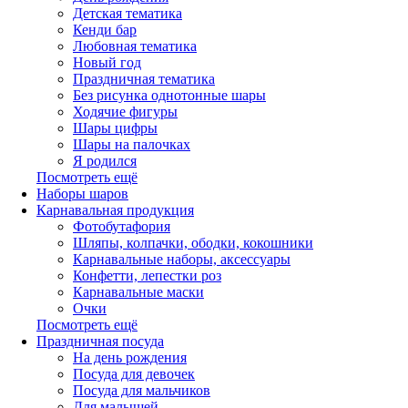
Детская тематика
Кенди бар
Любовная тематика
Новый год
Праздничная тематика
Без рисунка однотонные шары
Ходячие фигуры
Шары цифры
Шары на палочках
Я родился
Посмотреть ещё
Наборы шаров
Карнавальная продукция
Фотобутафория
Шляпы, колпачки, ободки, кокошники
Карнавальные наборы, аксессуары
Конфетти, лепестки роз
Карнавальные маски
Очки
Посмотреть ещё
Праздничная посуда
На день рождения
Посуда для девочек
Посуда для мальчиков
Для малышей