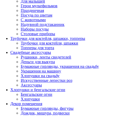
Для малышей
Герои мультфильмов
Праздничная
Посуда по цветам
С животными
Надувной подстаканник
Наборы посуды
Столовые приборы
Трубочки для коктейля, шпажки, топперы
Трубочки для коктейля, шпажки
Топперы для торта
Свадебные аксессуары
Рушники, ленты свидетелей
Деньги для выкупа
Бумажные гирлянды, украшения на свадьбу
Украшения на машину
Хлопушки на свадьбу
Искусственные лепестки роз
Аксессуары
Хлопушки и бенгальские огни
Бенгальские огни
Хлопушки
Декор помещения
Бумажные гирлянды, фигуры
Дождик, мишура, подвески