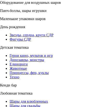
Оборудование для воздушных шаров
Панч-боллы, шары игрушки
Маленькие упаковки шаров
День рождения
Звезды, сердца, круги СДР
Фигуры СДР
Детская тематика
Герои кино, мультов и игр
Динозавры, монстры
Единороги
Животные
Принцессы, феи, куклы
Техно
Кенди бар
Любовная тематика
Шары для влюбленных
Шары для свадьбы