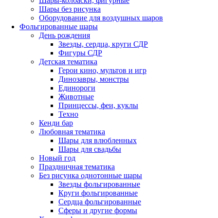
Шары-колбаски, фигурные
Шары без рисунка
Оборудование для воздушных шаров
Фольгированные шары
День рождения
Звезды, сердца, круги СДР
Фигуры СДР
Детская тематика
Герои кино, мультов и игр
Динозавры, монстры
Единороги
Животные
Принцессы, феи, куклы
Техно
Кенди бар
Любовная тематика
Шары для влюбленных
Шары для свадьбы
Новый год
Праздничная тематика
Без рисунка однотонные шары
Звезды фольгированные
Круги фольгированные
Сердца фольгированные
Сферы и другие формы