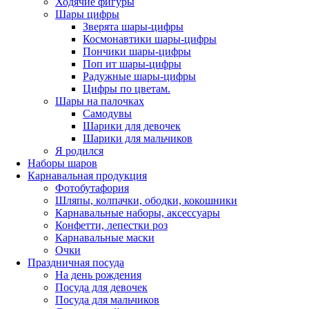
Ходячие фигуры
Шары цифры
Зверята шары-цифры
Космонавтики шары-цифры
Пончики шары-цифры
Поп ит шары-цифры
Радужные шары-цифры
Цифры по цветам.
Шары на палочках
Самодувы
Шарики для девочек
Шарики для мальчиков
Я родился
Наборы шаров
Карнавальная продукция
Фотобутафория
Шляпы, колпачки, ободки, кокошники
Карнавальные наборы, аксессуары
Конфетти, лепестки роз
Карнавальные маски
Очки
Праздничная посуда
На день рождения
Посуда для девочек
Посуда для мальчиков