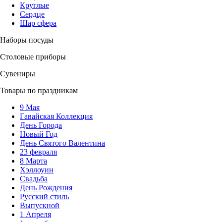
Круглые
Сердце
Шар сфера
Наборы посуды
Столовые приборы
Сувениры
Товары по праздникам
9 Мая
Гавайская Коллекция
День Города
Новый Год
День Святого Валентина
23 февраля
8 Марта
Хэллоуин
Свадьба
День Рождения
Русский стиль
Выпускной
1 Апреля