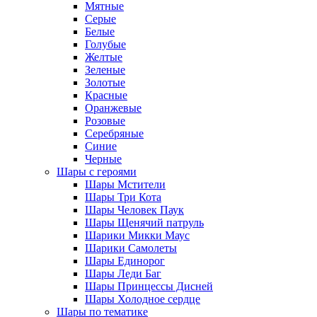
Мятные
Серые
Белые
Голубые
Желтые
Зеленые
Золотые
Красные
Оранжевые
Розовые
Серебряные
Синие
Черные
Шары с героями
Шары Мстители
Шары Три Кота
Шары Человек Паук
Шары Щенячий патруль
Шарики Микки Маус
Шарики Самолеты
Шары Единорог
Шары Леди Баг
Шары Принцессы Дисней
Шары Холодное сердце
Шары по тематике