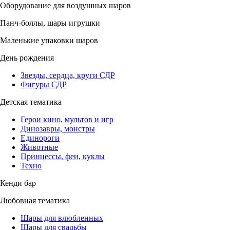
Оборудование для воздушных шаров
Панч-боллы, шары игрушки
Маленькие упаковки шаров
День рождения
Звезды, сердца, круги СДР
Фигуры СДР
Детская тематика
Герои кино, мультов и игр
Динозавры, монстры
Единороги
Животные
Принцессы, феи, куклы
Техно
Кенди бар
Любовная тематика
Шары для влюбленных
Шары для свадьбы