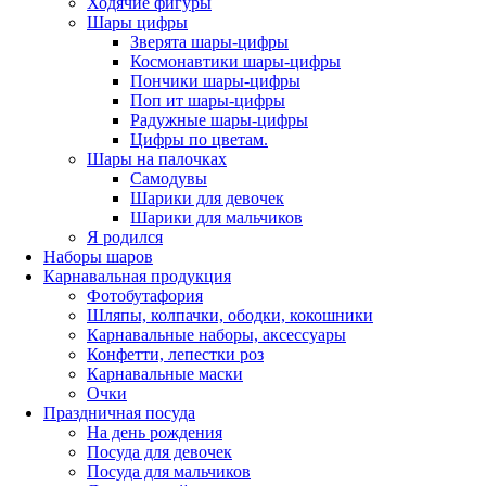
Ходячие фигуры
Шары цифры
Зверята шары-цифры
Космонавтики шары-цифры
Пончики шары-цифры
Поп ит шары-цифры
Радужные шары-цифры
Цифры по цветам.
Шары на палочках
Самодувы
Шарики для девочек
Шарики для мальчиков
Я родился
Наборы шаров
Карнавальная продукция
Фотобутафория
Шляпы, колпачки, ободки, кокошники
Карнавальные наборы, аксессуары
Конфетти, лепестки роз
Карнавальные маски
Очки
Праздничная посуда
На день рождения
Посуда для девочек
Посуда для мальчиков