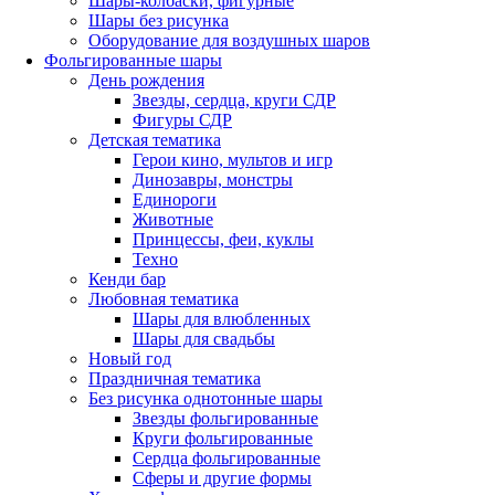
Шары-колбаски, фигурные
Шары без рисунка
Оборудование для воздушных шаров
Фольгированные шары
День рождения
Звезды, сердца, круги СДР
Фигуры СДР
Детская тематика
Герои кино, мультов и игр
Динозавры, монстры
Единороги
Животные
Принцессы, феи, куклы
Техно
Кенди бар
Любовная тематика
Шары для влюбленных
Шары для свадьбы
Новый год
Праздничная тематика
Без рисунка однотонные шары
Звезды фольгированные
Круги фольгированные
Сердца фольгированные
Сферы и другие формы