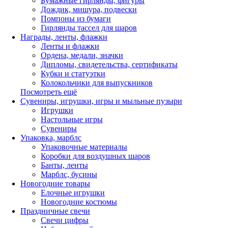
Бумажные гирлянды, фигуры
Дождик, мишура, подвески
Помпоны из бумаги
Гирлянды тассел для шаров
Награды, ленты, флажки
Ленты и флажки
Ордена, медали, значки
Дипломы, свидетельства, сертификаты
Кубки и статуэтки
Колокольчики для выпускников
Посмотреть ещё
Сувениры, игрушки, игры и мыльные пузыри
Игрушки
Настольные игры
Сувениры
Упаковка, марблс
Упаковочные материалы
Коробки для воздушных шаров
Банты, ленты
Марблс, бусины
Новогодние товары
Елочные игрушки
Новогодние костюмы
Праздничные свечи
Свечи цифры