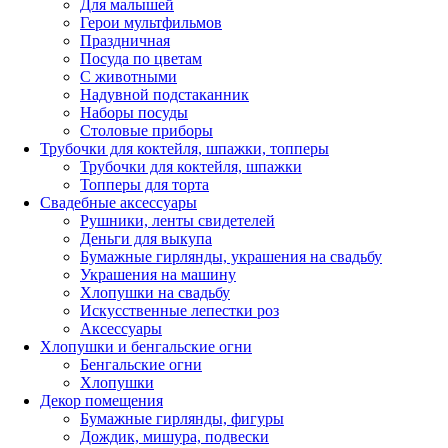
Для малышей
Герои мультфильмов
Праздничная
Посуда по цветам
С животными
Надувной подстаканник
Наборы посуды
Столовые приборы
Трубочки для коктейля, шпажки, топперы
Трубочки для коктейля, шпажки
Топперы для торта
Свадебные аксессуары
Рушники, ленты свидетелей
Деньги для выкупа
Бумажные гирлянды, украшения на свадьбу
Украшения на машину
Хлопушки на свадьбу
Искусственные лепестки роз
Аксессуары
Хлопушки и бенгальские огни
Бенгальские огни
Хлопушки
Декор помещения
Бумажные гирлянды, фигуры
Дождик, мишура, подвески