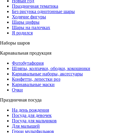
Новый год
Праздничная тематика
Без рисунка однотонные шары
Ходячие фигуры
Шары цифры
Шары на палочках
Я родился
Наборы шаров
Карнавальная продукция
Фотобутафория
Шляпы, колпачки, ободки, кокошники
Карнавальные наборы, аксессуары
Конфетти, лепестки роз
Карнавальные маски
Очки
Праздничная посуда
На день рождения
Посуда для девочек
Посуда для мальчиков
Для малышей
Герои мультфильмов