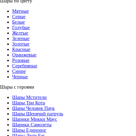
Шары по цвету
Мятные
Серые
Белые
Голубые
Желтые
Зеленые
Золотые
Красные
Оранжевые
Розовые
Серебряные
Синие
Черные
Шары с героями
Шары Мстители
Шары Три Кота
Шары Человек Паук
Шары Щенячий патруль
Шарики Микки Маус
Шарики Самолеты
Шары Единорог
Шары Леди Баг