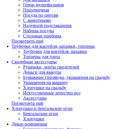
Герои мультфильмов
Праздничная
Посуда по цветам
С животными
Надувной подстаканник
Наборы посуды
Столовые приборы
Посмотреть ещё
Трубочки для коктейля, шпажки, топперы
Трубочки для коктейля, шпажки
Топперы для торта
Свадебные аксессуары
Рушники, ленты свидетелей
Деньги для выкупа
Бумажные гирлянды, украшения на свадьбу
Украшения на машину
Хлопушки на свадьбу
Искусственные лепестки роз
Аксессуары
Посмотреть ещё
Хлопушки и бенгальские огни
Бенгальские огни
Хлопушки
Декор помещения