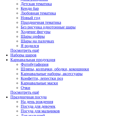
Детская тематика
Кенди бар
Любовная тематика
Новый год
Праздничная тематика
Без рисунка однотонные шары
Ходячие фигуры
Шары цифры
Шары на палочках
Я родился
Посмотреть ещё
Наборы шаров
Карнавальная продукция
Фотобутафория
Шляпы, колпачки, ободки, кокошники
Карнавальные наборы, аксессуары
Конфетти, лепестки роз
Карнавальные маски
Очки
Посмотреть ещё
Праздничная посуда
На день рождения
Посуда для девочек
Посуда для мальчиков
Для малышей