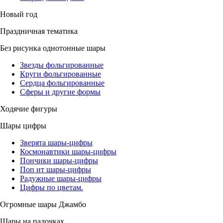
Новый год
Праздничная тематика
Без рисунка однотонные шары
Звезды фольгированные
Круги фольгированные
Сердца фольгированные
Сферы и другие формы
Ходячие фигуры
Шары цифры
Зверята шары-цифры
Космонавтики шары-цифры
Пончики шары-цифры
Поп ит шары-цифры
Радужные шары-цифры
Цифры по цветам.
Огромные шары Джамбо
Шары на палочках