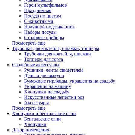
Герои мультфильмов
Праздничная
Посуда по цветам
С животными
Надувной подстаканник
Наборы посуды
Столовые приборы
Посмотреть ещё
Трубочки для коктейля, шпажки, топперы
Трубочки для коктейля, шпажки
Топперы для торта
Свадебные аксессуары
Рушники, ленты свидетелей
Деньги для выкупа
Бумажные гирлянды, украшения на свадьбу
Украшения на машину
Хлопушки на свадьбу
Искусственные лепестки роз
Аксессуары
Посмотреть ещё
Хлопушки и бенгальские огни
Бенгальские огни
Хлопушки
Декор помещения