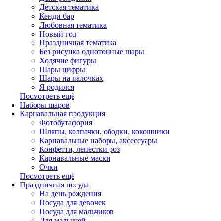
Детская тематика
Кенди бар
Любовная тематика
Новый год
Праздничная тематика
Без рисунка однотонные шары
Ходячие фигуры
Шары цифры
Шары на палочках
Я родился
Посмотреть ещё
Наборы шаров
Карнавальная продукция
Фотобутафория
Шляпы, колпачки, ободки, кокошники
Карнавальные наборы, аксессуары
Конфетти, лепестки роз
Карнавальные маски
Очки
Посмотреть ещё
Праздничная посуда
На день рождения
Посуда для девочек
Посуда для мальчиков
Для малышей