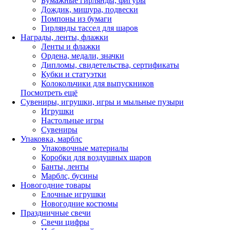
Бумажные гирлянды, фигуры
Дождик, мишура, подвески
Помпоны из бумаги
Гирлянды тассел для шаров
Награды, ленты, флажки
Ленты и флажки
Ордена, медали, значки
Дипломы, свидетельства, сертификаты
Кубки и статуэтки
Колокольчики для выпускников
Посмотреть ещё
Сувениры, игрушки, игры и мыльные пузыри
Игрушки
Настольные игры
Сувениры
Упаковка, марблс
Упаковочные материалы
Коробки для воздушных шаров
Банты, ленты
Марблс, бусины
Новогодние товары
Елочные игрушки
Новогодние костюмы
Праздничные свечи
Свечи цифры