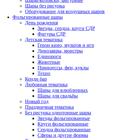
Шары-колбаски, фигурные
Шары без рисунка
Оборудование для воздушных шаров
Фольгированные шары
День рождения
Звезды, сердца, круги СДР
Фигуры СДР
Детская тематика
Герои кино, мультов и игр
Динозавры, монстры
Единороги
Животные
Принцессы, феи, куклы
Техно
Кенди бар
Любовная тематика
Шары для влюбленных
Шары для свадьбы
Новый год
Праздничная тематика
Без рисунка однотонные шары
Звезды фольгированные
Круги фольгированные
Сердца фольгированные
Сферы и другие формы