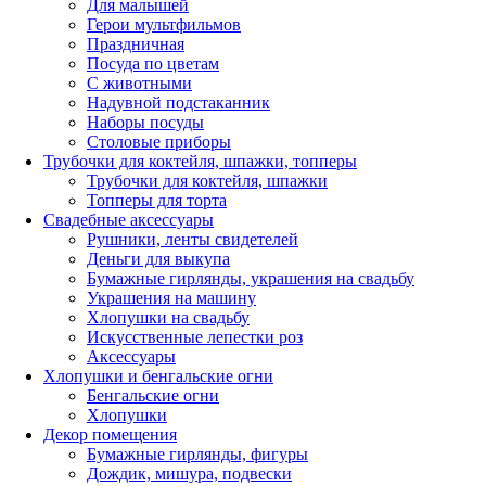
Для малышей
Герои мультфильмов
Праздничная
Посуда по цветам
С животными
Надувной подстаканник
Наборы посуды
Столовые приборы
Трубочки для коктейля, шпажки, топперы
Трубочки для коктейля, шпажки
Топперы для торта
Свадебные аксессуары
Рушники, ленты свидетелей
Деньги для выкупа
Бумажные гирлянды, украшения на свадьбу
Украшения на машину
Хлопушки на свадьбу
Искусственные лепестки роз
Аксессуары
Хлопушки и бенгальские огни
Бенгальские огни
Хлопушки
Декор помещения
Бумажные гирлянды, фигуры
Дождик, мишура, подвески