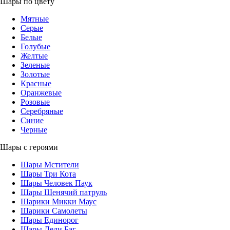
Шары по цвету
Мятные
Серые
Белые
Голубые
Желтые
Зеленые
Золотые
Красные
Оранжевые
Розовые
Серебряные
Синие
Черные
Шары с героями
Шары Мстители
Шары Три Кота
Шары Человек Паук
Шары Щенячий патруль
Шарики Микки Маус
Шарики Самолеты
Шары Единорог
Шары Леди Баг