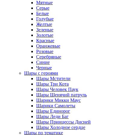
Мятные
Серые
Белые
Голубые
Желтые
Зеленые
Золотые
Красные
Оранжевые
Розовые
Серебряные
Синие
Черные
Шары с героями
Шары Мстители
Шары Три Кота
Шары Человек Паук
Шары Щенячий патруль
Шарики Микки Маус
Шарики Самолеты
Шары Единорог
Шары Леди Баг
Шары Принцессы Дисней
Шары Холодное сердце
Шары по тематике