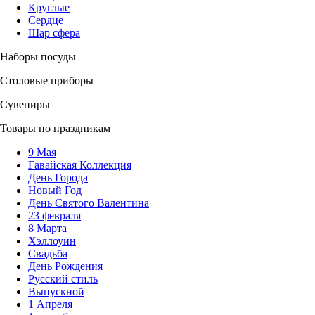
Круглые
Сердце
Шар сфера
Наборы посуды
Столовые приборы
Сувениры
Товары по праздникам
9 Мая
Гавайская Коллекция
День Города
Новый Год
День Святого Валентина
23 февраля
8 Марта
Хэллоуин
Свадьба
День Рождения
Русский стиль
Выпускной
1 Апреля