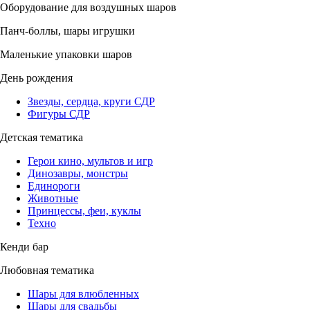
Оборудование для воздушных шаров
Панч-боллы, шары игрушки
Маленькие упаковки шаров
День рождения
Звезды, сердца, круги СДР
Фигуры СДР
Детская тематика
Герои кино, мультов и игр
Динозавры, монстры
Единороги
Животные
Принцессы, феи, куклы
Техно
Кенди бар
Любовная тематика
Шары для влюбленных
Шары для свадьбы