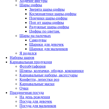
Ходячие фигуры
Шары цифры
Зверята шары-цифры
Космонавтики шары-цифры
Пончики шары-цифры
Поп ит шары-цифры
Радужные шары-цифры
Цифры по цветам.
Шары на палочках
Самодувы
Шарики для девочек
Шарики для мальчиков
Я родился
Наборы шаров
Карнавальная продукция
Фотобутафория
Шляпы, колпачки, ободки, кокошники
Карнавальные наборы, аксессуары
Конфетти, лепестки роз
Карнавальные маски
Очки
Праздничная посуда
На день рождения
Посуда для девочек
Посуда для мальчиков