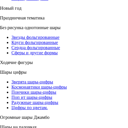
Новый год
Праздничная тематика
Без рисунка однотонные шары
Звезды фольгированные
Круги фольгированные
Сердца фольгированные
Сферы и другие формы
Ходячие фигуры
Шары цифры
Зверята шары-цифры
Космонавтики шары-цифры
Пончики шары-цифры
Поп ит шары-цифры
Радужные шары-цифры
Цифры по цветам.
Огромные шары Джамбо
Шары на палочках