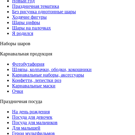
Новый год
Праздничная тематика
Без рисунка однотонные шары
Ходячие фигуры
Шары цифры
Шары на палочках
Я родился
Наборы шаров
Карнавальная продукция
Фотобутафория
Шляпы, колпачки, ободки, кокошники
Карнавальные наборы, аксессуары
Конфетти, лепестки роз
Карнавальные маски
Очки
Праздничная посуда
На день рождения
Посуда для девочек
Посуда для мальчиков
Для малышей
Герои мультфильмов